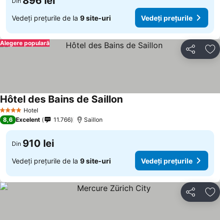
896 lei
Din
Vedeți prețurile de la
9 site-uri
Vedeți prețurile
Alegere populară
Distribuiți
Ad
Hôtel des Bains de Saillon
Hotel
4 Stele
8,6
Excelent
11.766
Saillon
910 lei
Din
Vedeți prețurile de la
9 site-uri
Vedeți prețurile
Distribuiți
Ad