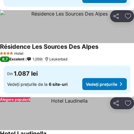
Distribuiți
Ad
Résidence Les Sources Des Alpes
Hotel
4 Stele
8,7
Excelent
1.269
Leukerbad
1.087 lei
Din
Vedeți prețurile de la
6 site-uri
Vedeți prețurile
Alegere populară
Distribuiți
Ad
Hotel Laudinella