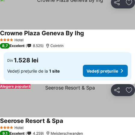
Distribuiți
Ad
Crowne Plaza Geneva By Ihg
Hotel
4 Stele
8,7
Excelent
8.525
Cointrin
1.528 lei
Din
Vedeți prețurile de la
1 site
Vedeți prețurile
Alegere populară
Distribuiți
Ad
Seerose Resort & Spa
Hotel
4 Stele
9,1
Excelent
4.259
Meisterschwanden