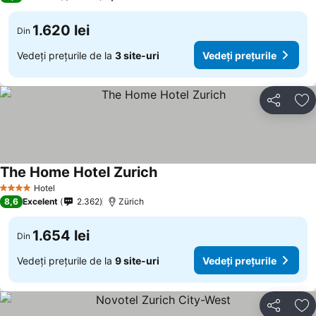
1.620 lei
Din
Vedeți prețurile de la
3 site-uri
Vedeți prețurile
Distribuiți
Ad
The Home Hotel Zurich
Hotel
4 Stele
8,6
Excelent
2.362
Zürich
1.654 lei
Din
Vedeți prețurile de la
9 site-uri
Vedeți prețurile
Distribuiți
Ad