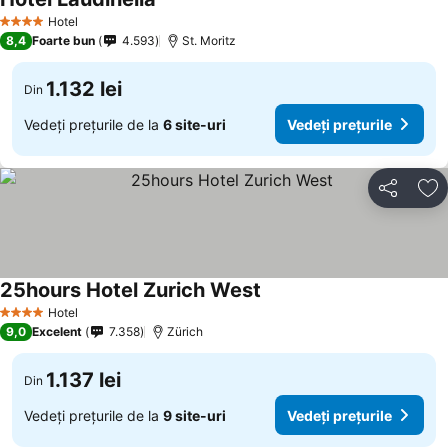
Hotel
4 Stele
8,4
Foarte bun
4.593
St. Moritz
1.132 lei
Din
Vedeți prețurile de la
6 site-uri
Vedeți prețurile
Distribuiți
Ad
25hours Hotel Zurich West
Hotel
4 Stele
9,0
Excelent
7.358
Zürich
1.137 lei
Din
Vedeți prețurile de la
9 site-uri
Vedeți prețurile