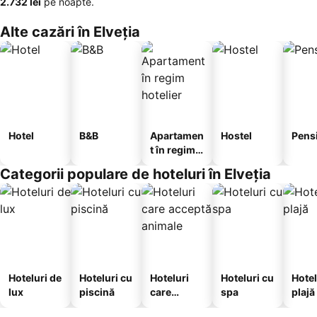
‎2.732 lei
pe noapte.
Alte cazări în Elveţia
Hotel
B&B
Apartamen
Hostel
Pens
t în regim
hotelier
Categorii populare de hoteluri în Elveţia
Hoteluri de
Hoteluri cu
Hoteluri
Hoteluri cu
Hotel
lux
piscină
care
spa
plajă
acceptă