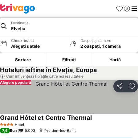
Favorite
Conect
Men
Destinație
Elveţia
Check-in/out
Oaspeți și camere
Alegeți datele
2 oaspeți, 1 cameră
Sortare
Filtrați
Hartă
Hoteluri ieftine în Elveţia, Europa
Cum influențează plățile către noi rezultatele
Alegere populară
Distribuiți
Ad
Grand Hôtel et Centre Thermal
Hotel
4 Stele
7,6
Bun
5.003
Yverdon-les-Bains