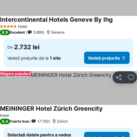
Intercontinental Hotels Geneve By Ihg
Hotel
5 Stele
8,9
Excelent
5.895
Geneva
2.732 lei
Din
Vedeți prețurile de la
1 site
Vedeți prețurile
Alegere populară
Distribuiți
Ad
MEININGER Hotel Zürich Greencity
Hotel
8,4
Foarte bun
17.750
Zürich
Selectați datele pentru a vedea