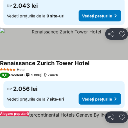
2.043 lei
Din
Vedeți prețurile de la
9 site-uri
Vedeți prețurile
Distribuiți
Ad
Renaissance Zurich Tower Hotel
Hotel
5 Stele
8,6
Excelent
5.886
Zürich
2.056 lei
Din
Vedeți prețurile de la
7 site-uri
Vedeți prețurile
Alegere populară
Distribuiți
Ad