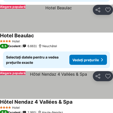
Alegere populară
Distribuiți
Ad
Hotel Beaulac
Hotel
4 Stele
8,5
Excelent
6.663
Neuchâtel
Selectați datele pentru a vedea
Vedeți prețurile
prețurile exacte
Alegere populară
Distribuiți
Ad
Hôtel Nendaz 4 Vallées & Spa
Hotel
4 Stele
8,6
Excelent
2.991
Haute-Nendaz