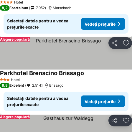
Hotel
4 Stele
8,2
Foarte bun
7.952
Morschach
Selectați datele pentru a vedea
Vedeți prețurile
prețurile exacte
Alegere populară
Distribuiți
Ad
Parkhotel Brenscino Brissago
Hotel
3 Stele
8,8
Excelent
2.514
Brissago
Selectați datele pentru a vedea
Vedeți prețurile
prețurile exacte
Alegere populară
Distribuiți
Ad