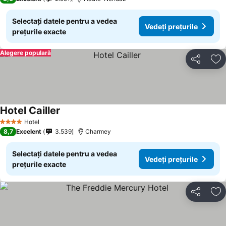
Selectați datele pentru a vedea
Vedeți prețurile
prețurile exacte
Alegere populară
Distribuiți
Ad
Hotel Cailler
Hotel
4 Stele
8,7
Excelent
3.539
Charmey
Selectați datele pentru a vedea
Vedeți prețurile
prețurile exacte
Distribuiți
Ad