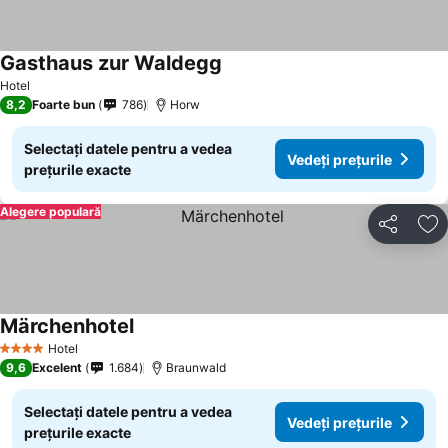
Gasthaus zur Waldegg
Hotel
8,2
Foarte bun
786
Horw
Selectați datele pentru a vedea
Vedeți prețurile
prețurile exacte
Alegere populară
Distribuiți
Ad
Märchenhotel
Hotel
4 Stele
9,6
Excelent
1.684
Braunwald
Selectați datele pentru a vedea
Vedeți prețurile
prețurile exacte