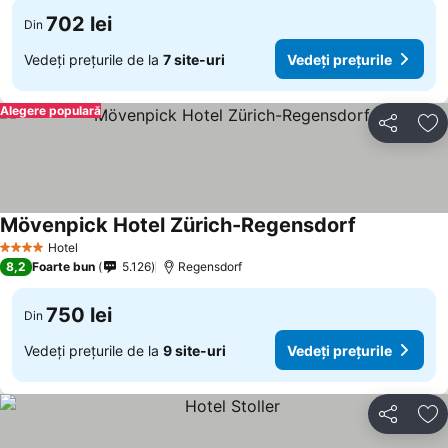
702 lei
Din
Vedeți prețurile de la
7 site-uri
Vedeți prețurile
Alegere populară
Distribuiți
Ad
Mövenpick Hotel Zürich-Regensdorf
Hotel
4 Stele
8,2
Foarte bun
5.126
Regensdorf
750 lei
Din
Vedeți prețurile de la
9 site-uri
Vedeți prețurile
Distribuiți
Ad