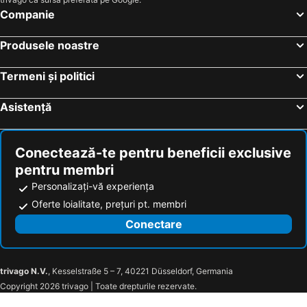
Grichting Hotel & Serviced Apartments
Schloss Hotel & Spa Pontresina
Companie
Baeren Hotel, The Bear Inn
Holiday Inn Express & Suites - Basel - Allschwil by IHG
ibis Genève Centre Gare
Basel Marriott Hotel
Produsele noastre
Villa Toscane
ibis Genève Centre Nations
Termeni și politici
Hotel16 by Messe & Stadion Suisse in Minuten & Late Check-in
Hotel Reine Victoria
Sheraton Zurich Hotel
Swiss Chocolate by Fassbind
Asistență
Renaissance Zurich Tower Hotel
Pullman Basel Europe
Hotel Rotary Geneva - MGallery
Crowne Plaza Geneva By Ihg
Conectează-te pentru beneficii exclusive
Jungfrau Lodge, Swiss Mountain Hotel
Hôtel Nendaz 4 Vallées & Spa
pentru membri
Belle Epoque Hotel Victoria & Apartments
Hotel Barabas Lucerne
Personalizați-vă experiența
Hotel Franziskaner
B&B Hotel Peter und Paul
Oferte loialitate, prețuri pt. membri
Hotel Central
Hotel Alpha
Conectare
Central Hotel Post
Tailormade Hotel KRONE Sarnen
Hotel Rebstock
H+ Hotel & SPA Engelberg
trivago N.V.
, Kesselstraße 5 – 7, 40221 Düsseldorf, Germania
Hotel Brienz
Grandhotel Giessbach
Copyright 2026 trivago | Toate drepturile rezervate.
Seehotel Pilatus
Tailormade Hotel STANS SÜD