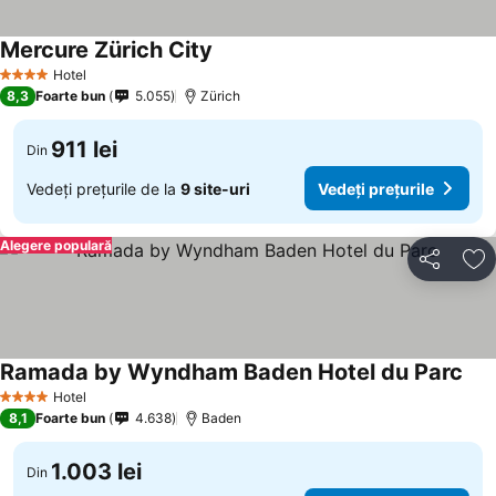
Mercure Zürich City
Hotel
4 Stele
8,3
Foarte bun
5.055
Zürich
911 lei
Din
Vedeți prețurile de la
9 site-uri
Vedeți prețurile
Alegere populară
Distribuiți
Ad
Ramada by Wyndham Baden Hotel du Parc
Hotel
4 Stele
8,1
Foarte bun
4.638
Baden
1.003 lei
Din