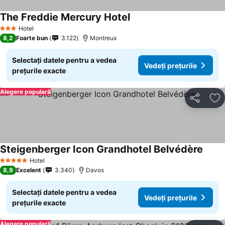
The Freddie Mercury Hotel
Hotel
3 Stele
8,2
Foarte bun
3.122
Montreux
Selectați datele pentru a vedea
Vedeți prețurile
prețurile exacte
Alegere populară
Distribuiți
Ad
Steigenberger Icon Grandhotel Belvédère
Hotel
5 Stele
8,9
Excelent
3.340
Davos
Selectați datele pentru a vedea
Vedeți prețurile
prețurile exacte
Alegere populară