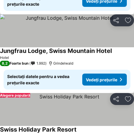
Vedeți prețurile
prețurile exacte
Distribuiți
Ad
Jungfrau Lodge, Swiss Mountain Hotel
Hotel
8,2
Foarte bun
1.992
Grindelwald
Selectați datele pentru a vedea
Vedeți prețurile
prețurile exacte
Alegere populară
Distribuiți
Ad
Swiss Holiday Park Resort