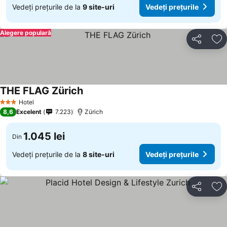
Vedeți prețurile de la
9 site-uri
Vedeți prețurile
Alegere populară
Distribuiți
Ad
THE FLAG Zürich
Hotel
3 Stele
8,6
Excelent
7.223
Zürich
1.045 lei
Din
Vedeți prețurile de la
8 site-uri
Vedeți prețurile
Distribuiți
Ad