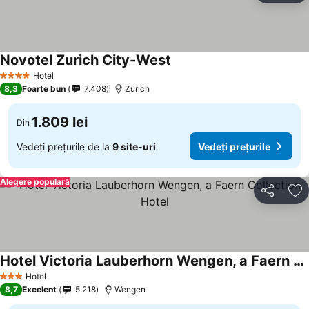
Novotel Zurich City-West
Hotel
4 Stele
8,3
Foarte bun
7.408
Zürich
1.809 lei
Din
Vedeți prețurile de la
9 site-uri
Vedeți prețurile
Alegere populară
Distribuiți
Ad
Hotel Victoria Lauberhorn Wengen, a Faern Collection Hotel
Hotel
3 Stele
8,7
Excelent
5.218
Wengen