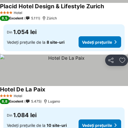
Placid Hotel Design & Lifestyle Zurich
Hotel
4 Stele
8,5
Excelent
5.111
Zürich
1.054 lei
Din
Vedeți prețurile de la
8 site-uri
Vedeți prețurile
Distribuiți
Ad
Hotel De La Paix
Hotel
4 Stele
8,8
Excelent
5.475
Lugano
1.084 lei
Din
Vedeți prețurile de la
10 site-uri
Vedeți prețurile