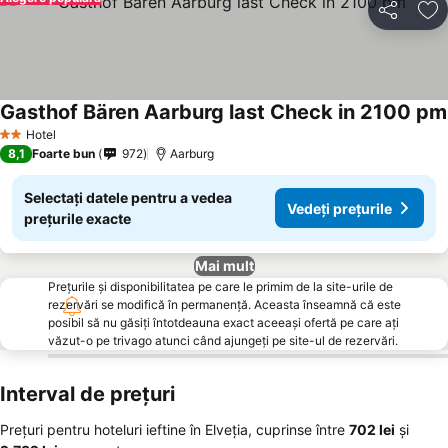
Distribuiți
Ad
Gasthof Bären Aarburg last Check in 2100 pm
Hotel
2 Stele
8,1
Foarte bun
972
Aarburg
Selectați datele pentru a vedea
Vedeți prețurile
prețurile exacte
Mai mult
Prețurile și disponibilitatea pe care le primim de la site-urile de
rezervări se modifică în permanență. Aceasta înseamnă că este
posibil să nu găsiți întotdeauna exact aceeași ofertă pe care ați
văzut-o pe trivago atunci când ajungeți pe site-ul de rezervări.
Interval de prețuri
Prețuri pentru hoteluri ieftine în Elveţia, cuprinse între
‎702 lei
și