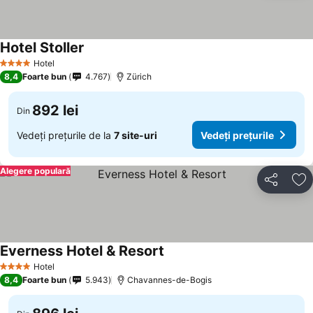
Hotel Stoller
Hotel
4 Stele
8,4
Foarte bun
4.767
Zürich
892 lei
Din
Vedeți prețurile de la
7 site-uri
Vedeți prețurile
Alegere populară
Distribuiți
Ad
Everness Hotel & Resort
Hotel
4 Stele
8,4
Foarte bun
5.943
Chavannes-de-Bogis