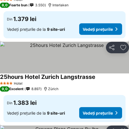
4 Stele
8,0
Foarte bun
3.550
Interlaken
1.379 lei
Din
Vedeți prețurile de la
9 site-uri
Vedeți prețurile
Distribuiți
Ad
25hours Hotel Zurich Langstrasse
Hotel
4 Stele
9,0
Excelent
8.897
Zürich
1.383 lei
Din
Vedeți prețurile de la
9 site-uri
Vedeți prețurile