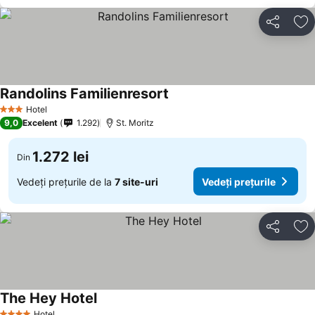
Distribuiți
Ad
Randolins Familienresort
Hotel
3 Stele
9,0
Excelent
1.292
St. Moritz
1.272 lei
Din
Vedeți prețurile de la
7 site-uri
Vedeți prețurile
Distribuiți
Ad
The Hey Hotel
Hotel