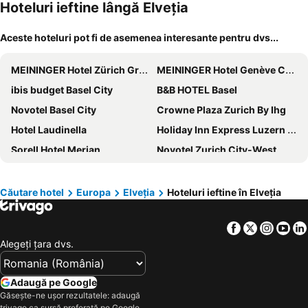
animale
Hoteluri ieftine lângă Elveţia
Aceste hoteluri pot fi de asemenea interesante pentru dvs...
MEININGER Hotel Zürich Greencity
MEININGER Hotel Genève Centre Charmilles
ibis budget Basel City
B&B HOTEL Basel
Novotel Basel City
Crowne Plaza Zurich By Ihg
Hotel Laudinella
Holiday Inn Express Luzern - Neuenkirch By Ihg
Sorell Hotel Merian
Novotel Zurich City-West
ibis Styles Basel City
Hotel Victoria Lauberhorn Wengen, a Faern Collection Hotel
Intercontinental Hotels Geneve By Ihg
Hotel Weisses Kreuz
Căutare hotel
Europa
Elveţia
Hoteluri ieftine în Elveţia
Hilton Garden Inn Davos
ibis Basel Bahnhof
Facebook
Twitter
Insta
Yo
Mercure Zürich City
Holiday Inn Express ZÜrich Airport By Ihg
Alegeţi ţara dvs.
Leonardo Boutique Hotel Rigihof Zurich
Hotel Meierhof
Züri by Fassbind
Hotel Bristol
Adaugă pe Google
Gasthaus zur Waldegg
Placid Hotel Design & Lifestyle Zurich
Găsește-ne ușor rezultatele: adaugă
trivago ca sursă preferată pe Google.