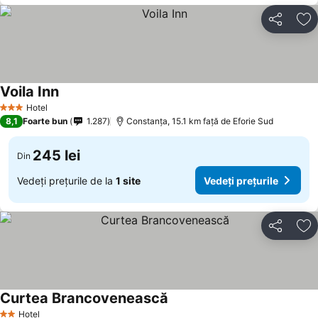
Distribuiți
Ad
Voila Inn
Hotel
3 Stele
8,1
Foarte bun
1.287
Constanța, 15.1 km faţă de Eforie Sud
245 lei
Din
Vedeți prețurile de la
1 site
Vedeți prețurile
Distribuiți
Ad
Curtea Brancovenească
Hotel