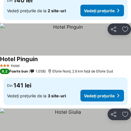
140 lei
Din
Vedeți prețurile de la
2 site-uri
Vedeți prețurile
Distribuiți
Ad
Hotel Pinguin
Hotel
3 Stele
8,2
Foarte bun
1.058
Eforie Nord, 2.6 km faţă de Eforie Sud
141 lei
Din
Vedeți prețurile de la
3 site-uri
Vedeți prețurile
Distribuiți
Ad