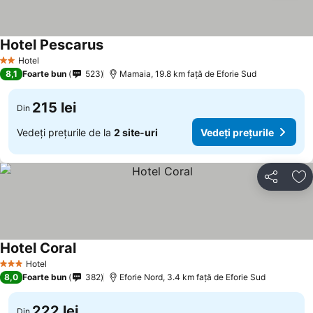
Hotel Pescarus
Hotel
2 Stele
8,1
Foarte bun
523
Mamaia, 19.8 km faţă de Eforie Sud
215 lei
Din
Vedeți prețurile de la
2 site-uri
Vedeți prețurile
Distribuiți
Ad
Hotel Coral
Hotel
3 Stele
8,0
Foarte bun
382
Eforie Nord, 3.4 km faţă de Eforie Sud
222 lei
Din