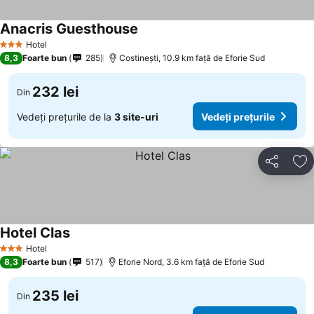
Anacris Guesthouse
Hotel
3 Stele
8,3
Foarte bun
285
Costinești, 10.9 km faţă de Eforie Sud
232 lei
Din
Vedeți prețurile de la
3 site-uri
Vedeți prețurile
Distribuiți
Ad
Hotel Clas
Hotel
3 Stele
8,3
Foarte bun
517
Eforie Nord, 3.6 km faţă de Eforie Sud
235 lei
Din