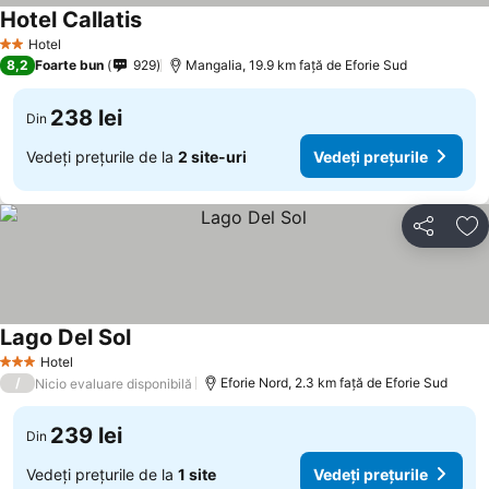
Hotel Callatis
Hotel
2 Stele
8,2
Foarte bun
929
Mangalia, 19.9 km faţă de Eforie Sud
238 lei
Din
Vedeți prețurile de la
2 site-uri
Vedeți prețurile
Distribuiți
Ad
Lago Del Sol
Hotel
3 Stele
/
Eforie Nord, 2.3 km faţă de Eforie Sud
Nicio evaluare disponibilă
239 lei
Din
Vedeți prețurile de la
1 site
Vedeți prețurile