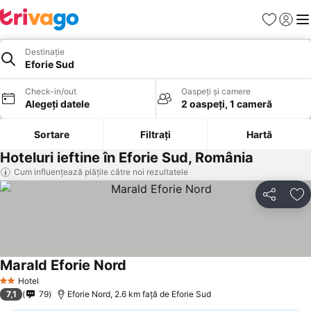
Favorite
Conect
Men
Destinație
Eforie Sud
Check-in/out
Oaspeți și camere
Alegeți datele
2 oaspeți, 1 cameră
Sortare
Filtrați
Hartă
Hoteluri ieftine în Eforie Sud, România
Cum influențează plățile către noi rezultatele
Distribuiți
Ad
Marald Eforie Nord
Hotel
2 Stele
7,1
79
Eforie Nord, 2.6 km faţă de Eforie Sud