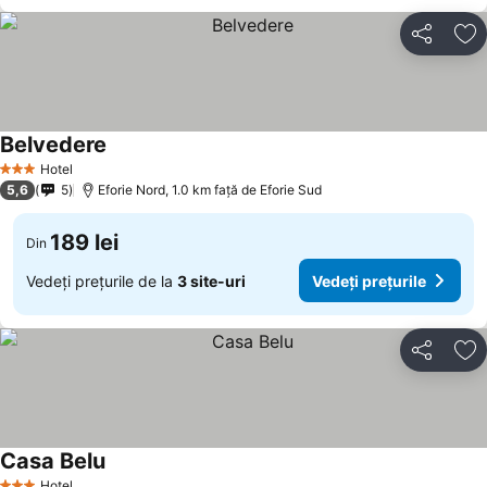
Distribuiți
Ad
Belvedere
Hotel
3 Stele
5,6
5
Eforie Nord, 1.0 km faţă de Eforie Sud
189 lei
Din
Vedeți prețurile de la
3 site-uri
Vedeți prețurile
Distribuiți
Ad
Casa Belu
Hotel