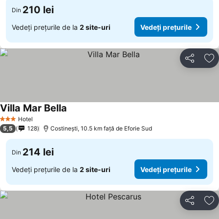
210 lei
Din
Vedeți prețurile de la
2 site-uri
Vedeți prețurile
Distribuiți
Ad
Villa Mar Bella
Hotel
3 Stele
5,5
128
Costinești, 10.5 km faţă de Eforie Sud
214 lei
Din
Vedeți prețurile de la
2 site-uri
Vedeți prețurile
Distribuiți
Ad