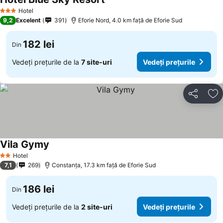
Hotel
3 Stele
9,2
Excelent
391
Eforie Nord, 4.0 km faţă de Eforie Sud
182 lei
Din
Vedeți prețurile de la
7 site-uri
Vedeți prețurile
Distribuiți
Ad
Vila Gymy
Hotel
2 Stele
7,1
269
Constanța, 17.3 km faţă de Eforie Sud
186 lei
Din
Vedeți prețurile de la
2 site-uri
Vedeți prețurile