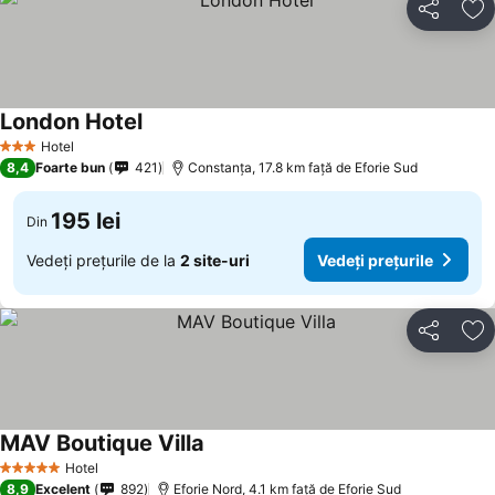
Distribuiți
Ad
London Hotel
Hotel
3 Stele
8,4
Foarte bun
421
Constanța, 17.8 km faţă de Eforie Sud
195 lei
Din
Vedeți prețurile de la
2 site-uri
Vedeți prețurile
Distribuiți
Ad
MAV Boutique Villa
Hotel
5 Stele
8,9
Excelent
892
Eforie Nord, 4.1 km faţă de Eforie Sud