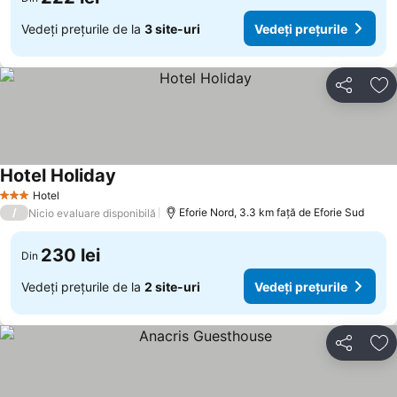
Vedeți prețurile de la
3 site-uri
Vedeți prețurile
Distribuiți
Ad
Hotel Holiday
Hotel
3 Stele
/
Eforie Nord, 3.3 km faţă de Eforie Sud
Nicio evaluare disponibilă
230 lei
Din
Vedeți prețurile de la
2 site-uri
Vedeți prețurile
Distribuiți
Ad