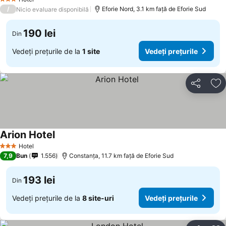
3 Stele
/
Eforie Nord, 3.1 km faţă de Eforie Sud
Nicio evaluare disponibilă
190 lei
Din
Vedeți prețurile de la
1 site
Vedeți prețurile
Distribuiți
Ad
Arion Hotel
Hotel
3 Stele
7,9
Bun
1.556
Constanța, 11.7 km faţă de Eforie Sud
193 lei
Din
Vedeți prețurile de la
8 site-uri
Vedeți prețurile