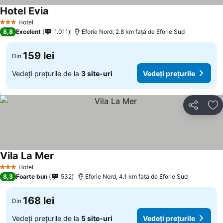
Hotel Evia
Hotel
3 Stele
8,8
Excelent
1.011
Eforie Nord, 2.8 km faţă de Eforie Sud
159 lei
Din
Vedeți prețurile de la
3 site-uri
Vedeți prețurile
Distribuiți
Ad
Vila La Mer
Hotel
3 Stele
8,3
Foarte bun
532
Eforie Nord, 4.1 km faţă de Eforie Sud
168 lei
Din
Vedeți prețurile de la
5 site-uri
Vedeți prețurile