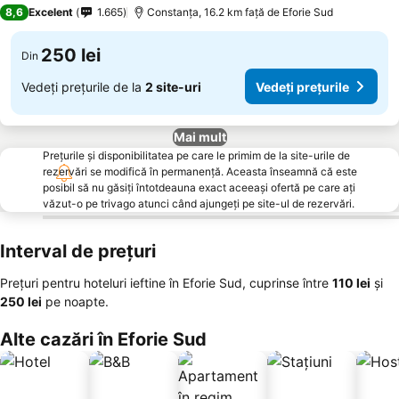
2 Stele
8,6
Excelent
1.665
Constanța, 16.2 km faţă de Eforie Sud
250 lei
Din
Vedeți prețurile de la
2 site-uri
Vedeți prețurile
Mai mult
Prețurile și disponibilitatea pe care le primim de la site-urile de
rezervări se modifică în permanență. Aceasta înseamnă că este
posibil să nu găsiți întotdeauna exact aceeași ofertă pe care ați
văzut-o pe trivago atunci când ajungeți pe site-ul de rezervări.
Interval de prețuri
Prețuri pentru hoteluri ieftine în Eforie Sud, cuprinse între
‎110 lei
și
‎250 lei
pe noapte.
Alte cazări în Eforie Sud