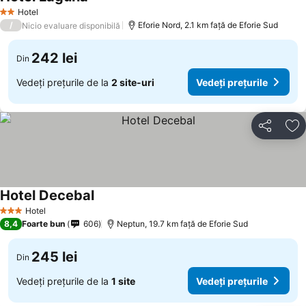
Hotel
2 Stele
/
Eforie Nord, 2.1 km faţă de Eforie Sud
Nicio evaluare disponibilă
242 lei
Din
Vedeți prețurile de la
2 site-uri
Vedeți prețurile
Distribuiți
Ad
Hotel Decebal
Hotel
3 Stele
8,4
Foarte bun
606
Neptun, 19.7 km faţă de Eforie Sud
245 lei
Din
Vedeți prețurile de la
1 site
Vedeți prețurile