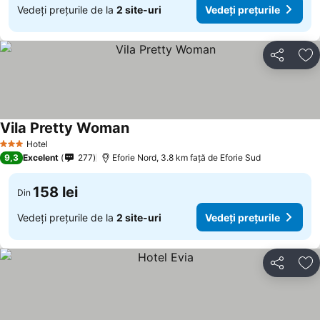
Vedeți prețurile de la
2 site-uri
Vedeți prețurile
Distribuiți
Ad
Vila Pretty Woman
Hotel
3 Stele
9,3
Excelent
277
Eforie Nord, 3.8 km faţă de Eforie Sud
158 lei
Din
Vedeți prețurile de la
2 site-uri
Vedeți prețurile
Distribuiți
Ad