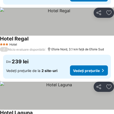
Distribuiți
Ad
Hotel Regal
Hotel
3 Stele
/
Eforie Nord, 3.1 km faţă de Eforie Sud
Nicio evaluare disponibilă
239 lei
Din
Vedeți prețurile de la
2 site-uri
Vedeți prețurile
Distribuiți
Ad
Hotel Laguna