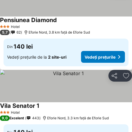
Pensiunea Diamond
Hotel
3 Stele
5,7
62
Eforie Nord, 3.8 km faţă de Eforie Sud
140 lei
Din
Vedeți prețurile de la
2 site-uri
Vedeți prețurile
Distribuiți
Ad
Vila Senator 1
Hotel
3 Stele
9,0
Excelent
443
Eforie Nord, 3.3 km faţă de Eforie Sud