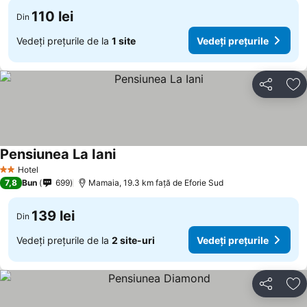
110 lei
Din
Vedeți prețurile de la
1 site
Vedeți prețurile
Distribuiți
Ad
Pensiunea La Iani
Hotel
2 Stele
7,8
Bun
699
Mamaia, 19.3 km faţă de Eforie Sud
139 lei
Din
Vedeți prețurile de la
2 site-uri
Vedeți prețurile
Distribuiți
Ad