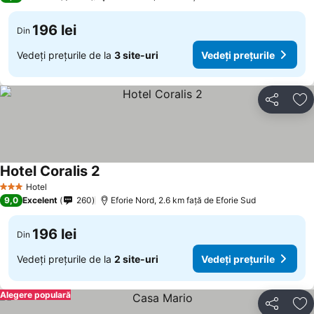
196 lei
Din
Vedeți prețurile de la
3 site-uri
Vedeți prețurile
Distribuiți
Ad
Hotel Coralis 2
Hotel
3 Stele
9,0
Excelent
260
Eforie Nord, 2.6 km faţă de Eforie Sud
196 lei
Din
Vedeți prețurile de la
2 site-uri
Vedeți prețurile
Alegere populară
Distribuiți
Ad