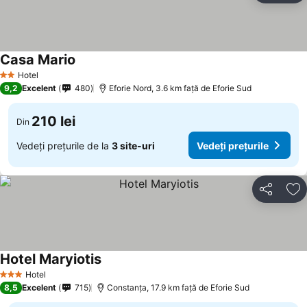
Casa Mario
Hotel
2 Stele
9,2
Excelent
480
Eforie Nord, 3.6 km faţă de Eforie Sud
210 lei
Din
Vedeți prețurile de la
3 site-uri
Vedeți prețurile
Distribuiți
Ad
Hotel Maryiotis
Hotel
3 Stele
8,5
Excelent
715
Constanța, 17.9 km faţă de Eforie Sud