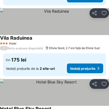
Distribuiți
Ad
Vila Raduinea
Hotel
3 Stele
/
Eforie Nord, 2.7 km faţă de Eforie Sud
Nicio evaluare disponibilă
175 lei
Din
Vedeți prețurile de la
2 site-uri
Vedeți prețurile
Distribuiți
Ad
Hotel Blue Sky Resort