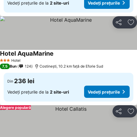
Vedeți prețurile de la
2 site-uri
Vedeți prețurile
Distribuiți
Ad
Hotel AquaMarine
Hotel
3 Stele
7,5
Bun
124
Costinești, 10.2 km faţă de Eforie Sud
236 lei
Din
Vedeți prețurile de la
2 site-uri
Vedeți prețurile
Alegere populară
Distribuiți
Ad