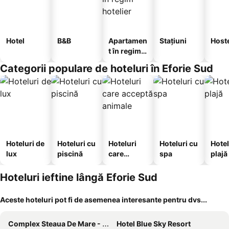
Hotel
B&B
Apartamen
Stațiuni
Host
t în regim
hotelier
Categorii populare de hoteluri în Eforie Sud
Hoteluri de
Hoteluri cu
Hoteluri
Hoteluri cu
Hotel
lux
piscină
care
spa
plajă
acceptă
animale
Hoteluri ieftine lângă Eforie Sud
Aceste hoteluri pot fi de asemenea interesante pentru dvs...
Complex Steaua De Mare - Delfinul
Hotel Blue Sky Resort