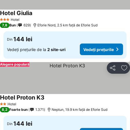
Hotel Giulia
Hotel
3 Stele
7,8
Bun
629
Eforie Nord, 2.5 km faţă de Eforie Sud
144 lei
Din
Vedeți prețurile de la
2 site-uri
Vedeți prețurile
Alegere populară
Distribuiți
Ad
Hotel Proton K3
Hotel
2 Stele
8,2
Foarte bun
1.371
Neptun, 19.9 km faţă de Eforie Sud
144 lei
Din