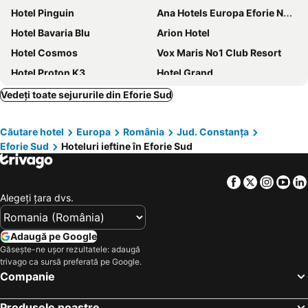
Hotel Pinguin
Ana Hotels Europa Eforie Nord
Hotel Bavaria Blu
Arion Hotel
Hotel Cosmos
Vox Maris No1 Club Resort
Hotel Proton K3
Hotel Grand
Oltenia
Hotel Gloria
Vedeți toate sejururile din Eforie Sud
Vila Brancoveanu
Hotel Callatis
Căutare hotel
Europa
România
Jud. Constanţa
Hotel Megalos
Hotel Oxford
Eforie Sud
Hoteluri ieftine în Eforie Sud
Hotel Valul Magic
Casa Mario
Tiberius Residence
Continental Forum Constanta
Facebook
Twitter
Insta
Yo
Vila La Mer
Hotel 2D Resort and Spa
Alegeţi ţara dvs.
Hotel Terra
Hotel Allegro
Pension Iory`s
Hotel Decebal Eforie Nord
Adaugă pe Google
Găsește-ne ușor rezultatele: adaugă
Hotel Parc
Grand Hotel Caraiman
trivago ca sursă preferată pe Google.
Complex Bran Brad Bega
Villa George
Companie
Neptun Resort
Casa Grande 2
Produsele noastre