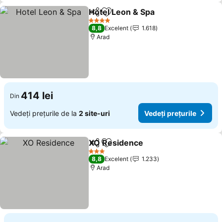
Hotel Leon & Spa
Distribuiți
Adăugaţi la favorite
4 Stele
8,8
Excelent
1.618
Arad
414 lei
Din
Vedeți prețurile de la
2 site-uri
Vedeți prețurile
XO Residence
Distribuiți
Adăugaţi la favorite
3 Stele
8,8
Excelent
1.233
Arad