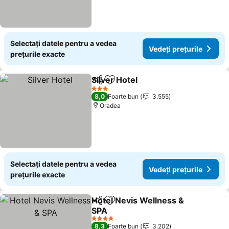
Selectați datele pentru a vedea
Vedeți prețurile
prețurile exacte
Silver Hotel
Distribuiți
Adăugaţi la favorite
3 Stele
8,0
Foarte bun
3.555
Oradea
Selectați datele pentru a vedea
Vedeți prețurile
prețurile exacte
Hotel Nevis Wellness &
Distribuiți
Adăugaţi la favorite
SPA
4 Stele
8,3
Foarte bun
3.202