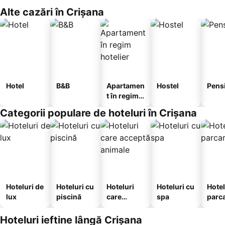
Alte cazări în Crișana
Hotel
B&B
Apartamen
Hostel
Pens
t în regim
hotelier
Categorii populare de hoteluri în Crișana
Hoteluri de
Hoteluri cu
Hoteluri
Hoteluri cu
Hotel
lux
piscină
care
spa
parc
acceptă
animale
Hoteluri ieftine lângă Crișana