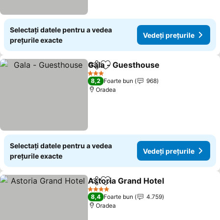
Selectați datele pentru a vedea
Vedeți prețurile
prețurile exacte
Gala - Guesthouse
Distribuiți
Adăugaţi la favorite
3 Stele
8,2
Foarte bun
968
Oradea
Selectați datele pentru a vedea
Vedeți prețurile
prețurile exacte
Astoria Grand Hotel
Distribuiți
Adăugaţi la favorite
4 Stele
8,4
Foarte bun
4.759
Oradea