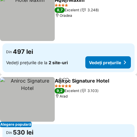
Hotel Maxim
Distribuiți
Adăugaţi la favorite
4 Stele
8,7
Excelent
3.248
Oradea
497 lei
Din
Vedeți prețurile de la
2 site-uri
Vedeți prețurile
Aniroc Signature Hotel
Distribuiți
Adăugaţi la favorite
5 Stele
9,2
Excelent
3.103
Arad
Alegere populară
530 lei
Din