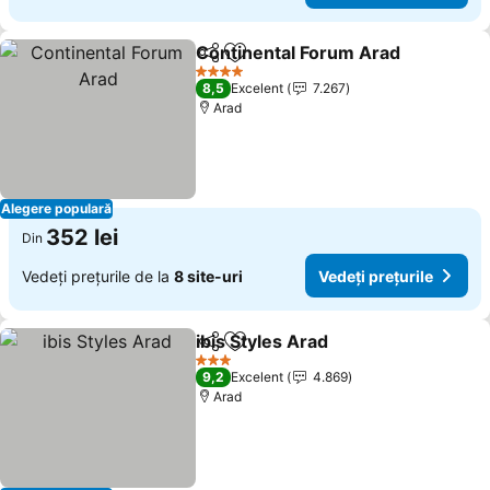
Continental Forum Arad
Distribuiți
Adăugaţi la favorite
4 Stele
8,5
Excelent
7.267
Arad
Alegere populară
352 lei
Din
Vedeți prețurile de la
8 site-uri
Vedeți prețurile
ibis Styles Arad
Distribuiți
Adăugaţi la favorite
3 Stele
9,2
Excelent
4.869
Arad