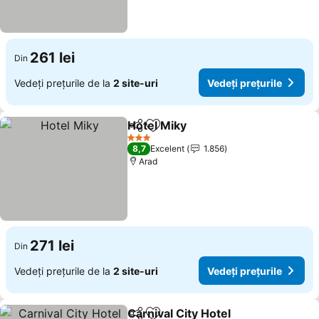
261 lei
Din
Vedeți prețurile de la
2 site-uri
Vedeți prețurile
Hotel Miky
Distribuiți
Adăugaţi la favorite
3 Stele
8,7
Excelent
1.856
Arad
271 lei
Din
Vedeți prețurile de la
2 site-uri
Vedeți prețurile
Carnival City Hotel