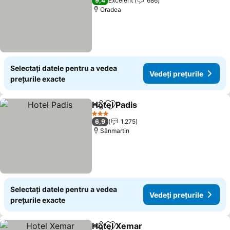
9,4
Excelent
686
Oradea
Selectați datele pentru a vedea
Vedeți prețurile
prețurile exacte
Hotel Padis
Distribuiți
Adăugaţi la favorite
3 Stele
6,9
1.275
Sânmartin
Selectați datele pentru a vedea
Vedeți prețurile
prețurile exacte
Hotel Xemar