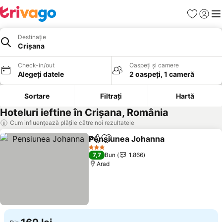
Favorite
Conect
Men
Destinație
Crișana
Check-in/out
Oaspeți și camere
Alegeți datele
2 oaspeți, 1 cameră
Sortare
Filtrați
Hartă
Hoteluri ieftine în Crișana, România
Cum influențează plățile către noi rezultatele
Pensiunea Johanna
Distribuiți
Adăugaţi la favorite
3 Stele
7,7
Bun
1.866
Arad