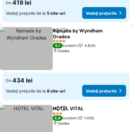
419 lei
Din
Vedeți prețurile de la
5 site-uri
Vedeți prețurile
Ramada by Wyndham
Distribuiți
Adăugaţi la favorite
Oradea
4 Stele
9,1
Excelent
4.834
Oradea
434 lei
Din
Vedeți prețurile de la
8 site-uri
Vedeți prețurile
HOTEL VITAL
Distribuiți
Adăugaţi la favorite
3 Stele
8,8
Excelent
1.055
Oradea