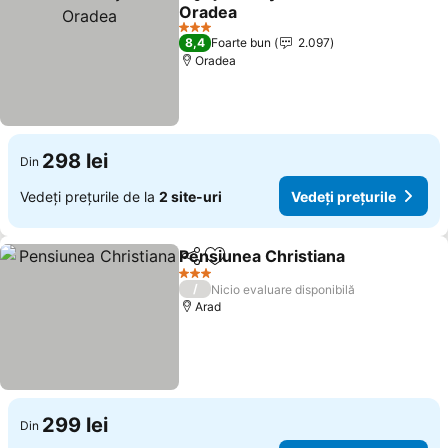
Distribuiți
Adăugaţi la favorite
Oradea
3 Stele
8,4
Foarte bun
2.097
Oradea
298 lei
Din
Vedeți prețurile de la
2 site-uri
Vedeți prețurile
Pensiunea Christiana
Distribuiți
Adăugaţi la favorite
3 Stele
/
Nicio evaluare disponibilă
Arad
299 lei
Din