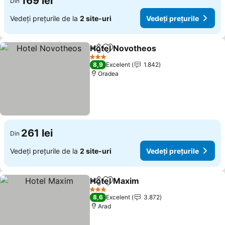
169 lei
Din
Vedeți prețurile de la
2 site-uri
Vedeți prețurile
Hotel Novotheos
Distribuiți
Adăugaţi la favorite
3 Stele
8,9
Excelent
1.842
Oradea
261 lei
Din
Vedeți prețurile de la
2 site-uri
Vedeți prețurile
Hotel Maxim
Distribuiți
Adăugaţi la favorite
3 Stele
8,6
Excelent
3.872
Arad