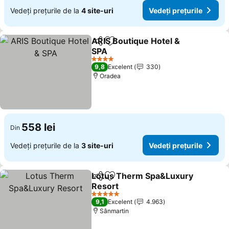
Vedeți prețurile de la
4 site-uri
Vedeți prețurile
ARIS Boutique Hotel &
Distribuiți
Adăugaţi la favorite
SPA
4 Stele
9,8
Excelent
330
Oradea
558 lei
Din
Vedeți prețurile de la
3 site-uri
Vedeți prețurile
Lotus Therm Spa&Luxury
Distribuiți
Adăugaţi la favorite
Resort
5 Stele
9,1
Excelent
4.963
Sânmartin