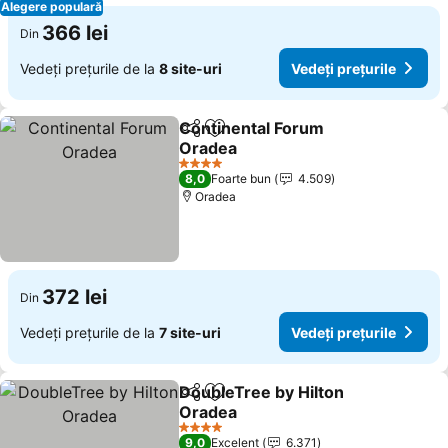
Alegere populară
366 lei
Din
Vedeți prețurile de la
8 site-uri
Vedeți prețurile
Continental Forum
Distribuiți
Adăugaţi la favorite
Oradea
4 Stele
8,0
Foarte bun
4.509
Oradea
372 lei
Din
Vedeți prețurile de la
7 site-uri
Vedeți prețurile
DoubleTree by Hilton
Distribuiți
Adăugaţi la favorite
Oradea
4 Stele
9,0
Excelent
6.371