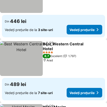
446 lei
Din
Vedeți prețurile de la
3 site-uri
Vedeți prețurile
Best Western Central
Distribuiți
Adăugaţi la favorite
Hotel
4 Stele
8,7
Excelent
1.797
Arad
489 lei
Din
Vedeți prețurile de la
7 site-uri
Vedeți prețurile