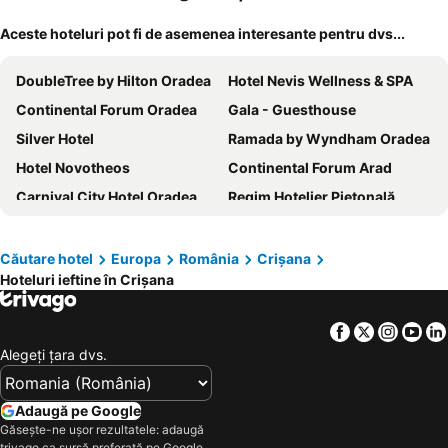
Aceste hoteluri pot fi de asemenea interesante pentru dvs...
DoubleTree by Hilton Oradea
Hotel Nevis Wellness & SPA
Continental Forum Oradea
Gala - Guesthouse
Silver Hotel
Ramada by Wyndham Oradea
Hotel Novotheos
Continental Forum Arad
Carnival City Hotel Oradea
Regim Hotelier Pietonală
Hotel Maxim
Hotel Padis
Lotus Therm Spa&Luxury Resort
Hotel Melody
Căutare hotel
Europa
România
Crișana
Hoteluri ieftine în Crișana
Astoria Grand Hotel
RHC Royal Hotel
Hotel Impero
Ivana Apart Hotel
Facebook
Twitter
Insta
Yo
Avalon Rooms
Hotel Maxim
Alegeţi ţara dvs.
Iris Hotel
Hostel Lan
Sky Hotel
Pension Cabana Cetatile Ponorului
Adaugă pe Google
The Elite - Oradea's Legendary Hotel
Aparthotel Aria Boutique Central
Găsește-ne ușor rezultatele: adaugă
trivago ca sursă preferată pe Google.