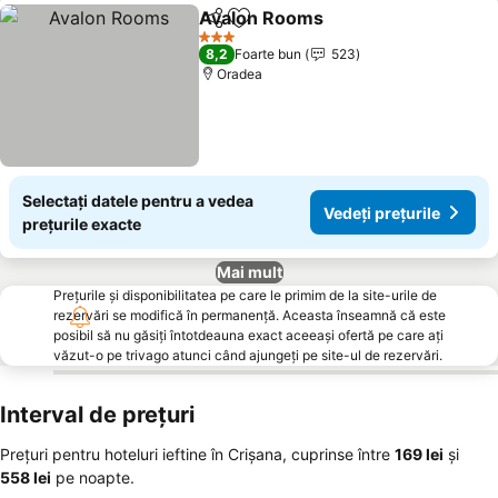
Avalon Rooms
Distribuiți
Adăugaţi la favorite
3 Stele
8,2
Foarte bun
523
Oradea
Selectați datele pentru a vedea
Vedeți prețurile
prețurile exacte
Mai mult
Prețurile și disponibilitatea pe care le primim de la site-urile de
rezervări se modifică în permanență. Aceasta înseamnă că este
posibil să nu găsiți întotdeauna exact aceeași ofertă pe care ați
văzut-o pe trivago atunci când ajungeți pe site-ul de rezervări.
Interval de prețuri
Prețuri pentru hoteluri ieftine în Crișana, cuprinse între
‎169 lei
și
‎558 lei
pe noapte.