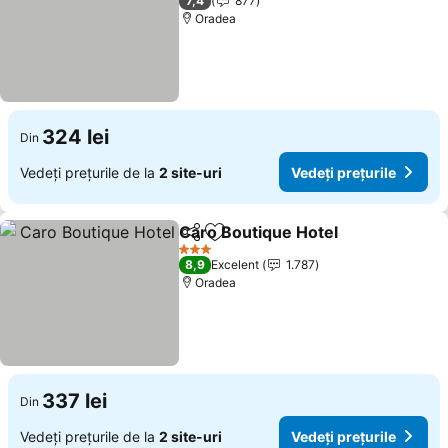
7,4
877
Oradea
324 lei
Din
Vedeți prețurile de la
2 site-uri
Vedeți prețurile
Caro Boutique Hotel
Distribuiți
Adăugaţi la favorite
3 Stele
8,9
Excelent
1.787
Oradea
337 lei
Din
Vedeți prețurile de la
2 site-uri
Vedeți prețurile