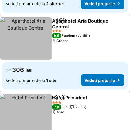
Vedeți prețurile de la
2 site-uri
Vedeți prețurile
Aparthotel Aria Boutique
Distribuiți
Adăugaţi la favorite
Central
3 Stele
9,5
Excelent
591
Oradea
306 lei
Din
Vedeți prețurile de la
1 site
Vedeți prețurile
Hotel President
Distribuiți
Adăugaţi la favorite
3 Stele
7,8
Bun
2.833
Arad