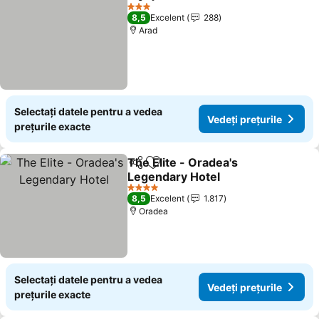
Distribuiți
Adăugaţi la favorite
3 Stele
8,5
Excelent
288
Arad
Selectați datele pentru a vedea
Vedeți prețurile
prețurile exacte
The Elite - Oradea's
Distribuiți
Adăugaţi la favorite
Legendary Hotel
4 Stele
8,5
Excelent
1.817
Oradea
Selectați datele pentru a vedea
Vedeți prețurile
prețurile exacte