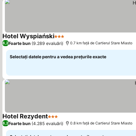
Hotel Wyspiański
3 Stele
Vedeți prețurile
Foarte bun
(9.289 evaluări)
8,2
0.7 km faţă de Cartierul Stare Miasto
Selectați datele pentru a vedea prețurile exacte
Hotel Rezydent
3 Stele
Vedeți prețurile
Foarte bun
(4.285 evaluări)
8,2
0.8 km faţă de Cartierul Stare Miasto