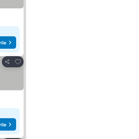
rile
Adăugaţi la favorite
Distribuiți
rile