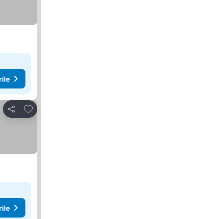
rile
Adăugaţi la favorite
Distribuiți
rile