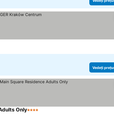
Vedeți prețu
Vedeți prețu
dults Only
4 Stele
Vedeți prețurile