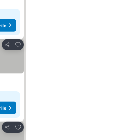
rile
Adăugaţi la favorite
Distribuiți
rile
Adăugaţi la favorite
Distribuiți