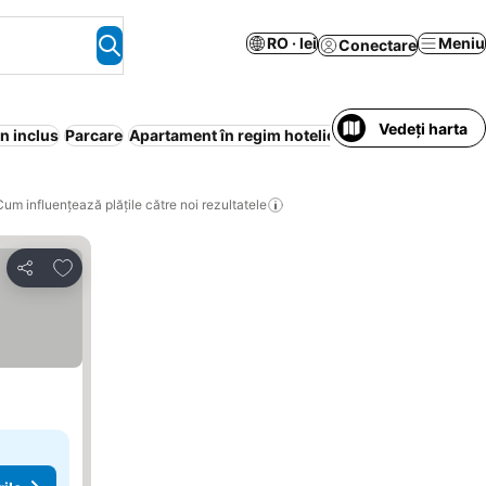
RO · lei
Meniu
Conectare
Vedeți harta
n inclus
Parcare
Apartament în regim hotelier
Anulare gratuită
P
Cum influențează plățile către noi rezultatele
Adăugaţi la favorite
Distribuiți