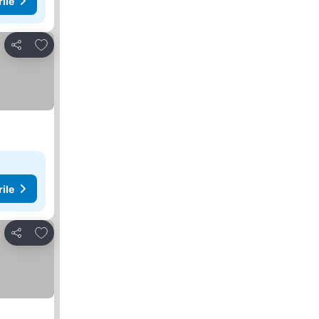
rile
Adăugaţi la favorite
Distribuiți
rile
Adăugaţi la favorite
Distribuiți