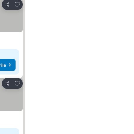
Adăugaţi la favorite
Distribuiți
rile
Adăugaţi la favorite
Distribuiți