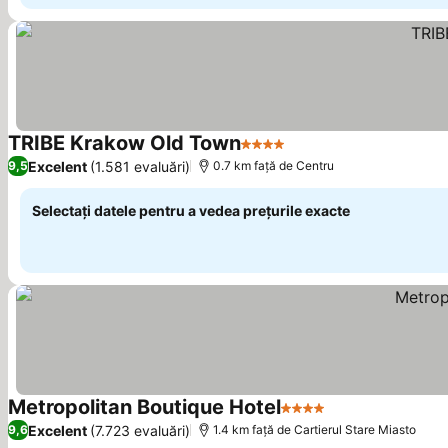
TRIBE Krakow Old Town
4 Stele
Vedeți prețurile
Excelent
(1.581 evaluări)
9,5
0.7 km faţă de Centru
Selectați datele pentru a vedea prețurile exacte
Metropolitan Boutique Hotel
4 Stele
Vedeți prețurile
Excelent
(7.723 evaluări)
9,6
1.4 km faţă de Cartierul Stare Miasto