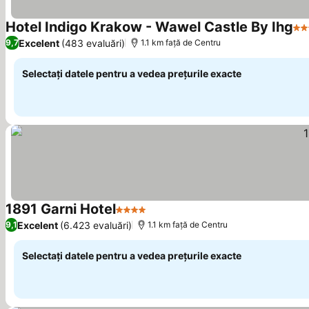
Hotel Indigo Krakow - Wawel Castle By Ihg
4 S
Excelent
(483 evaluări)
9,7
1.1 km faţă de Centru
Selectați datele pentru a vedea prețurile exacte
1891 Garni Hotel
4 Stele
Vedeți prețurile
Excelent
(6.423 evaluări)
9,1
1.1 km faţă de Centru
Selectați datele pentru a vedea prețurile exacte