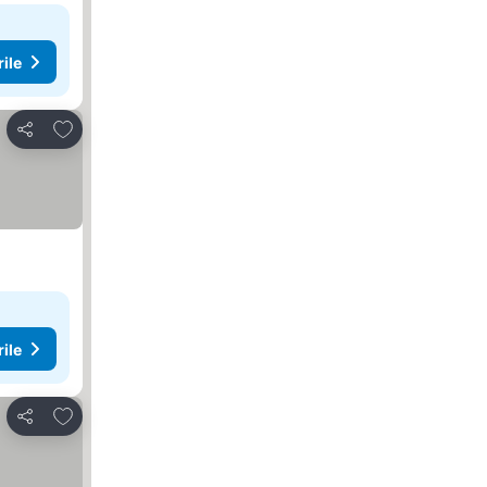
rile
Adăugaţi la favorite
Distribuiți
rile
Adăugaţi la favorite
Distribuiți