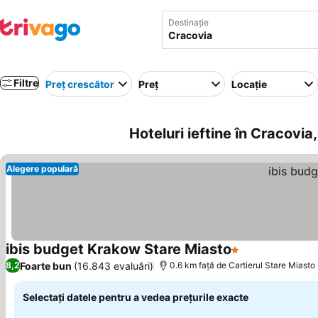
Destinație
Filtre
Preț crescător
Preț
Locație
Hoteluri ieftine în Cracovia
Alegere populară
ibis budget Krakow Stare Miasto
1 Stele
Vedeți prețuri
Foarte bun
(16.843 evaluări)
8,2
0.6 km faţă de Cartierul Stare Miasto
Selectați datele pentru a vedea prețurile exacte