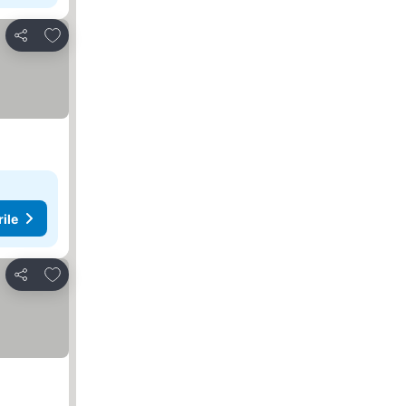
Adăugaţi la favorite
Distribuiți
rile
Adăugaţi la favorite
Distribuiți