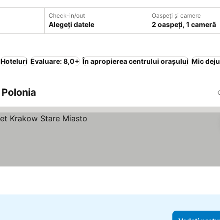
Check-in/out
Oaspeți și camere
Alegeți datele
2 oaspeți, 1 cameră
Hoteluri
Evaluare: 8,0+
În apropierea centrului orașului
Mic deju
, Polonia
le