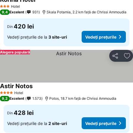
Hotel
3 Stele
9,4
Excelent
931
Skala Potamia, 2.2 km faţă de Chrissi Ammoudia
420 lei
Din
Vedeți prețurile de la
3 site-uri
Vedeți prețurile
Alegere populară
Distribuiți
Ad
Astir Notos
Hotel
4 Stele
9,2
Excelent
1.573
Potos, 18.7 km faţă de Chrissi Ammoudia
428 lei
Din
Vedeți prețurile de la
2 site-uri
Vedeți prețurile