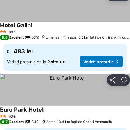
Hotel Galini
Hotel
2 Stele
8,8
Excelent
535
Limenas - Thassos, 6.8 km faţă de Chrissi Ammoudia
483 lei
Din
Vedeți prețurile de la
2 site-uri
Vedeți prețurile
Distribuiți
Ad
Euro Park Hotel
Hotel
2 Stele
8,7
Excelent
340
Astris, 19.4 km faţă de Chrissi Ammoudia