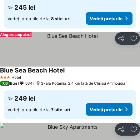
245 lei
Din
Vedeți prețurile de la
8 site-uri
Vedeți prețurile
Alegere populară
Distribuiți
Ad
Blue Sea Beach Hotel
Hotel
3 Stele
7,6
Bun
634
Skala Potamia, 2.4 km faţă de Chrissi Ammoudia
249 lei
Din
Vedeți prețurile de la
7 site-uri
Vedeți prețurile
Distribuiți
Ad