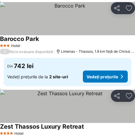
Distribuiți
Ad
Barocco Park
Hotel
3 Stele
/
Limenas - Thassos, 1.9 km faţă de Chrissi Ammoudia
Nicio evaluare disponibilă
742 lei
Din
Vedeți prețurile de la
2 site-uri
Vedeți prețurile
Distribuiți
Ad
Zest Thassos Luxury Retreat
Hotel