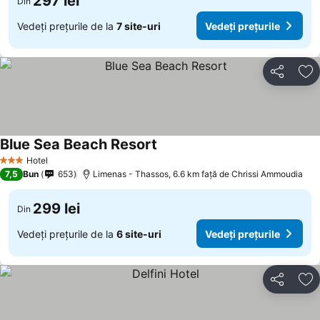
297 lei
Din
Vedeți prețurile de la
7 site-uri
Vedeți prețurile
Distribuiți
Ad
Blue Sea Beach Resort
Hotel
3 Stele
7,5
Bun
653
Limenas - Thassos, 6.6 km faţă de Chrissi Ammoudia
299 lei
Din
Vedeți prețurile de la
6 site-uri
Vedeți prețurile
Distribuiți
Ad