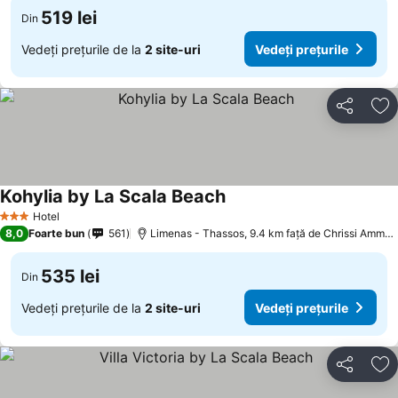
519 lei
Din
Vedeți prețurile de la
2 site-uri
Vedeți prețurile
Distribuiți
Ad
Kohylia by La Scala Beach
Hotel
3 Stele
8,0
Foarte bun
561
Limenas - Thassos, 9.4 km faţă de Chrissi Ammoudia
535 lei
Din
Vedeți prețurile de la
2 site-uri
Vedeți prețurile
Distribuiți
Ad