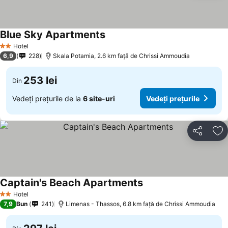
Blue Sky Apartments
Hotel
2 Stele
6,9
228
Skala Potamia, 2.6 km faţă de Chrissi Ammoudia
253 lei
Din
Vedeți prețurile de la
6 site-uri
Vedeți prețurile
Distribuiți
Ad
Captain's Beach Apartments
Hotel
2 Stele
7,9
Bun
241
Limenas - Thassos, 6.8 km faţă de Chrissi Ammoudia