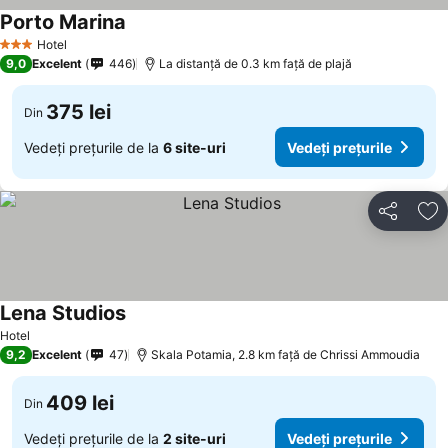
Porto Marina
Hotel
3 Stele
9,0
Excelent
446
La distanță de 0.3 km față de plajă
375 lei
Din
Vedeți prețurile de la
6 site-uri
Vedeți prețurile
Distribuiți
Ad
Lena Studios
Hotel
9,2
Excelent
47
Skala Potamia, 2.8 km faţă de Chrissi Ammoudia
409 lei
Din
Vedeți prețurile de la
2 site-uri
Vedeți prețurile