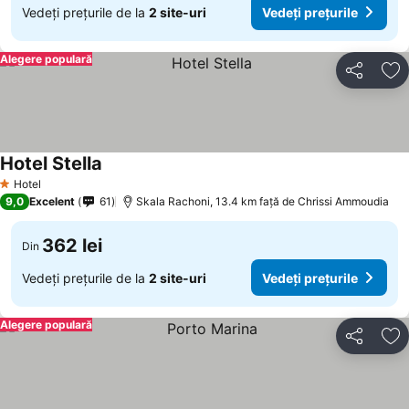
Vedeți prețurile de la
2 site-uri
Vedeți prețurile
Alegere populară
Distribuiți
Ad
Hotel Stella
Hotel
1 Stele
9,0
Excelent
61
Skala Rachoni, 13.4 km faţă de Chrissi Ammoudia
362 lei
Din
Vedeți prețurile de la
2 site-uri
Vedeți prețurile
Alegere populară
Distribuiți
Ad