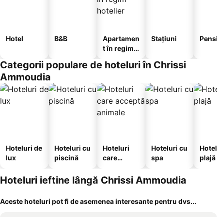
Hotel
B&B
Apartamen
Stațiuni
Pens
t în regim
hotelier
Categorii populare de hoteluri în Chrissi
Ammoudia
Hoteluri de
Hoteluri cu
Hoteluri
Hoteluri cu
Hotel
lux
piscină
care
spa
plajă
acceptă
animale
Hoteluri ieftine lângă Chrissi Ammoudia
Aceste hoteluri pot fi de asemenea interesante pentru dvs...