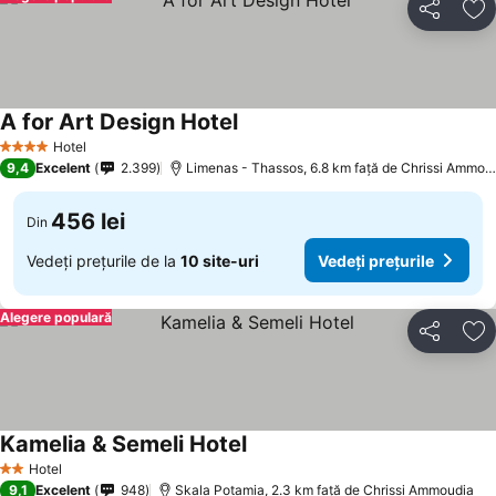
Distribuiți
Ad
A for Art Design Hotel
Hotel
4 Stele
9,4
Excelent
2.399
Limenas - Thassos, 6.8 km faţă de Chrissi Ammoudia
456 lei
Din
Vedeți prețurile de la
10 site-uri
Vedeți prețurile
Alegere populară
Distribuiți
Ad
Kamelia & Semeli Hotel
Hotel
2 Stele
9,1
Excelent
948
Skala Potamia, 2.3 km faţă de Chrissi Ammoudia