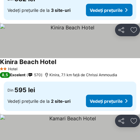
Vedeți prețurile de la
3 site-uri
Vedeți prețurile
Distribuiți
Ad
Kinira Beach Hotel
Hotel
2 Stele
8,5
Excelent
570
Kinira, 7.1 km faţă de Chrissi Ammoudia
595 lei
Din
Vedeți prețurile de la
2 site-uri
Vedeți prețurile
Distribuiți
Ad