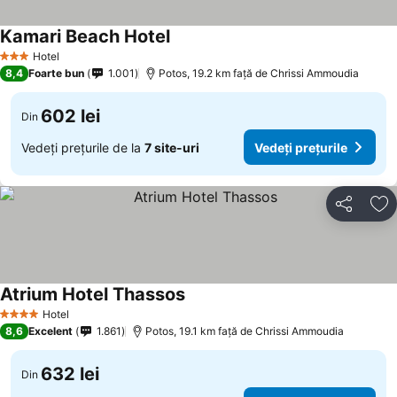
Kamari Beach Hotel
Hotel
3 Stele
8,4
Foarte bun
1.001
Potos, 19.2 km faţă de Chrissi Ammoudia
602 lei
Din
Vedeți prețurile de la
7 site-uri
Vedeți prețurile
Distribuiți
Ad
Atrium Hotel Thassos
Hotel
4 Stele
8,6
Excelent
1.861
Potos, 19.1 km faţă de Chrissi Ammoudia
632 lei
Din