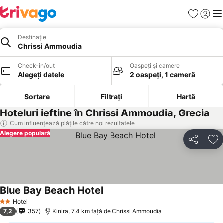
Favorite
Conect
Men
Destinație
Chrissi Ammoudia
Check-in/out
Oaspeți și camere
Alegeți datele
2 oaspeți, 1 cameră
Sortare
Filtrați
Hartă
Hoteluri ieftine în Chrissi Ammoudia, Grecia
Cum influențează plățile către noi rezultatele
Alegere populară
Distribuiți
Ad
Blue Bay Beach Hotel
Hotel
2 Stele
7,2
357
Kinira, 7.4 km faţă de Chrissi Ammoudia