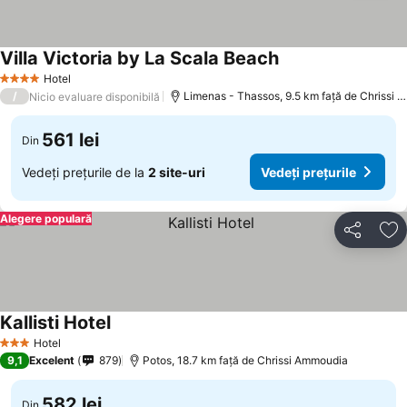
Villa Victoria by La Scala Beach
Hotel
4 Stele
/
Limenas - Thassos, 9.5 km faţă de Chrissi Ammoudia
Nicio evaluare disponibilă
561 lei
Din
Vedeți prețurile de la
2 site-uri
Vedeți prețurile
Alegere populară
Distribuiți
Ad
Kallisti Hotel
Hotel
3 Stele
9,1
Excelent
879
Potos, 18.7 km faţă de Chrissi Ammoudia
582 lei
Din