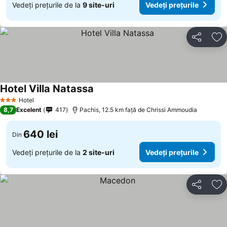
Vedeți prețurile de la
9 site-uri
Vedeți prețurile
Distribuiți
Ad
Hotel Villa Natassa
Hotel
3 Stele
8,7
Excelent
417
Pachis, 12.5 km faţă de Chrissi Ammoudia
640 lei
Din
Vedeți prețurile de la
2 site-uri
Vedeți prețurile
Distribuiți
Ad