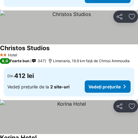
Distribuiți
Ad
Christos Studios
Hotel
2 Stele
8,0
Foarte bun
347
Limenaria, 19.9 km faţă de Chrissi Ammoudia
412 lei
Din
Vedeți prețurile de la
2 site-uri
Vedeți prețurile
Distribuiți
Ad
Korina Hotel