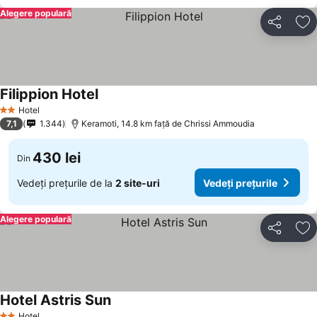
Alegere populară
Distribuiți
Ad
Filippion Hotel
Hotel
2 Stele
7,1
1.344
Keramoti, 14.8 km faţă de Chrissi Ammoudia
430 lei
Din
Vedeți prețurile de la
2 site-uri
Vedeți prețurile
Alegere populară
Distribuiți
Ad
Hotel Astris Sun
Hotel