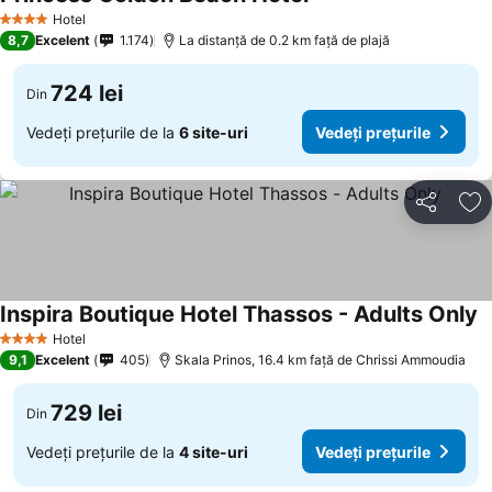
Hotel
4 Stele
8,7
Excelent
1.174
La distanță de 0.2 km față de plajă
724 lei
Din
Vedeți prețurile de la
6 site-uri
Vedeți prețurile
Distribuiți
Ad
Inspira Boutique Hotel Thassos - Adults Only
Hotel
4 Stele
9,1
Excelent
405
Skala Prinos, 16.4 km faţă de Chrissi Ammoudia
729 lei
Din
Vedeți prețurile de la
4 site-uri
Vedeți prețurile