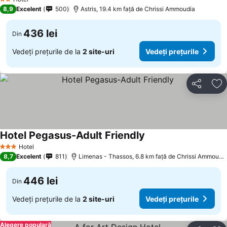
2 Stele
8,9
Excelent
500
Astris, 19.4 km faţă de Chrissi Ammoudia
436 lei
Din
Vedeți prețurile de la
2 site-uri
Vedeți prețurile
Distribuiți
Ad
Hotel Pegasus-Adult Friendly
Hotel
3 Stele
8,7
Excelent
811
Limenas - Thassos, 6.8 km faţă de Chrissi Ammoudia
446 lei
Din
Vedeți prețurile de la
2 site-uri
Vedeți prețurile
Alegere populară