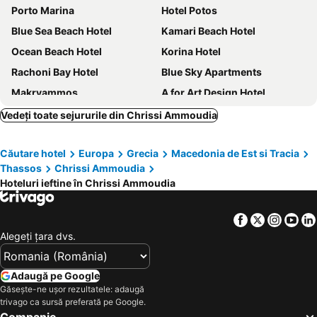
Porto Marina
Hotel Potos
Blue Sea Beach Hotel
Kamari Beach Hotel
Ocean Beach Hotel
Korina Hotel
Rachoni Bay Hotel
Blue Sky Apartments
Makryammos
A for Art Design Hotel
Alexandra Golden Boutique Hotel - Adults Only
Blue Bay Beach Hotel
Vedeți toate sejururile din Chrissi Ammoudia
Princess Golden Beach Hotel
Hotel Elvetia
Căutare hotel
Europa
Grecia
Macedonia de Est si Tracia
Delfini Hotel
Macedon
Thassos
Chrissi Ammoudia
Hotel Maranton Beach
Porto Thassos Apartments & Studios
Hoteluri ieftine în Chrissi Ammoudia
Thassos Imperial Resort
Atrium Hotel Thassos
Alexandra Elegance Bridging Generations
Aethria Hotel
Facebook
Twitter
Insta
Yo
Alegeţi ţara dvs.
Hotel Asterias
Nefeli Fresh Hotel by Del Mare
Zest Thassos Luxury Retreat
Hotel Stella
Adaugă pe Google
Natasa Hotel
Kallisti Hotel
Găsește-ne ușor rezultatele: adaugă
Hotel Chrissafis
Markos Studios
trivago ca sursă preferată pe Google.
Companie