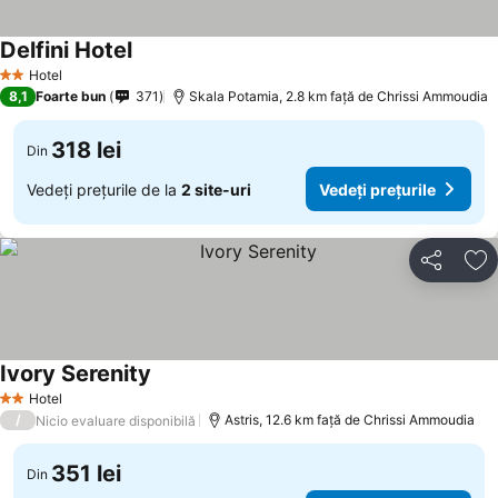
Delfini Hotel
Hotel
2 Stele
8,1
Foarte bun
371
Skala Potamia, 2.8 km faţă de Chrissi Ammoudia
318 lei
Din
Vedeți prețurile de la
2 site-uri
Vedeți prețurile
Distribuiți
Ad
Ivory Serenity
Hotel
2 Stele
/
Astris, 12.6 km faţă de Chrissi Ammoudia
Nicio evaluare disponibilă
351 lei
Din