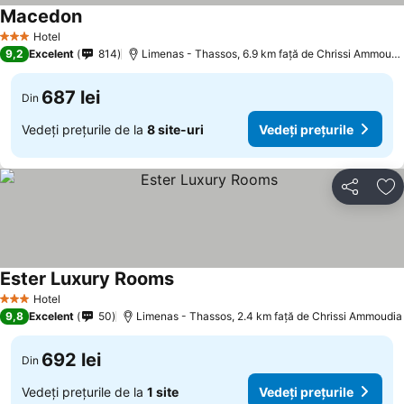
Macedon
Hotel
3 Stele
9,2
Excelent
814
Limenas - Thassos, 6.9 km faţă de Chrissi Ammoudia
687 lei
Din
Vedeți prețurile de la
8 site-uri
Vedeți prețurile
Distribuiți
Ad
Ester Luxury Rooms
Hotel
3 Stele
9,8
Excelent
50
Limenas - Thassos, 2.4 km faţă de Chrissi Ammoudia
692 lei
Din
Vedeți prețurile de la
1 site
Vedeți prețurile