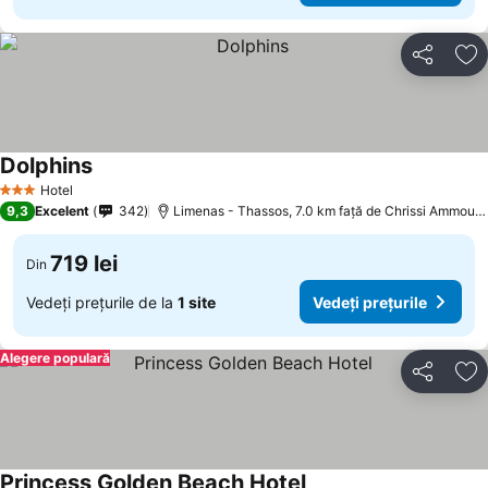
Distribuiți
Ad
Dolphins
Hotel
3 Stele
9,3
Excelent
342
Limenas - Thassos, 7.0 km faţă de Chrissi Ammoudia
719 lei
Din
Vedeți prețurile de la
1 site
Vedeți prețurile
Alegere populară
Distribuiți
Ad
Princess Golden Beach Hotel