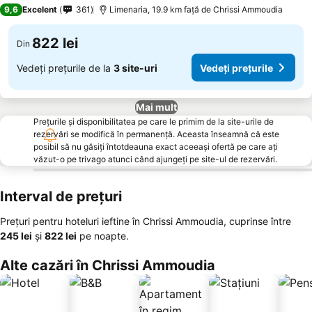
4 Stele
9,6
Excelent
361
Limenaria, 19.9 km faţă de Chrissi Ammoudia
822 lei
Din
Vedeți prețurile de la
3 site-uri
Vedeți prețurile
Mai mult
Prețurile și disponibilitatea pe care le primim de la site-urile de
rezervări se modifică în permanență. Aceasta înseamnă că este
posibil să nu găsiți întotdeauna exact aceeași ofertă pe care ați
văzut-o pe trivago atunci când ajungeți pe site-ul de rezervări.
Interval de prețuri
Prețuri pentru hoteluri ieftine în Chrissi Ammoudia, cuprinse între
‎245 lei
și
‎822 lei
pe noapte.
Alte cazări în Chrissi Ammoudia