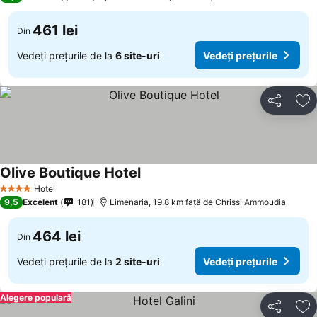
461 lei
Din
Vedeți prețurile de la
6 site-uri
Vedeți prețurile
Distribuiți
Ad
Olive Boutique Hotel
Hotel
4 Stele
9,5
Excelent
181
Limenaria, 19.8 km faţă de Chrissi Ammoudia
464 lei
Din
Vedeți prețurile de la
2 site-uri
Vedeți prețurile
Alegere populară
Distribuiți
Ad