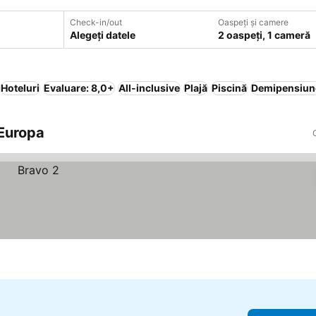
Check-in/out
Oaspeți și camere
Alegeți datele
2 oaspeți, 1 cameră
Hoteluri
Evaluare: 8,0+
All-inclusive
Plajă
Piscină
Demipensiun
 Europa