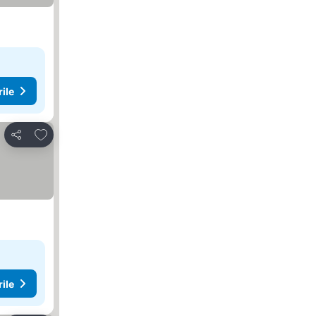
rile
Adăugaţi la favorite
Distribuiți
rile