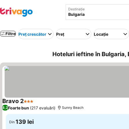
Destinație
Filtre
Preț crescător
Preț
Locație
Hoteluri ieftine în Bulgaria,
Bravo 2
3 Stele
Vedeți prețurile
Foarte bun
(217 evaluări)
8,2
Sunny Beach
139 lei
Din