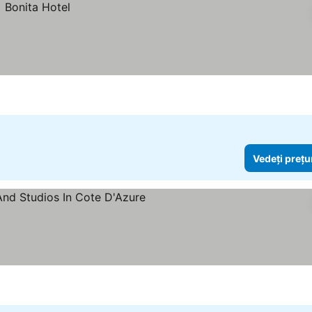
Vedeți prețu
le
edeți prețurile