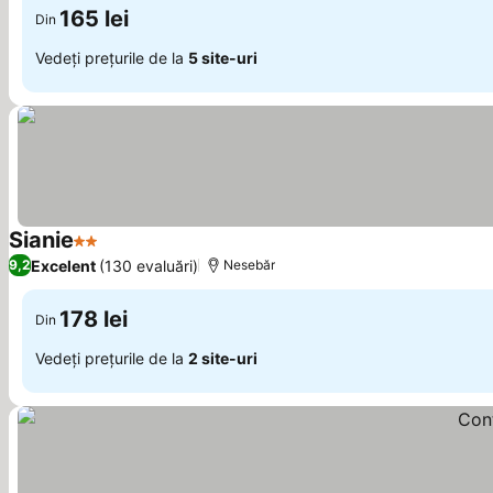
165 lei
Din
Vedeți prețurile de la
5 site-uri
Sianie
2 Stele
Vedeți prețurile
Excelent
(130 evaluări)
9,2
Nesebăr
178 lei
Din
Vedeți prețurile de la
2 site-uri