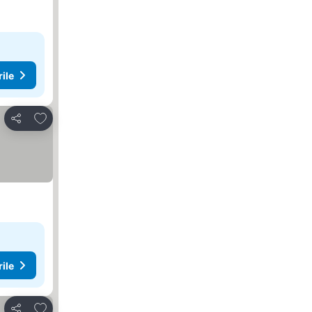
rile
Adăugaţi la favorite
Distribuiți
rile
Adăugaţi la favorite