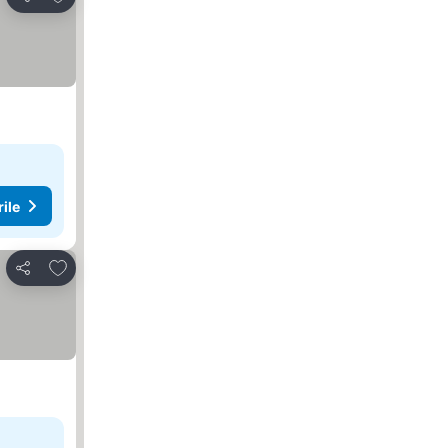
Distribuiți
rile
Adăugaţi la favorite
Distribuiți