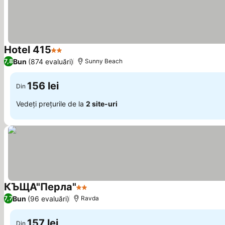
Hotel 415
2 Stele
Vedeți prețurile
Bun
(874 evaluări)
7,8
Sunny Beach
156 lei
Din
Vedeți prețurile de la
2 site-uri
КЪЩА"Перла"
2 Stele
Vedeți prețurile
Bun
(96 evaluări)
7,7
Ravda
157 lei
Din