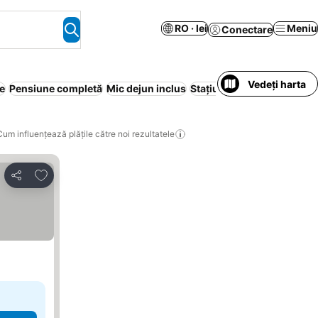
RO · lei
Meniu
Conectare
Vedeți harta
e
Pensiune completă
Mic dejun inclus
Stațiune
Apartament în re
Cum influențează plățile către noi rezultatele
Adăugaţi la favorite
Distribuiți