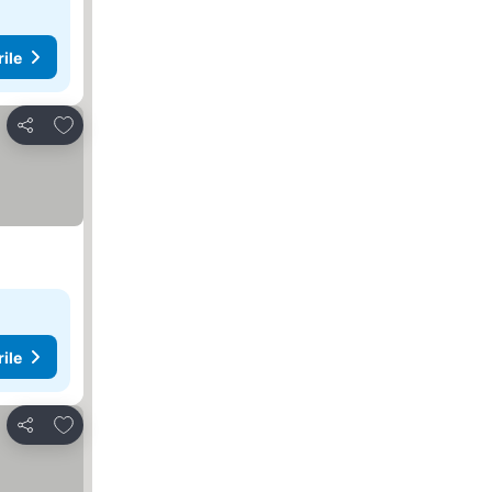
rile
Adăugaţi la favorite
Distribuiți
rile
Adăugaţi la favorite
Distribuiți