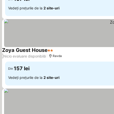
Vedeți prețurile de la
2 site-uri
Zoya Guest House
2 Stele
Vedeți prețurile
Nicio evaluare disponibilă
/
Ravda
157 lei
Din
Vedeți prețurile de la
2 site-uri