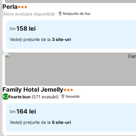
Perla
3 Stele
Vedeți prețurile
Nicio evaluare disponibilă
/
Nisipurile de Aur
158 lei
Din
Vedeți prețurile de la
3 site-uri
Family Hotel Jemelly
3 Stele
Vedeți prețurile
Foarte bun
(571 evaluări)
8,2
Nesebăr
164 lei
Din
Vedeți prețurile de la
6 site-uri