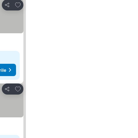
Adăugaţi la favorite
Distribuiți
rile
Adăugaţi la favorite
Distribuiți