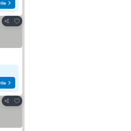
rile
Adăugaţi la favorite
Distribuiți
rile
Adăugaţi la favorite
Distribuiți