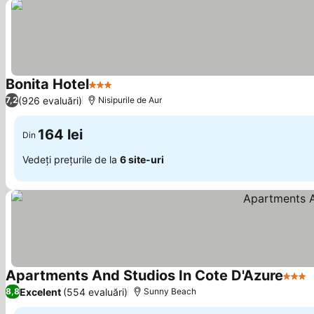
Bonita Hotel
3 Stele
Vedeți prețurile
(926 evaluări)
7,2
Nisipurile de Aur
164 lei
Din
Vedeți prețurile de la
6 site-uri
Apartments And Studios In Cote D'Azure
3 Ste
V
Excelent
(554 evaluări)
8,8
Sunny Beach