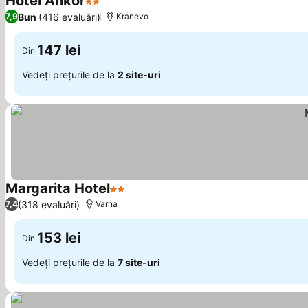
Hotel Ankor
2 Stele
Vedeți prețurile
Bun
(416 evaluări)
7,9
Kranevo
147 lei
Din
Vedeți prețurile de la
2 site-uri
Margarita Hotel
2 Stele
Vedeți prețurile
(318 evaluări)
7,4
Varna
153 lei
Din
Vedeți prețurile de la
7 site-uri