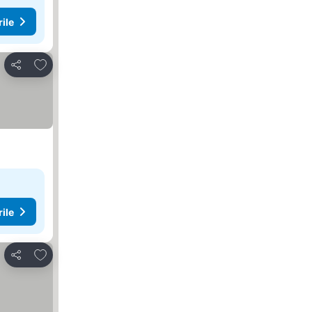
rile
Adăugaţi la favorite
Distribuiți
rile
Adăugaţi la favorite
Distribuiți