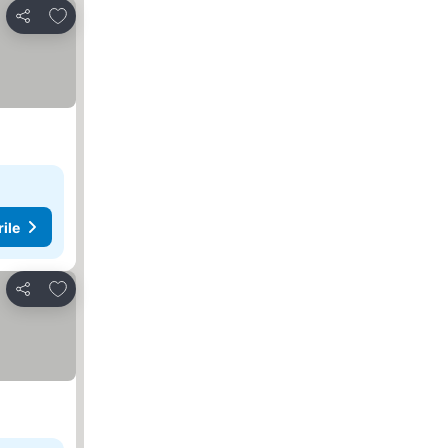
Adăugaţi la favorite
Distribuiți
rile
Adăugaţi la favorite
Distribuiți