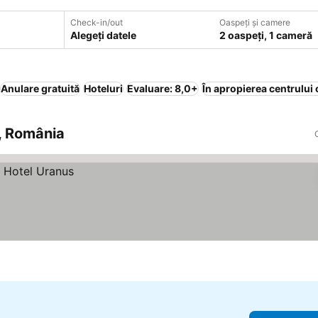
Check-in/out
Oaspeți și camere
Alegeți datele
2 oaspeți, 1 cameră
Anulare gratuită
Hoteluri
Evaluare: 8,0+
În apropierea centrului 
i, România