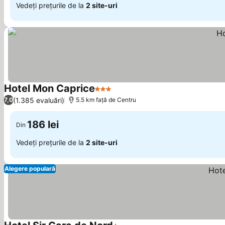
Vedeți prețurile de la
2 site-uri
Hotel Mon Caprice
3 Stele
Vedeți prețurile
(1.385 evaluări)
7,0
5.5 km faţă de Centru
186 lei
Din
Vedeți prețurile de la
2 site-uri
Alegere populară