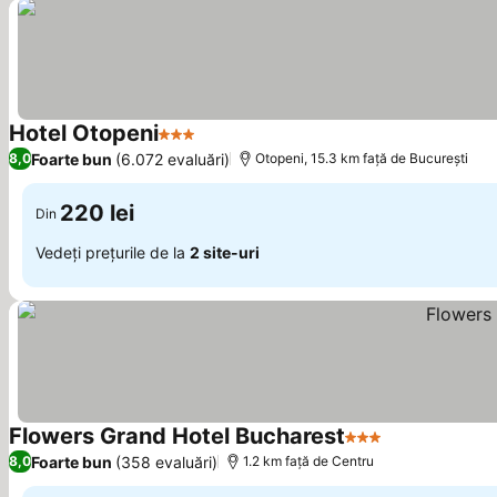
Hotel Otopeni
3 Stele
Vedeți prețurile
Foarte bun
(6.072 evaluări)
8,0
Otopeni, 15.3 km faţă de București
220 lei
Din
Vedeți prețurile de la
2 site-uri
Flowers Grand Hotel Bucharest
3 Stele
Vedeți prețur
Foarte bun
(358 evaluări)
8,0
1.2 km faţă de Centru