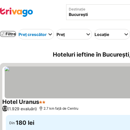
Destinație
Filtre
Preț crescător
Preț
Locație
Hoteluri ieftine în Bucureșt
Hotel Uranus
2 Stele
Vedeți prețurile
(1.929 evaluări)
7,3
2.7 km faţă de Centru
180 lei
Din