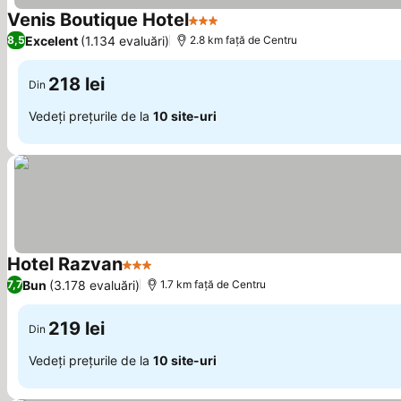
Venis Boutique Hotel
3 Stele
Vedeți prețurile
Excelent
(1.134 evaluări)
8,5
2.8 km faţă de Centru
218 lei
Din
Vedeți prețurile de la
10 site-uri
Hotel Razvan
3 Stele
Vedeți prețurile
Bun
(3.178 evaluări)
7,7
1.7 km faţă de Centru
219 lei
Din
Vedeți prețurile de la
10 site-uri