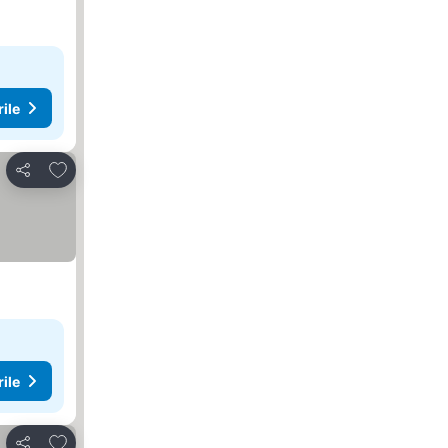
rile
Adăugaţi la favorite
Distribuiți
rile
Adăugaţi la favorite