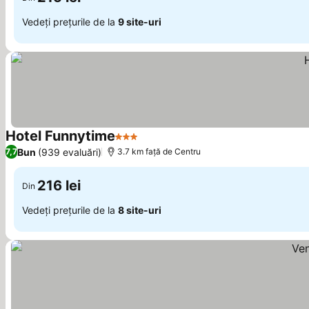
Vedeți prețurile de la
9 site-uri
Hotel Funnytime
3 Stele
Vedeți prețurile
Bun
(939 evaluări)
7,7
3.7 km faţă de Centru
216 lei
Din
Vedeți prețurile de la
8 site-uri