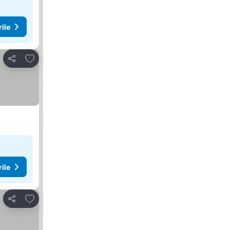
rile
Adăugaţi la favorite
Distribuiți
rile
Adăugaţi la favorite
Distribuiți