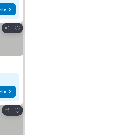
rile
Adăugaţi la favorite
Distribuiți
rile
Adăugaţi la favorite
Distribuiți