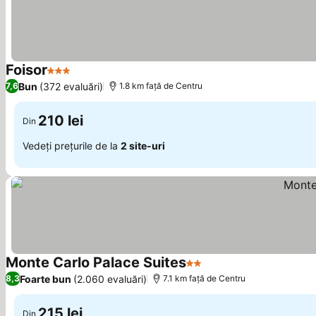
Foisor
3 Stele
Vedeți prețurile
Bun
(372 evaluări)
7,6
1.8 km faţă de Centru
210 lei
Din
Vedeți prețurile de la
2 site-uri
Monte Carlo Palace Suites
2 Stele
Vedeți prețurile
Foarte bun
(2.060 evaluări)
8,3
7.1 km faţă de Centru
215 lei
Din