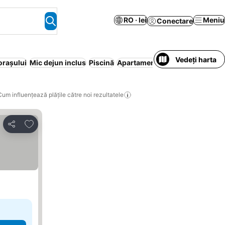
RO · lei
Meniu
Conectare
Vedeți harta
orașului
Mic dejun inclus
Piscină
Apartament în regim hotelier
P
Cum influențează plățile către noi rezultatele
Adăugaţi la favorite
Distribuiți