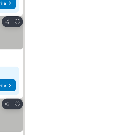
rile
Adăugaţi la favorite
Distribuiți
rile
Adăugaţi la favorite
Distribuiți