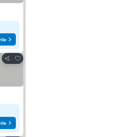
rile
Adăugaţi la favorite
Distribuiți
rile