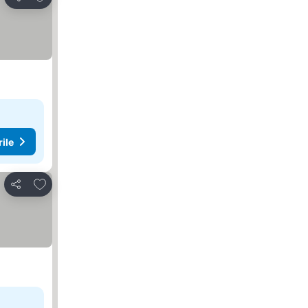
Distribuiți
rile
Adăugaţi la favorite
Distribuiți