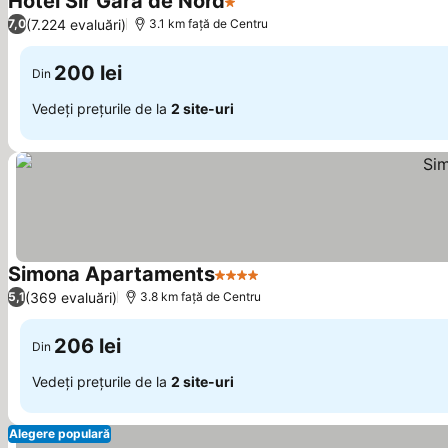
Hotel Sir Gara de Nord
1 Stele
Vedeți prețurile
(7.224 evaluări)
7,0
3.1 km faţă de Centru
200 lei
Din
Vedeți prețurile de la
2 site-uri
Simona Apartaments
4 Stele
Vedeți prețurile
(369 evaluări)
5,1
3.8 km faţă de Centru
206 lei
Din
Vedeți prețurile de la
2 site-uri
Alegere populară