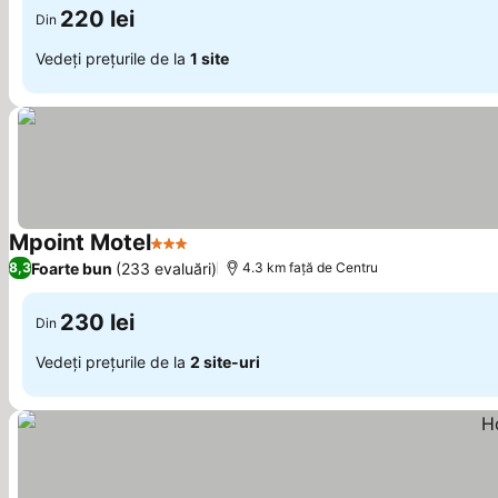
220 lei
Din
Vedeți prețurile de la
1 site
Mpoint Motel
3 Stele
Vedeți prețurile
Foarte bun
(233 evaluări)
8,3
4.3 km faţă de Centru
230 lei
Din
Vedeți prețurile de la
2 site-uri