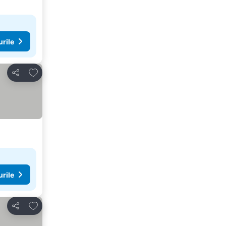
urile
Adăugaţi la favorite
Distribuiți
urile
Adăugaţi la favorite
Distribuiți