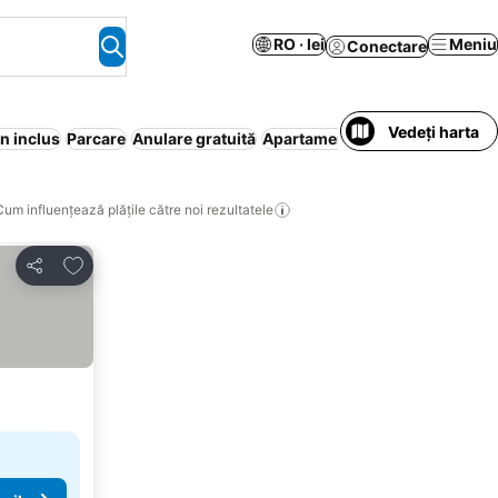
RO · lei
Meniu
Conectare
Vedeți harta
n inclus
Parcare
Anulare gratuită
Apartament în regim hotelier
P
Cum influențează plățile către noi rezultatele
Adăugaţi la favorite
Distribuiți