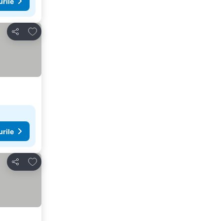
urile
Adăugaţi la favorite
Distribuiți
urile
Adăugaţi la favorite
Distribuiți