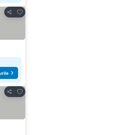
Adăugaţi la favorite
Distribuiți
urile
Adăugaţi la favorite
Distribuiți