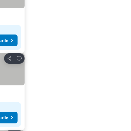
urile
Adăugaţi la favorite
Distribuiți
urile