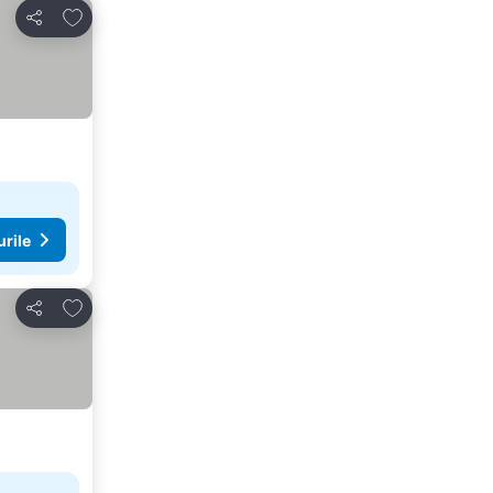
Adăugaţi la favorite
Distribuiți
urile
Adăugaţi la favorite
Distribuiți