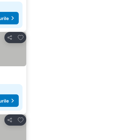
urile
Adăugaţi la favorite
Distribuiți
urile
Adăugaţi la favorite
Distribuiți