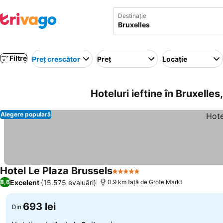
Destinație
Filtre
Preț crescător
Preț
Locație
Hoteluri ieftine în Bruxelles
Alegere populară
Hotel Le Plaza Brussels
5 Stele
Excelent
(15.575 evaluări)
8,6
0.9 km faţă de Grote Markt
693 lei
Din