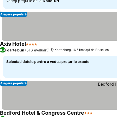
Vedeți prețurile de la
6 site-uri
Alegere populară
Axis Hotel
4 Stele
Foarte bun
(516 evaluări)
8,4
Kortenberg, 16.6 km faţă de Bruxelles
Selectați datele pentru a vedea prețurile exacte
Alegere populară
Bedford Hotel & Congress Centre
3 Stele