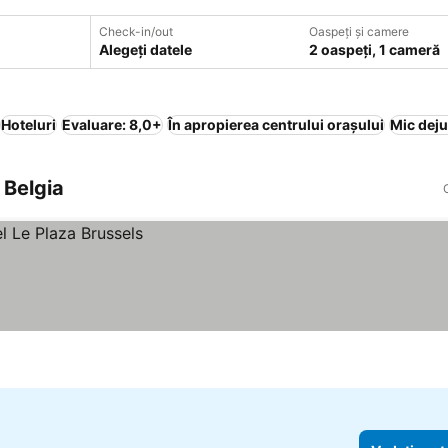
Check-in/out
Oaspeți și camere
Alegeți datele
2 oaspeți, 1 cameră
Hoteluri
Evaluare: 8,0+
În apropierea centrului orașului
Mic deju
, Belgia