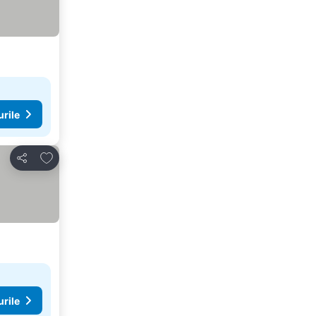
urile
Adăugaţi la favorite
Distribuiți
urile