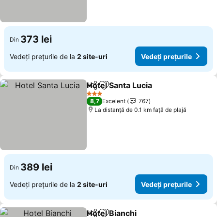
373 lei
Din
Vedeți prețurile de la
2 site-uri
Vedeți prețurile
Hotel Santa Lucia
Distribuiți
Adăugaţi la favorite
3 Stele
8,7
Excelent
767
La distanță de 0.1 km față de plajă
389 lei
Din
Vedeți prețurile de la
2 site-uri
Vedeți prețurile
Hotel Bianchi