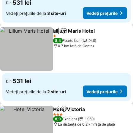
531 lei
Din
Vedeți prețurile de la
3 site-uri
Vedeți prețurile
Lilium Maris Hotel
Distribuiți
Adăugaţi la favorite
1 Stele
8,4
Foarte bun
948
0.7 km faţă de Centru
531 lei
Din
Vedeți prețurile de la
2 site-uri
Vedeți prețurile
Hotel Victoria
Distribuiți
Adăugaţi la favorite
3 Stele
8,9
Excelent
1.969
La distanță de 0.2 km față de plajă