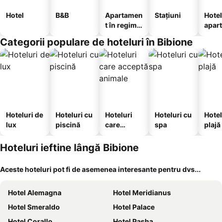
Hotel
B&B
Apartamen
Stațiuni
Hotel
t în regim
apar
hotelier
te
Categorii populare de hoteluri în Bibione
Hoteluri de
Hoteluri cu
Hoteluri
Hoteluri cu
Hotel
lux
piscină
care
spa
plajă
acceptă
animale
Hoteluri ieftine lângă Bibione
Aceste hoteluri pot fi de asemenea interesante pentru dvs...
Hotel Alemagna
Hotel Meridianus
Hotel Smeraldo
Hotel Palace
Hotel Corallo
Hotel Pasha