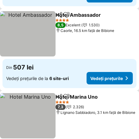
Hotel Ambassador
Distribuiți
Adăugaţi la favorite
4 Stele
8,5
Excelent
1.530
Caorle, 16.5 km faţă de Bibione
507 lei
Din
Vedeți prețurile de la
6 site-uri
Vedeți prețurile
Hotel Marina Uno
Distribuiți
Adăugaţi la favorite
4 Stele
7,3
2.326
Lignano Sabbiadoro, 3.1 km faţă de Bibione