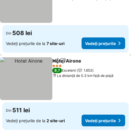
508 lei
Din
Vedeți prețurile de la
7 site-uri
Vedeți prețurile
Hotel Airone
Distribuiți
Adăugaţi la favorite
3 Stele
8,7
Excelent
1.653
La distanță de 0.3 km față de plajă
511 lei
Din
Vedeți prețurile de la
2 site-uri
Vedeți prețurile