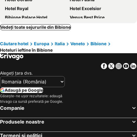
Hotel Royal
Hotel Excelsior
Bibione Palace Hotel
Venus Best Price
Mediterranee Family & Spa Hotel
Savoy Beach Hotel & Thermal Spa
Vedeți toate sejururile din Bibione
Hotel Luna
Hotel Del Corso
Căutare hotel
Europa
Italia
Veneto
Bibione
Hotel Cristallo
Hotel Bembo
Hoteluri ieftine în Bibione
Hotel Adriatico
Hotel Bellevue
Bella Italia Efa Village
American Hotel
Facebook
Twitter
Insta
Yo
Hotel Amalfi & Dépendance
Hotel President
Alegeţi ţara dvs.
Hotel Martini
Hotel Splendid
Hotel Bianchi
Olimpia Hotel & Aparthotel
Adaugă pe Google
Găsește-ne ușor rezultatele: adaugă
Hotel Alisei
Hotel Golf Inn
trivago ca sursă preferată pe Google.
Hotel Salus
HC Resort
Companie
Hotel Romantik
Hotel Columbus
Produsele noastre
Hotel Miramare
Hotel Firenze
Hotel Gran Venere Beach
Hotel Eros
Termeni și politici