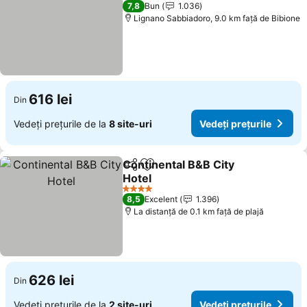
3 Stele
7,8
Bun
1.036
Lignano Sabbiadoro, 9.0 km faţă de Bibione
616 lei
Din
Vedeți prețurile de la
8 site-uri
Vedeți prețurile
Continental B&B City
Distribuiți
Adăugaţi la favorite
Hotel
4 Stele
8,5
Excelent
1.396
La distanță de 0.1 km față de plajă
626 lei
Din
Vedeți prețurile de la
2 site-uri
Vedeți prețurile