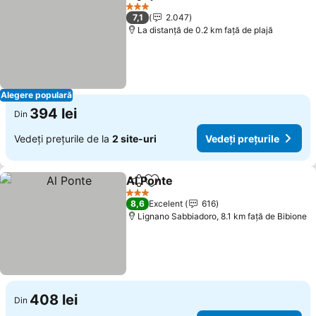
Distribuiți
Adăugaţi la favorite
3 Stele
7,1
2.047
La distanță de 0.2 km față de plajă
Alegere populară
394 lei
Din
Vedeți prețurile de la
2 site-uri
Vedeți prețurile
Al Ponte
Distribuiți
Adăugaţi la favorite
3 Stele
8,6
Excelent
616
Lignano Sabbiadoro, 8.1 km faţă de Bibione
408 lei
Din