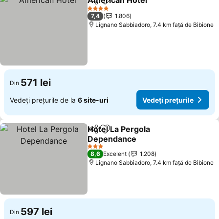
American Hotel
Distribuiți
Adăugaţi la favorite
4 Stele
7,4
1.806
Lignano Sabbiadoro, 7.4 km faţă de Bibione
571 lei
Din
Vedeți prețurile de la
6 site-uri
Vedeți prețurile
Hotel La Pergola
Distribuiți
Adăugaţi la favorite
Dependance
3 Stele
8,6
Excelent
1.208
Lignano Sabbiadoro, 7.4 km faţă de Bibione
597 lei
Din