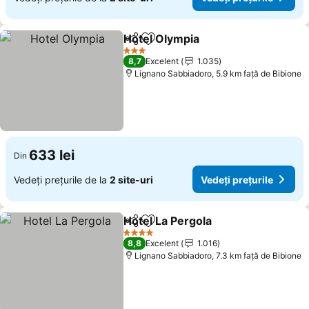
Hotel Olympia
Distribuiți
Adăugaţi la favorite
3 Stele
8,7
Excelent
1.035
Lignano Sabbiadoro, 5.9 km faţă de Bibione
633 lei
Din
Vedeți prețurile de la
2 site-uri
Vedeți prețurile
Hotel La Pergola
Distribuiți
Adăugaţi la favorite
4 Stele
8,8
Excelent
1.016
Lignano Sabbiadoro, 7.3 km faţă de Bibione