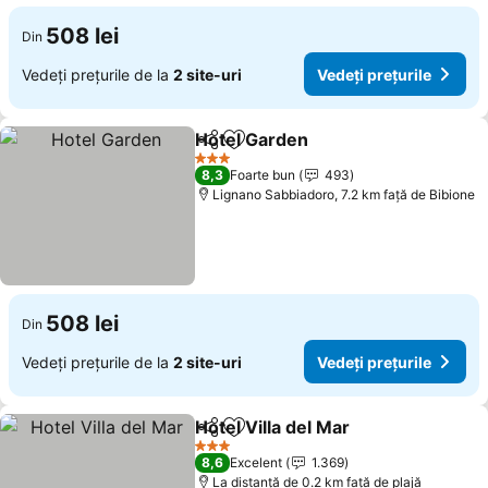
508 lei
Din
Vedeți prețurile de la
2 site-uri
Vedeți prețurile
Hotel Garden
Distribuiți
Adăugaţi la favorite
3 Stele
8,3
Foarte bun
493
Lignano Sabbiadoro, 7.2 km faţă de Bibione
508 lei
Din
Vedeți prețurile de la
2 site-uri
Vedeți prețurile
Hotel Villa del Mar
Distribuiți
Adăugaţi la favorite
3 Stele
8,6
Excelent
1.369
La distanță de 0.2 km față de plajă