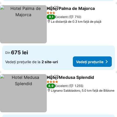
Hotel Palma de Majorca
Distribuiți
Adăugaţi la favorite
3 Stele
9,1
Excelent
710
La distanță de 0.3 km față de plajă
675 lei
Din
Vedeți prețurile de la
2 site-uri
Vedeți prețurile
Hotel Medusa Splendid
Distribuiți
Adăugaţi la favorite
4 Stele
8,9
Excelent
1.255
Lignano Sabbiadoro, 5.0 km faţă de Bibione