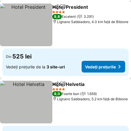
Hotel President
Distribuiți
Adăugaţi la favorite
4 Stele
8,8
Excelent
3.291
Lignano Sabbiadoro, 4.0 km faţă de Bibione
525 lei
Din
Vedeți prețurile de la
3 site-uri
Vedeți prețurile
Hotel Helvetia
Distribuiți
Adăugaţi la favorite
4 Stele
8,0
Foarte bun
1.659
Lignano Sabbiadoro, 5.2 km faţă de Bibione