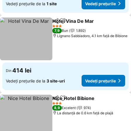
Vedeți prețurile de la
1 site
Vedeți prețurile
Hotel Vina De Mar
Distribuiți
Adăugaţi la favorite
3 Stele
7,9
Bun
1.892
Lignano Sabbiadoro, 4.1 km faţă de Bibione
414 lei
Din
Vedeți prețurile de la
3 site-uri
Vedeți prețurile
Nice Hotel Bibione
Distribuiți
Adăugaţi la favorite
3 Stele
8,9
Excelent
974
La distanță de 0.6 km față de plajă