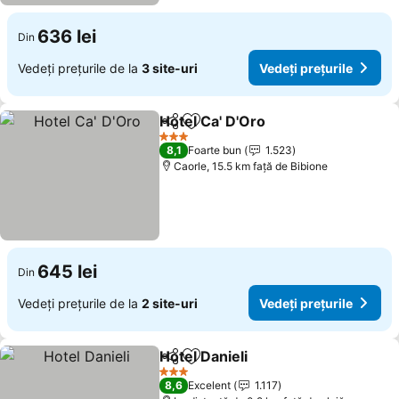
636 lei
Din
Vedeți prețurile de la
3 site-uri
Vedeți prețurile
Hotel Ca' D'Oro
Distribuiți
Adăugaţi la favorite
3 Stele
8,1
Foarte bun
1.523
Caorle, 15.5 km faţă de Bibione
645 lei
Din
Vedeți prețurile de la
2 site-uri
Vedeți prețurile
Hotel Danieli
Distribuiți
Adăugaţi la favorite
3 Stele
8,6
Excelent
1.117