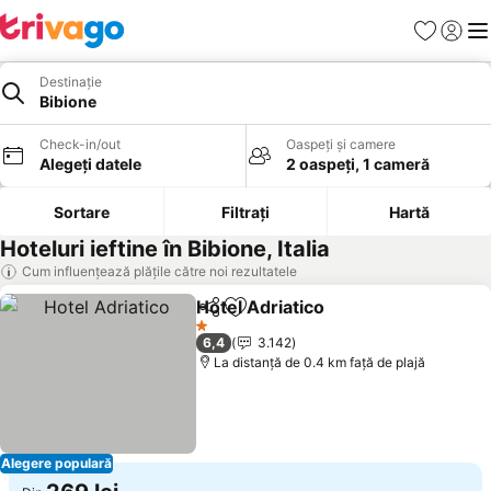
Favorite
Conect
Men
Destinație
Bibione
Check-in/out
Oaspeți și camere
Alegeți datele
2 oaspeți, 1 cameră
Sortare
Filtrați
Hartă
Hoteluri ieftine în Bibione, Italia
Cum influențează plățile către noi rezultatele
Hotel Adriatico
Distribuiți
Adăugaţi la favorite
1 Stele
6,4
3.142
La distanță de 0.4 km față de plajă
Alegere populară