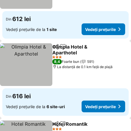
612 lei
Din
Vedeți prețurile de la
1 site
Vedeți prețurile
Olimpia Hotel &
Distribuiți
Adăugaţi la favorite
Aparthotel
3 Stele
8,4
Foarte bun
591
La distanță de 0.1 km față de plajă
616 lei
Din
Vedeți prețurile de la
6 site-uri
Vedeți prețurile
Hotel Romantik
Distribuiți
Adăugaţi la favorite