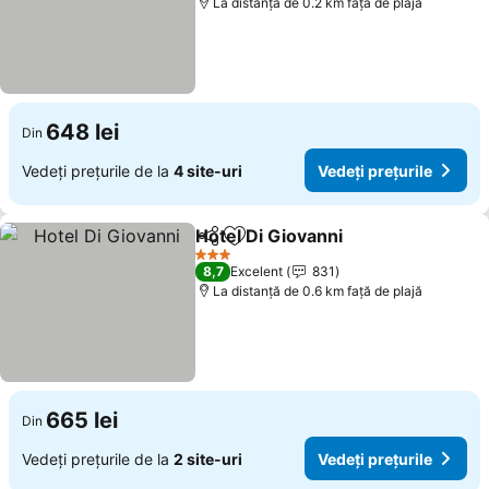
La distanță de 0.2 km față de plajă
648 lei
Din
Vedeți prețurile de la
4 site-uri
Vedeți prețurile
Hotel Di Giovanni
Distribuiți
Adăugaţi la favorite
3 Stele
8,7
Excelent
831
La distanță de 0.6 km față de plajă
665 lei
Din
Vedeți prețurile de la
2 site-uri
Vedeți prețurile