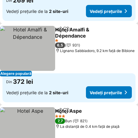
269 lei
Din
Vedeți prețurile de la
2 site-uri
Vedeți prețurile
Hotel Amalfi &
Distribuiți
Adăugaţi la favorite
Dépendance
1 Stele
6,5
931
Lignano Sabbiadoro, 9.2 km faţă de Bibione
Alegere populară
372 lei
Din
Vedeți prețurile de la
2 site-uri
Vedeți prețurile
Hotel Aspe
Distribuiți
Adăugaţi la favorite
3 Stele
7,7
Bun
821
La distanță de 0.4 km față de plajă