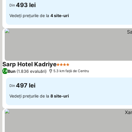
493 lei
Din
Vedeți prețurile de la
4 site-uri
Sarp Hotel Kadriye
4 Stele
Vedeți prețurile
Bun
(1.836 evaluări)
7,8
5.3 km faţă de Centru
497 lei
Din
Vedeți prețurile de la
8 site-uri