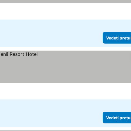
țurile
Vedeți prețu
Vedeți prețu