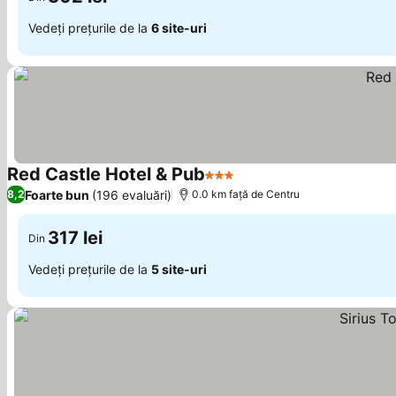
Vedeți prețurile de la
6 site-uri
Red Castle Hotel & Pub
3 Stele
Vedeți prețurile
Foarte bun
(196 evaluări)
8,2
0.0 km faţă de Centru
317 lei
Din
Vedeți prețurile de la
5 site-uri