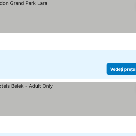
Vedeți prețu
rile