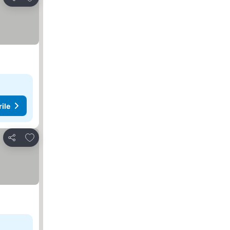
Distribuiți
rile
Adăugaţi la favorite
Distribuiți