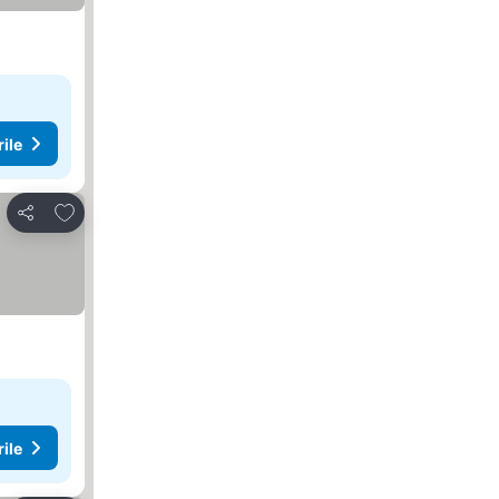
rile
Adăugaţi la favorite
Distribuiți
rile