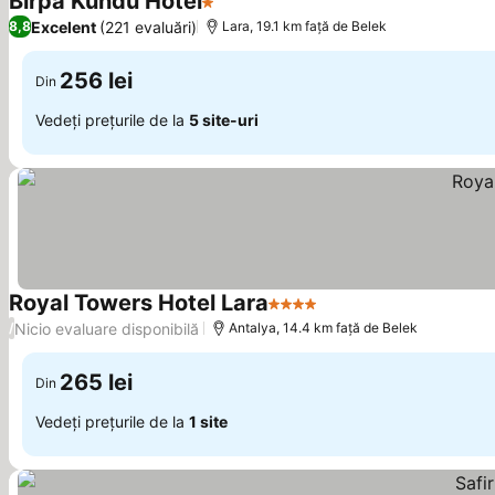
Birpa Kundu Hotel
1 Stele
Vedeți prețurile
Excelent
(221 evaluări)
8,8
Lara, 19.1 km faţă de Belek
256 lei
Din
Vedeți prețurile de la
5 site-uri
Royal Towers Hotel Lara
4 Stele
Vedeți prețurile
Nicio evaluare disponibilă
/
Antalya, 14.4 km faţă de Belek
265 lei
Din
Vedeți prețurile de la
1 site