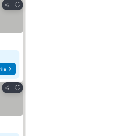
Adăugaţi la favorite
Distribuiți
rile
Adăugaţi la favorite
Distribuiți