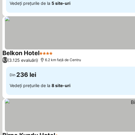
Vedeți prețurile de la
5 site-uri
Belkon Hotel
4 Stele
Vedeți prețurile
(3.125 evaluări)
5,1
6.2 km faţă de Centru
236 lei
Din
Vedeți prețurile de la
8 site-uri