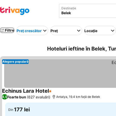
Destinație
Filtre
Preț crescător
Preț
Locație
Hoteluri ieftine în Belek, Tu
Alegere populară
Echinus Lara Hotel
1 Stele
Vedeți prețurile
Foarte bun
(627 evaluări)
8,0
Antalya, 19.4 km faţă de Belek
177 lei
Din