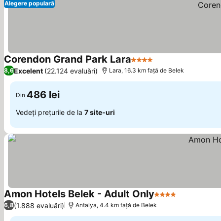
Alegere populară
Corendon Grand Park Lara
4 Stele
Vedeți prețurile
Excelent
(22.124 evaluări)
8,6
Lara, 16.3 km faţă de Belek
486 lei
Din
Vedeți prețurile de la
7 site-uri
Amon Hotels Belek - Adult Only
4 Stele
Vedeți prețu
(1.888 evaluări)
6,8
Antalya, 4.4 km faţă de Belek