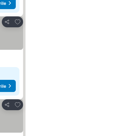
rile
Adăugaţi la favorite
Distribuiți
rile
Adăugaţi la favorite
Distribuiți