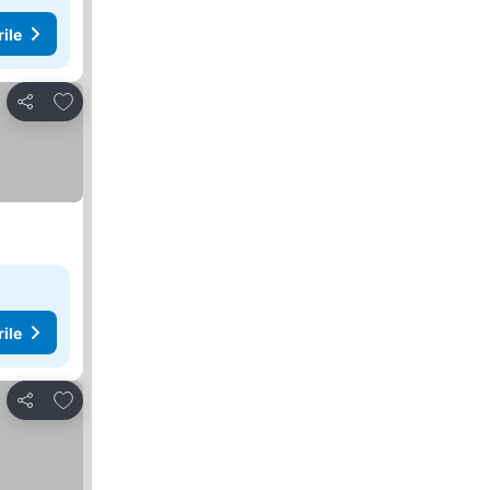
rile
Adăugaţi la favorite
Distribuiți
rile
Adăugaţi la favorite
Distribuiți