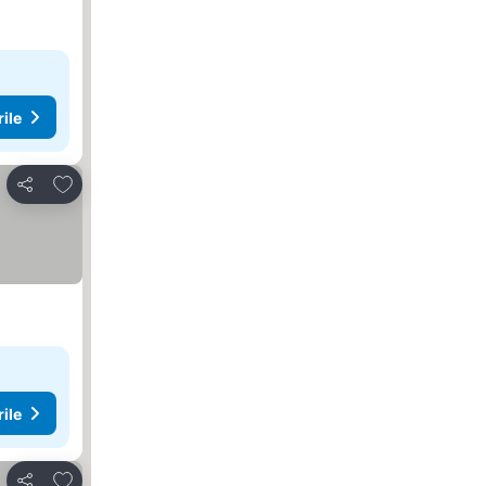
rile
Adăugaţi la favorite
Distribuiți
rile
Adăugaţi la favorite