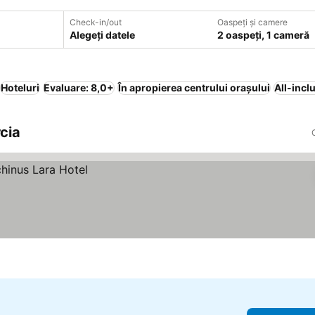
Check-in/out
Oaspeți și camere
Alegeți datele
2 oaspeți, 1 cameră
Hoteluri
Evaluare: 8,0+
În apropierea centrului orașului
All-incl
rcia