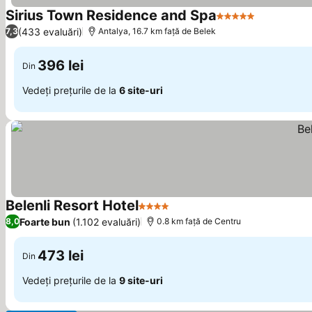
Sirius Town Residence and Spa
5 Stele
Vedeți pre
(433 evaluări)
7,3
Antalya, 16.7 km faţă de Belek
396 lei
Din
Vedeți prețurile de la
6 site-uri
Belenli Resort Hotel
4 Stele
Vedeți prețurile
Foarte bun
(1.102 evaluări)
8,0
0.8 km faţă de Centru
473 lei
Din
Vedeți prețurile de la
9 site-uri