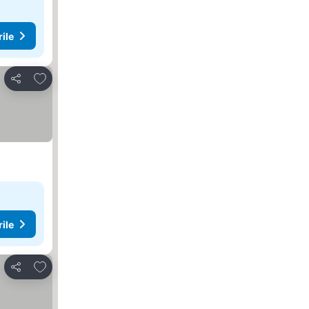
rile
Adăugaţi la favorite
Distribuiți
rile
Adăugaţi la favorite
Distribuiți