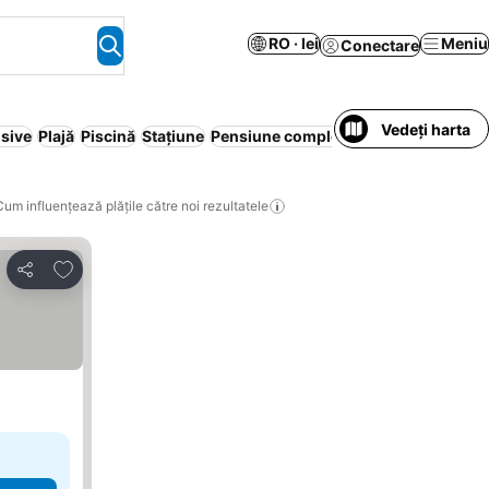
RO · lei
Meniu
Conectare
Vedeți harta
usive
Plajă
Piscină
Stațiune
Pensiune completă
Apartament în re
Cum influențează plățile către noi rezultatele
Adăugaţi la favorite
Distribuiți