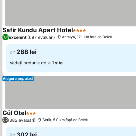
Safir Kundu Apart Hotel
4 Stele
Vedeți prețurile
Excelent
(697 evaluări)
9,3
Antalya, 17.1 km faţă de Belek
288 lei
Din
Vedeți prețurile de la
1 site
Alegere populară
Gül Otel
3 Stele
Vedeți prețurile
(382 evaluări)
7,2
Serik, 5.0 km faţă de Belek
302 lei
Din