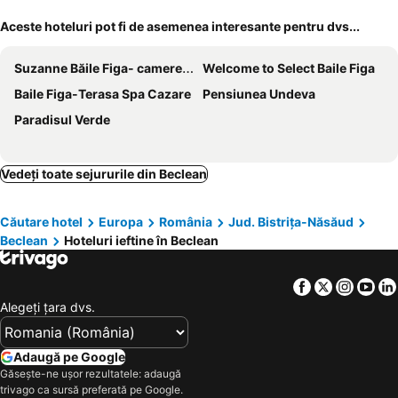
Aceste hoteluri pot fi de asemenea interesante pentru dvs...
Suzanne Băile Figa- camere tip hotel
Welcome to Select Baile Figa
Baile Figa-Terasa Spa Cazare
Pensiunea Undeva
Paradisul Verde
Vedeți toate sejururile din Beclean
Căutare hotel
Europa
România
Jud. Bistrița-Năsăud
Beclean
Hoteluri ieftine în Beclean
Facebook
Twitter
Insta
Yo
Alegeţi ţara dvs.
Adaugă pe Google
Găsește-ne ușor rezultatele: adaugă
trivago ca sursă preferată pe Google.