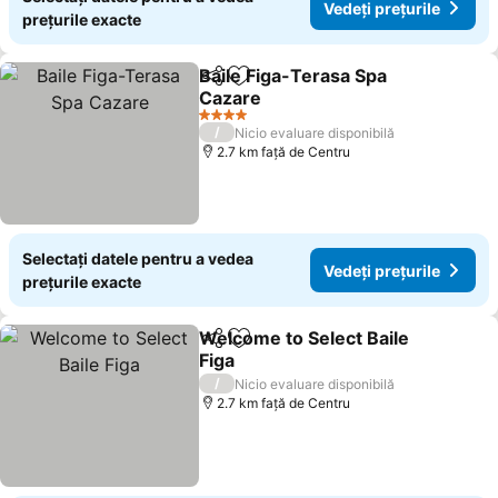
Vedeți prețurile
prețurile exacte
Baile Figa-Terasa Spa
Distribuiți
Adăugaţi la favorite
Cazare
4 Stele
/
Nicio evaluare disponibilă
2.7 km faţă de Centru
Selectați datele pentru a vedea
Vedeți prețurile
prețurile exacte
Welcome to Select Baile
Distribuiți
Adăugaţi la favorite
Figa
/
Nicio evaluare disponibilă
2.7 km faţă de Centru