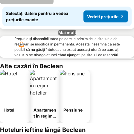
Selectați datele pentru a vedea
Vedeți prețurile
prețurile exacte
Mai mult
Prețurile și disponibilitatea pe care le primim de la site-urile de
rezervări se modifică în permanență. Aceasta înseamnă că este
posibil să nu găsiți întotdeauna exact aceeași ofertă pe care ați
văzut-o pe trivago atunci când ajungeți pe site-ul de rezervări.
Alte cazări în Beclean
Hotel
Apartamen
Pensiune
t în regim
hotelier
Hoteluri ieftine lângă Beclean