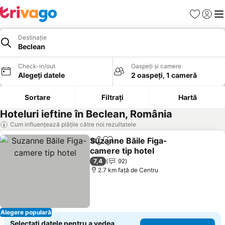
Favorite
Conect
Men
Destinație
Beclean
Check-in/out
Oaspeți și camere
Alegeți datele
2 oaspeți, 1 cameră
Sortare
Filtrați
Hartă
Hoteluri ieftine în Beclean, România
Cum influențează plățile către noi rezultatele
Suzanne Băile Figa-
Distribuiți
Adăugaţi la favorite
camere tip hotel
7,4
92
2.7 km faţă de Centru
Alegere populară
Selectați datele pentru a vedea