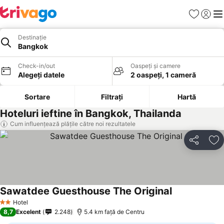
Favorite
Conect
Men
Destinație
Bangkok
Check-in/out
Oaspeți și camere
Alegeți datele
2 oaspeți, 1 cameră
Sortare
Filtrați
Hartă
Hoteluri ieftine în Bangkok, Thailanda
Cum influențează plățile către noi rezultatele
Distribuiți
Ad
Sawatdee Guesthouse The Original
Hotel
2 Stele
8,7
Excelent
2.248
5.4 km faţă de Centru