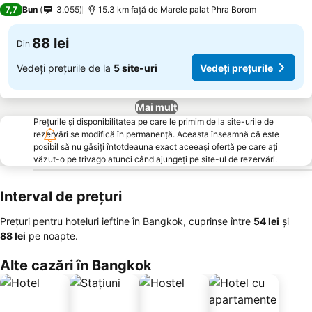
3 Stele
7,7
Bun
3.055
15.3 km faţă de Marele palat Phra Borom
88 lei
Din
Vedeți prețurile de la
5 site-uri
Vedeți prețurile
Mai mult
Prețurile și disponibilitatea pe care le primim de la site-urile de
rezervări se modifică în permanență. Aceasta înseamnă că este
posibil să nu găsiți întotdeauna exact aceeași ofertă pe care ați
văzut-o pe trivago atunci când ajungeți pe site-ul de rezervări.
Interval de prețuri
Prețuri pentru hoteluri ieftine în Bangkok, cuprinse între
‎54 lei
și
‎88 lei
pe noapte.
Alte cazări în Bangkok