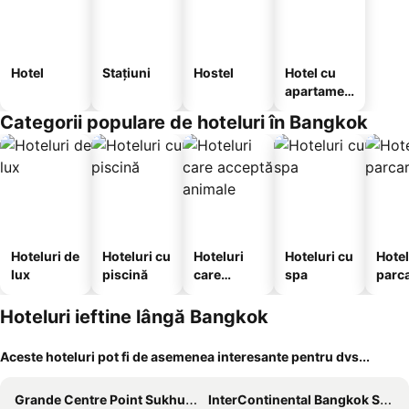
Hotel
Stațiuni
Hostel
Hotel cu
apartamen
te
Categorii populare de hoteluri în Bangkok
Hoteluri de
Hoteluri cu
Hoteluri
Hoteluri cu
Hotel
lux
piscină
care
spa
parc
acceptă
animale
Hoteluri ieftine lângă Bangkok
Aceste hoteluri pot fi de asemenea interesante pentru dvs...
Grande Centre Point Sukhumvit 55
InterContinental Bangkok Sukhumvit by IHG