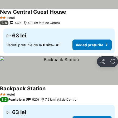
New Central Guest House
Hotel
2 Stele
6,8
469
4.3 km faţă de Centru
63 lei
Din
Vedeți prețurile de la
6 site-uri
Vedeți prețurile
Distribuiți
Ad
Backpack Station
Hotel
2 Stele
8,3
Foarte bun
920
7.9 km faţă de Centru
63 lei
Din