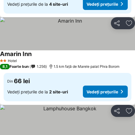
Vedeți prețurile de la
4 site-uri
Vedeți prețurile
Distribuiți
Ad
Amarin Inn
Hotel
2 Stele
8,1
Foarte bun
1.256
1.5 km faţă de Marele palat Phra Borom
66 lei
Din
Vedeți prețurile de la
2 site-uri
Vedeți prețurile
Distribuiți
Ad