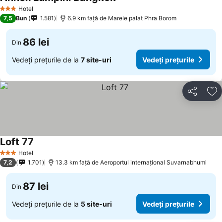
Hotel
3 Stele
7,5
Bun
1.581
6.9 km faţă de Marele palat Phra Borom
86 lei
Din
Vedeți prețurile de la
7 site-uri
Vedeți prețurile
Distribuiți
Ad
Loft 77
Hotel
3 Stele
7,2
1.701
13.3 km faţă de Aeroportul internațional Suvarnabhumi
87 lei
Din
Vedeți prețurile de la
5 site-uri
Vedeți prețurile