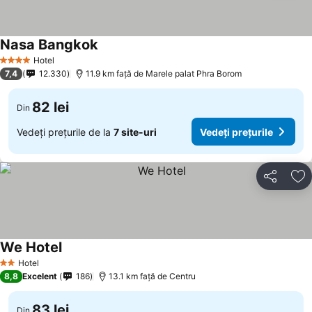
Nasa Bangkok
Hotel
4 Stele
7,4
12.330
11.9 km faţă de Marele palat Phra Borom
82 lei
Din
Vedeți prețurile de la
7 site-uri
Vedeți prețurile
Distribuiți
Ad
We Hotel
Hotel
2 Stele
8,8
Excelent
186
13.1 km faţă de Centru
83 lei
Din