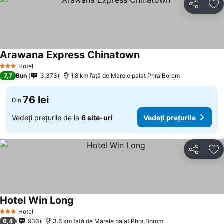
Distribuiți
Ad
Arawana Express Chinatown
Hotel
3 Stele
7,7
Bun
3.373
1.8 km faţă de Marele palat Phra Borom
76 lei
Din
Vedeți prețurile de la
6 site-uri
Vedeți prețurile
Distribuiți
Ad
Hotel Win Long
Hotel
3 Stele
6,4
930
3.6 km faţă de Marele palat Phra Borom