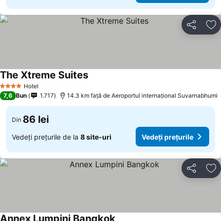
Distribuiți
Ad
The Xtreme Suites
Hotel
4 Stele
7,6
Bun
1.717
14.3 km faţă de Aeroportul internațional Suvarnabhumi
86 lei
Din
Vedeți prețurile de la
8 site-uri
Vedeți prețurile
Distribuiți
Ad
Annex Lumpini Bangkok