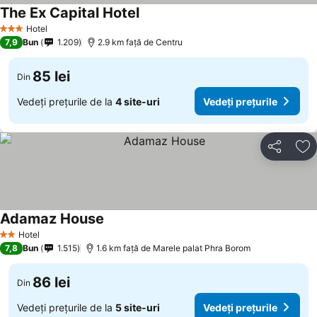
The Ex Capital Hotel
Hotel
3 Stele
7,9
Bun
1.209
2.9 km faţă de Centru
85 lei
Din
Vedeți prețurile de la
4 site-uri
Vedeți prețurile
Distribuiți
Ad
Adamaz House
Hotel
2 Stele
7,8
Bun
1.515
1.6 km faţă de Marele palat Phra Borom
86 lei
Din
Vedeți prețurile de la
5 site-uri
Vedeți prețurile