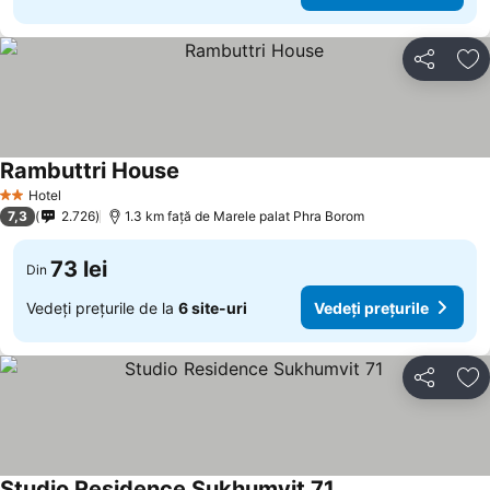
Distribuiți
Ad
Rambuttri House
Hotel
2 Stele
7,3
2.726
1.3 km faţă de Marele palat Phra Borom
73 lei
Din
Vedeți prețurile de la
6 site-uri
Vedeți prețurile
Distribuiți
Ad
Studio Residence Sukhumvit 71