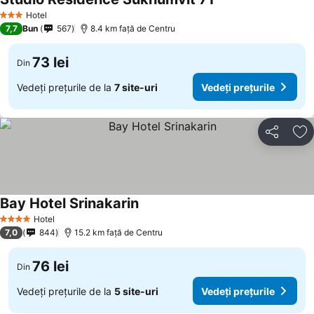
Hotel
3 Stele
7,7
Bun
567
8.4 km faţă de Centru
73 lei
Din
Vedeți prețurile de la
7 site-uri
Vedeți prețurile
Distribuiți
Ad
Bay Hotel Srinakarin
Hotel
4 Stele
7,0
844
15.2 km faţă de Centru
76 lei
Din
Vedeți prețurile de la
5 site-uri
Vedeți prețurile