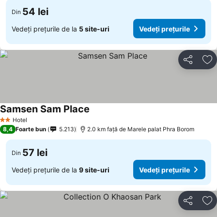
54 lei
Din
Vedeți prețurile de la
5 site-uri
Vedeți prețurile
Distribuiți
Ad
Samsen Sam Place
Hotel
2 Stele
8,4
Foarte bun
5.213
2.0 km faţă de Marele palat Phra Borom
57 lei
Din
Vedeți prețurile de la
9 site-uri
Vedeți prețurile
Distribuiți
Ad