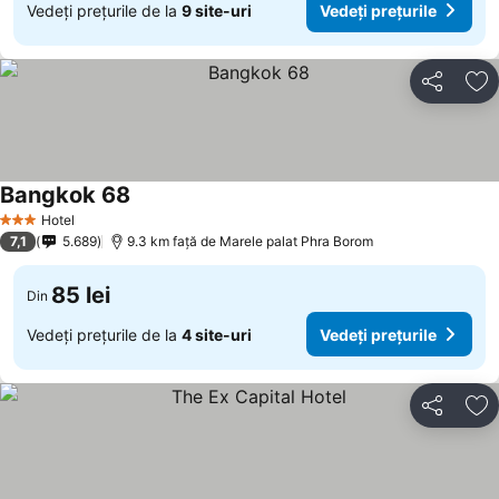
Vedeți prețurile de la
9 site-uri
Vedeți prețurile
Distribuiți
Ad
Bangkok 68
Hotel
3 Stele
7,1
5.689
9.3 km faţă de Marele palat Phra Borom
85 lei
Din
Vedeți prețurile de la
4 site-uri
Vedeți prețurile
Distribuiți
Ad