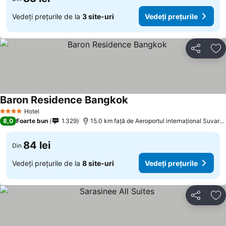
Vedeți prețurile de la
3 site-uri
Vedeți prețurile
Distribuiți
Ad
Baron Residence Bangkok
Hotel
4 Stele
8,0
Foarte bun
1.329
15.0 km faţă de Aeroportul internațional Suvarnabhumi
84 lei
Din
Vedeți prețurile de la
8 site-uri
Vedeți prețurile
Distribuiți
Ad