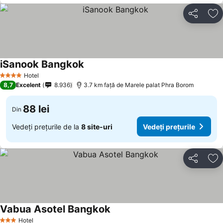
Distribuiți
Ad
iSanook Bangkok
Hotel
4 Stele
8,7
Excelent
8.936
3.7 km faţă de Marele palat Phra Borom
88 lei
Din
Vedeți prețurile de la
8 site-uri
Vedeți prețurile
Distribuiți
Ad
Vabua Asotel Bangkok
Hotel