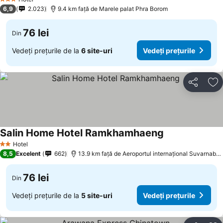
3 Stele
6,9
2.023
9.4 km faţă de Marele palat Phra Borom
76 lei
Din
Vedeți prețurile de la
6 site-uri
Vedeți prețurile
Distribuiți
Ad
Salin Home Hotel Ramkhamhaeng
Hotel
2 Stele
8,5
Excelent
662
13.9 km faţă de Aeroportul internațional Suvarnabhumi
76 lei
Din
Vedeți prețurile de la
5 site-uri
Vedeți prețurile