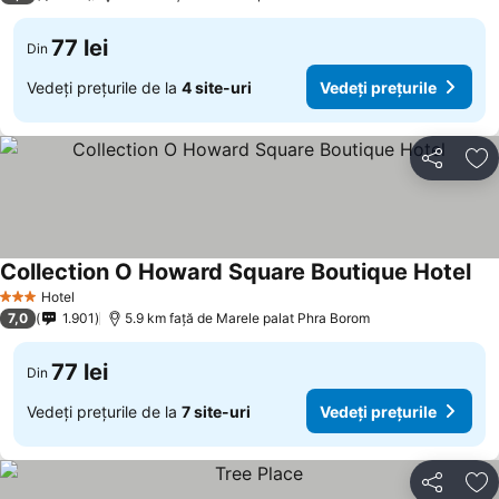
77 lei
Din
Vedeți prețurile de la
4 site-uri
Vedeți prețurile
Distribuiți
Ad
Collection O Howard Square Boutique Hotel
Hotel
3 Stele
7,0
1.901
5.9 km faţă de Marele palat Phra Borom
77 lei
Din
Vedeți prețurile de la
7 site-uri
Vedeți prețurile
Distribuiți
Ad