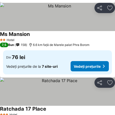
Distribuiți
Ad
Ms Mansion
Hotel
2 Stele
7,5
Bun
158
6.6 km faţă de Marele palat Phra Borom
76 lei
Din
Vedeți prețurile de la
7 site-uri
Vedeți prețurile
Distribuiți
Ad
Ratchada 17 Place
Hotel