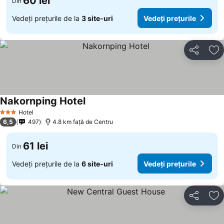
60 lei
Din
Vedeți prețurile de la
3 site-uri
Vedeți prețurile
Distribuiți
Ad
Nakornping Hotel
Hotel
3 Stele
6,5
497
4.8 km faţă de Centru
61 lei
Din
Vedeți prețurile de la
6 site-uri
Vedeți prețurile
Distribuiți
Ad