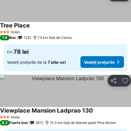
Tree Place
Hotel
3 Stele
7,8
Bun
122
7.5 km faţă de Centru
78 lei
Din
Vedeți prețurile de la
7 site-uri
Vedeți prețurile
Distribuiți
Ad
Viewplace Mansion Ladprao 130
Hotel
3 Stele
8,2
Foarte bun
957
15.3 km faţă de Marele palat Phra Borom