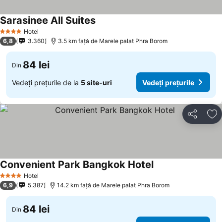
Sarasinee All Suites
Hotel
4 Stele
6,8
3.360
3.5 km faţă de Marele palat Phra Borom
84 lei
Din
Vedeți prețurile de la
5 site-uri
Vedeți prețurile
Distribuiți
Ad
Convenient Park Bangkok Hotel
Hotel
4 Stele
6,9
5.387
14.2 km faţă de Marele palat Phra Borom
84 lei
Din