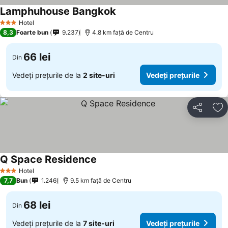
Lamphuhouse Bangkok
Hotel
3 Stele
8,3
Foarte bun
9.237
4.8 km faţă de Centru
66 lei
Din
Vedeți prețurile de la
2 site-uri
Vedeți prețurile
Distribuiți
Ad
Q Space Residence
Hotel
3 Stele
7,7
Bun
1.246
9.5 km faţă de Centru
68 lei
Din
Vedeți prețurile de la
7 site-uri
Vedeți prețurile