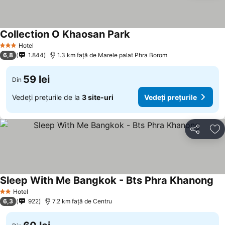
Collection O Khaosan Park
Hotel
3 Stele
6,8
1.844
1.3 km faţă de Marele palat Phra Borom
59 lei
Din
Vedeți prețurile de la
3 site-uri
Vedeți prețurile
Distribuiți
Ad
Sleep With Me Bangkok - Bts Phra Khanong
Hotel
2 Stele
6,3
922
7.2 km faţă de Centru