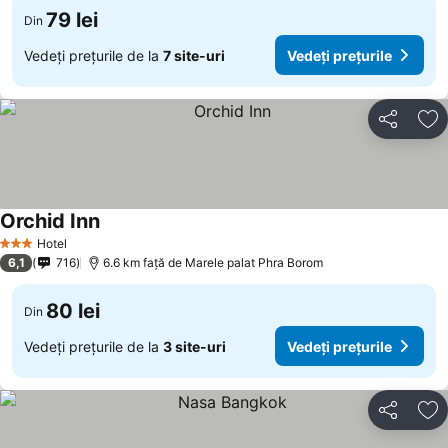
79 lei
Din
Vedeți prețurile de la
7 site-uri
Vedeți prețurile
Distribuiți
Ad
Orchid Inn
Hotel
3 Stele
6,1
716
6.6 km faţă de Marele palat Phra Borom
80 lei
Din
Vedeți prețurile de la
3 site-uri
Vedeți prețurile
Distribuiți
Ad