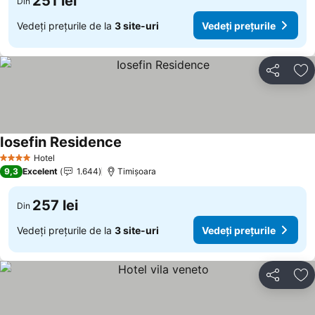
251 lei
Din
Vedeți prețurile de la
3 site-uri
Vedeți prețurile
Distribuiți
Ad
Iosefin Residence
Hotel
4 Stele
9,3
Excelent
1.644
Timișoara
257 lei
Din
Vedeți prețurile de la
3 site-uri
Vedeți prețurile
Distribuiți
Ad