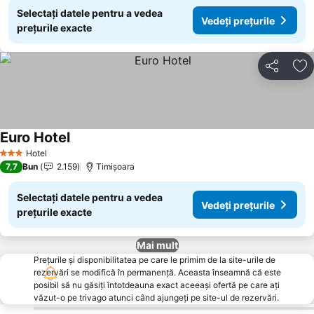
Selectați datele pentru a vedea
Vedeți prețurile
prețurile exacte
Distribuiți
Ad
Euro Hotel
Hotel
3 Stele
7,7
Bun
2.159
Timișoara
Selectați datele pentru a vedea
Vedeți prețurile
prețurile exacte
Mai mult
Prețurile și disponibilitatea pe care le primim de la site-urile de
rezervări se modifică în permanență. Aceasta înseamnă că este
posibil să nu găsiți întotdeauna exact aceeași ofertă pe care ați
văzut-o pe trivago atunci când ajungeți pe site-ul de rezervări.