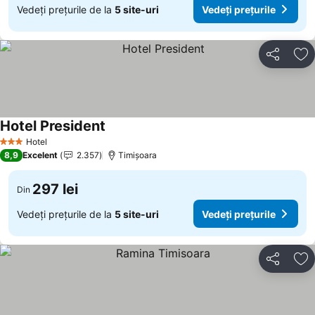
Vedeți prețurile de la
5 site-uri
Vedeți prețurile
Distribuiți
Ad
Hotel President
Hotel
3 Stele
8,9
Excelent
2.357
Timișoara
297 lei
Din
Vedeți prețurile de la
5 site-uri
Vedeți prețurile
Distribuiți
Ad