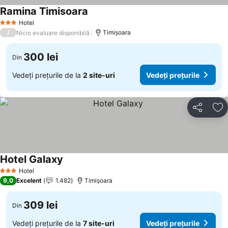
Ramina Timisoara
Hotel
3 Stele
/
Timișoara
Nicio evaluare disponibilă
300 lei
Din
Vedeți prețurile de la
2 site-uri
Vedeți prețurile
Distribuiți
Ad
Hotel Galaxy
Hotel
3 Stele
9,0
Excelent
1.482
Timișoara
309 lei
Din
Vedeți prețurile de la
7 site-uri
Vedeți prețurile