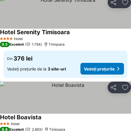
Distribuiți
Ad
Hotel Serenity Timisoara
Hotel
4 Stele
9,5
Excelent
1.794
Timișoara
376 lei
Din
Vedeți prețurile de la
3 site-uri
Vedeți prețurile
Distribuiți
Ad
Hotel Boavista
Hotel
3 Stele
8,6
Excelent
2.893
Timișoara