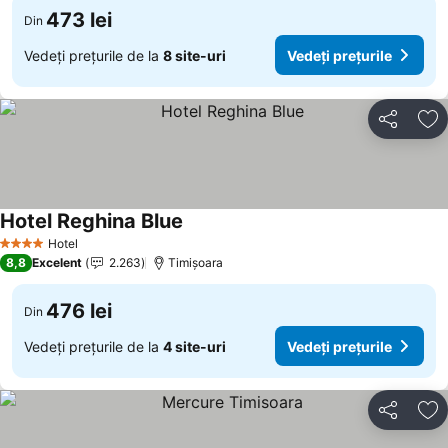
473 lei
Din
Vedeți prețurile de la
8 site-uri
Vedeți prețurile
Distribuiți
Ad
Hotel Reghina Blue
Hotel
4 Stele
8,8
Excelent
2.263
Timișoara
476 lei
Din
Vedeți prețurile de la
4 site-uri
Vedeți prețurile
Distribuiți
Ad