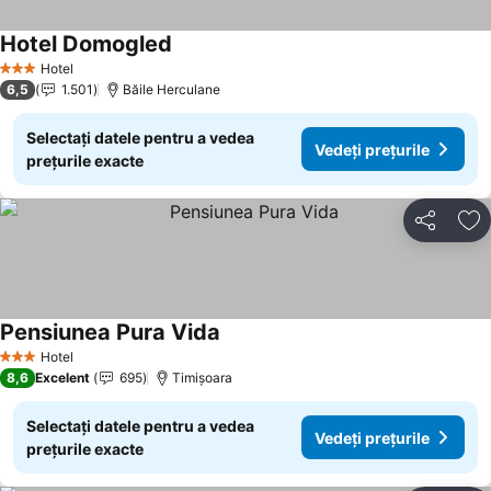
Hotel Domogled
Hotel
3 Stele
6,5
1.501
Băile Herculane
Selectați datele pentru a vedea
Vedeți prețurile
prețurile exacte
Distribuiți
Ad
Pensiunea Pura Vida
Hotel
3 Stele
8,6
Excelent
695
Timișoara
Selectați datele pentru a vedea
Vedeți prețurile
prețurile exacte