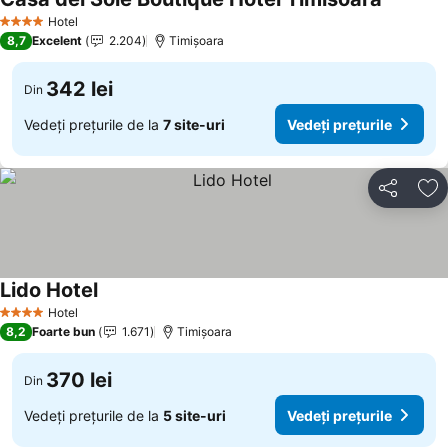
Hotel
4 Stele
8,7
Excelent
2.204
Timișoara
342 lei
Din
Vedeți prețurile de la
7 site-uri
Vedeți prețurile
Distribuiți
Ad
Lido Hotel
Hotel
4 Stele
8,2
Foarte bun
1.671
Timișoara
370 lei
Din
Vedeți prețurile de la
5 site-uri
Vedeți prețurile