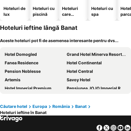
Hoteluri de
Hoteluri cu
Hoteluri
Hoteluri cu
Hotel
lux
piscină
care
spa
parc
acceptă
animale
Hoteluri ieftine lângă Banat
Aceste hoteluri pot fi de asemenea interesante pentru dvs...
Hotel Domogled
Grand Hotel Minerva Resort & SPA
Fanea Residence
Hotel Continental
Pension Noblesse
Hotel Central
Artemis
Savoy Hotel
Hotel Imperial Premium
Pensiunea JOJO Imperial Resort&Spa
Casa Papava
Pensiunea Paradis Baile Herculane
Hotel Excelsior
Hotel Golden Spirit
Căutare hotel
Europa
România
Banat
Hoteluri ieftine în Banat
ibis Timisoara City Center
Hotel Timisoara Sannicolau Mare
Casa del Sole Boutique Hotel Timisoara
Pension RouaDeMunte
Facebook
Twitter
Insta
Yo
Hotel Le Baron
Complex Turistic Central