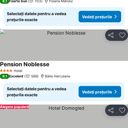
8,1
Foarte bun
103
Poiana Mărului
Selectați datele pentru a vedea
Vedeți prețurile
prețurile exacte
Distribuiți
Ad
Pension Noblesse
Hotel
4 Stele
9,1
Excelent
569
Băile Herculane
Selectați datele pentru a vedea
Vedeți prețurile
prețurile exacte
Alegere populară
Distribuiți
Ad