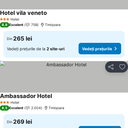
Hotel vila veneto
Hotel
3 Stele
8,8
Excelent
758
Timișoara
265 lei
Din
Vedeți prețurile de la
2 site-uri
Vedeți prețurile
Distribuiți
Ad
Ambassador Hotel
Hotel
3 Stele
8,5
Excelent
2.004
Timișoara
269 lei
Din