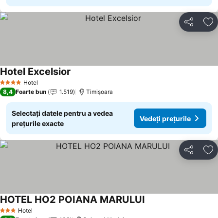
Distribuiți
Ad
Hotel Excelsior
Hotel
4 Stele
8,4
Foarte bun
1.519
Timișoara
Selectați datele pentru a vedea
Vedeți prețurile
prețurile exacte
Distribuiți
Ad
HOTEL HO2 POIANA MARULUI
Hotel
3 Stele