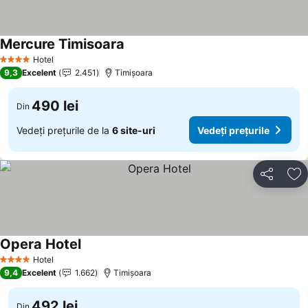
Mercure Timisoara
Hotel
4 Stele
9,3
Excelent
2.451
Timișoara
490 lei
Din
Vedeți prețurile de la
6 site-uri
Vedeți prețurile
Distribuiți
Ad
Opera Hotel
Hotel
4 Stele
9,4
Excelent
1.662
Timișoara
492 lei
Din