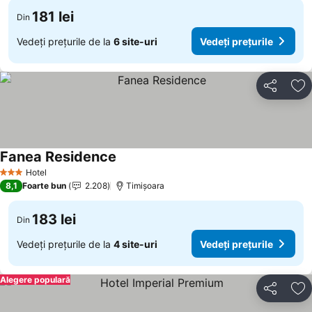
181 lei
Din
Vedeți prețurile de la
6 site-uri
Vedeți prețurile
Distribuiți
Ad
Fanea Residence
Hotel
3 Stele
8,1
Foarte bun
2.208
Timișoara
183 lei
Din
Vedeți prețurile de la
4 site-uri
Vedeți prețurile
Alegere populară
Distribuiți
Ad