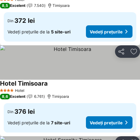
4 Stele
8,5
Excelent
7.540
Timișoara
372 lei
Din
Vedeți prețurile de la
5 site-uri
Vedeți prețurile
Distribuiți
Ad
Hotel Timisoara
Hotel
4 Stele
8,6
Excelent
6.761
Timișoara
376 lei
Din
Vedeți prețurile de la
7 site-uri
Vedeți prețurile