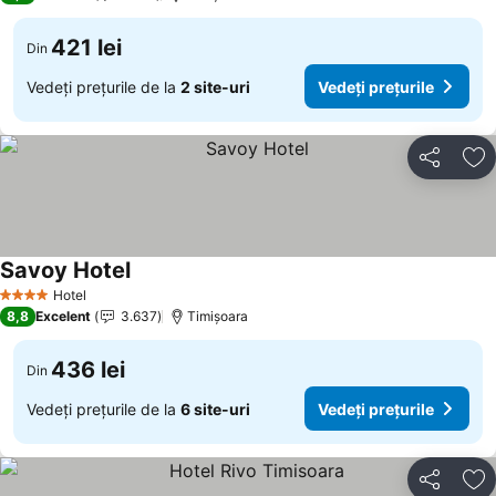
421 lei
Din
Vedeți prețurile de la
2 site-uri
Vedeți prețurile
Distribuiți
Ad
Savoy Hotel
Hotel
4 Stele
8,8
Excelent
3.637
Timișoara
436 lei
Din
Vedeți prețurile de la
6 site-uri
Vedeți prețurile
Distribuiți
Ad