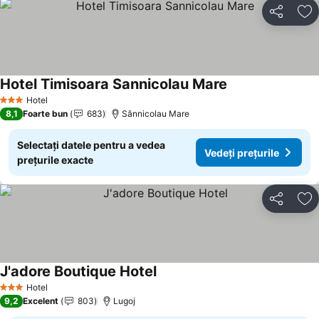
Distribuiți
Ad
Hotel Timisoara Sannicolau Mare
Hotel
3 Stele
8,1
Foarte bun
683
Sânnicolau Mare
Selectați datele pentru a vedea
Vedeți prețurile
prețurile exacte
Distribuiți
Ad
J'adore Boutique Hotel
Hotel
3 Stele
9,2
Excelent
803
Lugoj