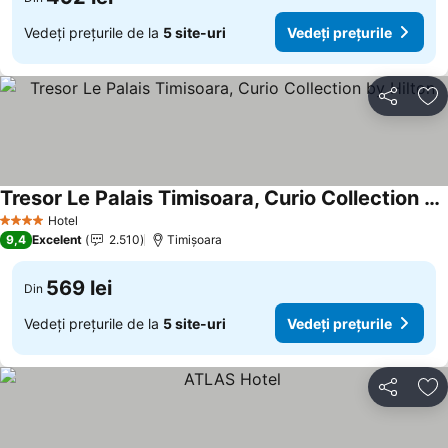
Vedeți prețurile de la
5 site-uri
Vedeți prețurile
Distribuiți
Ad
Tresor Le Palais Timisoara, Curio Collection by Hilton
Hotel
4 Stele
9,4
Excelent
2.510
Timișoara
569 lei
Din
Vedeți prețurile de la
5 site-uri
Vedeți prețurile
Distribuiți
Ad