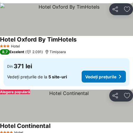
Distribuiți
Ad
Hotel Oxford By TimHotels
Hotel
3 Stele
8,7
Excelent
2.091
Timișoara
371 lei
Din
Vedeți prețurile de la
5 site-uri
Vedeți prețurile
Alegere populară
Distribuiți
Ad
Hotel Continental
Hotel