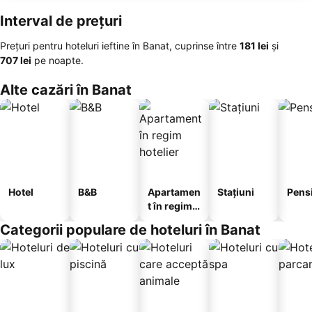
Interval de prețuri
Prețuri pentru hoteluri ieftine în Banat, cuprinse între
‎181 lei
și
‎707 lei
pe noapte.
Alte cazări în Banat
Hotel
B&B
Apartamen
Stațiuni
Pens
t în regim
hotelier
Categorii populare de hoteluri în Banat