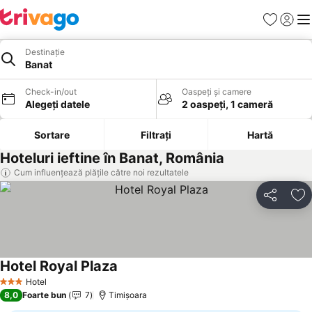
Favorite
Conect
Men
Destinație
Banat
Check-in/out
Oaspeți și camere
Alegeți datele
2 oaspeți, 1 cameră
Sortare
Filtrați
Hartă
Hoteluri ieftine în Banat, România
Cum influențează plățile către noi rezultatele
Distribuiți
Ad
Hotel Royal Plaza
Hotel
3 Stele
8,0
Foarte bun
7
Timișoara