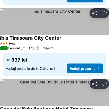
Distribuiți
Ad
ibis Timisoara City Center
Hotel
3 Stele
8,9
Excelent
5.171
Timișoara
337 lei
Din
Vedeți prețurile de la
7 site-uri
Vedeți prețurile
Distribuiți
Ad
Casa del Sole Boutique Hotel Timisoara