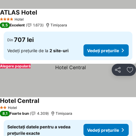
ATLAS Hotel
Hotel
4 Stele
9,5
Excelent
1.673
Timișoara
707 lei
Din
Vedeți prețurile de la
2 site-uri
Vedeți prețurile
Alegere populară
Distribuiți
Ad
Hotel Central
Hotel
2 Stele
8,1
Foarte bun
4.309
Timișoara
Selectați datele pentru a vedea
Vedeți prețurile
prețurile exacte