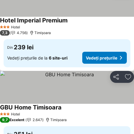
Hotel Imperial Premium
Hotel
3 Stele
7,3
4.756
Timișoara
239 lei
Din
Vedeți prețurile de la
6 site-uri
Vedeți prețurile
Distribuiți
Ad
GBU Home Timisoara
Hotel
3 Stele
9,7
Excelent
2.647
Timișoara