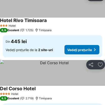
Hotel Rivo Timisoara
Hotel
3 Stele
8,9
Excelent
1.725
Timișoara
445 lei
Din
Vedeți prețurile de la
2 site-uri
Vedeți prețurile
Distribuiți
Ad
Del Corso Hotel
Hotel
4 Stele
9,5
Excelent
2.719
Timișoara