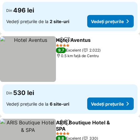
496 lei
Din
Vedeți prețurile de la
2 site-uri
Vedeți prețurile
Hotel Aventus
Distribuiți
Adăugaţi la favorite
4 Stele
9,7
Excelent
2.022
0.5 km faţă de Centru
530 lei
Din
Vedeți prețurile de la
6 site-uri
Vedeți prețurile
ARIS Boutique Hotel &
Distribuiți
Adăugaţi la favorite
SPA
4 Stele
9,8
Excelent
330