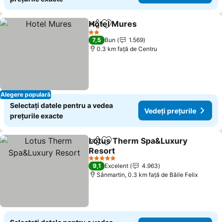
Hotel Mures
Distribuiți
Adăugaţi la favorite
2 Stele
7,5
Bun
1.569
0.3 km faţă de Centru
Alegere populară
Selectați datele pentru a vedea
Vedeți prețurile
prețurile exacte
Lotus Therm Spa&Luxury
Distribuiți
Adăugaţi la favorite
Resort
5 Stele
9,1
Excelent
4.963
Sânmartin, 0.3 km faţă de Băile Felix