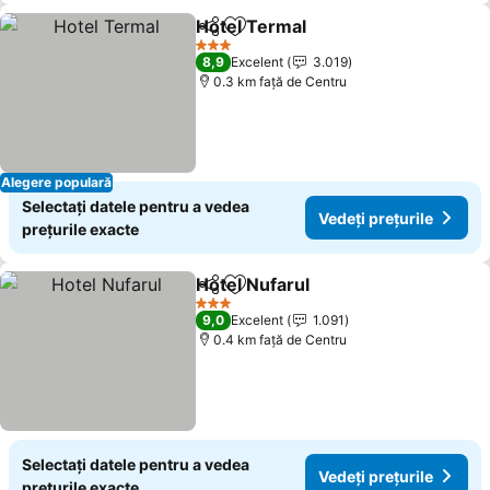
Hotel Termal
Distribuiți
Adăugaţi la favorite
3 Stele
8,9
Excelent
3.019
0.3 km faţă de Centru
Alegere populară
Selectați datele pentru a vedea
Vedeți prețurile
prețurile exacte
Hotel Nufarul
Distribuiți
Adăugaţi la favorite
3 Stele
9,0
Excelent
1.091
0.4 km faţă de Centru
Selectați datele pentru a vedea
Vedeți prețurile
prețurile exacte