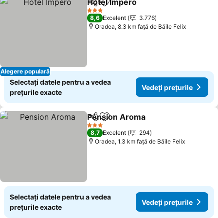
Hotel Impero
Distribuiți
Adăugaţi la favorite
3 Stele
8,6
Excelent
3.776
Oradea, 8.3 km faţă de Băile Felix
Alegere populară
Selectați datele pentru a vedea
Vedeți prețurile
prețurile exacte
Pension Aroma
Distribuiți
Adăugaţi la favorite
3 Stele
8,7
Excelent
294
Oradea, 1.3 km faţă de Băile Felix
Selectați datele pentru a vedea
Vedeți prețurile
prețurile exacte