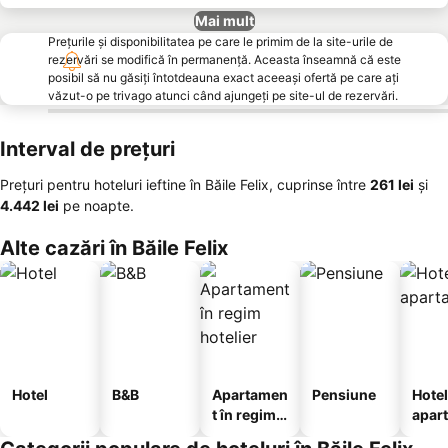
Mai mult
Prețurile și disponibilitatea pe care le primim de la site-urile de
rezervări se modifică în permanență. Aceasta înseamnă că este
posibil să nu găsiți întotdeauna exact aceeași ofertă pe care ați
văzut-o pe trivago atunci când ajungeți pe site-ul de rezervări.
Interval de prețuri
Prețuri pentru hoteluri ieftine în Băile Felix, cuprinse între
‎261 lei
și
‎4.442 lei
pe noapte.
Alte cazări în Băile Felix
Hotel
B&B
Apartamen
Pensiune
Hotel
t în regim
apar
hotelier
te