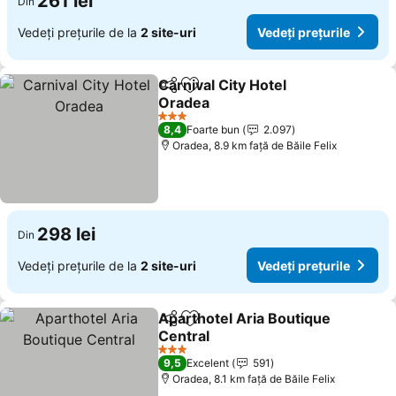
261 lei
Din
Vedeți prețurile de la
2 site-uri
Vedeți prețurile
Carnival City Hotel
Distribuiți
Adăugaţi la favorite
Oradea
3 Stele
8,4
Foarte bun
2.097
Oradea, 8.9 km faţă de Băile Felix
298 lei
Din
Vedeți prețurile de la
2 site-uri
Vedeți prețurile
Aparthotel Aria Boutique
Distribuiți
Adăugaţi la favorite
Central
3 Stele
9,5
Excelent
591
Oradea, 8.1 km faţă de Băile Felix