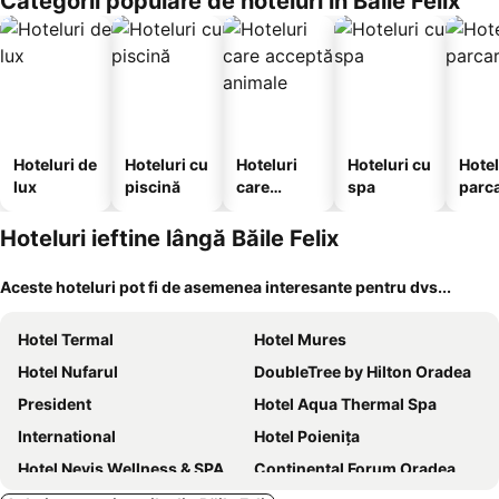
Categorii populare de hoteluri în Băile Felix
Hoteluri de
Hoteluri cu
Hoteluri
Hoteluri cu
Hotel
lux
piscină
care
spa
parc
acceptă
animale
Hoteluri ieftine lângă Băile Felix
Aceste hoteluri pot fi de asemenea interesante pentru dvs...
Hotel Termal
Hotel Mures
Hotel Nufarul
DoubleTree by Hilton Oradea
President
Hotel Aqua Thermal Spa
International
Hotel Poienița
Hotel Nevis Wellness & SPA
Continental Forum Oradea