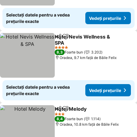
Selectați datele pentru a vedea
Vedeți prețurile
prețurile exacte
Hotel Nevis Wellness &
Distribuiți
Adăugaţi la favorite
SPA
4 Stele
8,3
Foarte bun
3.202
Oradea, 9.7 km faţă de Băile Felix
Selectați datele pentru a vedea
Vedeți prețurile
prețurile exacte
Hotel Melody
Distribuiți
Adăugaţi la favorite
3 Stele
8,4
Foarte bun
1.114
Oradea, 10.8 km faţă de Băile Felix