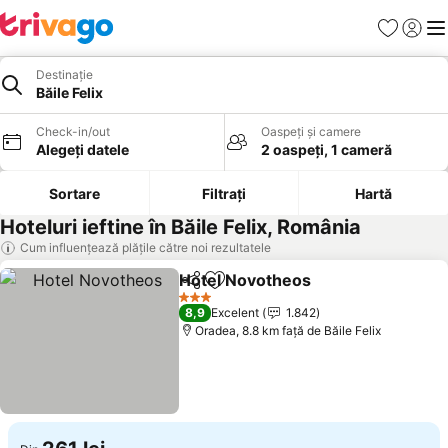
Favorite
Conect
Men
Destinație
Băile Felix
Check-in/out
Oaspeți și camere
Alegeți datele
2 oaspeți, 1 cameră
Sortare
Filtrați
Hartă
Hoteluri ieftine în Băile Felix, România
Cum influențează plățile către noi rezultatele
Hotel Novotheos
Distribuiți
Adăugaţi la favorite
3 Stele
8,9
Excelent
1.842
Oradea, 8.8 km faţă de Băile Felix