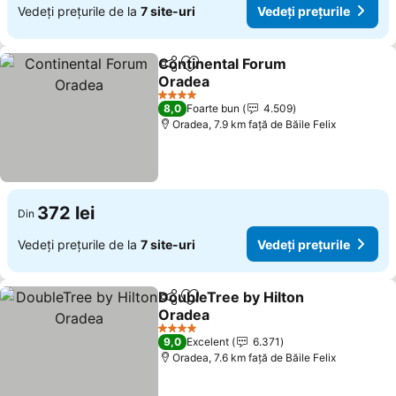
Vedeți prețurile de la
7 site-uri
Vedeți prețurile
Continental Forum
Distribuiți
Adăugaţi la favorite
Oradea
4 Stele
8,0
Foarte bun
4.509
Oradea, 7.9 km faţă de Băile Felix
372 lei
Din
Vedeți prețurile de la
7 site-uri
Vedeți prețurile
DoubleTree by Hilton
Distribuiți
Adăugaţi la favorite
Oradea
4 Stele
9,0
Excelent
6.371
Oradea, 7.6 km faţă de Băile Felix