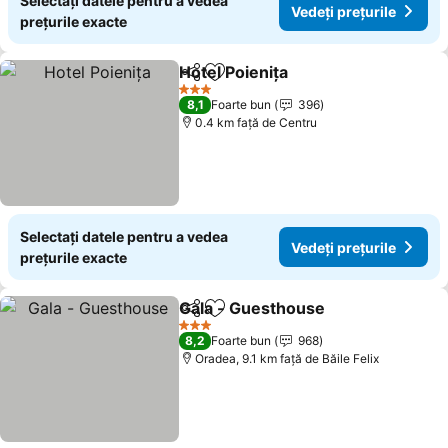
Selectați datele pentru a vedea
Vedeți prețurile
prețurile exacte
Hotel Poienița
Distribuiți
Adăugaţi la favorite
3 Stele
8,1
Foarte bun
396
0.4 km faţă de Centru
Selectați datele pentru a vedea
Vedeți prețurile
prețurile exacte
Gala - Guesthouse
Distribuiți
Adăugaţi la favorite
3 Stele
8,2
Foarte bun
968
Oradea, 9.1 km faţă de Băile Felix