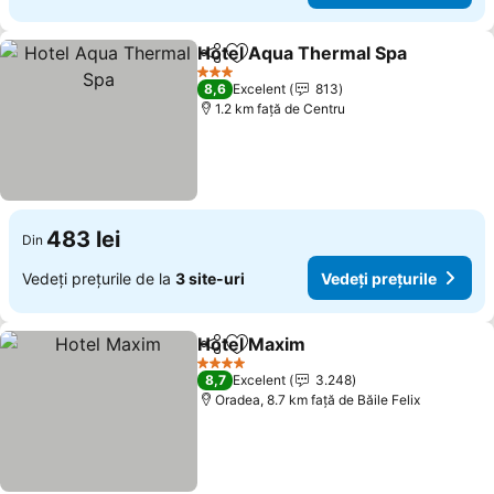
Hotel Aqua Thermal Spa
Distribuiți
Adăugaţi la favorite
3 Stele
8,6
Excelent
813
1.2 km faţă de Centru
483 lei
Din
Vedeți prețurile de la
3 site-uri
Vedeți prețurile
Hotel Maxim
Distribuiți
Adăugaţi la favorite
4 Stele
8,7
Excelent
3.248
Oradea, 8.7 km faţă de Băile Felix