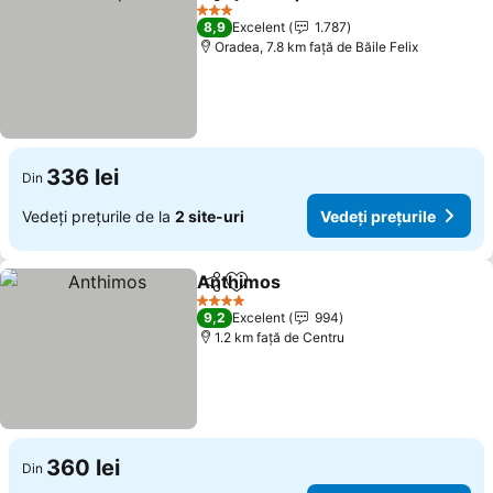
Distribuiți
Adăugaţi la favorite
3 Stele
8,9
Excelent
1.787
Oradea, 7.8 km faţă de Băile Felix
336 lei
Din
Vedeți prețurile de la
2 site-uri
Vedeți prețurile
Anthimos
Distribuiți
Adăugaţi la favorite
4 Stele
9,2
Excelent
994
1.2 km faţă de Centru
360 lei
Din