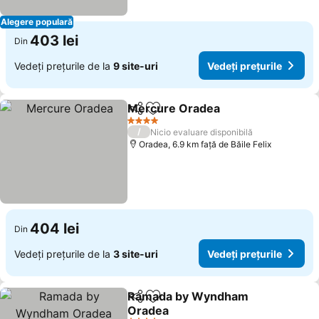
Alegere populară
403 lei
Din
Vedeți prețurile de la
9 site-uri
Vedeți prețurile
Mercure Oradea
Distribuiți
Adăugaţi la favorite
4 Stele
/
Nicio evaluare disponibilă
Oradea, 6.9 km faţă de Băile Felix
404 lei
Din
Vedeți prețurile de la
3 site-uri
Vedeți prețurile
Ramada by Wyndham
Distribuiți
Adăugaţi la favorite
Oradea