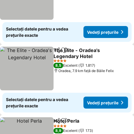
Selectați datele pentru a vedea
Vedeți prețurile
prețurile exacte
The Elite - Oradea's
Distribuiți
Adăugaţi la favorite
Legendary Hotel
4 Stele
8,5
Excelent
1.817
Oradea, 7.9 km faţă de Băile Felix
Selectați datele pentru a vedea
Vedeți prețurile
prețurile exacte
Hotel Perla
Distribuiți
Adăugaţi la favorite
4 Stele
8,9
Excelent
173