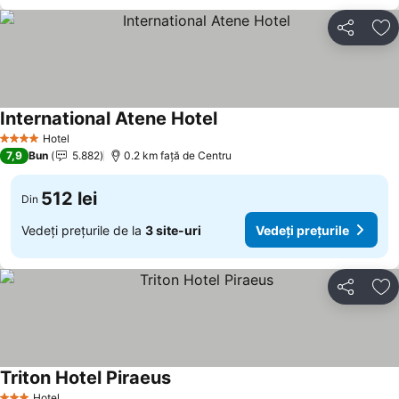
Distribuiți
Ad
International Atene Hotel
Hotel
4 Stele
7,9
Bun
5.882
0.2 km faţă de Centru
512 lei
Din
Vedeți prețurile de la
3 site-uri
Vedeți prețurile
Distribuiți
Ad
Triton Hotel Piraeus
Hotel