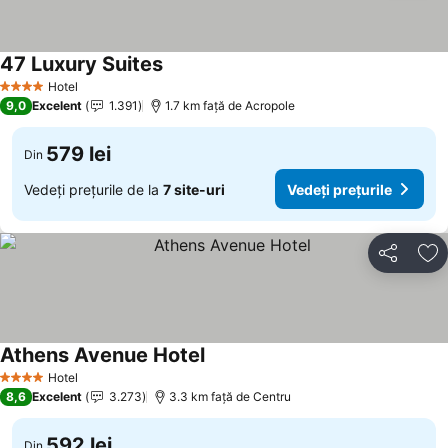
47 Luxury Suites
Hotel
4 Stele
9,0
Excelent
1.391
1.7 km faţă de Acropole
579 lei
Din
Vedeți prețurile de la
7 site-uri
Vedeți prețurile
Distribuiți
Ad
Athens Avenue Hotel
Hotel
4 Stele
8,6
Excelent
3.273
3.3 km faţă de Centru
592 lei
Din