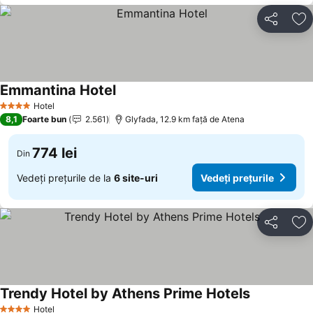
Distribuiți
Ad
Emmantina Hotel
Hotel
4 Stele
8,1
Foarte bun
2.561
Glyfada, 12.9 km faţă de Atena
774 lei
Din
Vedeți prețurile de la
6 site-uri
Vedeți prețurile
Distribuiți
Ad
Trendy Hotel by Athens Prime Hotels
Hotel