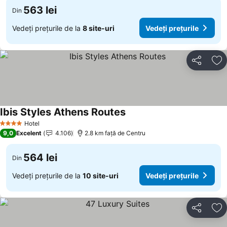
563 lei
Din
Vedeți prețurile de la
8 site-uri
Vedeți prețurile
Distribuiți
Ad
Ibis Styles Athens Routes
Hotel
4 Stele
9,0
Excelent
4.106
2.8 km faţă de Centru
564 lei
Din
Vedeți prețurile de la
10 site-uri
Vedeți prețurile
Distribuiți
Ad