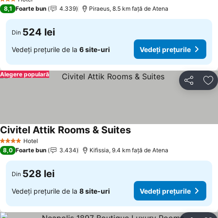
3 Stele
8,1
Foarte bun
4.339
Piraeus, 8.5 km faţă de Atena
524 lei
Din
Vedeți prețurile de la
6 site-uri
Vedeți prețurile
Alegere populară
Distribuiți
Ad
Civitel Attik Rooms & Suites
Hotel
4 Stele
8,0
Foarte bun
3.434
Kifissia, 9.4 km faţă de Atena
528 lei
Din
Vedeți prețurile de la
8 site-uri
Vedeți prețurile