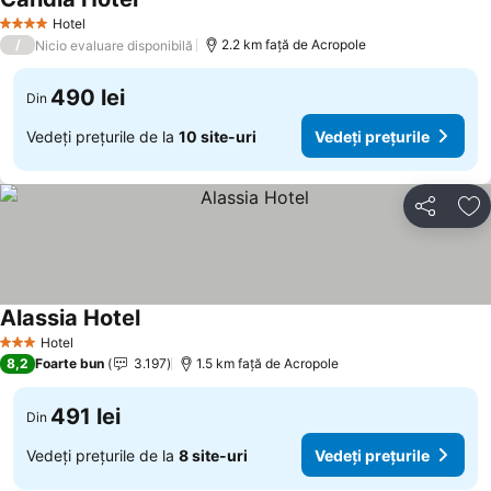
Hotel
4 Stele
/
2.2 km faţă de Acropole
Nicio evaluare disponibilă
490 lei
Din
Vedeți prețurile de la
10 site-uri
Vedeți prețurile
Distribuiți
Ad
Alassia Hotel
Hotel
3 Stele
8,2
Foarte bun
3.197
1.5 km faţă de Acropole
491 lei
Din
Vedeți prețurile de la
8 site-uri
Vedeți prețurile