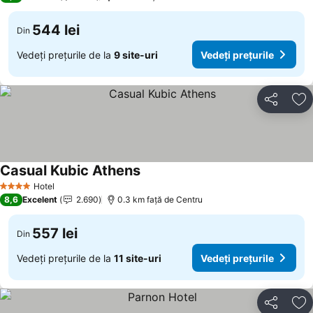
544 lei
Din
Vedeți prețurile de la
9 site-uri
Vedeți prețurile
Distribuiți
Ad
Casual Kubic Athens
Hotel
4 Stele
8,6
Excelent
2.690
0.3 km faţă de Centru
557 lei
Din
Vedeți prețurile de la
11 site-uri
Vedeți prețurile
Distribuiți
Ad