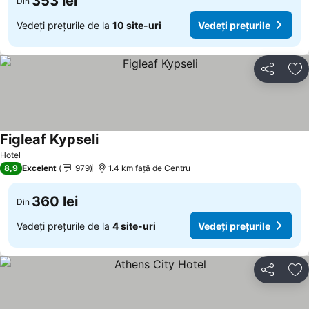
353 lei
Din
Vedeți prețurile de la
10 site-uri
Vedeți prețurile
Distribuiți
Ad
Figleaf Kypseli
Hotel
8,9
Excelent
979
1.4 km faţă de Centru
360 lei
Din
Vedeți prețurile de la
4 site-uri
Vedeți prețurile
Distribuiți
Ad