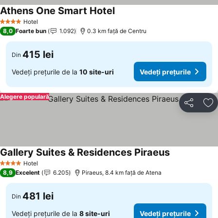
Athens One Smart Hotel
Hotel
4 Stele
8,0
Foarte bun
1.092
0.3 km faţă de Centru
415 lei
Din
Vedeți prețurile de la
10 site-uri
Vedeți prețurile
Alegere populară
Distribuiți
Ad
Gallery Suites & Residences Piraeus
Hotel
4 Stele
8,9
Excelent
6.205
Piraeus, 8.4 km faţă de Atena
481 lei
Din
Vedeți prețurile de la
8 site-uri
Vedeți prețurile