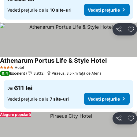
Vedeți prețurile de la
10 site-uri
Vedeți prețurile
Distribuiți
Ad
Athenarum Portus Life & Style Hotel
Hotel
4 Stele
9,4
Excelent
3.932
Piraeus, 8.5 km faţă de Atena
611 lei
Din
Vedeți prețurile de la
7 site-uri
Vedeți prețurile
Alegere populară
Distribuiți
Ad