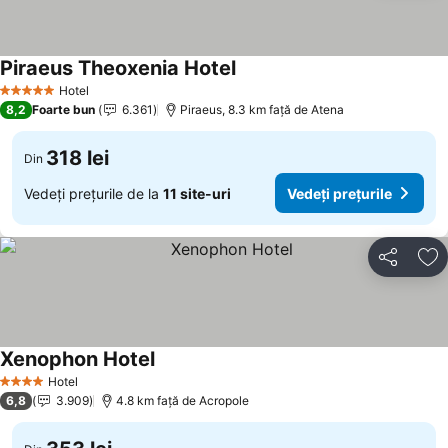
Piraeus Theoxenia Hotel
Hotel
5 Stele
8,2
Foarte bun
6.361
Piraeus, 8.3 km faţă de Atena
318 lei
Din
Vedeți prețurile de la
11 site-uri
Vedeți prețurile
Distribuiți
Ad
Xenophon Hotel
Hotel
4 Stele
6,8
3.909
4.8 km faţă de Acropole