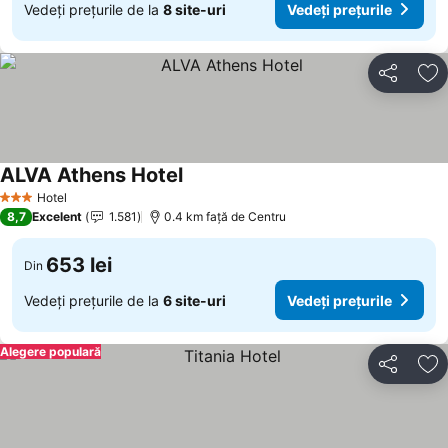
Vedeți prețurile de la
8 site-uri
Vedeți prețurile
Distribuiți
Ad
ALVA Athens Hotel
Hotel
3 Stele
8,7
Excelent
1.581
0.4 km faţă de Centru
653 lei
Din
Vedeți prețurile de la
6 site-uri
Vedeți prețurile
Alegere populară
Distribuiți
Ad