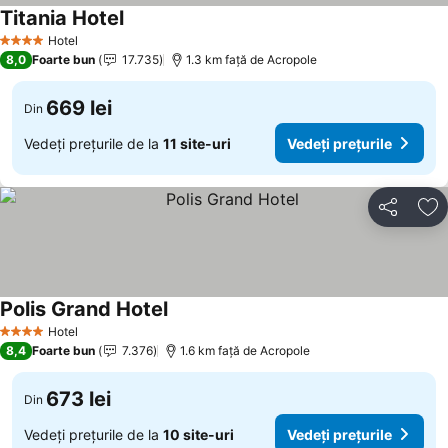
Titania Hotel
Hotel
4 Stele
8,0
Foarte bun
17.735
1.3 km faţă de Acropole
669 lei
Din
Vedeți prețurile de la
11 site-uri
Vedeți prețurile
Distribuiți
Ad
Polis Grand Hotel
Hotel
4 Stele
8,4
Foarte bun
7.376
1.6 km faţă de Acropole
673 lei
Din
Vedeți prețurile de la
10 site-uri
Vedeți prețurile