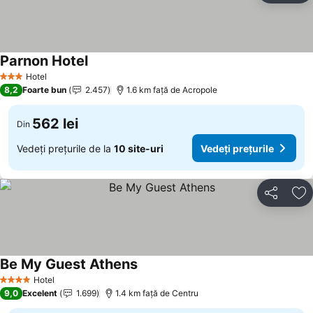
Parnon Hotel
Hotel
3 Stele
8,2
Foarte bun
2.457
1.6 km faţă de Acropole
562 lei
Din
Vedeți prețurile de la
10 site-uri
Vedeți prețurile
Distribuiți
Ad
Be My Guest Athens
Hotel
4 Stele
9,0
Excelent
1.699
1.4 km faţă de Centru