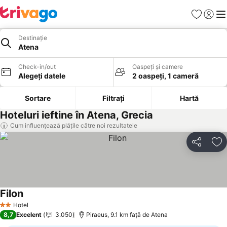
Favorite
Conect
Men
Destinație
Atena
Check-in/out
Oaspeți și camere
Alegeți datele
2 oaspeți, 1 cameră
Sortare
Filtrați
Hartă
Hoteluri ieftine în Atena, Grecia
Cum influențează plățile către noi rezultatele
Distribuiți
Ad
Filon
Hotel
2 Stele
8,7
Excelent
3.050
Piraeus, 9.1 km faţă de Atena