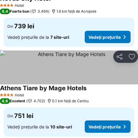
Hotel
4 Stele
8,4
Foarte bun
3.464
1.6 km faţă de Acropole
739 lei
Din
Vedeți prețurile de la
7 site-uri
Vedeți prețurile
Distribuiți
Ad
Athens Tiare by Mage Hotels
Hotel
4 Stele
8,6
Excelent
4.702
0.1 km faţă de Centru
751 lei
Din
Vedeți prețurile de la
10 site-uri
Vedeți prețurile