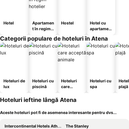
Hotel
Apartamen
Hostel
Hotel cu
t în regim
apartamen
hotelier
te
Categorii populare de hoteluri în Atena
Hoteluri de
Hoteluri cu
Hoteluri
Hoteluri cu
Hotel
lux
piscină
care
spa
plajă
acceptă
animale
Hoteluri ieftine lângă Atena
Aceste hoteluri pot fi de asemenea interesante pentru dvs...
Intercontinental Hotels Athenaeum Athens By Ihg
The Stanley