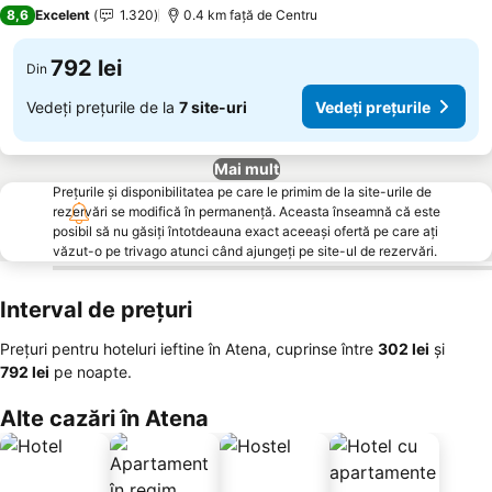
4 Stele
8,6
Excelent
1.320
0.4 km faţă de Centru
792 lei
Din
Vedeți prețurile de la
7 site-uri
Vedeți prețurile
Mai mult
Prețurile și disponibilitatea pe care le primim de la site-urile de
rezervări se modifică în permanență. Aceasta înseamnă că este
posibil să nu găsiți întotdeauna exact aceeași ofertă pe care ați
văzut-o pe trivago atunci când ajungeți pe site-ul de rezervări.
Interval de prețuri
Prețuri pentru hoteluri ieftine în Atena, cuprinse între
‎302 lei
și
‎792 lei
pe noapte.
Alte cazări în Atena