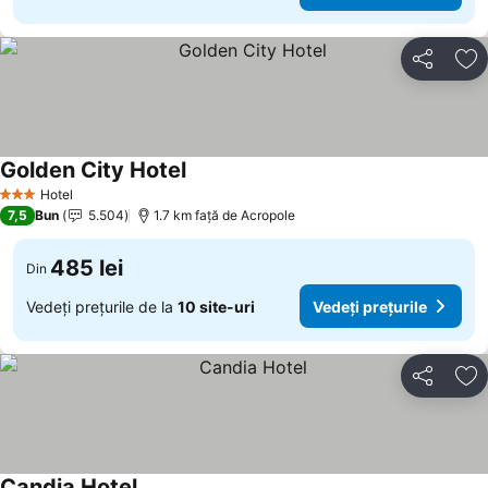
Distribuiți
Ad
Golden City Hotel
Hotel
3 Stele
7,5
Bun
5.504
1.7 km faţă de Acropole
485 lei
Din
Vedeți prețurile de la
10 site-uri
Vedeți prețurile
Distribuiți
Ad
Candia Hotel