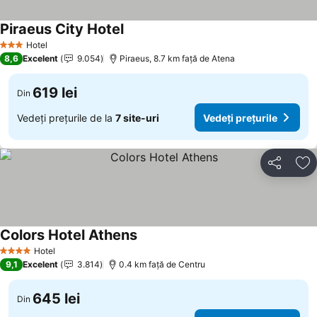
Piraeus City Hotel
Hotel
3 Stele
8,6
Excelent
9.054
Piraeus, 8.7 km faţă de Atena
619 lei
Din
Vedeți prețurile de la
7 site-uri
Vedeți prețurile
Distribuiți
Ad
Colors Hotel Athens
Hotel
4 Stele
9,1
Excelent
3.814
0.4 km faţă de Centru
645 lei
Din