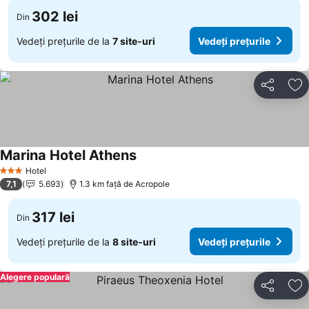
302 lei
Din
Vedeți prețurile de la
7 site-uri
Vedeți prețurile
Distribuiți
Ad
Marina Hotel Athens
Hotel
3 Stele
7,1
5.693
1.3 km faţă de Acropole
317 lei
Din
Vedeți prețurile de la
8 site-uri
Vedeți prețurile
Alegere populară
Distribuiți
Ad