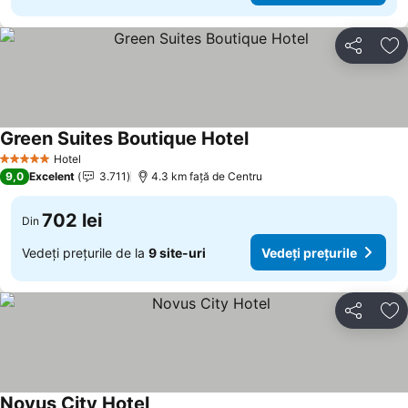
Distribuiți
Ad
Green Suites Boutique Hotel
Hotel
5 Stele
9,0
Excelent
3.711
4.3 km faţă de Centru
702 lei
Din
Vedeți prețurile de la
9 site-uri
Vedeți prețurile
Distribuiți
Ad
Novus City Hotel