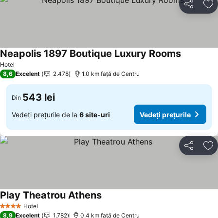
Distribuiți
Ad
Neapolis 1897 Boutique Luxury Rooms
Hotel
8,6
Excelent
2.478
1.0 km faţă de Centru
543 lei
Din
Vedeți prețurile de la
6 site-uri
Vedeți prețurile
Distribuiți
Ad
Play Theatrou Athens
Hotel
4 Stele
8,9
Excelent
1.782
0.4 km faţă de Centru