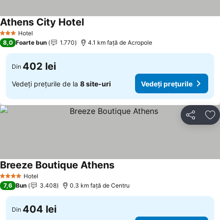
Athens City Hotel
Hotel
3 Stele
8,0
Foarte bun
1.770
4.1 km faţă de Acropole
402 lei
Din
Vedeți prețurile de la
8 site-uri
Vedeți prețurile
Distribuiți
Ad
Breeze Boutique Athens
Hotel
4 Stele
7,6
Bun
3.408
0.3 km faţă de Centru
404 lei
Din