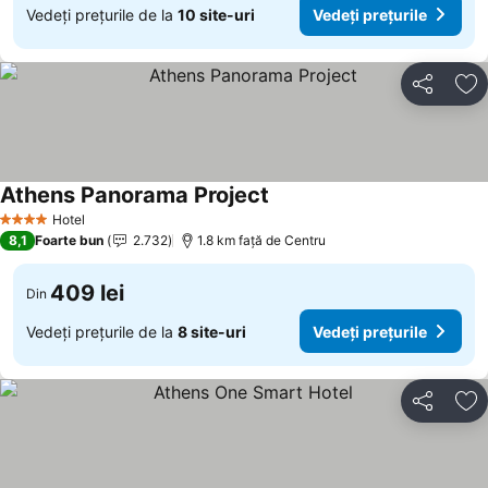
Vedeți prețurile de la
10 site-uri
Vedeți prețurile
Distribuiți
Ad
Athens Panorama Project
Hotel
4 Stele
8,1
Foarte bun
2.732
1.8 km faţă de Centru
409 lei
Din
Vedeți prețurile de la
8 site-uri
Vedeți prețurile
Distribuiți
Ad