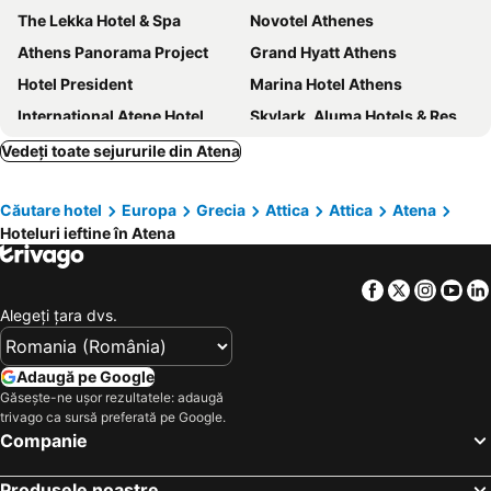
The Lekka Hotel & Spa
Novotel Athenes
Athens Panorama Project
Grand Hyatt Athens
Hotel President
Marina Hotel Athens
International Atene Hotel
Skylark, Aluma Hotels & Resorts
Breeze Boutique Athens
Astor Hotel
Vedeți toate sejururile din Atena
Melia Athens
Sparta Team Hotel
Căutare hotel
Europa
Grecia
Attica
Attica
Atena
Herodion Hotel
Acropolis View Hotel
Hoteluri ieftine în Atena
Athens One Smart Hotel
Parnon Hotel
Attalos Hotel
Zeus Wyndham Grand Athens
Facebook
Twitter
Insta
Yo
Xenophon Hotel
Luwian Athens Boutique Hotel
Alegeţi ţara dvs.
Crowne Plaza Athens - City Centre By Ihg
Casual Kubic Athens
Boss Boutique Athens
Poseidon Athens Hotel
Adaugă pe Google
Găsește-ne ușor rezultatele: adaugă
Piraeus Port Hotel
Athens Way Pop Art Hotel
trivago ca sursă preferată pe Google.
The Athens Gate Hotel
Athens Utopia Ermou
Companie
Titania Hotel
The Athenian Callirhoe
Produsele noastre