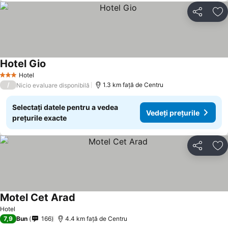
Distribuiți
Ad
Hotel Gio
Vedeți prețurile
Hotel
3 Stele
/
1.3 km faţă de Centru
Nicio evaluare disponibilă
Selectați datele pentru a vedea
Vedeți prețurile
prețurile exacte
Distribuiți
Ad
Motel Cet Arad
Vedeți prețurile
Hotel
7,9
Bun
166
4.4 km faţă de Centru