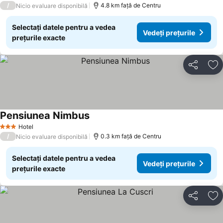
/
4.8 km faţă de Centru
Nicio evaluare disponibilă
Selectați datele pentru a vedea
Vedeți prețurile
prețurile exacte
Distribuiți
Ad
Pensiunea Nimbus
Vedeți prețurile
Hotel
3 Stele
/
0.3 km faţă de Centru
Nicio evaluare disponibilă
Selectați datele pentru a vedea
Vedeți prețurile
prețurile exacte
Distribuiți
Ad