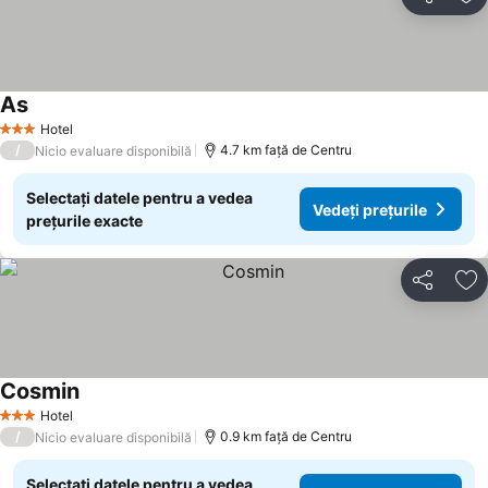
Distribuiți
Ad
As
Vedeți prețurile
Hotel
3 Stele
/
4.7 km faţă de Centru
Nicio evaluare disponibilă
Selectați datele pentru a vedea
Vedeți prețurile
prețurile exacte
Distribuiți
Ad
Cosmin
Vedeți prețurile
Hotel
3 Stele
/
0.9 km faţă de Centru
Nicio evaluare disponibilă
Selectați datele pentru a vedea