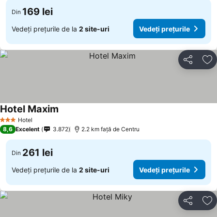
169 lei
Din
Vedeți prețurile de la
2 site-uri
Vedeți prețurile
Distribuiți
Ad
Hotel Maxim
Vedeți prețurile
Hotel
3 Stele
8,6
Excelent
3.872
2.2 km faţă de Centru
261 lei
Din
Vedeți prețurile de la
2 site-uri
Vedeți prețurile
Distribuiți
Ad