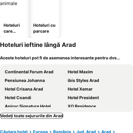
Hoteluri
Hoteluri cu
care
parcare
acceptă
animale
Hoteluri ieftine lângă Arad
Aceste hoteluri pot fi de asemenea interesante pentru dvs...
Continental Forum Arad
Hotel Maxim
Pensiunea Johanna
ibis Styles Arad
Hotel Crisana Arad
Hotel Xemar
Hotel Coandi
Hotel President
Aniroc Signature Hotel
XO Residence
Vila Queen
Hotel Leon & Spa
Vedeți toate sejururile din Arad
Hotel Miky
Pensiunea Mario
Căutare hotel
Europa
România
Jud. Arad
Arad
Best Western Central Hotel
Hotel Riga