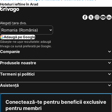
Hoteluri ieftine în Arad
Pensiunea Christiana
Hotel Taverna Pecicana
Hotel Hanul de la Rascruce
Hotel Ana
Facebook
Twitter
Insta
Yo
SEP Hotel
Hotel Gio
Alegeţi ţara dvs.
Hotel Iris
Hotel Mantra
Pensiunea Nimbus
Parc
Adaugă pe Google
Găsește-ne ușor rezultatele: adaugă
Phoenix
Lotus
trivago ca sursă preferată pe Google.
Ardealul
Hotel Class
Companie
As
Cosmin
Produsele noastre
Leo
Arad
Onalisa
Motel Cet Arad
Termeni și politici
Suissepalm Hotel
Asistență
Conectează-te pentru beneficii exclusive
pentru membri