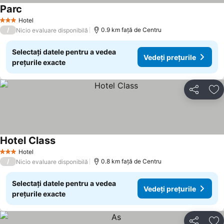
Parc
Vedeți prețurile
Hotel
3 Stele
/
0.9 km faţă de Centru
Nicio evaluare disponibilă
Selectați datele pentru a vedea
Vedeți prețurile
prețurile exacte
Distribuiți
Ad
Hotel Class
Vedeți prețurile
Hotel
3 Stele
/
0.8 km faţă de Centru
Nicio evaluare disponibilă
Selectați datele pentru a vedea
Vedeți prețurile
prețurile exacte