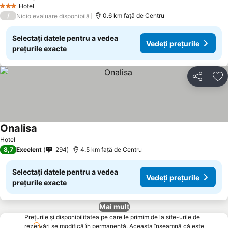
Vedeți prețurile
Hotel
3 Stele
/
0.6 km faţă de Centru
Nicio evaluare disponibilă
Selectați datele pentru a vedea
Vedeți prețurile
prețurile exacte
Distribuiți
Ad
Onalisa
Vedeți prețurile
Hotel
8,7
Excelent
294
4.5 km faţă de Centru
Selectați datele pentru a vedea
Vedeți prețurile
prețurile exacte
Mai mult
Prețurile și disponibilitatea pe care le primim de la site-urile de
rezervări se modifică în permanență. Aceasta înseamnă că este