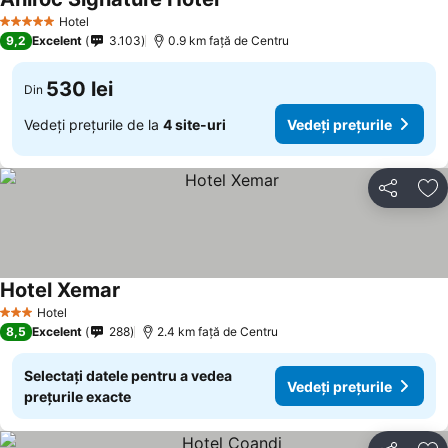
Vedeți prețurile
Hotel
5 Stele
9,2
Excelent
3.103
0.9 km faţă de Centru
530 lei
Din
Vedeți prețurile de la
4 site-uri
Vedeți prețurile
Distribuiți
Ad
Hotel Xemar
Vedeți prețurile
Hotel
3 Stele
8,5
Excelent
288
2.4 km faţă de Centru
Selectați datele pentru a vedea
Vedeți prețurile
prețurile exacte