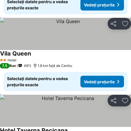
Selectați datele pentru a vedea
Vedeți prețurile
prețurile exacte
Distribuiți
Ad
Vila Queen
Vedeți prețurile
Hotel
2 Stele
7,5
Bun
491
1.8 km faţă de Centru
Selectați datele pentru a vedea
Vedeți prețurile
prețurile exacte
Distribuiți
Ad
Hotel Taverna Pecicana