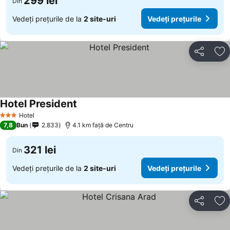
299 lei
Din
Vedeți prețurile de la
2 site-uri
Vedeți prețurile
Distribuiți
Ad
Hotel President
Vedeți prețurile
Hotel
3 Stele
7,8
Bun
2.833
4.1 km faţă de Centru
321 lei
Din
Vedeți prețurile de la
2 site-uri
Vedeți prețurile
Distribuiți
Ad