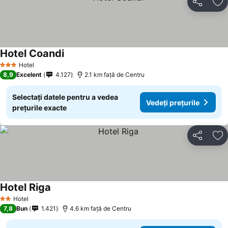
Distribuiți
Ad
Hotel Coandi
Vedeți prețurile
Hotel
3 Stele
8,9
Excelent
4.127
2.1 km faţă de Centru
Selectați datele pentru a vedea
Vedeți prețurile
prețurile exacte
Distribuiți
Ad
Hotel Riga
Vedeți prețurile
Hotel
2 Stele
7,8
Bun
1.421
4.6 km faţă de Centru