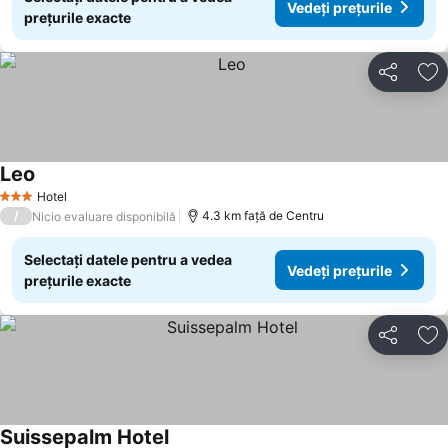
Vedeți prețurile
prețurile exacte
Distribuiți
Ad
Leo
Vedeți prețurile
Hotel
3 Stele
/
4.3 km faţă de Centru
Nicio evaluare disponibilă
Selectați datele pentru a vedea
Vedeți prețurile
prețurile exacte
Distribuiți
Ad
Suissepalm Hotel