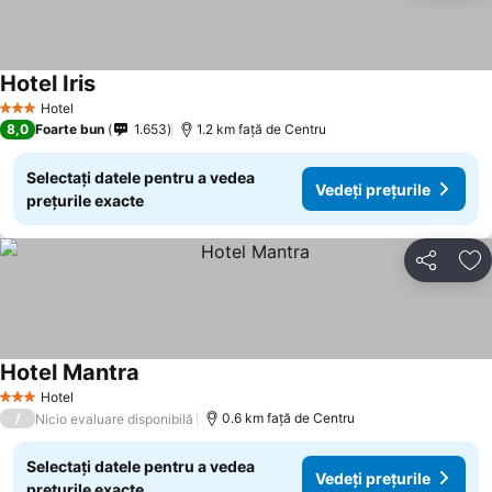
Hotel Iris
Vedeți prețurile
Hotel
3 Stele
8,0
Foarte bun
1.653
1.2 km faţă de Centru
Selectați datele pentru a vedea
Vedeți prețurile
prețurile exacte
Distribuiți
Ad
Hotel Mantra
Vedeți prețurile
Hotel
3 Stele
/
0.6 km faţă de Centru
Nicio evaluare disponibilă
Selectați datele pentru a vedea
Vedeți prețurile
prețurile exacte