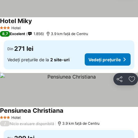
Hotel Miky
Vedeți prețurile
Hotel
3 Stele
8,7
Excelent
1.856
3.9 km faţă de Centru
271 lei
Din
Vedeți prețurile de la
2 site-uri
Vedeți prețurile
Distribuiți
Ad
Pensiunea Christiana
Vedeți prețurile
Hotel
3 Stele
/
3.9 km faţă de Centru
Nicio evaluare disponibilă