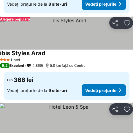
Vedeți prețurile de la
8 site-uri
Vedeți prețurile
Alegere populară
Distribuiți
Ad
ibis Styles Arad
Vedeți prețurile
Hotel
3 Stele
9,2
Excelent
4.869
5.8 km faţă de Centru
366 lei
Din
Vedeți prețurile de la
9 site-uri
Vedeți prețurile
Distribuiți
Ad