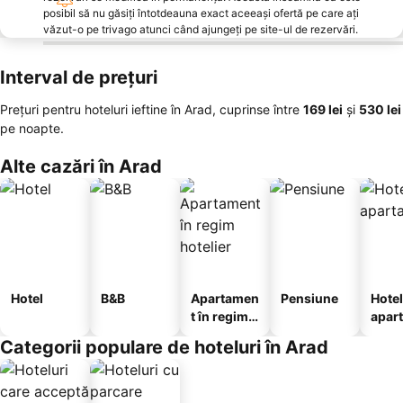
posibil să nu găsiți întotdeauna exact aceeași ofertă pe care ați
văzut-o pe trivago atunci când ajungeți pe site-ul de rezervări.
Interval de prețuri
Prețuri pentru hoteluri ieftine în Arad, cuprinse între
‎169 lei
și
‎530 lei
pe noapte.
Alte cazări în Arad
Hotel
B&B
Apartamen
Pensiune
Hotel
t în regim
apar
hotelier
te
Categorii populare de hoteluri în Arad