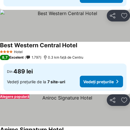
Distribuiți
Ad
Best Western Central Hotel
Vedeți prețurile
Hotel
4 Stele
8,7
Excelent
1.797
0.3 km faţă de Centru
489 lei
Din
Vedeți prețurile de la
7 site-uri
Vedeți prețurile
Alegere populară
Distribuiți
Ad
Aniroc Signature Hotel