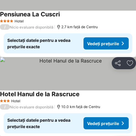
Pensiunea La Cuscri
Vedeți prețurile
Hotel
4 Stele
/
2.7 km faţă de Centru
Nicio evaluare disponibilă
Selectați datele pentru a vedea
Vedeți prețurile
prețurile exacte
Distribuiți
Ad
Hotel Hanul de la Rascruce
Vedeți prețurile
Hotel
3 Stele
/
10.0 km faţă de Centru
Nicio evaluare disponibilă
Selectați datele pentru a vedea
Vedeți prețurile
prețurile exacte