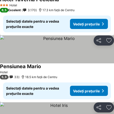
Vedeți prețurile
Hotel
3 Stele
8,5
Excelent
3.170
17.3 km faţă de Centru
Selectați datele pentru a vedea
Vedeți prețurile
prețurile exacte
Distribuiți
Ad
Pensiunea Mario
Vedeți prețurile
Hotel
5,3
33
18.5 km faţă de Centru
Selectați datele pentru a vedea
Vedeți prețurile
prețurile exacte
Distribuiți
Ad