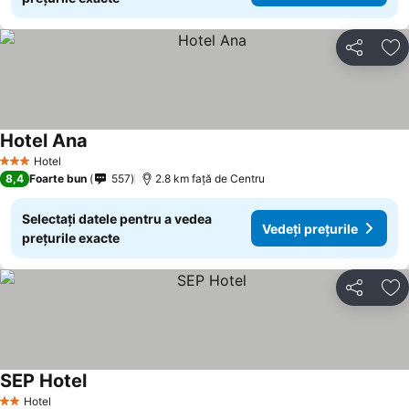
Distribuiți
Ad
Hotel Ana
Vedeți prețurile
Hotel
3 Stele
8,4
Foarte bun
557
2.8 km faţă de Centru
Selectați datele pentru a vedea
Vedeți prețurile
prețurile exacte
Distribuiți
Ad
SEP Hotel
Vedeți prețurile
Hotel
2 Stele