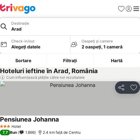
Favorite
Conect
Men
Destinație
Arad
Check-in/out
Oaspeți și camere
Alegeți datele
2 oaspeți, 1 cameră
Sortare
Filtrați
Hartă
Hoteluri ieftine în Arad, România
Cum influențează plățile către noi rezultatele
Distribuiți
Ad
Pensiunea Johanna
Vedeți prețurile
Hotel
3 Stele
7,7
Bun
1.866
2.4 km faţă de Centru