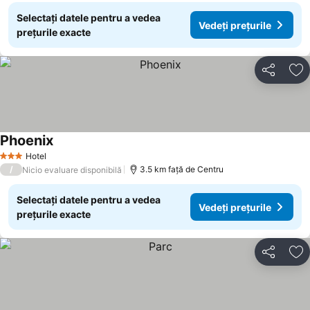
Selectați datele pentru a vedea
Vedeți prețurile
prețurile exacte
Distribuiți
Ad
Phoenix
Vedeți prețurile
Hotel
3 Stele
/
3.5 km faţă de Centru
Nicio evaluare disponibilă
Selectați datele pentru a vedea
Vedeți prețurile
prețurile exacte
Distribuiți
Ad