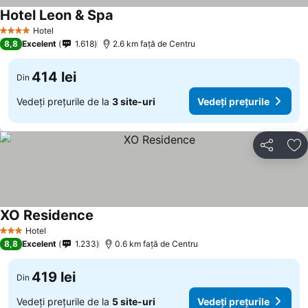
Hotel Leon & Spa
Vedeți prețurile
Hotel
4 Stele
8,8
Excelent
1.618
2.6 km faţă de Centru
414 lei
Din
Vedeți prețurile de la
3 site-uri
Vedeți prețurile
Distribuiți
Ad
XO Residence
Vedeți prețurile
Hotel
3 Stele
8,8
Excelent
1.233
0.6 km faţă de Centru
419 lei
Din
Vedeți prețurile de la
5 site-uri
Vedeți prețurile