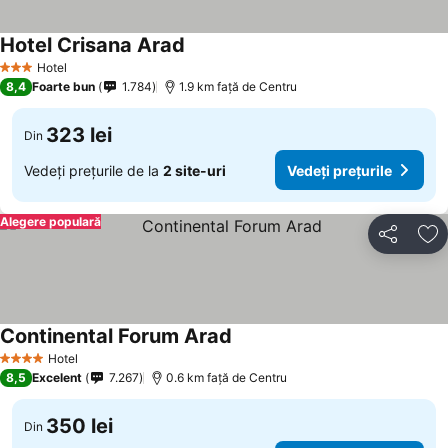
Hotel Crisana Arad
Vedeți prețurile
Hotel
3 Stele
8,4
Foarte bun
1.784
1.9 km faţă de Centru
323 lei
Din
Vedeți prețurile de la
2 site-uri
Vedeți prețurile
Alegere populară
Distribuiți
Ad
Continental Forum Arad
Vedeți prețurile
Hotel
4 Stele
8,5
Excelent
7.267
0.6 km faţă de Centru
350 lei
Din