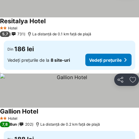
Resitalya Hotel
Vedeți prețurile
Hotel
2 Stele
5,7
731
La distanță de 0.1 km față de plajă
186 lei
Din
Vedeți prețurile de la
8 site-uri
Vedeți prețurile
Distribuiți
Ad
Gallion Hotel
Vedeți prețurile
Hotel
2 Stele
7,8
Bun
202
La distanță de 0.2 km față de plajă