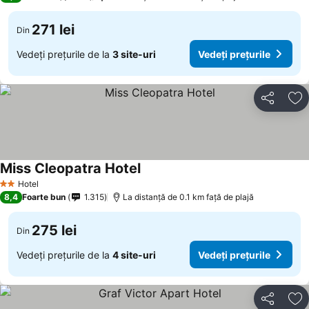
271 lei
Din
Vedeți prețurile de la
3 site-uri
Vedeți prețurile
Distribuiți
Ad
Miss Cleopatra Hotel
Vedeți prețurile
Hotel
2 Stele
8,4
Foarte bun
1.315
La distanță de 0.1 km față de plajă
275 lei
Din
Vedeți prețurile de la
4 site-uri
Vedeți prețurile
Distribuiți
Ad