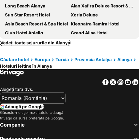
Long Beach Alanya
Alan Xafira Deluxe Resort & Spa-ULTRA ALL INCLUSIVE
Sun Star Resort Hotel
Xoria Deluxe
Asia Beach Resort & Spa Hotel
Kleopatra Ramira Hotel
Club Hotel Anjeliq
Grand Alisa Hotel
Diamond Hill Resort Hotel
Elite Luxury Suite & Spa
Vedeți toate sejururile din Alanya
Senza The Inn Resort & Spa
Club Sun Heaven Family&SPA
Căutare hotel
Europa
Turcia
Provincia Antalya
Alanya
Oba Star Hotel & Spa
Haydarpasha Palace
Hoteluri ieftine în Alanya
Q Premium Resort
Numa Bay Exclusive
Beach Club Doganay Hotel
Galaxy Beach Hotel
Facebook
Twitter
Insta
Yo
Green Garden Resort & Spa Hotel
AQI Pegasos Resort
Alegeţi ţara dvs.
Eftalia Ocean
Senza Garden Holiday Club
Lonicera Premium - Ultra All Inclusive
Senza Grand Santana Hotel
Adaugă pe Google
Găsește-ne ușor rezultatele: adaugă
Monart City Hotel
The Lumos Deluxe Resort Hotel & Spa
trivago ca sursă preferată pe Google.
Club Mermaid Village
Royal Garden Beach Hotel
Companie
Blue Marlin Deluxe Spa & Resort
Campus Hill Hotel
Produsele noastre