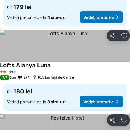
179 lei
Din
Vedeți prețurile de la
4 site-uri
Vedeți prețurile
Distribuiți
Ad
Lofts Alanya Luna
Vedeți prețurile
Hotel
2 Stele
7,7
Bun
274
16.5 km faţă de Centru
180 lei
Din
Vedeți prețurile de la
3 site-uri
Vedeți prețurile
Distribuiți
Ad