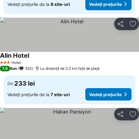
Vedeți prețurile de la
8 site-uri
Vedeți prețurile
Distribuiți
Ad
Alin Hotel
Vedeți prețurile
Hotel
3 Stele
7,5
Bun
552
La distanță de 0.2 km față de plajă
233 lei
Din
Vedeți prețurile de la
7 site-uri
Vedeți prețurile
Distribuiți
Ad