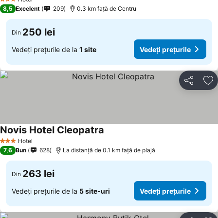
3 Stele
8,5
Excelent
209
0.3 km faţă de Centru
250 lei
Din
Vedeți prețurile de la
1 site
Vedeți prețurile
Distribuiți
Ad
Novis Hotel Cleopatra
Vedeți prețurile
Hotel
3 Stele
7,6
Bun
628
La distanță de 0.1 km față de plajă
263 lei
Din
Vedeți prețurile de la
5 site-uri
Vedeți prețurile