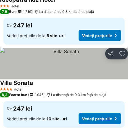
Vedeți prețurile
Hotel
3 Stele
7,9
Bun
1.719
La distanță de 0.3 km față de plajă
247 lei
Din
Vedeți prețurile de la
8 site-uri
Vedeți prețurile
Distribuiți
Ad
Villa Sonata
Vedeți prețurile
Hotel
4 Stele
8,2
Foarte bun
1.946
La distanță de 0.3 km față de plajă
247 lei
Din
Vedeți prețurile de la
10 site-uri
Vedeți prețurile