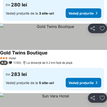
280 lei
Din
Vedeți prețurile de la
3 site-uri
Vedeți prețurile
Distribuiți
Ad
Gold Twins Boutique
Vedeți prețurile
Hotel
3 Stele
6,6
1.150
La distanță de 0.2 km față de plajă
283 lei
Din
Vedeți prețurile de la
5 site-uri
Vedeți prețurile
Distribuiți
Ad