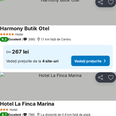
Distribuiți
Ad
Harmony Butik Otel
Vedeți prețurile
Hotel
5 Stele
9,2
Excelent
366
1.1 km faţă de Centru
267 lei
Din
Vedeți prețurile de la
4 site-uri
Vedeți prețurile
Distribuiți
Ad
Hotel La Finca Marina
Vedeți prețurile
Hotel
3 Stele
8,7
Excelent
786
La distanță de 0.6 km față de plajă