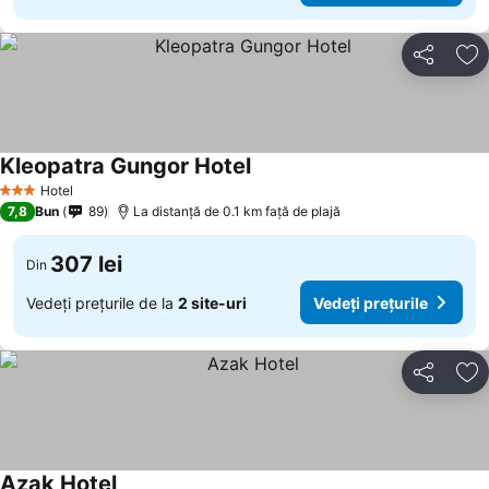
Distribuiți
Ad
Kleopatra Gungor Hotel
Vedeți prețurile
Hotel
3 Stele
7,8
Bun
89
La distanță de 0.1 km față de plajă
307 lei
Din
Vedeți prețurile de la
2 site-uri
Vedeți prețurile
Distribuiți
Ad
Azak Hotel