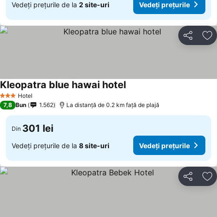
Vedeți prețurile de la
2 site-uri
Vedeți prețurile
Distribuiți
Ad
Kleopatra blue hawai hotel
Vedeți prețurile
Hotel
3 Stele
7,8
Bun
1.562
La distanță de 0.2 km față de plajă
301 lei
Din
Vedeți prețurile de la
8 site-uri
Vedeți prețurile
Distribuiți
Ad