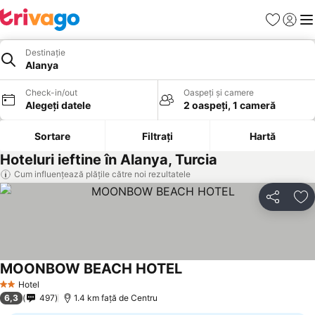
Favorite
Conect
Men
Destinație
Alanya
Check-in/out
Oaspeți și camere
Alegeți datele
2 oaspeți, 1 cameră
Sortare
Filtrați
Hartă
Hoteluri ieftine în Alanya, Turcia
Cum influențează plățile către noi rezultatele
Distribuiți
Ad
MOONBOW BEACH HOTEL
Vedeți prețurile
Hotel
2 Stele
6,3
497
1.4 km faţă de Centru