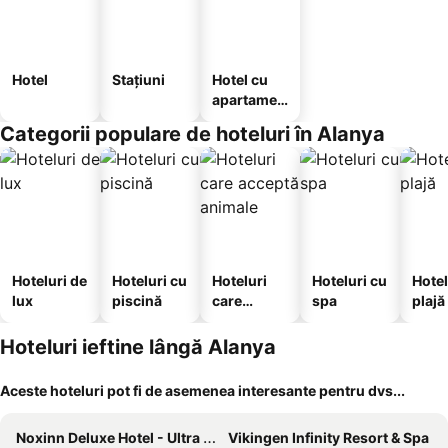
Hotel
Stațiuni
Hotel cu
apartamen
te
Categorii populare de hoteluri în Alanya
Hoteluri de
Hoteluri cu
Hoteluri
Hoteluri cu
Hotel
lux
piscină
care
spa
plajă
acceptă
animale
Hoteluri ieftine lângă Alanya
Aceste hoteluri pot fi de asemenea interesante pentru dvs...
Noxinn Deluxe Hotel - Ultra All Inclusive
Vikingen Infinity Resort & Spa