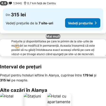
3 Stele
6,6
1.344
0.7 km faţă de Centru
315 lei
Din
Vedeți prețurile de la
7 site-uri
Vedeți prețurile
Mai mult
Prețurile și disponibilitatea pe care le primim de la site-urile de
rezervări se modifică în permanență. Aceasta înseamnă că este
posibil să nu găsiți întotdeauna exact aceeași ofertă pe care ați
văzut-o pe trivago atunci când ajungeți pe site-ul de rezervări.
Interval de prețuri
Prețuri pentru hoteluri ieftine în Alanya, cuprinse între
‎179 lei
și
‎315 lei
pe noapte.
Alte cazări în Alanya