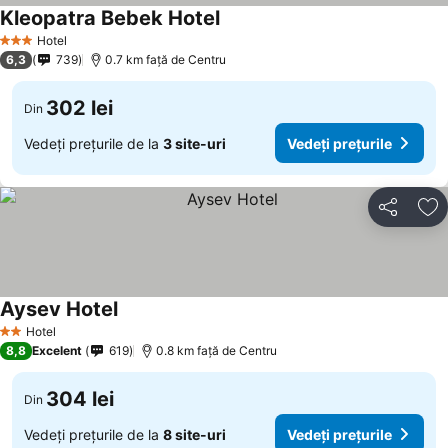
Kleopatra Bebek Hotel
Vedeți prețurile
Hotel
3 Stele
6,3
739
0.7 km faţă de Centru
302 lei
Din
Vedeți prețurile de la
3 site-uri
Vedeți prețurile
Distribuiți
Ad
Aysev Hotel
Vedeți prețurile
Hotel
2 Stele
8,8
Excelent
619
0.8 km faţă de Centru
304 lei
Din
Vedeți prețurile de la
8 site-uri
Vedeți prețurile