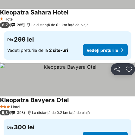
Kleopatra Sahara Hotel
Vedeți prețurile
Hotel
1 Stele
6,7
285
La distanță de 0.1 km față de plajă
299 lei
Din
Vedeți prețurile de la
2 site-uri
Vedeți prețurile
Distribuiți
Ad
Kleopatra Bavyera Otel
Vedeți prețurile
Hotel
3 Stele
5,8
393
La distanță de 0.2 km față de plajă
300 lei
Din