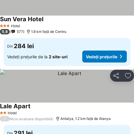
Sun Vera Hotel
Vedeți prețurile
Hotel
3 Stele
5,8
577
1.8 km faţă de Centru
284 lei
Din
Vedeți prețurile de la
2 site-uri
Vedeți prețurile
Distribuiți
Ad
Lale Apart
Vedeți prețurile
Hotel
2 Stele
/
Antalya, 1.2 km faţă de Alanya
Nicio evaluare disponibilă
291 lei
Din