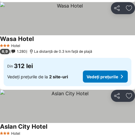
Distribuiți
Ad
Wasa Hotel
Vedeți prețurile
Hotel
3 Stele
6,9
1.280
La distanță de 0.3 km față de plajă
312 lei
Din
Vedeți prețurile de la
2 site-uri
Vedeți prețurile
Distribuiți
Ad
Aslan City Hotel
Vedeți prețurile
Hotel