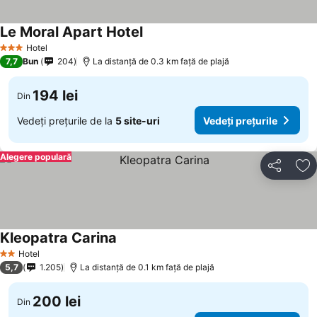
Le Moral Apart Hotel
Vedeți prețurile
Hotel
3 Stele
7,7
Bun
204
La distanță de 0.3 km față de plajă
194 lei
Din
Vedeți prețurile de la
5 site-uri
Vedeți prețurile
Alegere populară
Distribuiți
Ad
Kleopatra Carina
Vedeți prețurile
Hotel
2 Stele
5,7
1.205
La distanță de 0.1 km față de plajă
200 lei
Din