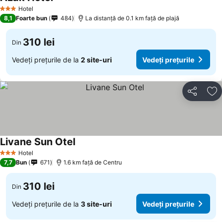
Vedeți prețurile
Hotel
3 Stele
8,1
Foarte bun
484
La distanță de 0.1 km față de plajă
310 lei
Din
Vedeți prețurile de la
2 site-uri
Vedeți prețurile
Distribuiți
Ad
Livane Sun Otel
Vedeți prețurile
Hotel
3 Stele
7,7
Bun
671
1.6 km faţă de Centru
310 lei
Din
Vedeți prețurile de la
3 site-uri
Vedeți prețurile