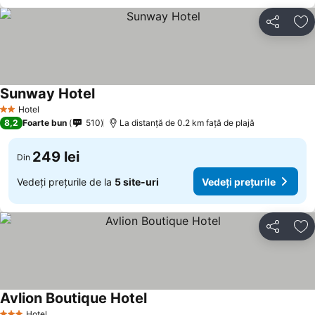
Distribuiți
Ad
Sunway Hotel
Vedeți prețurile
Hotel
2 Stele
8,2
Foarte bun
510
La distanță de 0.2 km față de plajă
249 lei
Din
Vedeți prețurile de la
5 site-uri
Vedeți prețurile
Distribuiți
Ad
Avlion Boutique Hotel
Vedeți prețurile
Hotel