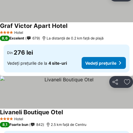
Graf Victor Apart Hotel
Vedeți prețurile
Hotel
4 Stele
8,6
Excelent
679
La distanță de 0.2 km față de plajă
276 lei
Din
Vedeți prețurile de la
4 site-uri
Vedeți prețurile
Distribuiți
Ad
Livaneli Boutique Otel
Vedeți prețurile
Hotel
4 Stele
8,1
Foarte bun
842
2.5 km faţă de Centru