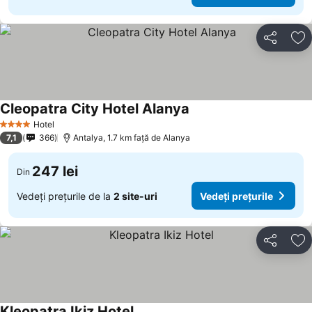
Distribuiți
Ad
Cleopatra City Hotel Alanya
Vedeți prețurile
Hotel
4 Stele
7,1
366
Antalya, 1.7 km faţă de Alanya
247 lei
Din
Vedeți prețurile de la
2 site-uri
Vedeți prețurile
Distribuiți
Ad
Kleopatra Ikiz Hotel