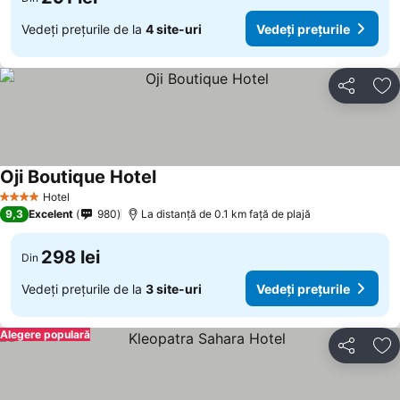
Vedeți prețurile de la
4 site-uri
Vedeți prețurile
Distribuiți
Ad
Oji Boutique Hotel
Vedeți prețurile
Hotel
4 Stele
9,3
Excelent
980
La distanță de 0.1 km față de plajă
298 lei
Din
Vedeți prețurile de la
3 site-uri
Vedeți prețurile
Alegere populară
Distribuiți
Ad