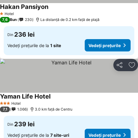
Hakan Pansiyon
Vedeți prețurile
Hotel
1 Stele
7,6
Bun
230
La distanță de 0.2 km față de plajă
236 lei
Din
Vedeți prețurile de la
1 site
Vedeți prețurile
Distribuiți
Ad
Yaman Life Hotel
Vedeți prețurile
Hotel
3 Stele
7,1
1.066
3.0 km faţă de Centru
239 lei
Din
Vedeți prețurile de la
7 site-uri
Vedeți prețurile