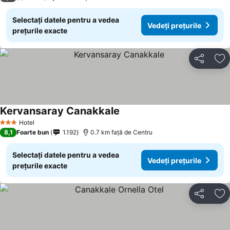
Selectați datele pentru a vedea
Vedeți prețurile
prețurile exacte
Distribuiți
Ad
Kervansaray Canakkale
Vedeți prețurile
Hotel
3 Stele
8,1
Foarte bun
1.192
0.7 km faţă de Centru
Selectați datele pentru a vedea
Vedeți prețurile
prețurile exacte
Distribuiți
Ad