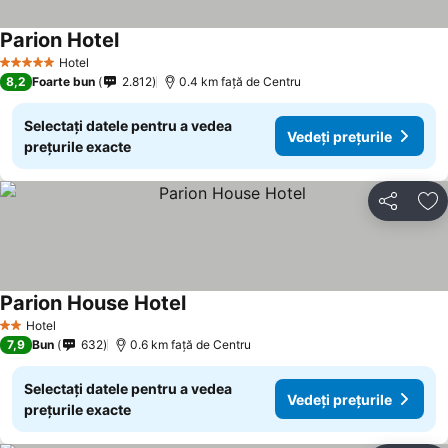
Parion Hotel
Vedeți prețurile
Hotel
5 Stele
8,2
Foarte bun
2.812
0.4 km faţă de Centru
Selectați datele pentru a vedea
Vedeți prețurile
prețurile exacte
Distribuiți
Ad
Parion House Hotel
Vedeți prețurile
Hotel
2 Stele
7,9
Bun
632
0.6 km faţă de Centru
Selectați datele pentru a vedea
Vedeți prețurile
prețurile exacte