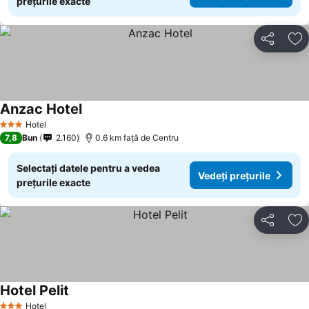
prețurile exacte
Distribuiți
Ad
Anzac Hotel
Vedeți prețurile
Hotel
3 Stele
7,8
Bun
2.160
0.6 km faţă de Centru
Selectați datele pentru a vedea
Vedeți prețurile
prețurile exacte
Distribuiți
Ad
Hotel Pelit
Vedeți prețurile
Hotel