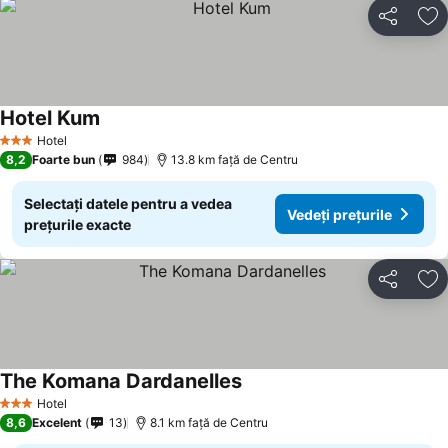
Distribuiți
Ad
Hotel Kum
Vedeți prețurile
Hotel
3 Stele
8,2
Foarte bun
984
13.8 km faţă de Centru
Selectați datele pentru a vedea
Vedeți prețurile
prețurile exacte
Distribuiți
Ad
The Komana Dardanelles
Vedeți prețurile
Hotel
3 Stele
8,6
Excelent
13
8.1 km faţă de Centru