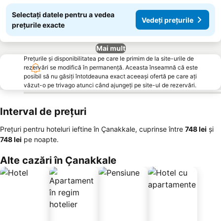
Selectați datele pentru a vedea
Vedeți prețurile
prețurile exacte
Mai mult
Prețurile și disponibilitatea pe care le primim de la site-urile de
rezervări se modifică în permanență. Aceasta înseamnă că este
posibil să nu găsiți întotdeauna exact aceeași ofertă pe care ați
văzut-o pe trivago atunci când ajungeți pe site-ul de rezervări.
Interval de prețuri
Prețuri pentru hoteluri ieftine în Çanakkale, cuprinse între
‎748 lei
și
‎748 lei
pe noapte.
Alte cazări în Çanakkale