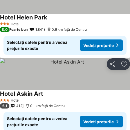
Hotel Helen Park
Vedeți prețurile
Hotel
3 Stele
8,0
Foarte bun
1.841
0.6 km faţă de Centru
Selectați datele pentru a vedea
Vedeți prețurile
prețurile exacte
Distribuiți
Ad
Hotel Askin Art
Vedeți prețurile
Hotel
3 Stele
6,1
412
0.1 km faţă de Centru
Selectați datele pentru a vedea
Vedeți prețurile
prețurile exacte