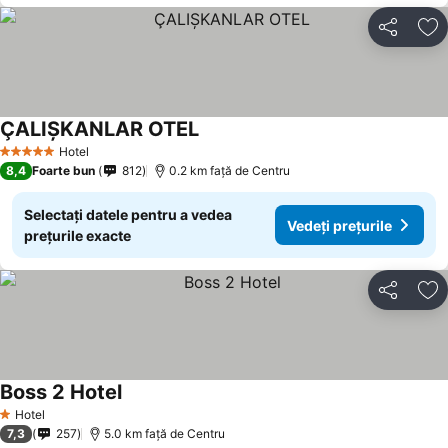
Distribuiți
Ad
ÇALIŞKANLAR OTEL
Vedeți prețurile
Hotel
5 Stele
8,4
Foarte bun
812
0.2 km faţă de Centru
Selectați datele pentru a vedea
Vedeți prețurile
prețurile exacte
Distribuiți
Ad
Boss 2 Hotel
Vedeți prețurile
Hotel
1 Stele
7,3
257
5.0 km faţă de Centru