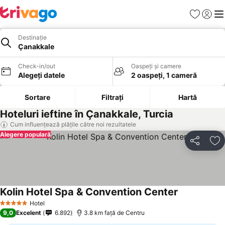
Favorite
Conect
Men
Destinație
Çanakkale
Check-in/out
Oaspeți și camere
Alegeți datele
2 oaspeți, 1 cameră
Sortare
Filtrați
Hartă
Hoteluri ieftine în Çanakkale, Turcia
Cum influențează plățile către noi rezultatele
Alegere populară
Distribuiți
Ad
Kolin Hotel Spa & Convention Center
Vedeți prețur
Hotel
5 Stele
9,0
Excelent
6.892
3.8 km faţă de Centru