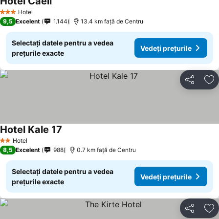
Hotel Caeli
Vedeți prețurile
Hotel
3 Stele
9,5
Excelent
1.144
13.4 km faţă de Centru
Selectați datele pentru a vedea
Vedeți prețurile
prețurile exacte
Distribuiți
Ad
Hotel Kale 17
Vedeți prețurile
Hotel
2 Stele
8,5
Excelent
988
0.7 km faţă de Centru
Selectați datele pentru a vedea
Vedeți prețurile
prețurile exacte
Distribuiți
Ad