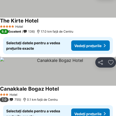
The Kirte Hotel
Vedeți prețurile
Hotel
5 Stele
9,6
Excelent
136
17.0 km faţă de Centru
Selectați datele pentru a vedea
Vedeți prețurile
prețurile exacte
Distribuiți
Ad
Canakkale Bogaz Hotel
Vedeți prețurile
Hotel
3 Stele
7,0
755
0.1 km faţă de Centru
Selectați datele pentru a vedea
Vedeți prețurile