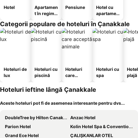
Hotel
Apartamen
Pensiune
Hotel cu
t în regim
apartamen
hotelier
te
Categorii populare de hoteluri în Çanakkale
Hoteluri de
Hoteluri cu
Hoteluri
Hoteluri cu
Hotel
lux
piscină
care
spa
plajă
acceptă
animale
Hoteluri ieftine lângă Çanakkale
Aceste hoteluri pot fi de asemenea interesante pentru dvs...
DoubleTree by Hilton Canakkale
Anzac Hotel
Parion Hotel
Kolin Hotel Spa & Convention Center
Grand Ece Hotel
ÇALIŞKANLAR OTEL