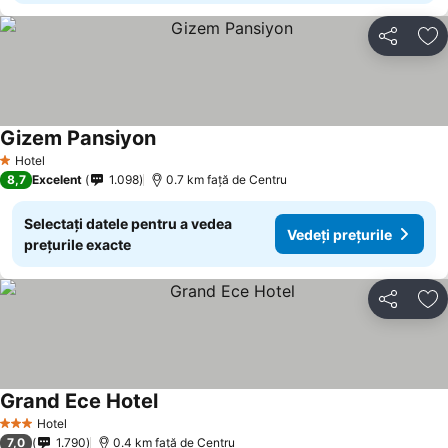
Distribuiți
Ad
Gizem Pansiyon
Vedeți prețurile
Hotel
1 Stele
8,7
Excelent
1.098
0.7 km faţă de Centru
Selectați datele pentru a vedea
Vedeți prețurile
prețurile exacte
Distribuiți
Ad
Grand Ece Hotel
Vedeți prețurile
Hotel
3 Stele
7,0
1.790
0.4 km faţă de Centru