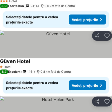
Hotel
3 Stele
8,0
Foarte bun
2.114
0.6 km faţă de Centru
Selectați datele pentru a vedea
Vedeți prețurile
prețurile exacte
Distribuiți
Ad
Güven Hotel
Vedeți prețurile
Hotel
1 Stele
8,7
Excelent
1.161
0.8 km faţă de Centru
Selectați datele pentru a vedea
Vedeți prețurile
prețurile exacte
Distribuiți
Ad