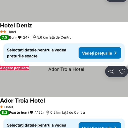
Hotel Deniz
Vedeți prețurile
Hotel
2 Stele
7,5
Bun
247
5.6 km faţă de Centru
Selectați datele pentru a vedea
Vedeți prețurile
prețurile exacte
Alegere populară
Distribuiți
Ad
Ador Troia Hotel
Vedeți prețurile
Hotel
1 Stele
8,2
Foarte bun
1.152
0.2 km faţă de Centru
Selectați datele pentru a vedea