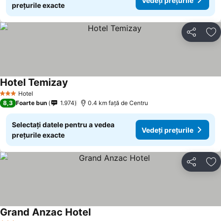
Vedeți prețurile
prețurile exacte
Distribuiți
Ad
Hotel Temizay
Vedeți prețurile
Hotel
3 Stele
8,3
Foarte bun
1.974
0.4 km faţă de Centru
Selectați datele pentru a vedea
Vedeți prețurile
prețurile exacte
Distribuiți
Ad
Grand Anzac Hotel
Vedeți prețurile