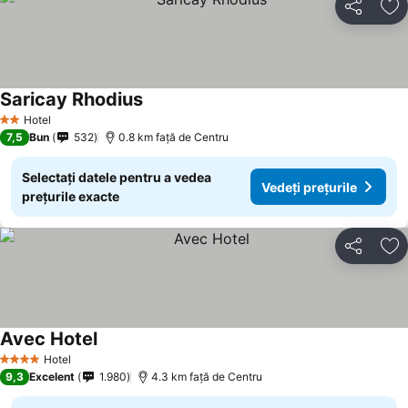
Distribuiți
Ad
Saricay Rhodius
Vedeți prețurile
Hotel
2 Stele
7,5
Bun
532
0.8 km faţă de Centru
Selectați datele pentru a vedea
Vedeți prețurile
prețurile exacte
Distribuiți
Ad
Avec Hotel
Vedeți prețurile
Hotel
4 Stele
9,3
Excelent
1.980
4.3 km faţă de Centru