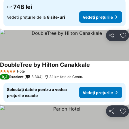
748 lei
Din
Vedeți prețurile de la
8 site-uri
Vedeți prețurile
Distribuiți
Ad
DoubleTree by Hilton Canakkale
Vedeți prețurile
Hotel
5 Stele
9,2
Excelent
3.304
2.1 km faţă de Centru
Selectați datele pentru a vedea
Vedeți prețurile
prețurile exacte
Distribuiți
Ad