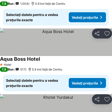
3 Stele
7,9
Bun
1.004
0.6 km faţă de Centru
Selectați datele pentru a vedea
Vedeți prețurile
prețurile exacte
Distribuiți
Ad
Aqua Boss Hotel
Vedeți prețurile
Hotel
1 Stele
7,8
Bun
517
5.4 km faţă de Centru
Selectați datele pentru a vedea
Vedeți prețurile
prețurile exacte
Distribuiți
Ad