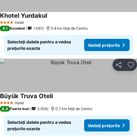
Khotel Yurdakul
Vedeți prețurile
Hotel
4 Stele
9,1
Excelent
1.067
0.8 km faţă de Centru
Selectați datele pentru a vedea
Vedeți prețurile
prețurile exacte
Distribuiți
Ad
Büyük Truva Oteli
Vedeți prețurile
Hotel
4 Stele
8,4
Foarte bun
2.554
0.7 km faţă de Centru
Selectați datele pentru a vedea
Vedeți prețurile
prețurile exacte