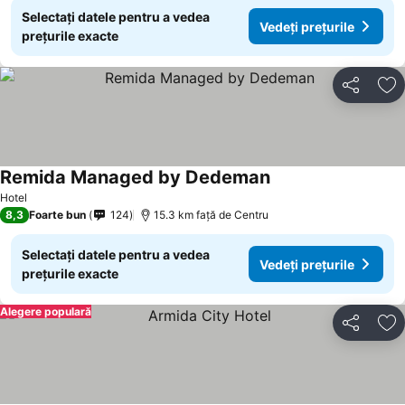
Selectați datele pentru a vedea
Vedeți prețurile
prețurile exacte
Distribuiți
Ad
Remida Managed by Dedeman
Vedeți prețurile
Hotel
8,3
Foarte bun
124
15.3 km faţă de Centru
Selectați datele pentru a vedea
Vedeți prețurile
prețurile exacte
Alegere populară
Distribuiți
Ad