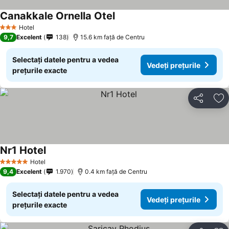
Canakkale Ornella Otel
Vedeți prețurile
Hotel
3 Stele
9,7
Excelent
138
15.6 km faţă de Centru
Selectați datele pentru a vedea
Vedeți prețurile
prețurile exacte
Distribuiți
Ad
Nr1 Hotel
Vedeți prețurile
Hotel
5 Stele
9,4
Excelent
1.970
0.4 km faţă de Centru
Selectați datele pentru a vedea
Vedeți prețurile
prețurile exacte