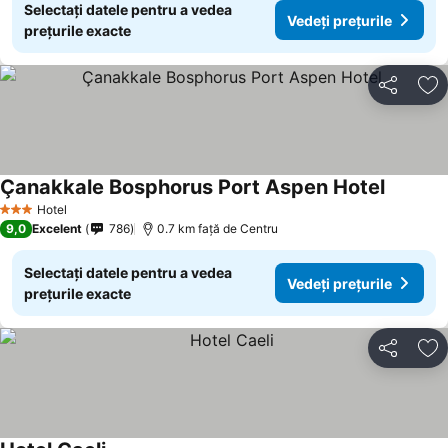
Selectați datele pentru a vedea
Vedeți prețurile
prețurile exacte
Distribuiți
Ad
Çanakkale Bosphorus Port Aspen Hotel
Vedeți p
Hotel
3 Stele
9,0
Excelent
786
0.7 km faţă de Centru
Selectați datele pentru a vedea
Vedeți prețurile
prețurile exacte
Distribuiți
Ad