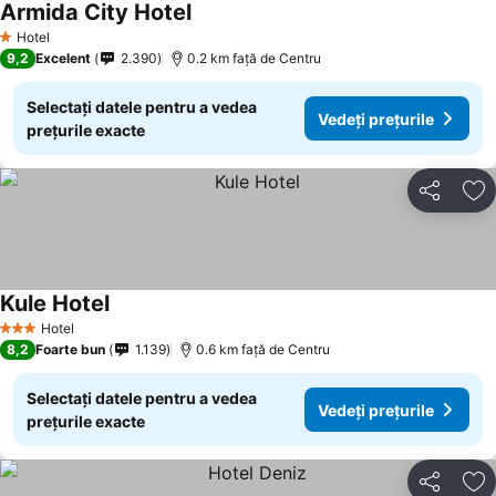
Armida City Hotel
Vedeți prețurile
Hotel
1 Stele
9,2
Excelent
2.390
0.2 km faţă de Centru
Selectați datele pentru a vedea
Vedeți prețurile
prețurile exacte
Distribuiți
Ad
Kule Hotel
Vedeți prețurile
Hotel
3 Stele
8,2
Foarte bun
1.139
0.6 km faţă de Centru
Selectați datele pentru a vedea
Vedeți prețurile
prețurile exacte
Distribuiți
Ad