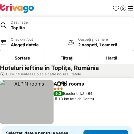
Favorite
Conect
Men
Destinație
Topliţa
Check-in/out
Oaspeți și camere
Alegeți datele
2 oaspeți, 1 cameră
Sortare
Filtrați
Hartă
Hoteluri ieftine în Topliţa, România
Cum influențează plățile către noi rezultatele
ALPIN rooms
Distribuiți
Adăugaţi la favorite
Vedeți prețuri
3 Stele
9,2
Excelent
464
1.0 km faţă de Centru
Selectați datele pentru a vedea