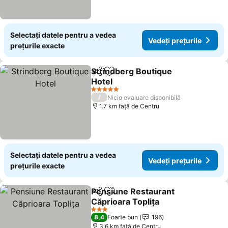
Selectați datele pentru a vedea
Vedeți prețurile
prețurile exacte
Strindberg Boutique
Distribuiți
Adăugaţi la favorite
Hotel
Vedeți prețurile
5 Stele
/
Nicio evaluare disponibilă
1.7 km faţă de Centru
Selectați datele pentru a vedea
Vedeți prețurile
prețurile exacte
Pensiune Restaurant
Distribuiți
Adăugaţi la favorite
Căprioara Toplița
Vedeți prețurile
3 Stele
8,4
Foarte bun
196
3.6 km faţă de Centru