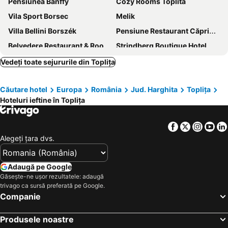
Pensiunea Banffy
Cozy Rooms Toplita
Vila Sport Borsec
Melik
Villa Bellini Borszék
Pensiune Restaurant Căprioara Toplița
Belvedere Restaurant & Rooms
Strindberg Boutique Hotel
La Casieru
Pensiunea Stefania
Vedeți toate sejururile din Topliţa
Pensiunea Anadis
Vila Pityu
Căutare hotel
Europa
România
Jud. Harghita
Topliţa
Vila Bradul
Vila Borsec
Hoteluri ieftine în Topliţa
Facebook
Twitter
Insta
Yo
Alegeţi ţara dvs.
Adaugă pe Google
Găsește-ne ușor rezultatele: adaugă
trivago ca sursă preferată pe Google.
Companie
Produsele noastre