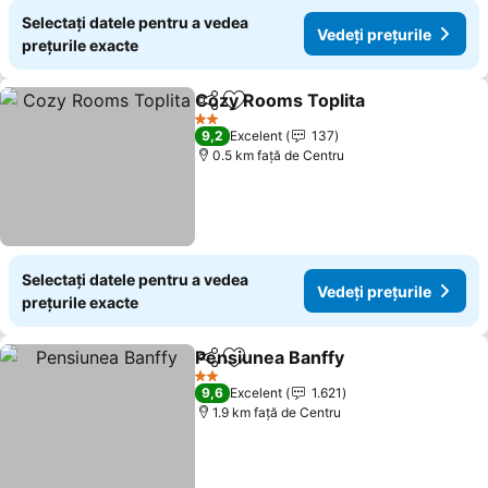
Selectați datele pentru a vedea
Vedeți prețurile
prețurile exacte
Cozy Rooms Toplita
Distribuiți
Adăugaţi la favorite
Vedeți
2 Stele
9,2
Excelent
137
0.5 km faţă de Centru
Selectați datele pentru a vedea
Vedeți prețurile
prețurile exacte
Pensiunea Banffy
Distribuiți
Adăugaţi la favorite
Vedeți pr
2 Stele
9,6
Excelent
1.621
1.9 km faţă de Centru