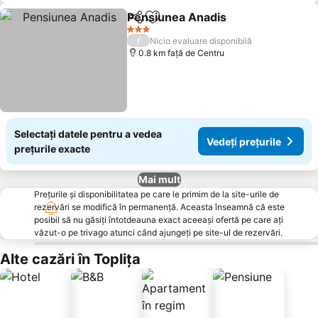
Pensiunea Anadis
Distribuiți
Adăugaţi la favorite
Vedeți pr
3 Stele
/
Nicio evaluare disponibilă
0.8 km faţă de Centru
Selectați datele pentru a vedea
Vedeți prețurile
prețurile exacte
Mai mult
Prețurile și disponibilitatea pe care le primim de la site-urile de
rezervări se modifică în permanență. Aceasta înseamnă că este
posibil să nu găsiți întotdeauna exact aceeași ofertă pe care ați
văzut-o pe trivago atunci când ajungeți pe site-ul de rezervări.
Alte cazări în Topliţa