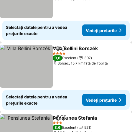
Selectați datele pentru a vedea
Vedeți prețurile
prețurile exacte
Villa Bellini Borszék
Distribuiți
Adăugaţi la favorite
Vedeți 
4 Stele
9,6
Excelent
397
Borsec, 15.7 km faţă de Topliţa
Selectați datele pentru a vedea
Vedeți prețurile
prețurile exacte
Pensiunea Stefania
Distribuiți
Adăugaţi la favorite
Vedeți 
3 Stele
8,6
Excelent
521