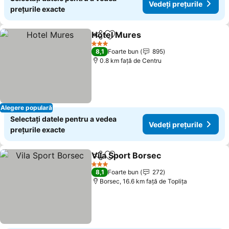
Vedeți prețurile
prețurile exacte
Hotel Mures
Distribuiți
Adăugaţi la favorite
Vedeți prețuril
3 Stele
8,1
Foarte bun
895
0.8 km faţă de Centru
Alegere populară
Selectați datele pentru a vedea
Vedeți prețurile
prețurile exacte
Vila Sport Borsec
Distribuiți
Adăugaţi la favorite
Vedeți pr
3 Stele
8,1
Foarte bun
272
Borsec, 16.6 km faţă de Topliţa