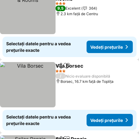
Vedeți prețurile
3 Stele
9,5
Excelent
364
2.3 km faţă de Centru
Selectați datele pentru a vedea
Vedeți prețurile
prețurile exacte
Vila Borsec
Distribuiți
Adăugaţi la favorite
Vedeți prețurile
3 Stele
/
Nicio evaluare disponibilă
Borsec, 16.7 km faţă de Topliţa
Selectați datele pentru a vedea
Vedeți prețurile
prețurile exacte