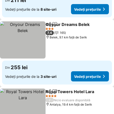
211 lei
Din
Vedeți prețurile de la
8 site-uri
Vedeți prețurile
Onyour Dreams Belek
Distribuiți
Adăugaţi la favorite
3 Stele
7,4
165
Belek, 9.1 km faţă de Serik
255 lei
Din
Vedeți prețurile de la
3 site-uri
Vedeți prețurile
Royal Towers Hotel Lara
Distribuiți
Adăugaţi la favorite
4 Stele
/
Nicio evaluare disponibilă
Antalya, 19.4 km faţă de Serik