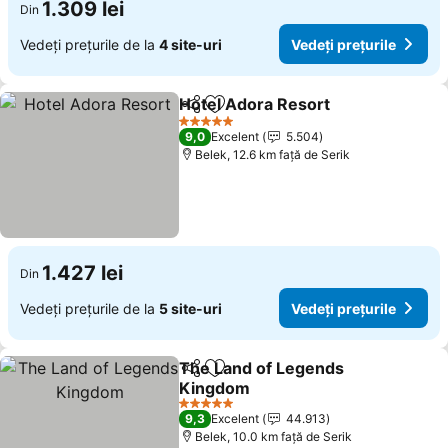
1.309 lei
Din
Vedeți prețurile de la
4 site-uri
Vedeți prețurile
Hotel Adora Resort
Distribuiți
Adăugaţi la favorite
5 Stele
9,0
Excelent
5.504
Belek, 12.6 km faţă de Serik
1.427 lei
Din
Vedeți prețurile de la
5 site-uri
Vedeți prețurile
The Land of Legends
Distribuiți
Adăugaţi la favorite
Kingdom
5 Stele
9,3
Excelent
44.913
Belek, 10.0 km faţă de Serik