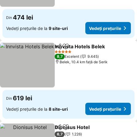
474 lei
Din
Vedeți prețurile de la
9 site-uri
Vedeți prețurile
Innvista Hotels Belek
Distribuiți
Adăugaţi la favorite
5 Stele
8,7
Excelent
9.445
Belek, 10.4 km faţă de Serik
619 lei
Din
Vedeți prețurile de la
8 site-uri
Vedeți prețurile
Dionisus Hotel
Distribuiți
Adăugaţi la favorite
6,7
1.226