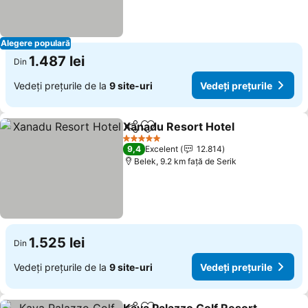
Alegere populară
1.487 lei
Din
Vedeți prețurile de la
9 site-uri
Vedeți prețurile
Xanadu Resort Hotel
Distribuiți
Adăugaţi la favorite
5 Stele
9,4
Excelent
12.814
Belek, 9.2 km faţă de Serik
1.525 lei
Din
Vedeți prețurile de la
9 site-uri
Vedeți prețurile