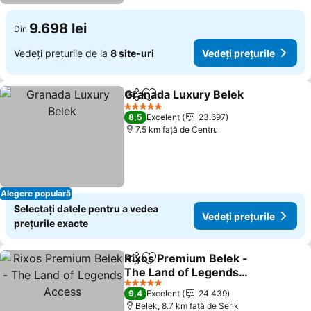
9.698 lei
Din
Vedeți prețurile de la
8 site-uri
Vedeți prețurile
Granada Luxury Belek
Distribuiți
Adăugaţi la favorite
5 Stele
8,5
Excelent
23.697
7.5 km faţă de Centru
Alegere populară
Selectați datele pentru a vedea
Vedeți prețurile
prețurile exacte
Rixos Premium Belek -
Distribuiți
Adăugaţi la favorite
The Land of Legends
Access
5 Stele
9,4
Excelent
24.439
Belek, 8.7 km faţă de Serik