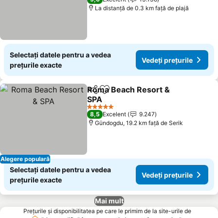
La distanță de 0.3 km față de plajă
Selectați datele pentru a vedea
Vedeți prețurile
prețurile exacte
Roma Beach Resort &
Distribuiți
Adăugaţi la favorite
SPA
5 Stele
8,5
Excelent
9.247
Gündogdu, 19.2 km faţă de Serik
Alegere populară
Selectați datele pentru a vedea
Vedeți prețurile
prețurile exacte
Mai mult
Prețurile și disponibilitatea pe care le primim de la site-urile de