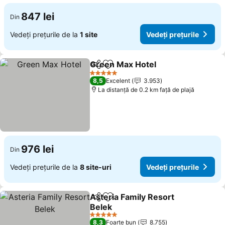
847 lei
Din
Vedeți prețurile de la
1 site
Vedeți prețurile
Green Max Hotel
Distribuiți
Adăugaţi la favorite
5 Stele
8,5
Excelent
3.953
La distanță de 0.2 km față de plajă
976 lei
Din
Vedeți prețurile de la
8 site-uri
Vedeți prețurile
Asteria Family Resort
Distribuiți
Adăugaţi la favorite
Belek
5 Stele
8,3
Foarte bun
8.755