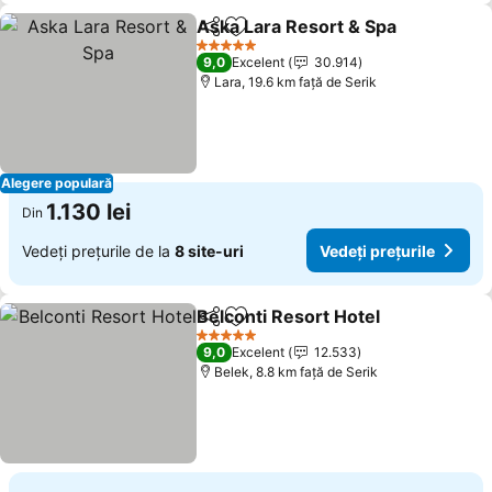
Aska Lara Resort & Spa
Distribuiți
Adăugaţi la favorite
5 Stele
9,0
Excelent
30.914
Lara, 19.6 km faţă de Serik
Alegere populară
1.130 lei
Din
Vedeți prețurile de la
8 site-uri
Vedeți prețurile
Belconti Resort Hotel
Distribuiți
Adăugaţi la favorite
5 Stele
9,0
Excelent
12.533
Belek, 8.8 km faţă de Serik