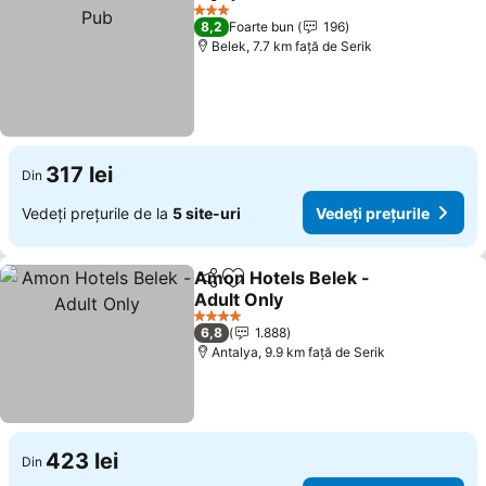
Distribuiți
Adăugaţi la favorite
3 Stele
8,2
Foarte bun
196
Belek, 7.7 km faţă de Serik
317 lei
Din
Vedeți prețurile de la
5 site-uri
Vedeți prețurile
Amon Hotels Belek -
Distribuiți
Adăugaţi la favorite
Adult Only
4 Stele
6,8
1.888
Antalya, 9.9 km faţă de Serik
423 lei
Din