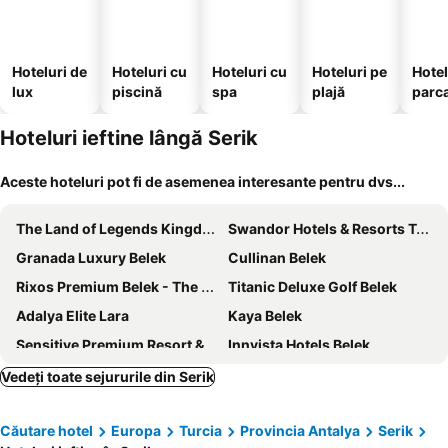
Hoteluri de
Hoteluri cu
Hoteluri cu
Hoteluri pe
Hotel
lux
piscină
spa
plajă
parc
Hoteluri ieftine lângă Serik
Aceste hoteluri pot fi de asemenea interesante pentru dvs...
The Land of Legends Kingdom
Swandor Hotels & Resorts Topkapi Palace
Granada Luxury Belek
Cullinan Belek
Rixos Premium Belek - The Land of Legends Access
Titanic Deluxe Golf Belek
Adalya Elite Lara
Kaya Belek
Sensitive Premium Resort & Spa
Innvista Hotels Belek
Side Crown Serenity Ultra All Inclusive
Voyage Belek Golf & Spa
Vedeți toate sejururile din Serik
Kaya Palazzo Golf Resort
Ducale Lara
Căutare hotel
Europa
Turcia
Provincia Antalya
Serik
Selectum Luxury Resort Belek
Aska Lara Resort & Spa