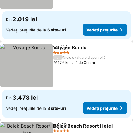
2.019 lei
Din
Vedeți prețurile de la
6 site-uri
Vedeți prețurile
Voyage Kundu
Distribuiți
Adăugaţi la favorite
5 Stele
/
Nicio evaluare disponibilă
17.6 km faţă de Centru
3.478 lei
Din
Vedeți prețurile de la
3 site-uri
Vedeți prețurile
Belek Beach Resort Hotel
Distribuiți
Adăugaţi la favorite