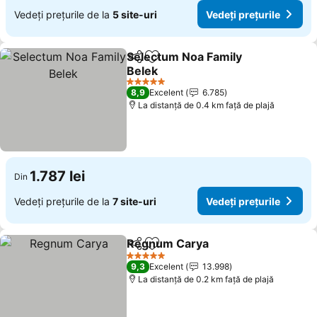
Vedeți prețurile de la
5 site-uri
Vedeți prețurile
Selectum Noa Family
Distribuiți
Adăugaţi la favorite
Belek
5 Stele
8,9
Excelent
6.785
La distanță de 0.4 km față de plajă
1.787 lei
Din
Vedeți prețurile de la
7 site-uri
Vedeți prețurile
Regnum Carya
Distribuiți
Adăugaţi la favorite
5 Stele
9,3
Excelent
13.998
La distanță de 0.2 km față de plajă