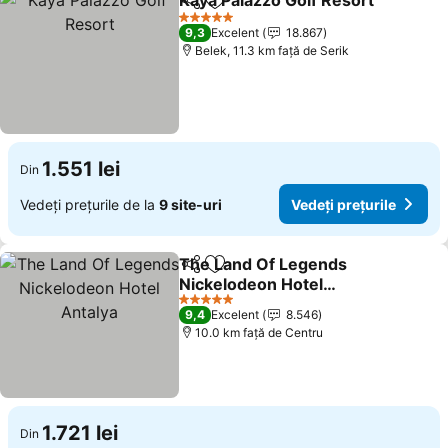
Kaya Palazzo Golf Resort
Distribuiți
Adăugaţi la favorite
5 Stele
9,3
Excelent
18.867
Belek, 11.3 km faţă de Serik
1.551 lei
Din
Vedeți prețurile de la
9 site-uri
Vedeți prețurile
The Land Of Legends
Distribuiți
Adăugaţi la favorite
Nickelodeon Hotel
Antalya
5 Stele
9,4
Excelent
8.546
10.0 km faţă de Centru
1.721 lei
Din