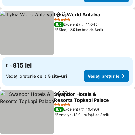
Lykia World Antalya
Distribuiți
Adăugaţi la favorite
5 Stele
8,5
Excelent
11.045
Side, 12.5 km faţă de Serik
815 lei
Din
Vedeți prețurile de la
5 site-uri
Vedeți prețurile
Swandor Hotels &
Distribuiți
Adăugaţi la favorite
Resorts Topkapi Palace
5 Stele
8,9
Excelent
19.496
Antalya, 18.0 km faţă de Serik