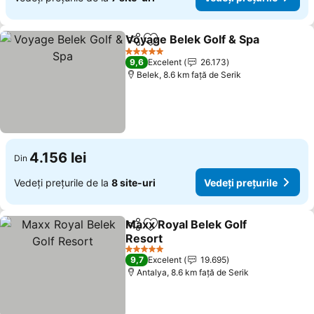
Voyage Belek Golf & Spa
Distribuiți
Adăugaţi la favorite
5 Stele
9,6
Excelent
26.173
Belek, 8.6 km faţă de Serik
4.156 lei
Din
Vedeți prețurile de la
8 site-uri
Vedeți prețurile
Maxx Royal Belek Golf
Distribuiți
Adăugaţi la favorite
Resort
5 Stele
9,7
Excelent
19.695
Antalya, 8.6 km faţă de Serik