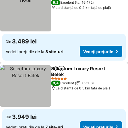
5 Stele
9,2
Excelent
16.472
La distanță de 0.4 km față de plajă
3.489 lei
Din
Vedeți prețurile de la
8 site-uri
Vedeți prețurile
Selectum Luxury Resort
Distribuiți
Adăugaţi la favorite
Belek
5 Stele
9,4
Excelent
15.508
La distanță de 0.5 km față de plajă
3.949 lei
Din
Vedeți prețurile de la
7 site-uri
Vedeți prețurile