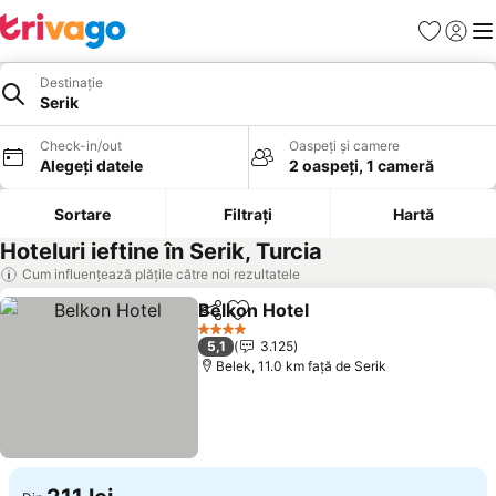
Favorite
Conect
Men
Destinație
Serik
Check-in/out
Oaspeți și camere
Alegeți datele
2 oaspeți, 1 cameră
Sortare
Filtrați
Hartă
Hoteluri ieftine în Serik, Turcia
Cum influențează plățile către noi rezultatele
Belkon Hotel
Distribuiți
Adăugaţi la favorite
4 Stele
5,1
3.125
Belek, 11.0 km faţă de Serik