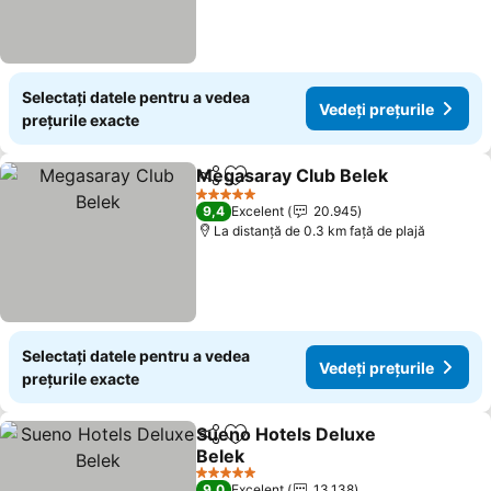
Selectați datele pentru a vedea
Vedeți prețurile
prețurile exacte
Megasaray Club Belek
Distribuiți
Adăugaţi la favorite
5 Stele
9,4
Excelent
20.945
La distanță de 0.3 km față de plajă
Selectați datele pentru a vedea
Vedeți prețurile
prețurile exacte
Sueno Hotels Deluxe
Distribuiți
Adăugaţi la favorite
Belek
5 Stele
9,0
Excelent
13.138