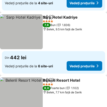
Vedeți prețurile de la
4 site-uri
Vedeți prețurile
Sarp Hotel Kadriye
Distribuiți
Adăugaţi la favorite
4 Stele
7,8
Bun
1.836
Belek, 9.5 km faţă de Serik
442 lei
Din
Vedeți prețurile de la
6 site-uri
Vedeți prețurile
Belenli Resort Hotel
Distribuiți
Adăugaţi la favorite
4 Stele
8,0
Foarte bun
1.102
Belek, 7.7 km faţă de Serik