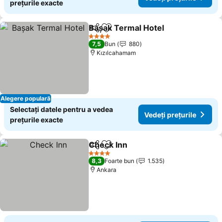
prețurile exacte
Başak Termal Hotel
Distribuiți
Adăugaţi la favorite
4 Stele
7,5
Bun
880
Kızılcahamam
Alegere populară
Selectați datele pentru a vedea
Vedeți prețurile
prețurile exacte
Check Inn
Distribuiți
Adăugaţi la favorite
4 Stele
8,3
Foarte bun
1.535
Ankara