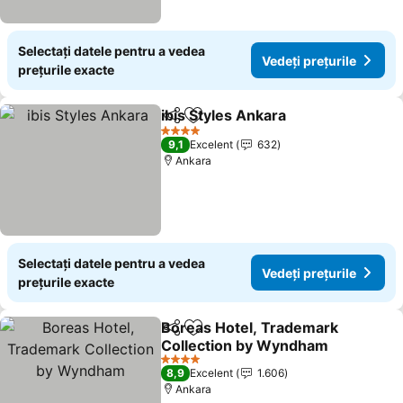
Selectați datele pentru a vedea
Vedeți prețurile
prețurile exacte
ibis Styles Ankara
Distribuiți
Adăugaţi la favorite
4 Stele
9,1
Excelent
632
Ankara
Selectați datele pentru a vedea
Vedeți prețurile
prețurile exacte
Boreas Hotel, Trademark
Distribuiți
Adăugaţi la favorite
Collection by Wyndham
4 Stele
8,9
Excelent
1.606
Ankara