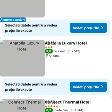
Alegere populară
Selectați datele pentru a vedea
Vedeți prețurile
prețurile exacte
Anatolia Luxury Hotel
Distribuiți
Adăugaţi la favorite
3 Stele
8,8
Excelent
2.513
Ankara
Selectați datele pentru a vedea
Vedeți prețurile
prețurile exacte
Connect Thermal Hotel
Distribuiți
Adăugaţi la favorite
5 Stele
8,2
Foarte bun
1.844