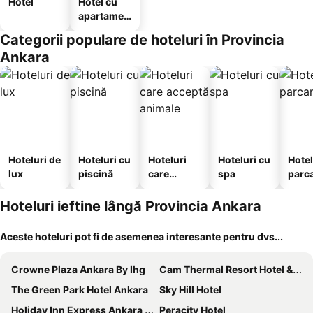
Hotel
Hotel cu
apartamen
te
Categorii populare de hoteluri în Provincia
Ankara
Hoteluri de
Hoteluri cu
Hoteluri
Hoteluri cu
Hotel
lux
piscină
care
spa
parc
acceptă
animale
Hoteluri ieftine lângă Provincia Ankara
Aceste hoteluri pot fi de asemenea interesante pentru dvs...
Crowne Plaza Ankara By Ihg
Cam Thermal Resort Hotel & Spa
The Green Park Hotel Ankara
Sky Hill Hotel
Holiday Inn Express Ankara - Airport By Ihg
Peracity Hotel