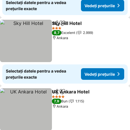
Selectați datele pentru a vedea
Vedeți prețurile
prețurile exacte
Sky Hill Hotel
Distribuiți
Adăugaţi la favorite
3 Stele
8,7
Excelent
2.999
Ankara
Selectați datele pentru a vedea
Vedeți prețurile
prețurile exacte
UK Ankara Hotel
Distribuiți
Adăugaţi la favorite
4 Stele
7,9
Bun
1.115
Ankara