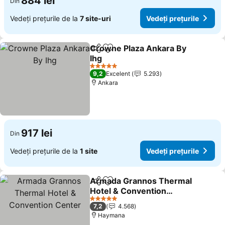
884 lei
Din
Vedeți prețurile de la
7 site-uri
Vedeți prețurile
Crowne Plaza Ankara By
Distribuiți
Adăugaţi la favorite
Ihg
5 Stele
9,2
Excelent
5.293
Ankara
917 lei
Din
Vedeți prețurile de la
1 site
Vedeți prețurile
Armada Grannos Thermal
Distribuiți
Adăugaţi la favorite
Hotel & Convention
Center
5 Stele
7,2
4.568
Haymana