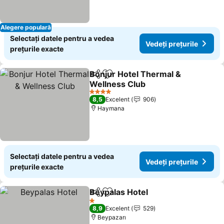
Alegere populară
Selectați datele pentru a vedea
Vedeți prețurile
prețurile exacte
Bonjur Hotel Thermal &
Distribuiți
Adăugaţi la favorite
Wellness Club
4 Stele
8,5
Excelent
906
Haymana
Selectați datele pentru a vedea
Vedeți prețurile
prețurile exacte
Beypalas Hotel
Distribuiți
Adăugaţi la favorite
1 Stele
8,9
Excelent
529
Beypazarı