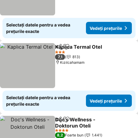
Selectați datele pentru a vedea
Vedeți prețurile
prețurile exacte
Kaplıca Termal Otel
Distribuiți
Adăugaţi la favorite
3 Stele
7,1
813
Kızılcahamam
Selectați datele pentru a vedea
Vedeți prețurile
prețurile exacte
Doc's Wellness -
Distribuiți
Adăugaţi la favorite
Doktorun Oteli
4 Stele
8,2
Foarte bun
1.441