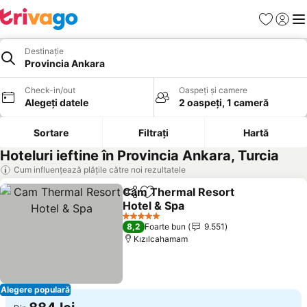
Favorite
Conect
Men
Destinație
Provincia Ankara
Check-in/out
Oaspeți și camere
Alegeți datele
2 oaspeți, 1 cameră
Sortare
Filtrați
Hartă
Hoteluri ieftine în Provincia Ankara, Turcia
Cum influențează plățile către noi rezultatele
Cam Thermal Resort
Distribuiți
Adăugaţi la favorite
Hotel & Spa
5 Stele
8,2
Foarte bun
9.551
Kızılcahamam
Alegere populară