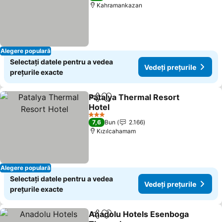
Kahramankazan
Alegere populară
Selectați datele pentru a vedea
Vedeți prețurile
prețurile exacte
Patalya Thermal Resort
Distribuiți
Adăugaţi la favorite
Hotel
3 Stele
7,6
Bun
2.166
Kızılcahamam
Alegere populară
Selectați datele pentru a vedea
Vedeți prețurile
prețurile exacte
Anadolu Hotels Esenboga
Distribuiți
Adăugaţi la favorite