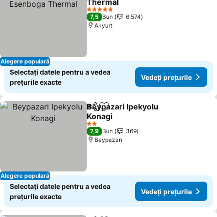
Thermal
5 Stele
7,5
Bun
6.574
Akyurt
Alegere populară
Selectați datele pentru a vedea
Vedeți prețurile
prețurile exacte
Beypazari Ipekyolu
Distribuiți
Adăugaţi la favorite
Konagi
2 Stele
7,9
Bun
369
Beypazarı
Alegere populară
Selectați datele pentru a vedea
Vedeți prețurile
prețurile exacte