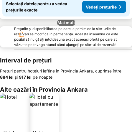
Selectați datele pentru a vedea
Vedeți prețurile
prețurile exacte
Mai mult
Prețurile și disponibilitatea pe care le primim de la site-urile de
rezervări se modifică în permanență. Aceasta înseamnă că este
posibil să nu găsiți întotdeauna exact aceeași ofertă pe care ați
văzut-o pe trivago atunci când ajungeți pe site-ul de rezervări.
Interval de prețuri
Prețuri pentru hoteluri ieftine în Provincia Ankara, cuprinse între
‎884 lei
și
‎917 lei
pe noapte.
Alte cazări în Provincia Ankara