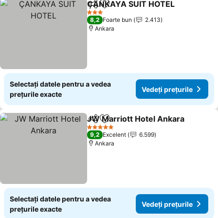
ÇANKAYA SUIT HOTEL
Distribuiți
Adăugaţi la favorite
3 Stele
8,2
Foarte bun
2.413
Ankara
Selectați datele pentru a vedea
Vedeți prețurile
prețurile exacte
JW Marriott Hotel Ankara
Distribuiți
Adăugaţi la favorite
5 Stele
9,2
Excelent
6.599
Ankara
Selectați datele pentru a vedea
Vedeți prețurile
prețurile exacte