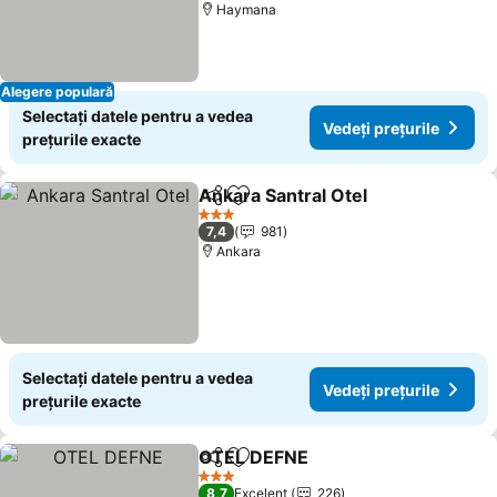
Haymana
Alegere populară
Selectați datele pentru a vedea
Vedeți prețurile
prețurile exacte
Ankara Santral Otel
Distribuiți
Adăugaţi la favorite
3 Stele
7,4
981
Ankara
Selectați datele pentru a vedea
Vedeți prețurile
prețurile exacte
OTEL DEFNE
Distribuiți
Adăugaţi la favorite
3 Stele
8,7
Excelent
226