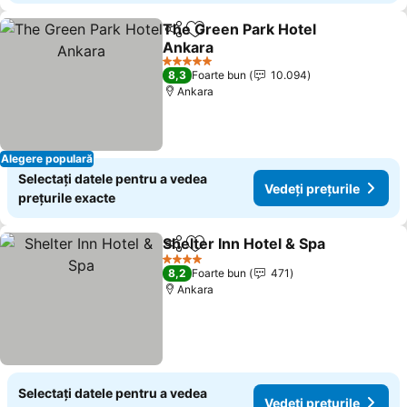
The Green Park Hotel
Distribuiți
Adăugaţi la favorite
Ankara
5 Stele
8,3
Foarte bun
10.094
Ankara
Alegere populară
Selectați datele pentru a vedea
Vedeți prețurile
prețurile exacte
Shelter Inn Hotel & Spa
Distribuiți
Adăugaţi la favorite
4 Stele
8,2
Foarte bun
471
Ankara
Selectați datele pentru a vedea
Vedeți prețurile