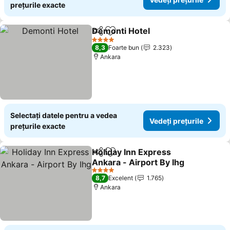
prețurile exacte
Demonti Hotel
Distribuiți
Adăugaţi la favorite
4 Stele
8,3
Foarte bun
2.323
Ankara
Selectați datele pentru a vedea
Vedeți prețurile
prețurile exacte
Holiday Inn Express
Distribuiți
Adăugaţi la favorite
Ankara - Airport By Ihg
4 Stele
8,7
Excelent
1.765
Ankara