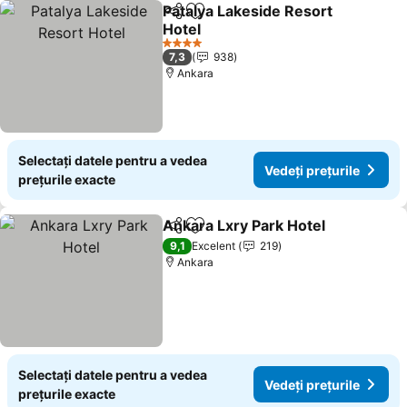
Patalya Lakeside Resort
Distribuiți
Adăugaţi la favorite
Hotel
4 Stele
7,3
938
Ankara
Selectați datele pentru a vedea
Vedeți prețurile
prețurile exacte
Ankara Lxry Park Hotel
Distribuiți
Adăugaţi la favorite
9,1
Excelent
219
Ankara
Selectați datele pentru a vedea
Vedeți prețurile
prețurile exacte