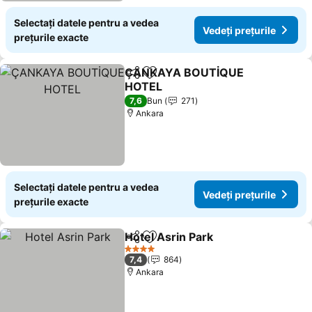
Selectați datele pentru a vedea
Vedeți prețurile
prețurile exacte
ÇANKAYA BOUTİQUE
Distribuiți
Adăugaţi la favorite
HOTEL
7,6
Bun
271
Ankara
Selectați datele pentru a vedea
Vedeți prețurile
prețurile exacte
Hotel Asrin Park
Distribuiți
Adăugaţi la favorite
4 Stele
7,4
864
Ankara