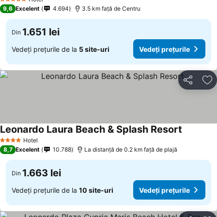
5 Stele
9,6
Excelent
4.694
3.5 km faţă de Centru
1.651 lei
Din
Vedeți prețurile de la
5 site-uri
Vedeți prețurile
Distribuiți
Ad
Leonardo Laura Beach & Splash Resort
Hotel
4 Stele
8,7
Excelent
10.788
La distanță de 0.2 km față de plajă
1.663 lei
Din
Vedeți prețurile de la
10 site-uri
Vedeți prețurile