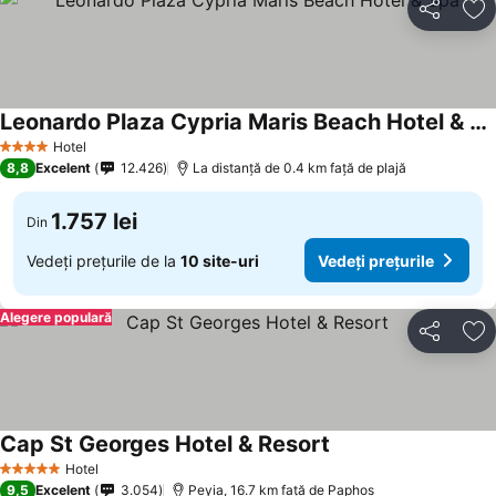
Distribuiți
Ad
Leonardo Plaza Cypria Maris Beach Hotel & Spa
Hotel
4 Stele
8,8
Excelent
12.426
La distanță de 0.4 km față de plajă
1.757 lei
Din
Vedeți prețurile de la
10 site-uri
Vedeți prețurile
Alegere populară
Distribuiți
Ad
Cap St Georges Hotel & Resort
Hotel
5 Stele
9,5
Excelent
3.054
Peyia, 16.7 km faţă de Paphos