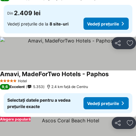
2.409 lei
Din
Vedeți prețurile de la
8 site-uri
Vedeți prețurile
Distribuiți
Ad
Amavi, MadeForTwo Hotels - Paphos
Hotel
5 Stele
9,6
Excelent
5.353
2.4 km faţă de Centru
Selectați datele pentru a vedea
Vedeți prețurile
prețurile exacte
Alegere populară
Distribuiți
Ad