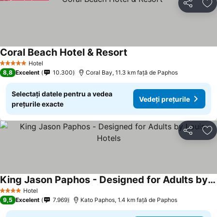
Distribuiți
Ad
Coral Beach Hotel & Resort
Hotel
5 Stele
8,8
Excelent
10.300
Coral Bay, 11.3 km faţă de Paphos
Selectați datele pentru a vedea
Vedeți prețurile
prețurile exacte
Distribuiți
Ad
King Jason Paphos - Designed for Adults by Louis Hotels
Hotel
4 Stele
9,5
Excelent
7.969
Kato Paphos, 1.4 km faţă de Paphos