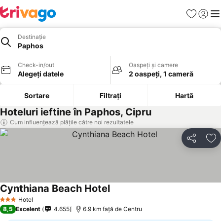
Favorite
Conect
Men
Destinație
Paphos
Check-in/out
Oaspeți și camere
Alegeți datele
2 oaspeți, 1 cameră
Sortare
Filtrați
Hartă
Hoteluri ieftine în Paphos, Cipru
Cum influențează plățile către noi rezultatele
Distribuiți
Ad
Cynthiana Beach Hotel
Hotel
3 Stele
8,5
Excelent
4.655
6.9 km faţă de Centru