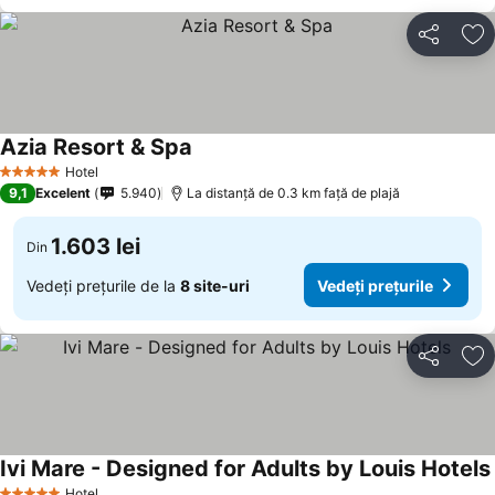
Distribuiți
Ad
Azia Resort & Spa
Hotel
5 Stele
9,1
Excelent
5.940
La distanță de 0.3 km față de plajă
1.603 lei
Din
Vedeți prețurile de la
8 site-uri
Vedeți prețurile
Distribuiți
Ad
Ivi Mare - Designed for Adults by Louis Hotels
Hotel