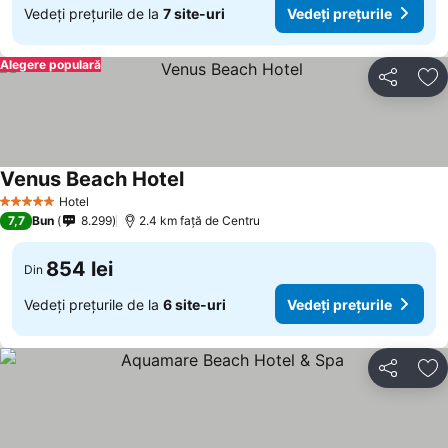
Vedeți prețurile de la
7 site-uri
Vedeți prețurile
Alegere populară
Distribuiți
Ad
Venus Beach Hotel
Hotel
5 Stele
7,7
Bun
8.299
2.4 km faţă de Centru
854 lei
Din
Vedeți prețurile de la
6 site-uri
Vedeți prețurile
Distribuiți
Ad