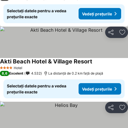
Selectați datele pentru a vedea
Vedeți prețurile
prețurile exacte
Distribuiți
Ad
Akti Beach Hotel & Village Resort
Hotel
4 Stele
8,6
Excelent
4.532
La distanță de 0.2 km față de plajă
Selectați datele pentru a vedea
Vedeți prețurile
prețurile exacte
Distribuiți
Ad