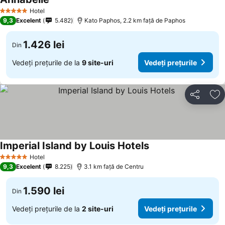
Hotel
5 Stele
9,3
Excelent
5.482
Kato Paphos, 2.2 km faţă de Paphos
1.426 lei
Din
Vedeți prețurile de la
9 site-uri
Vedeți prețurile
Distribuiți
Ad
Imperial Island by Louis Hotels
Hotel
5 Stele
9,3
Excelent
8.225
3.1 km faţă de Centru
1.590 lei
Din
Vedeți prețurile de la
2 site-uri
Vedeți prețurile