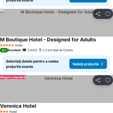
prețurile exacte
Distribuiți
Ad
M Boutique Hotel - Designed for Adults
Hotel
5 Stele
9,1
Excelent
2.442
2.2 km faţă de Centru
Selectați datele pentru a vedea
Vedeți prețurile
prețurile exacte
Alegere populară
Distribuiți
Ad
Veronica Hotel
Hotel