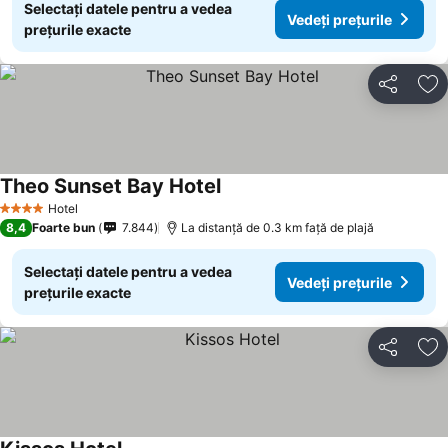
Selectați datele pentru a vedea
Vedeți prețurile
prețurile exacte
Distribuiți
Ad
Theo Sunset Bay Hotel
Hotel
4 Stele
8,4
Foarte bun
7.844
La distanță de 0.3 km față de plajă
Selectați datele pentru a vedea
Vedeți prețurile
prețurile exacte
Distribuiți
Ad