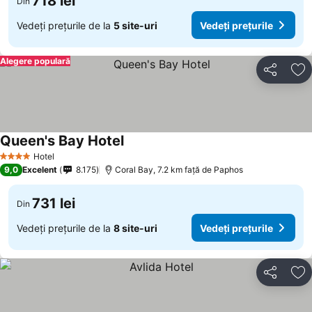
718 lei
Din
Vedeți prețurile de la
5 site-uri
Vedeți prețurile
Alegere populară
Distribuiți
Ad
Queen's Bay Hotel
Hotel
4 Stele
9,0
Excelent
8.175
Coral Bay, 7.2 km faţă de Paphos
731 lei
Din
Vedeți prețurile de la
8 site-uri
Vedeți prețurile
Distribuiți
Ad