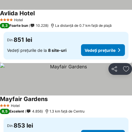
Avlida Hotel
Hotel
4 Stele
8,3
Foarte bun
10.228
La distanță de 0.7 km față de plajă
851 lei
Din
Vedeți prețurile de la
8 site-uri
Vedeți prețurile
Distribuiți
Ad
Mayfair Gardens
Hotel
3 Stele
8,5
Excelent
4.856
1.3 km faţă de Centru
853 lei
Din