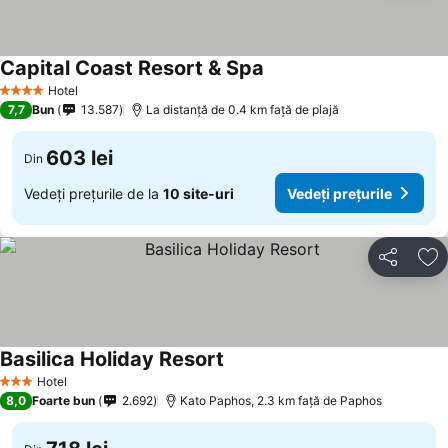
Capital Coast Resort & Spa
Hotel
4 Stele
7,7
Bun
13.587
La distanță de 0.4 km față de plajă
603 lei
Din
Vedeți prețurile de la
10 site-uri
Vedeți prețurile
Distribuiți
Ad
Basilica Holiday Resort
Hotel
3 Stele
8,0
Foarte bun
2.692
Kato Paphos, 2.3 km faţă de Paphos