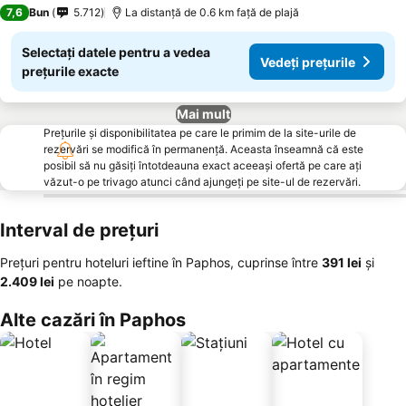
3 Stele
7,6
Bun
5.712
La distanță de 0.6 km față de plajă
Selectați datele pentru a vedea
Vedeți prețurile
prețurile exacte
Mai mult
Prețurile și disponibilitatea pe care le primim de la site-urile de
rezervări se modifică în permanență. Aceasta înseamnă că este
posibil să nu găsiți întotdeauna exact aceeași ofertă pe care ați
văzut-o pe trivago atunci când ajungeți pe site-ul de rezervări.
Interval de prețuri
Prețuri pentru hoteluri ieftine în Paphos, cuprinse între
‎391 lei
și
‎2.409 lei
pe noapte.
Alte cazări în Paphos