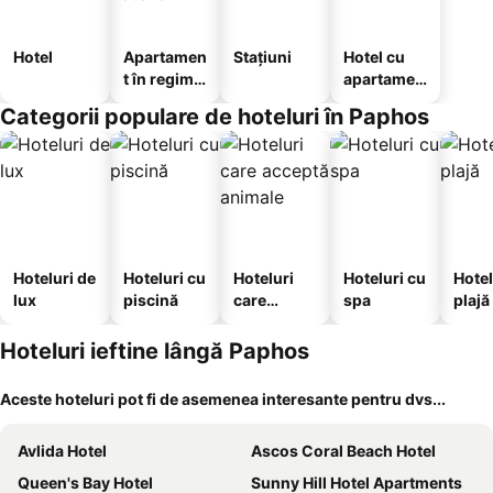
Hotel
Apartamen
Stațiuni
Hotel cu
t în regim
apartamen
hotelier
te
Categorii populare de hoteluri în Paphos
Hoteluri de
Hoteluri cu
Hoteluri
Hoteluri cu
Hotel
lux
piscină
care
spa
plajă
acceptă
animale
Hoteluri ieftine lângă Paphos
Aceste hoteluri pot fi de asemenea interesante pentru dvs...
Avlida Hotel
Ascos Coral Beach Hotel
Queen's Bay Hotel
Sunny Hill Hotel Apartments