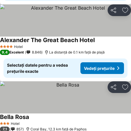
Distribuiți
Ad
Alexander The Great Beach Hotel
Hotel
4 Stele
9,4
Excelent
8.846
La distanță de 0.1 km față de plajă
Selectați datele pentru a vedea
Vedeți prețurile
prețurile exacte
Distribuiți
Ad
Bella Rosa
Hotel
3 Stele
7,1
857
Coral Bay, 12.3 km faţă de Paphos