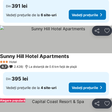
391 lei
Din
Vedeți prețurile de la
6 site-uri
Vedeți prețurile
Distribuiți
Ad
Sunny Hill Hotel Apartments
Hotel
3 Stele
6,7
2.428
La distanță de 0.6 km față de plajă
395 lei
Din
Vedeți prețurile de la
4 site-uri
Vedeți prețurile
Alegere populară
Distribuiți
Ad