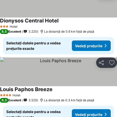
Dionysos Central Hotel
Hotel
3 Stele
8,5
Excelent
3.220
La distanță de 0.6 km față de plajă
Selectați datele pentru a vedea
Vedeți prețurile
prețurile exacte
Distribuiți
Ad
Louis Paphos Breeze
Hotel
4 Stele
9,3
Excelent
3.525
La distanță de 0.3 km față de plajă
Selectați datele pentru a vedea
Vedeți prețurile