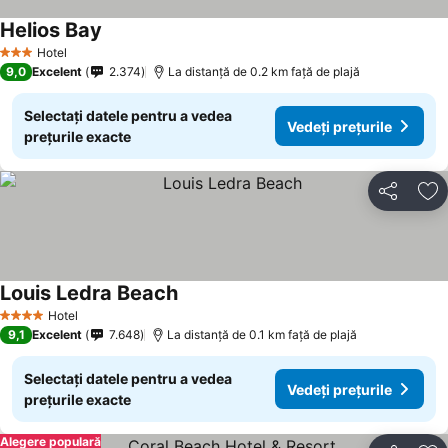
Helios Bay
Hotel
3 Stele
9,0
Excelent
2.374
La distanță de 0.2 km față de plajă
Selectați datele pentru a vedea
Vedeți prețurile
prețurile exacte
Distribuiți
Ad
Louis Ledra Beach
Hotel
4 Stele
9,1
Excelent
7.648
La distanță de 0.1 km față de plajă
Selectați datele pentru a vedea
Vedeți prețurile
prețurile exacte
Alegere populară