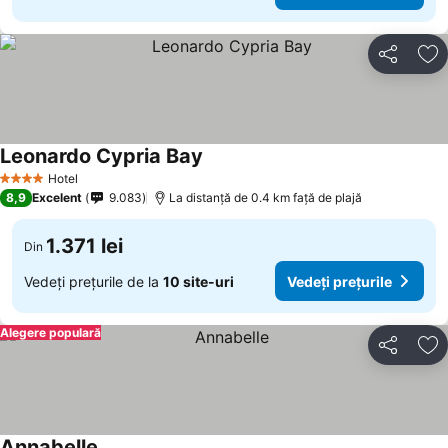
Distribuiți
Ad
Leonardo Cypria Bay
Hotel
4 Stele
8,9
Excelent
9.083
La distanță de 0.4 km față de plajă
1.371 lei
Din
Vedeți prețurile de la
10 site-uri
Vedeți prețurile
Alegere populară
Distribuiți
Ad
Annabelle