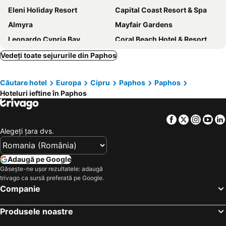
Eleni Holiday Resort
Capital Coast Resort & Spa
Almyra
Mayfair Gardens
Leonardo Cypria Bay
Coral Beach Hotel & Resort
Paphiessa Hotel
Veronica Hotel
Vedeți toate sejururile din Paphos
Venus Beach Hotel
Louis Ledra Beach
Căutare hotel
Europa
Cipru
Paphos
Paphos
Kissos Hotel
Theo Sunset Bay Hotel
Hoteluri ieftine în Paphos
Alexander The Great Beach Hotel
Akti Beach Hotel & Village Resort
Dionysos Central Hotel
Leonardo Laura Beach & Splash Resort
Facebook
Twitter
Insta
Yo
Amavi, MadeForTwo Hotels - Paphos
Aquamare Beach Hotel & Spa
Alegeţi ţara dvs.
Helios Bay
Cynthiana Beach Hotel
Mayfair Hotel
Avanti Hotel
Adaugă pe Google
Găsește-ne ușor rezultatele: adaugă
Louis Imperial Beach
Bella Rosa
trivago ca sursă preferată pe Google.
Regency Boutique Hotel
Anemi Hotel & Suites
Companie
Leonardo Plaza Cypria Maris Beach Hotel & Spa
Louis Paphos Breeze
Produsele noastre
M Boutique Hotel - Designed for Adults
Axiothea Hotel