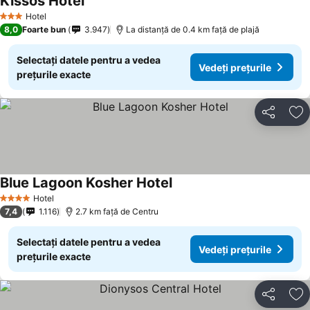
Kissos Hotel
Hotel
3 Stele
8,0
Foarte bun
3.947
La distanță de 0.4 km față de plajă
Selectați datele pentru a vedea
Vedeți prețurile
prețurile exacte
Distribuiți
Ad
Blue Lagoon Kosher Hotel
Hotel
4 Stele
7,4
1.116
2.7 km faţă de Centru
Selectați datele pentru a vedea
Vedeți prețurile
prețurile exacte
Distribuiți
Ad