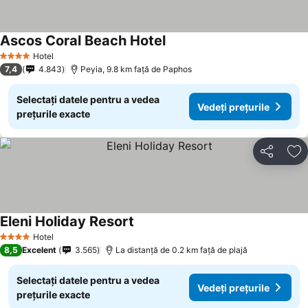
Ascos Coral Beach Hotel
Hotel
4 Stele
7,4
4.843
Peyia, 9.8 km faţă de Paphos
Selectați datele pentru a vedea
Vedeți prețurile
prețurile exacte
Distribuiți
Ad
Eleni Holiday Resort
Hotel
4 Stele
8,5
Excelent
3.565
La distanță de 0.2 km față de plajă
Selectați datele pentru a vedea
Vedeți prețurile
prețurile exacte