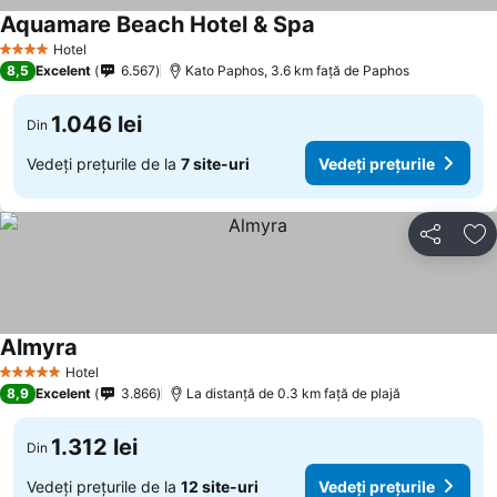
Aquamare Beach Hotel & Spa
Hotel
4 Stele
8,5
Excelent
6.567
Kato Paphos, 3.6 km faţă de Paphos
1.046 lei
Din
Vedeți prețurile de la
7 site-uri
Vedeți prețurile
Distribuiți
Ad
Almyra
Hotel
5 Stele
8,9
Excelent
3.866
La distanță de 0.3 km față de plajă
1.312 lei
Din
Vedeți prețurile de la
12 site-uri
Vedeți prețurile