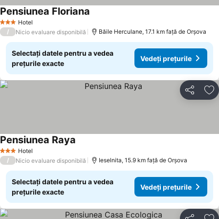
Pensiunea Floriana
Hotel
3 Stele
/
Băile Herculane, 17.1 km faţă de Orşova
Nicio evaluare disponibilă
Selectați datele pentru a vedea
Vedeți prețurile
prețurile exacte
Distribuiți
Ad
Pensiunea Raya
Hotel
3 Stele
/
Ieselnita, 15.9 km faţă de Orşova
Nicio evaluare disponibilă
Selectați datele pentru a vedea
Vedeți prețurile
prețurile exacte