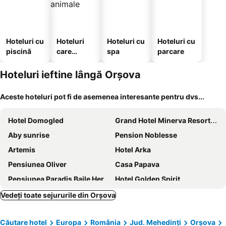
Hoteluri cu
Hoteluri
Hoteluri cu
Hoteluri cu
piscină
care
spa
parcare
acceptă
animale
Hoteluri ieftine lângă Orşova
Aceste hoteluri pot fi de asemenea interesante pentru dvs...
Hotel Domogled
Grand Hotel Minerva Resort & SPA
Aby sunrise
Pension Noblesse
Artemis
Hotel Arka
Pensiunea Oliver
Casa Papava
Pensiunea Paradis Baile Herculane
Hotel Golden Spirit
Casa Patryk
Pension RouaDeMunte
Vedeți toate sejururile din Orşova
Complex Turistic Central
Hotel Holiday Maria
Căutare hotel
Europa
România
Jud. Mehedinți
Orşova
Hotel International
Roman