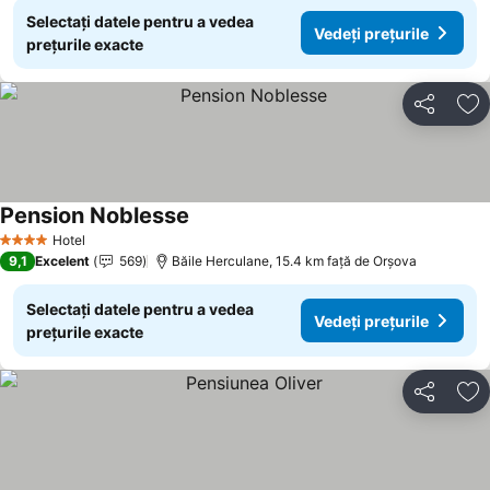
Selectați datele pentru a vedea
Vedeți prețurile
prețurile exacte
Distribuiți
Ad
Pension Noblesse
Hotel
4 Stele
9,1
Excelent
569
Băile Herculane, 15.4 km faţă de Orşova
Selectați datele pentru a vedea
Vedeți prețurile
prețurile exacte
Distribuiți
Ad