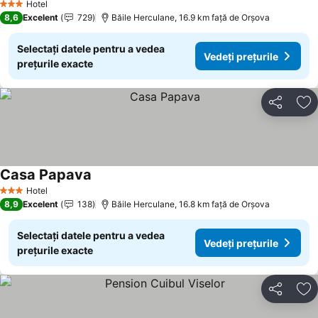
Hotel
3 Stele
8,6
Excelent
729
Băile Herculane, 16.9 km faţă de Orşova
Selectați datele pentru a vedea
Vedeți prețurile
prețurile exacte
Distribuiți
Ad
Casa Papava
Hotel
3 Stele
8,9
Excelent
138
Băile Herculane, 16.8 km faţă de Orşova
Selectați datele pentru a vedea
Vedeți prețurile
prețurile exacte
Distribuiți
Ad