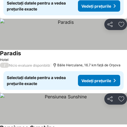
Selectați datele pentru a vedea
Vedeți prețurile
prețurile exacte
Distribuiți
Ad
Paradis
Hotel
/
Băile Herculane, 16.7 km faţă de Orşova
Nicio evaluare disponibilă
Selectați datele pentru a vedea
Vedeți prețurile
prețurile exacte
Distribuiți
Ad