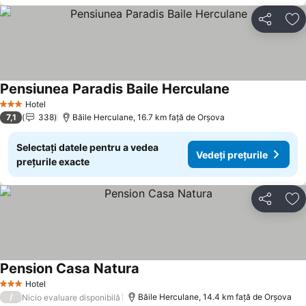
Distribuiți
Ad
Pensiunea Paradis Baile Herculane
Hotel
3 Stele
7,1
338
Băile Herculane, 16.7 km faţă de Orşova
Selectați datele pentru a vedea
Vedeți prețurile
prețurile exacte
Distribuiți
Ad
Pension Casa Natura
Hotel
3 Stele
/
Băile Herculane, 14.4 km faţă de Orşova
Nicio evaluare disponibilă