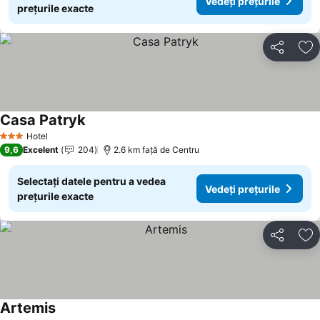
Vedeți prețurile
prețurile exacte
Distribuiți
Ad
Casa Patryk
Hotel
3 Stele
9,6
Excelent
204
2.6 km faţă de Centru
Selectați datele pentru a vedea
Vedeți prețurile
prețurile exacte
Distribuiți
Ad
Artemis