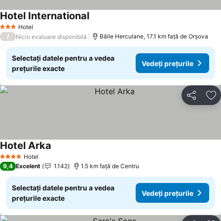
Hotel International
Hotel
3 Stele
/
Băile Herculane, 17.1 km faţă de Orşova
Nicio evaluare disponibilă
Selectați datele pentru a vedea
Vedeți prețurile
prețurile exacte
Distribuiți
Ad
Hotel Arka
Hotel
4 Stele
9,4
Excelent
1.142
1.5 km faţă de Centru
Selectați datele pentru a vedea
Vedeți prețurile
prețurile exacte