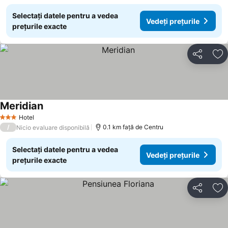
Selectați datele pentru a vedea
Vedeți prețurile
prețurile exacte
Distribuiți
Ad
Meridian
Hotel
3 Stele
/
0.1 km faţă de Centru
Nicio evaluare disponibilă
Selectați datele pentru a vedea
Vedeți prețurile
prețurile exacte
Distribuiți
Ad