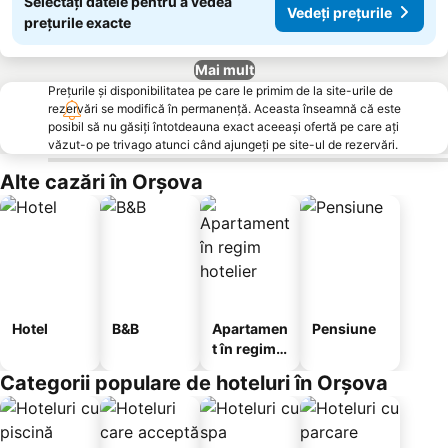
Selectați datele pentru a vedea
Vedeți prețurile
prețurile exacte
Mai mult
Prețurile și disponibilitatea pe care le primim de la site-urile de
rezervări se modifică în permanență. Aceasta înseamnă că este
posibil să nu găsiți întotdeauna exact aceeași ofertă pe care ați
văzut-o pe trivago atunci când ajungeți pe site-ul de rezervări.
Alte cazări în Orşova
Hotel
B&B
Apartamen
Pensiune
t în regim
hotelier
Categorii populare de hoteluri în Orşova