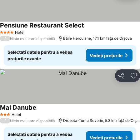
Pensiune Restaurant Select
Hotel
4 Stele
/
Băile Herculane, 17.1 km faţă de Orşova
Nicio evaluare disponibilă
Selectați datele pentru a vedea
Vedeți prețurile
prețurile exacte
Distribuiți
Ad
Mai Danube
Hotel
3 Stele
/
Drobeta-Turnu Severin, 5.8 km faţă de Orşova
Nicio evaluare disponibilă
Selectați datele pentru a vedea
Vedeți prețurile