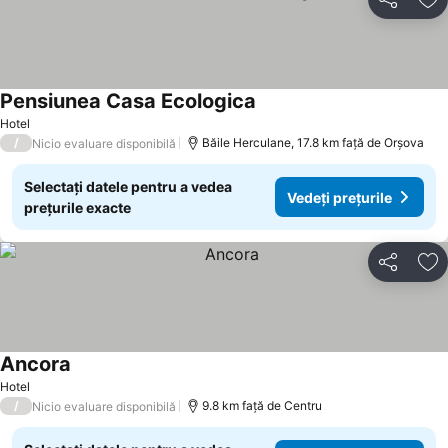
Distribuiți
Ad
Pensiunea Casa Ecologica
Hotel
/
Băile Herculane, 17.8 km faţă de Orşova
Nicio evaluare disponibilă
Selectați datele pentru a vedea
Vedeți prețurile
prețurile exacte
Distribuiți
Ad
Ancora
Hotel
/
9.8 km faţă de Centru
Nicio evaluare disponibilă