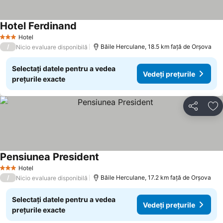
Hotel Ferdinand
Hotel
3 Stele
/
Băile Herculane, 18.5 km faţă de Orşova
Nicio evaluare disponibilă
Selectați datele pentru a vedea
Vedeți prețurile
prețurile exacte
Distribuiți
Ad
Pensiunea President
Hotel
3 Stele
/
Băile Herculane, 17.2 km faţă de Orşova
Nicio evaluare disponibilă
Selectați datele pentru a vedea
Vedeți prețurile
prețurile exacte