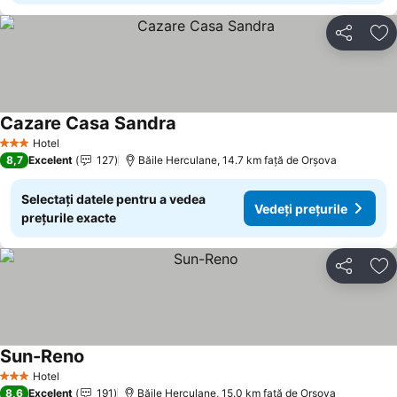
Distribuiți
Ad
Cazare Casa Sandra
Hotel
3 Stele
8,7
Excelent
127
Băile Herculane, 14.7 km faţă de Orşova
Selectați datele pentru a vedea
Vedeți prețurile
prețurile exacte
Distribuiți
Ad
Sun-Reno
Hotel
3 Stele
8,6
Excelent
191
Băile Herculane, 15.0 km faţă de Orşova