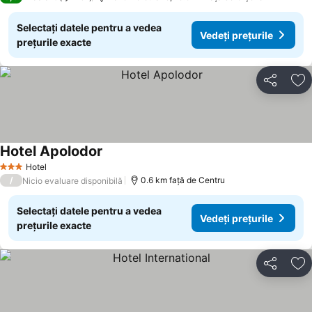
Selectați datele pentru a vedea
Vedeți prețurile
prețurile exacte
Distribuiți
Ad
Hotel Apolodor
Hotel
3 Stele
/
0.6 km faţă de Centru
Nicio evaluare disponibilă
Selectați datele pentru a vedea
Vedeți prețurile
prețurile exacte
Distribuiți
Ad