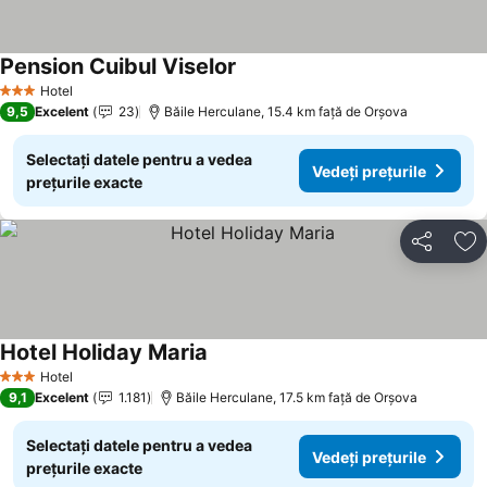
Pension Cuibul Viselor
Hotel
3 Stele
9,5
Excelent
23
Băile Herculane, 15.4 km faţă de Orşova
Selectați datele pentru a vedea
Vedeți prețurile
prețurile exacte
Distribuiți
Ad
Hotel Holiday Maria
Hotel
3 Stele
9,1
Excelent
1.181
Băile Herculane, 17.5 km faţă de Orşova
Selectați datele pentru a vedea
Vedeți prețurile
prețurile exacte