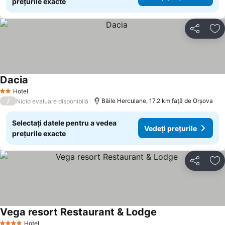
prețurile exacte
Distribuiți
Ad
Dacia
Hotel
2 Stele
/
Băile Herculane, 17.2 km faţă de Orşova
Nicio evaluare disponibilă
Selectați datele pentru a vedea
Vedeți prețurile
prețurile exacte
Distribuiți
Ad
Vega resort Restaurant & Lodge
Hotel