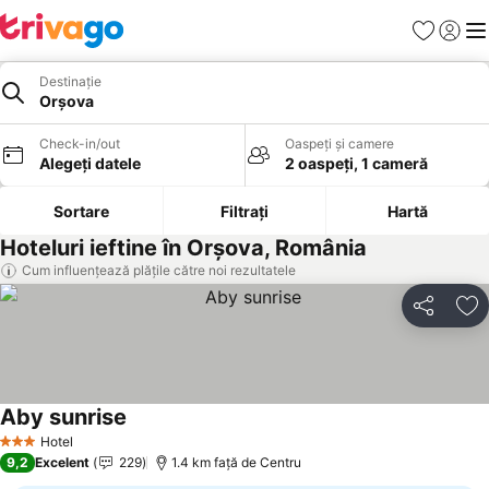
Favorite
Conect
Men
Destinație
Orşova
Check-in/out
Oaspeți și camere
Alegeți datele
2 oaspeți, 1 cameră
Sortare
Filtrați
Hartă
Hoteluri ieftine în Orşova, România
Cum influențează plățile către noi rezultatele
Distribuiți
Ad
Aby sunrise
Hotel
3 Stele
9,2
Excelent
229
1.4 km faţă de Centru