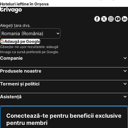
Hoteluri ieftine în Orşova
Cazare Casa Sandra
Sun-Reno
Pension Cuibul Viselor
Pensiunea Floriana
Facebook
Twitter
Insta
Yo
Dacia
Hotel Apolodor
Alegeţi ţara dvs.
Vega resort Restaurant & Lodge
Pensiunea President
Cabana Plapumioara
Pensiunea Sunshine
Adaugă pe Google
Găsește-ne ușor rezultatele: adaugă
Sara's Sons
Paradis
trivago ca sursă preferată pe Google.
Vila Select
Mai Danube
Companie
Meridian
Ancora
Produsele noastre
Continental Portile De Fier
Pension Casa Natura
Trandafirul Galben
Floare De Colt
Termeni și politici
Pensiune Restaurant Select
Pensiunea Casa Ecologica
Asistență
Cerna
Hotel Ferdinand
Conectează-te pentru beneficii exclusive
pentru membri