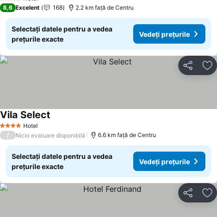
4 Stele
8,6
Excelent
168
2.2 km faţă de Centru
Selectați datele pentru a vedea
Vedeți prețurile
prețurile exacte
Distribuiți
Ad
Vila Select
Hotel
4 Stele
/
6.6 km faţă de Centru
Nicio evaluare disponibilă
Selectați datele pentru a vedea
Vedeți prețurile
prețurile exacte
Distribuiți
Ad