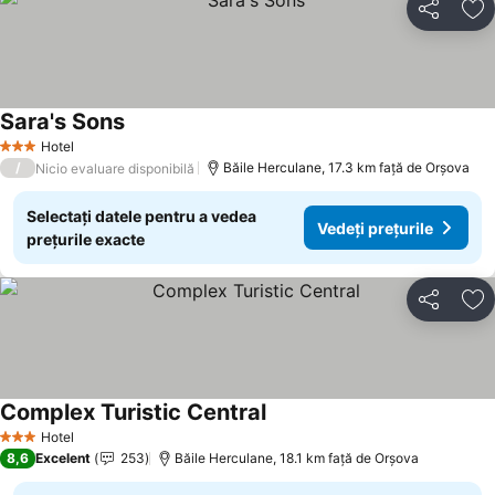
Distribuiți
Ad
Sara's Sons
Hotel
3 Stele
/
Băile Herculane, 17.3 km faţă de Orşova
Nicio evaluare disponibilă
Selectați datele pentru a vedea
Vedeți prețurile
prețurile exacte
Distribuiți
Ad
Complex Turistic Central
Hotel
3 Stele
8,6
Excelent
253
Băile Herculane, 18.1 km faţă de Orşova