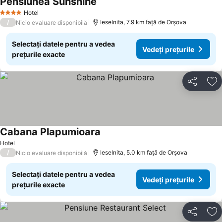
Pensiunea Sunshine
Hotel
4 Stele
/
Ieselnita, 7.9 km faţă de Orşova
Nicio evaluare disponibilă
Selectați datele pentru a vedea
Vedeți prețurile
prețurile exacte
Distribuiți
Ad
Cabana Plapumioara
Hotel
/
Ieselnita, 5.0 km faţă de Orşova
Nicio evaluare disponibilă
Selectați datele pentru a vedea
Vedeți prețurile
prețurile exacte
Distribuiți
Ad