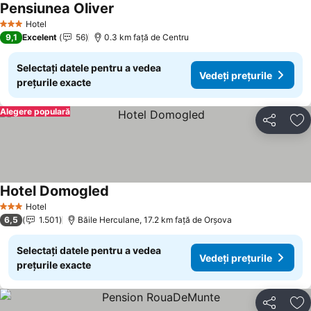
Pensiunea Oliver
Hotel
3 Stele
9,1
Excelent
56
0.3 km faţă de Centru
Selectați datele pentru a vedea
Vedeți prețurile
prețurile exacte
Alegere populară
Distribuiți
Ad
Hotel Domogled
Hotel
3 Stele
6,5
1.501
Băile Herculane, 17.2 km faţă de Orşova
Selectați datele pentru a vedea
Vedeți prețurile
prețurile exacte
Distribuiți
Ad