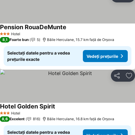
Pension RouaDeMunte
Hotel
3 Stele
8,1
Foarte bun
5
Băile Herculane, 15.7 km faţă de Orşova
Selectați datele pentru a vedea
Vedeți prețurile
prețurile exacte
Distribuiți
Ad
Hotel Golden Spirit
Hotel
3 Stele
8,6
Excelent
816
Băile Herculane, 16.8 km faţă de Orşova
Selectați datele pentru a vedea