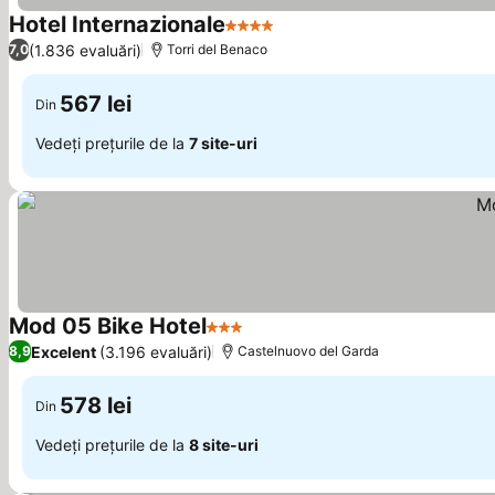
Hotel Internazionale
4 Stele
(1.836 evaluări)
7,0
Torri del Benaco
567 lei
Din
Vedeți prețurile de la
7 site-uri
Mod 05 Bike Hotel
3 Stele
Excelent
(3.196 evaluări)
8,9
Castelnuovo del Garda
578 lei
Din
Vedeți prețurile de la
8 site-uri