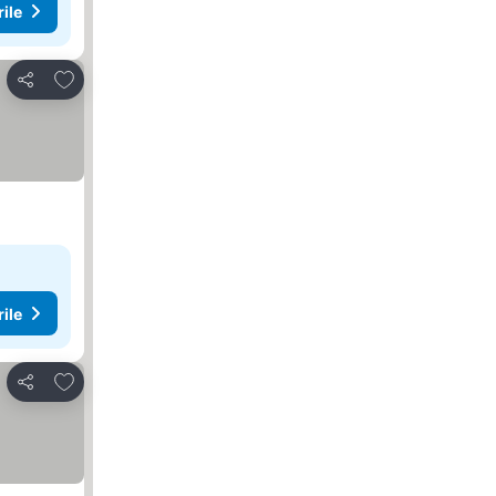
rile
Adăugaţi la favorite
Distribuiți
rile
Adăugaţi la favorite
Distribuiți