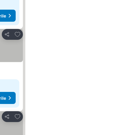
rile
Adăugaţi la favorite
Distribuiți
rile
Adăugaţi la favorite
Distribuiți