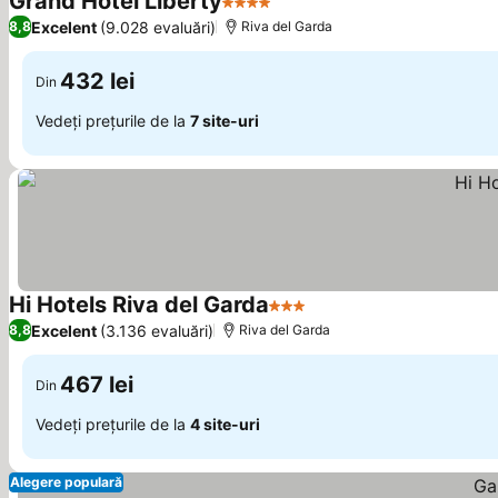
Grand Hotel Liberty
4 Stele
Excelent
(9.028 evaluări)
8,8
Riva del Garda
432 lei
Din
Vedeți prețurile de la
7 site-uri
Hi Hotels Riva del Garda
3 Stele
Excelent
(3.136 evaluări)
8,8
Riva del Garda
467 lei
Din
Vedeți prețurile de la
4 site-uri
Alegere populară