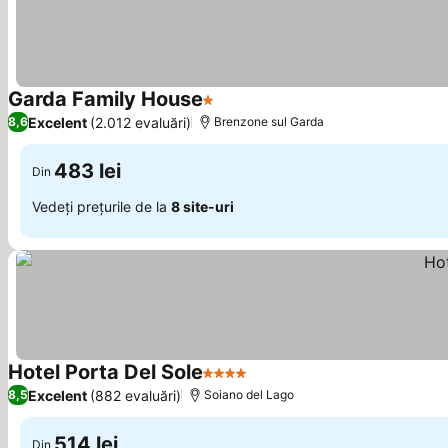
Garda Family House
1 Stele
Excelent
(2.012 evaluări)
8,6
Brenzone sul Garda
483 lei
Din
Vedeți prețurile de la
8 site-uri
Hotel Porta Del Sole
4 Stele
Excelent
(882 evaluări)
8,5
Soiano del Lago
514 lei
Din