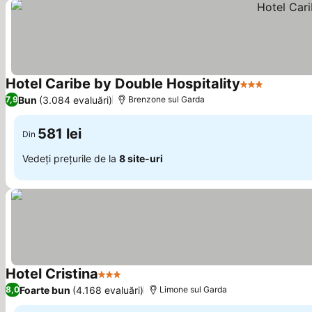
Hotel Caribe by Double Hospitality
3 Stele
Bun
(3.084 evaluări)
7,9
Brenzone sul Garda
581 lei
Din
Vedeți prețurile de la
8 site-uri
Hotel Cristina
3 Stele
Foarte bun
(4.168 evaluări)
8,0
Limone sul Garda