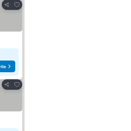
Adăugaţi la favorite
Distribuiți
rile
Adăugaţi la favorite
Distribuiți