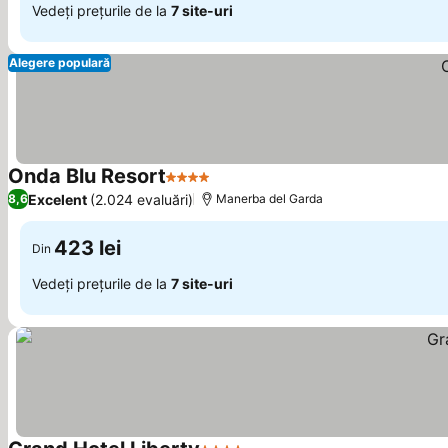
Vedeți prețurile de la
7 site-uri
Alegere populară
Onda Blu Resort
4 Stele
Excelent
(2.024 evaluări)
8,6
Manerba del Garda
423 lei
Din
Vedeți prețurile de la
7 site-uri