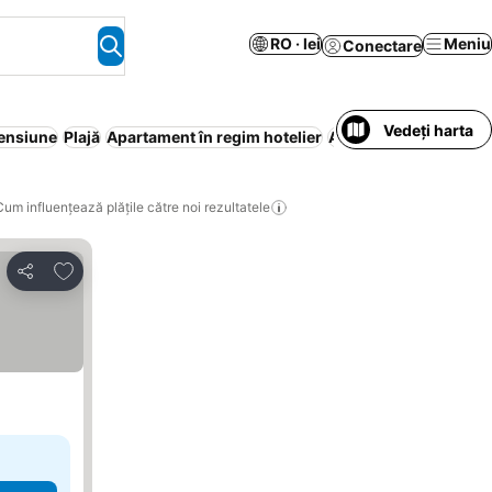
RO · lei
Meniu
Conectare
Vedeți harta
ensiune
Plajă
Apartament în regim hotelier
Animale de companie
Cum influențează plățile către noi rezultatele
Adăugaţi la favorite
Distribuiți