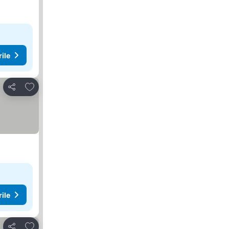
rile
Adăugaţi la favorite
Distribuiți
rile
Adăugaţi la favorite