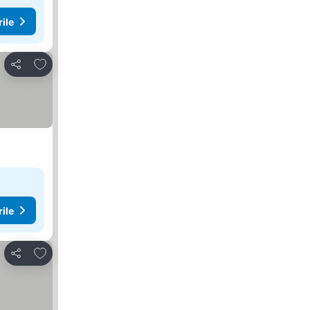
rile
Adăugaţi la favorite
Distribuiți
rile
Adăugaţi la favorite
Distribuiți