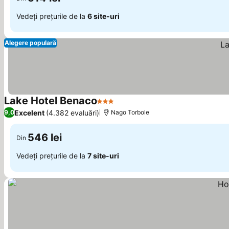
Vedeți prețurile de la
6 site-uri
Alegere populară
Lake Hotel Benaco
3 Stele
Excelent
(4.382 evaluări)
9,0
Nago Torbole
546 lei
Din
Vedeți prețurile de la
7 site-uri