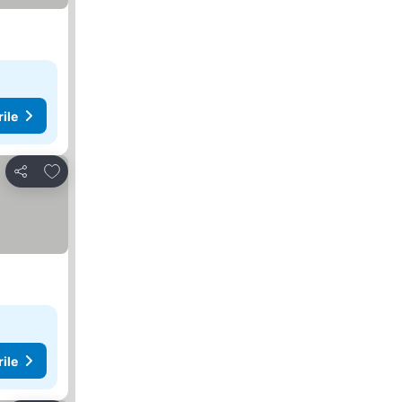
rile
Adăugaţi la favorite
Distribuiți
rile