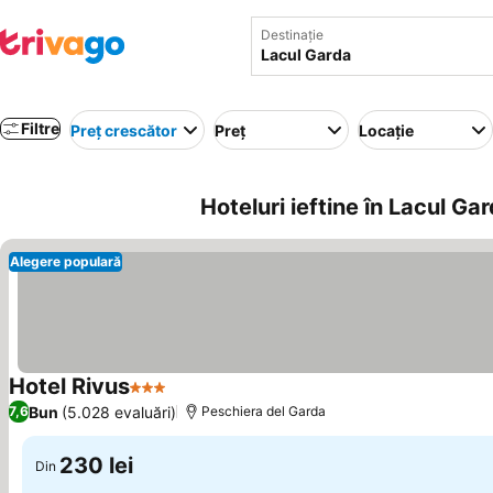
Destinație
Filtre
Preț crescător
Preț
Locație
Hoteluri ieftine în Lacul Gard
Alegere populară
Hotel Rivus
3 Stele
Bun
(5.028 evaluări)
7,6
Peschiera del Garda
230 lei
Din