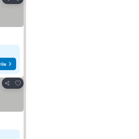
Distribuiți
rile
Adăugaţi la favorite
Distribuiți