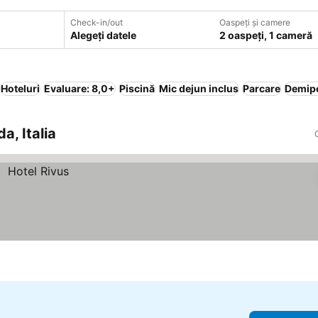
Check-in/out
Oaspeți și camere
Alegeți datele
2 oaspeți, 1 cameră
Hoteluri
Evaluare: 8,0+
Piscină
Mic dejun inclus
Parcare
Demip
a, Italia