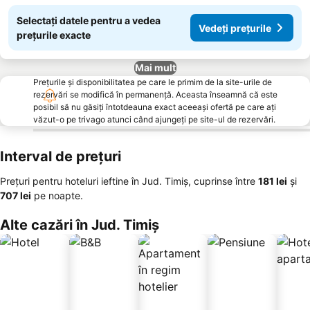
Selectați datele pentru a vedea
Vedeți prețurile
prețurile exacte
Mai mult
Prețurile și disponibilitatea pe care le primim de la site-urile de
rezervări se modifică în permanență. Aceasta înseamnă că este
posibil să nu găsiți întotdeauna exact aceeași ofertă pe care ați
văzut-o pe trivago atunci când ajungeți pe site-ul de rezervări.
Interval de prețuri
Prețuri pentru hoteluri ieftine în Jud. Timiș, cuprinse între
‎181 lei
și
‎707 lei
pe noapte.
Alte cazări în Jud. Timiș