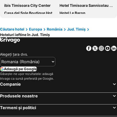
ibis Timisoara City Center
Hotel Timisoara Sannicolau Mare
Casa del Sole Boutique Hotel Timisoara
Hotel Le Baron
Euro Hotel
Pensiunea Pura Vida
Ambassador Hotel
Hotel Timisoara
Căutare hotel
Europa
România
Jud. Timiș
Hoteluri ieftine în Jud. Timiș
Hotel President
Hotel Spa Ice Resort
Hotel Rivo Timisoara
Casa Palace
Facebook
Twitter
Insta
Yo
Vila Zoppas Inn
Hotel Boavista
Alegeţi ţara dvs.
Hotel Silvana
Lido Hotel
Hotel Classico Timisoara
Hotel vila veneto
Adaugă pe Google
Casa Tinu
GBU Home Timisoara
Găsește-ne ușor rezultatele: adaugă
trivago ca sursă preferată pe Google.
Hotel Dacia
Hotel Angellis
Companie
Iosefin Residence
Pensiunea Dolce
Produsele noastre
Tresor Le Palais Timisoara, Curio Collection by Hilton
Pensiunea Ivu si Raul
Pension Yasmine
Pensiunea Vlad
Termeni și politici
Larissa
Hotel Neon