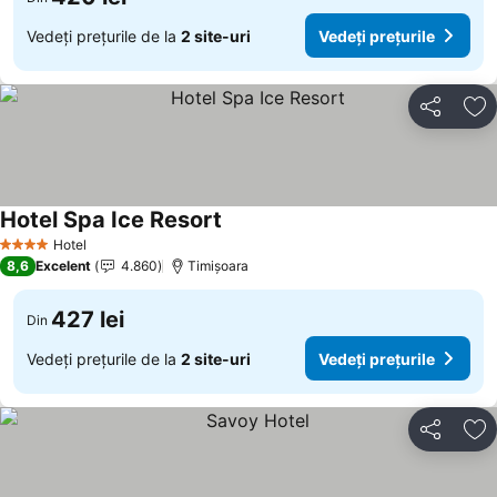
Vedeți prețurile de la
2 site-uri
Vedeți prețurile
Distribuiți
Ad
Hotel Spa Ice Resort
Hotel
4 Stele
8,6
Excelent
4.860
Timișoara
427 lei
Din
Vedeți prețurile de la
2 site-uri
Vedeți prețurile
Distribuiți
Ad