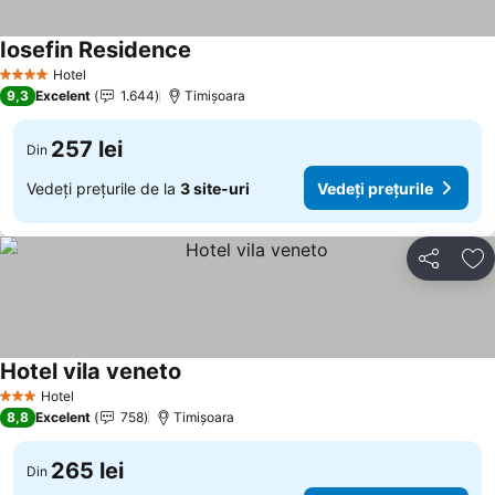
Iosefin Residence
Hotel
4 Stele
9,3
Excelent
1.644
Timișoara
257 lei
Din
Vedeți prețurile de la
3 site-uri
Vedeți prețurile
Distribuiți
Ad
Hotel vila veneto
Hotel
3 Stele
8,8
Excelent
758
Timișoara
265 lei
Din