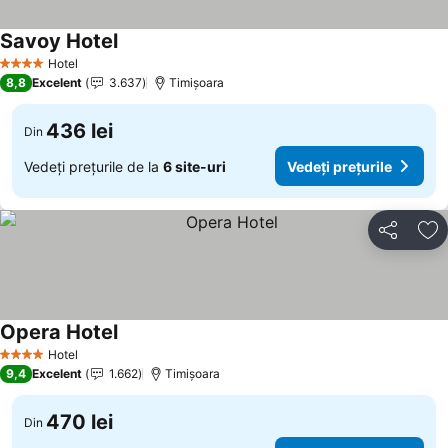
Savoy Hotel
Hotel
4 Stele
8,8
Excelent
3.637
Timișoara
436 lei
Din
Vedeți prețurile de la
6 site-uri
Vedeți prețurile
Distribuiți
Ad
Opera Hotel
Hotel
4 Stele
9,4
Excelent
1.662
Timișoara
470 lei
Din