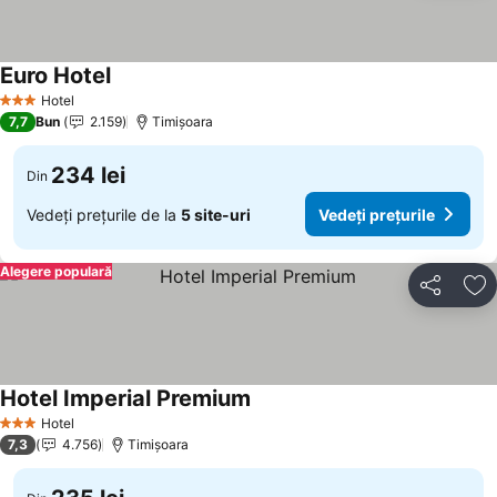
Euro Hotel
Hotel
3 Stele
7,7
Bun
2.159
Timișoara
234 lei
Din
Vedeți prețurile de la
5 site-uri
Vedeți prețurile
Alegere populară
Distribuiți
Ad
Hotel Imperial Premium
Hotel
3 Stele
7,3
4.756
Timișoara