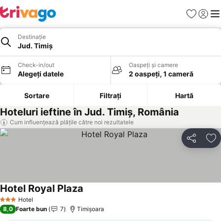
Favorite
Conect
Men
Destinație
Jud. Timiș
Check-in/out
Oaspeți și camere
Alegeți datele
2 oaspeți, 1 cameră
Sortare
Filtrați
Hartă
Hoteluri ieftine în Jud. Timiș, România
Cum influențează plățile către noi rezultatele
Distribuiți
Ad
Hotel Royal Plaza
Hotel
3 Stele
8,0
Foarte bun
7
Timișoara