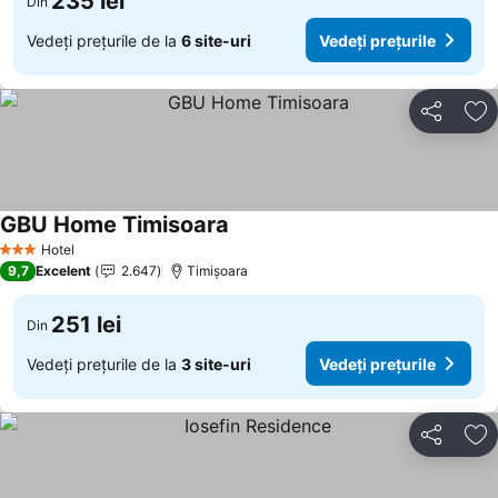
235 lei
Din
Vedeți prețurile de la
6 site-uri
Vedeți prețurile
Distribuiți
Ad
GBU Home Timisoara
Hotel
3 Stele
9,7
Excelent
2.647
Timișoara
251 lei
Din
Vedeți prețurile de la
3 site-uri
Vedeți prețurile
Distribuiți
Ad