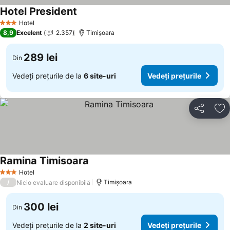
Hotel President
Hotel
3 Stele
8,9
Excelent
2.357
Timișoara
289 lei
Din
Vedeți prețurile de la
6 site-uri
Vedeți prețurile
Distribuiți
Ad
Ramina Timisoara
Hotel
3 Stele
/
Timișoara
Nicio evaluare disponibilă
300 lei
Din
Vedeți prețurile de la
2 site-uri
Vedeți prețurile