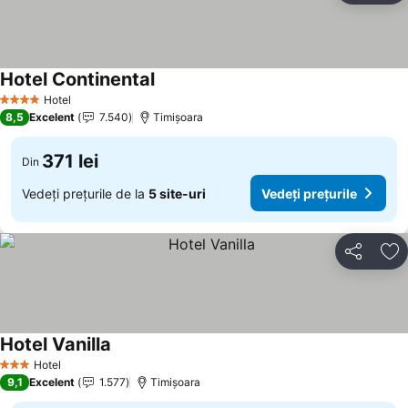
Hotel Continental
Hotel
4 Stele
8,5
Excelent
7.540
Timișoara
371 lei
Din
Vedeți prețurile de la
5 site-uri
Vedeți prețurile
Distribuiți
Ad
Hotel Vanilla
Hotel
3 Stele
9,1
Excelent
1.577
Timișoara