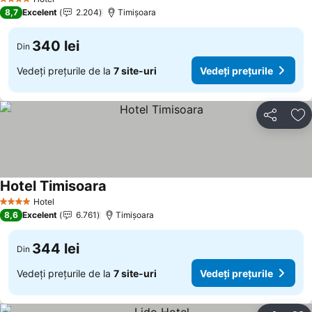
4 Stele
8,7
Excelent
2.204
Timișoara
340 lei
Din
Vedeți prețurile de la
7 site-uri
Vedeți prețurile
Distribuiți
Ad
Hotel Timisoara
Hotel
4 Stele
8,6
Excelent
6.761
Timișoara
344 lei
Din
Vedeți prețurile de la
7 site-uri
Vedeți prețurile