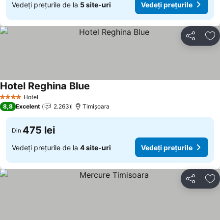
Vedeți prețurile de la
5 site-uri
Vedeți prețurile
Distribuiți
Ad
Hotel Reghina Blue
Hotel
4 Stele
8,8
Excelent
2.263
Timișoara
475 lei
Din
Vedeți prețurile de la
4 site-uri
Vedeți prețurile
Distribuiți
Ad