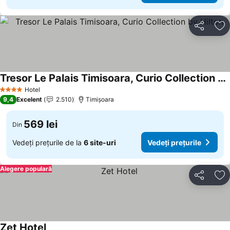
Distribuiți
Ad
Tresor Le Palais Timisoara, Curio Collection by Hilton
Hotel
4 Stele
9,4
Excelent
2.510
Timișoara
569 lei
Din
Vedeți prețurile de la
6 site-uri
Vedeți prețurile
Alegere populară
Distribuiți
Ad
Zet Hotel