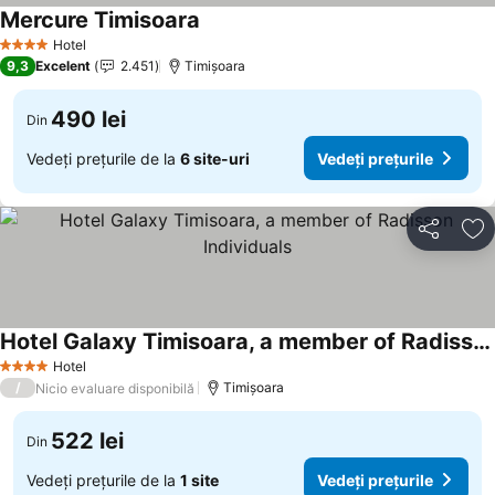
Mercure Timisoara
Hotel
4 Stele
9,3
Excelent
2.451
Timișoara
490 lei
Din
Vedeți prețurile de la
6 site-uri
Vedeți prețurile
Distribuiți
Ad
Hotel Galaxy Timisoara, a member of Radisson Individuals
Hotel
4 Stele
/
Timișoara
Nicio evaluare disponibilă
522 lei
Din
Vedeți prețurile de la
1 site
Vedeți prețurile