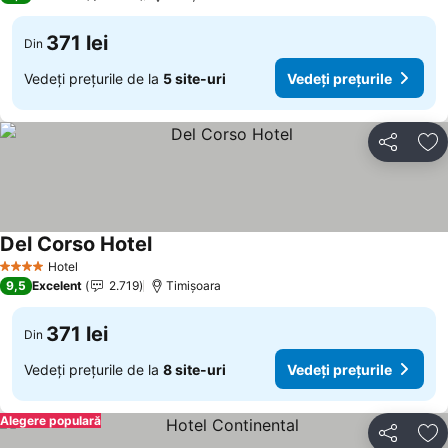
371 lei
Din
Vedeți prețurile de la
5 site-uri
Vedeți prețurile
Distribuiți
Ad
Del Corso Hotel
Hotel
4 Stele
9,5
Excelent
2.719
Timișoara
371 lei
Din
Vedeți prețurile de la
8 site-uri
Vedeți prețurile
Alegere populară
Distribuiți
Ad