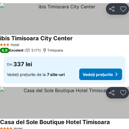
Distribuiți
Ad
ibis Timisoara City Center
Hotel
3 Stele
8,9
Excelent
5.171
Timișoara
337 lei
Din
Vedeți prețurile de la
7 site-uri
Vedeți prețurile
Distribuiți
Ad
Casa del Sole Boutique Hotel Timisoara
Hotel