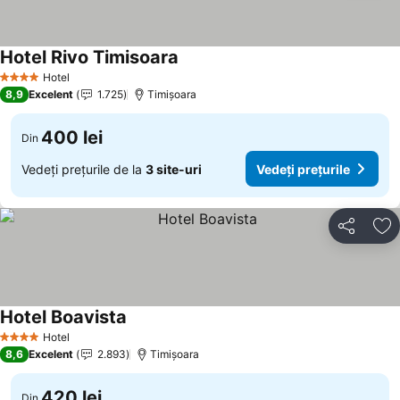
Hotel Rivo Timisoara
Hotel
4 Stele
8,9
Excelent
1.725
Timișoara
400 lei
Din
Vedeți prețurile de la
3 site-uri
Vedeți prețurile
Distribuiți
Ad
Hotel Boavista
Hotel
4 Stele
8,6
Excelent
2.893
Timișoara
420 lei
Din