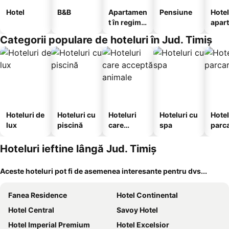
Hotel
B&B
Apartamen
Pensiune
Hotel
t în regim
apar
hotelier
te
Categorii populare de hoteluri în Jud. Timiș
Hoteluri de
Hoteluri cu
Hoteluri
Hoteluri cu
Hotel
lux
piscină
care
spa
parc
acceptă
animale
Hoteluri ieftine lângă Jud. Timiș
Aceste hoteluri pot fi de asemenea interesante pentru dvs...
Fanea Residence
Hotel Continental
Hotel Central
Savoy Hotel
Hotel Imperial Premium
Hotel Excelsior