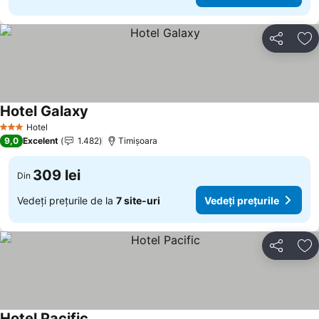
Distribuiți
Ad
Hotel Galaxy
Hotel
3 Stele
9,0
Excelent
1.482
Timișoara
309 lei
Din
Vedeți prețurile de la
7 site-uri
Vedeți prețurile
Distribuiți
Ad
Hotel Pacific