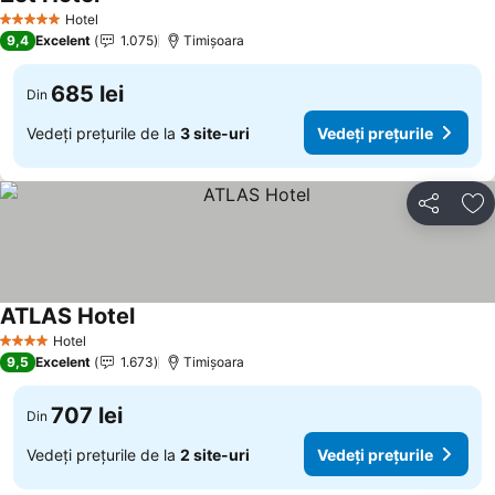
Hotel
5 Stele
9,4
Excelent
1.075
Timișoara
685 lei
Din
Vedeți prețurile de la
3 site-uri
Vedeți prețurile
Distribuiți
Ad
ATLAS Hotel
Hotel
4 Stele
9,5
Excelent
1.673
Timișoara
707 lei
Din
Vedeți prețurile de la
2 site-uri
Vedeți prețurile