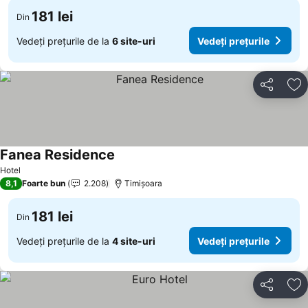
181 lei
Din
Vedeți prețurile de la
6 site-uri
Vedeți prețurile
Distribuiți
Ad
Fanea Residence
Hotel
8,1
Foarte bun
2.208
Timișoara
181 lei
Din
Vedeți prețurile de la
4 site-uri
Vedeți prețurile
Distribuiți
Ad