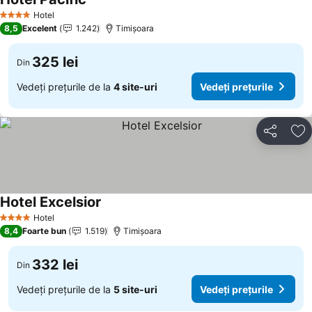
Hotel
4 Stele
8,5
Excelent
1.242
Timișoara
325 lei
Din
Vedeți prețurile de la
4 site-uri
Vedeți prețurile
Distribuiți
Ad
Hotel Excelsior
Hotel
4 Stele
8,4
Foarte bun
1.519
Timișoara
332 lei
Din
Vedeți prețurile de la
5 site-uri
Vedeți prețurile