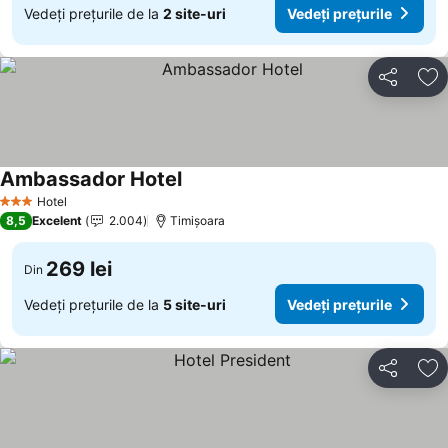
Vedeți prețurile de la
2 site-uri
Vedeți prețurile
Distribuiți
Ad
Ambassador Hotel
Hotel
3 Stele
8,5
Excelent
2.004
Timișoara
269 lei
Din
Vedeți prețurile de la
5 site-uri
Vedeți prețurile
Distribuiți
Ad