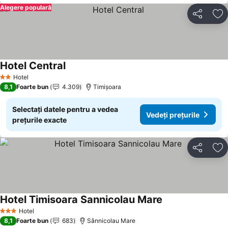
Alegere populară
Distribuiți
Ad
Hotel Central
Hotel
2 Stele
8,1
Foarte bun
4.309
Timișoara
Selectați datele pentru a vedea
Vedeți prețurile
prețurile exacte
Distribuiți
Ad
Hotel Timisoara Sannicolau Mare
Hotel
3 Stele
8,1
Foarte bun
683
Sânnicolau Mare