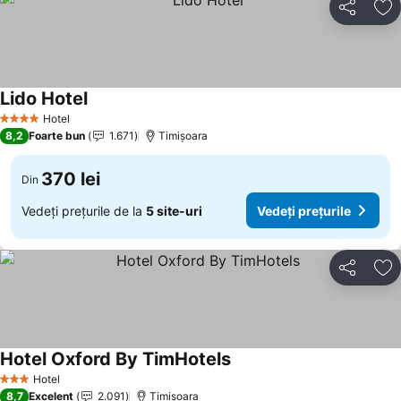
Distribuiți
Ad
Lido Hotel
Hotel
4 Stele
8,2
Foarte bun
1.671
Timișoara
370 lei
Din
Vedeți prețurile de la
5 site-uri
Vedeți prețurile
Distribuiți
Ad
Hotel Oxford By TimHotels
Hotel
3 Stele
8,7
Excelent
2.091
Timișoara