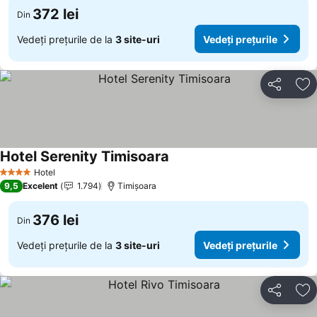
372 lei
Din
Vedeți prețurile de la
3 site-uri
Vedeți prețurile
Distribuiți
Ad
Hotel Serenity Timisoara
Hotel
4 Stele
9,5
Excelent
1.794
Timișoara
376 lei
Din
Vedeți prețurile de la
3 site-uri
Vedeți prețurile
Distribuiți
Ad