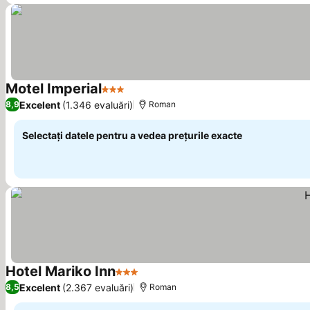
Motel Imperial
3 Stele
Excelent
(1.346 evaluări)
8,9
Roman
Selectați datele pentru a vedea prețurile exacte
Hotel Mariko Inn
3 Stele
Excelent
(2.367 evaluări)
8,5
Roman