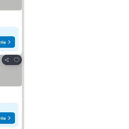
rile
Adăugaţi la favorite
Distribuiți
rile