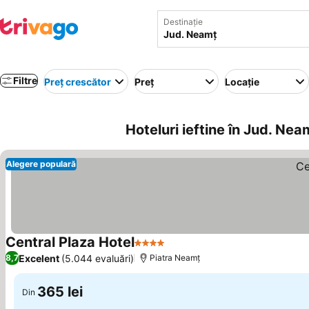
Destinație
Filtre
Preț crescător
Preț
Locație
Hoteluri ieftine în Jud. Ne
Alegere populară
Central Plaza Hotel
4 Stele
Excelent
(5.044 evaluări)
8,7
Piatra Neamț
365 lei
Din