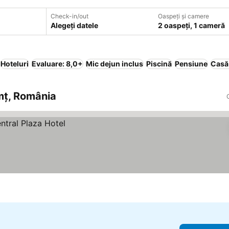
Check-in/out
Oaspeți și camere
Alegeți datele
2 oaspeți, 1 cameră
Hoteluri
Evaluare: 8,0+
Mic dejun inclus
Piscină
Pensiune
Casă
amț, România