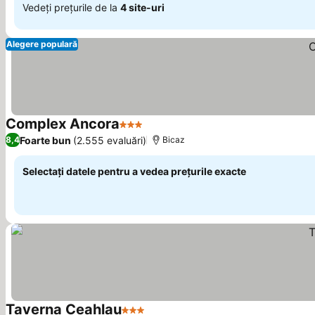
Vedeți prețurile de la
4 site-uri
Alegere populară
Complex Ancora
3 Stele
Foarte bun
(2.555 evaluări)
8,4
Bicaz
Selectați datele pentru a vedea prețurile exacte
Taverna Ceahlau