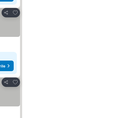
Adăugaţi la favorite
Distribuiți
rile
Adăugaţi la favorite
Distribuiți