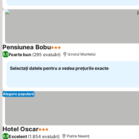
Pensiunea Bobu
3 Stele
Foarte bun
(295 evaluări)
8,0
Izvorul Muntelui
Selectați datele pentru a vedea prețurile exacte
Alegere populară
Hotel Oscar
3 Stele
Excelent
(1.854 evaluări)
8,9
Piatra Neamț