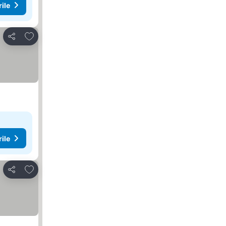
rile
Adăugaţi la favorite
Distribuiți
rile
Adăugaţi la favorite
Distribuiți