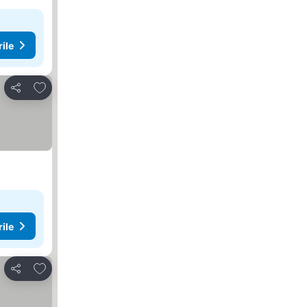
rile
Adăugaţi la favorite
Distribuiți
rile
Adăugaţi la favorite
Distribuiți