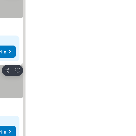
rile
Adăugaţi la favorite
Distribuiți
rile