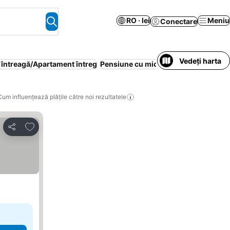
RO · lei
Meniu
Conectare
Vedeți harta
 întreagă/Apartament întreg
Pensiune cu mic dejun
Familii
Resta
Cum influențează plățile către noi rezultatele
Adăugaţi la favorite
Distribuiți