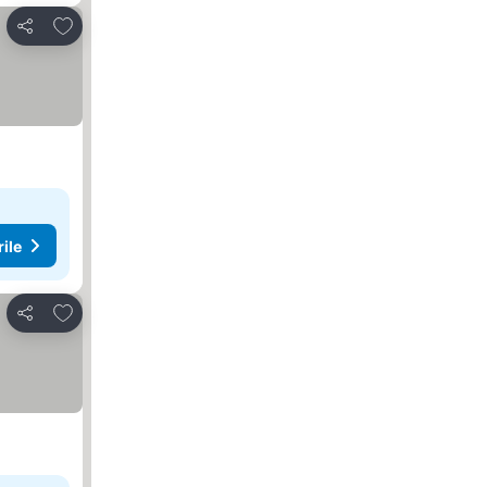
Adăugaţi la favorite
Distribuiți
rile
Adăugaţi la favorite
Distribuiți