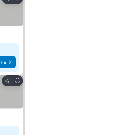
Distribuiți
rile
Adăugaţi la favorite
Distribuiți