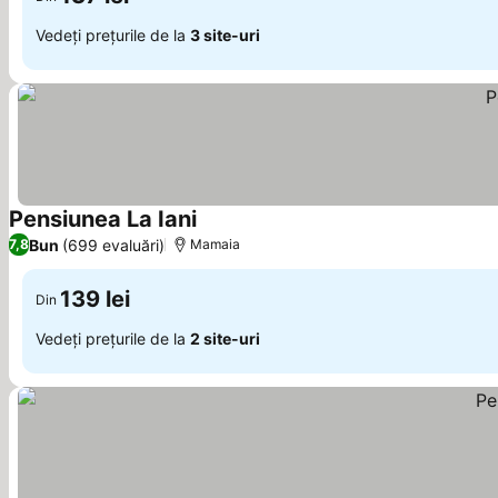
Vedeți prețurile de la
3 site-uri
Pensiunea La Iani
Bun
(699 evaluări)
7,8
Mamaia
139 lei
Din
Vedeți prețurile de la
2 site-uri