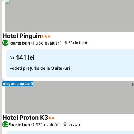
Hotel Pinguin
3 Stele
Foarte bun
(1.058 evaluări)
8,2
Eforie Nord
141 lei
Din
Vedeți prețurile de la
3 site-uri
Alegere populară
Hotel Proton K3
2 Stele
Foarte bun
(1.371 evaluări)
8,2
Neptun