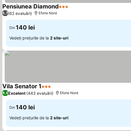
Pensiunea Diamond
3 Stele
(62 evaluări)
5,7
Eforie Nord
140 lei
Din
Vedeți prețurile de la
2 site-uri
Vila Senator 1
3 Stele
Excelent
(443 evaluări)
9,0
Eforie Nord
140 lei
Din
Vedeți prețurile de la
2 site-uri