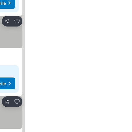
rile
Adăugaţi la favorite
Distribuiți
rile
Adăugaţi la favorite
Distribuiți