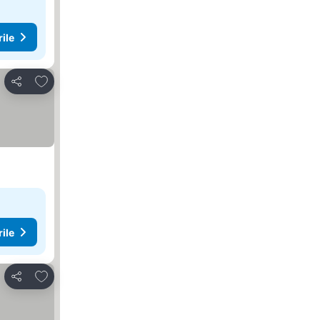
rile
Adăugaţi la favorite
Distribuiți
rile
Adăugaţi la favorite
Distribuiți