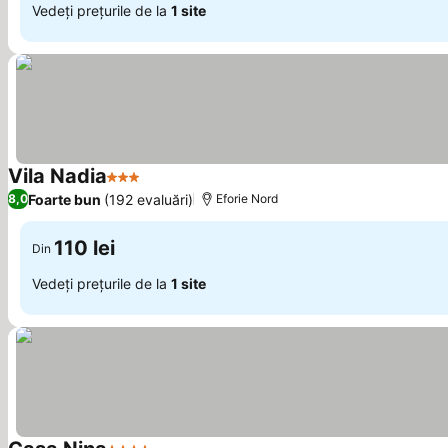
Vedeți prețurile de la
1 site
Vila Nadia
3 Stele
Foarte bun
(192 evaluări)
8,0
Eforie Nord
110 lei
Din
Vedeți prețurile de la
1 site