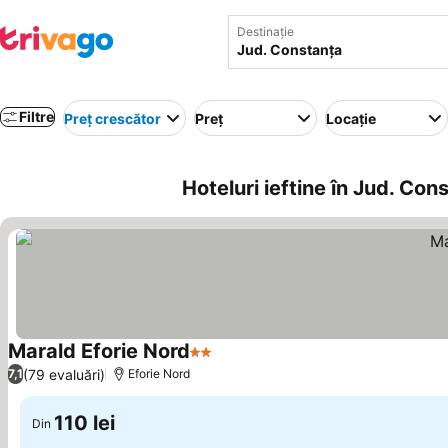
Destinație
Filtre
Preț crescător
Preț
Locație
Hoteluri ieftine în Jud. Co
Marald Eforie Nord
2 Stele
(79 evaluări)
7,1
Eforie Nord
110 lei
Din