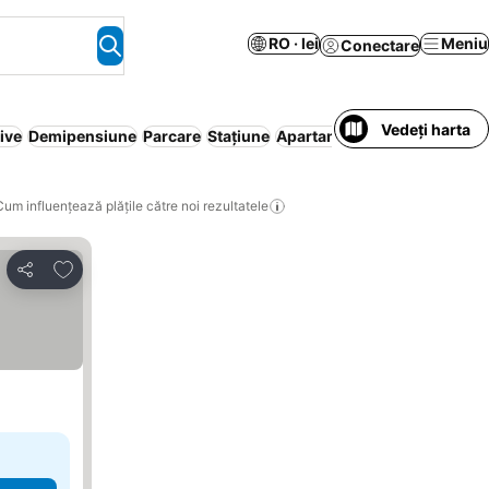
RO · lei
Meniu
Conectare
Vedeți harta
ive
Demipensiune
Parcare
Stațiune
Apartament în regim hotelie
Cum influențează plățile către noi rezultatele
Adăugaţi la favorite
Distribuiți