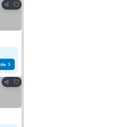
Adăugaţi la favorite
Distribuiți
rile
Adăugaţi la favorite
Distribuiți