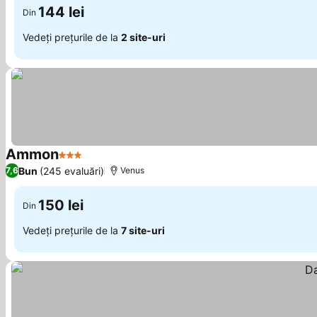
144 lei
Din
Vedeți prețurile de la
2 site-uri
Ammon
3 Stele
Bun
(245 evaluări)
7,6
Venus
150 lei
Din
Vedeți prețurile de la
7 site-uri