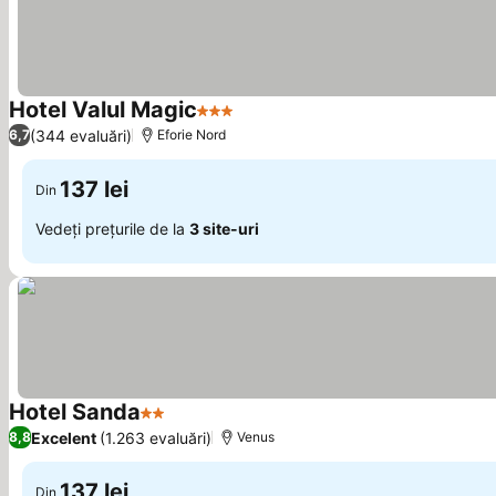
Hotel Valul Magic
3 Stele
(344 evaluări)
6,7
Eforie Nord
137 lei
Din
Vedeți prețurile de la
3 site-uri
Hotel Sanda
2 Stele
Excelent
(1.263 evaluări)
8,8
Venus
137 lei
Din