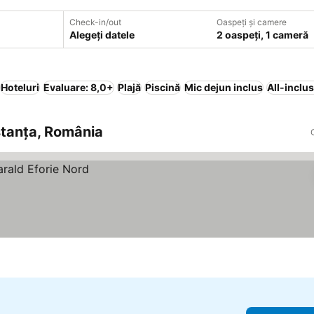
Check-in/out
Oaspeți și camere
Alegeți datele
2 oaspeți, 1 cameră
Hoteluri
Evaluare: 8,0+
Plajă
Piscină
Mic dejun inclus
All-inclus
nstanţa, România