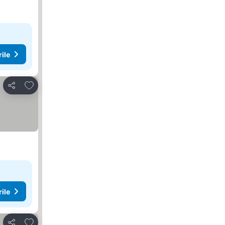
rile
Adăugaţi la favorite
Distribuiți
rile
Adăugaţi la favorite