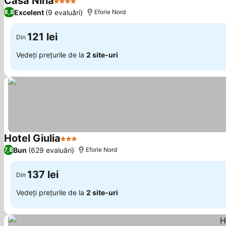
Casa Nina
4 Stele
Excelent
(9 evaluări)
8,8
Eforie Nord
121 lei
Din
Vedeți prețurile de la
2 site-uri
Hotel Giulia
3 Stele
Bun
(629 evaluări)
7,8
Eforie Nord
137 lei
Din
Vedeți prețurile de la
2 site-uri