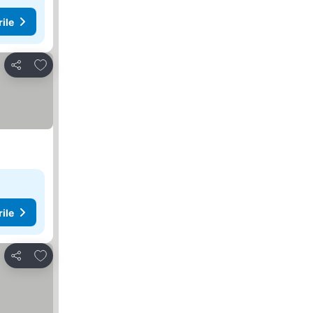
rile
Adăugaţi la favorite
Distribuiți
rile
Adăugaţi la favorite
Distribuiți