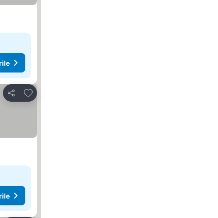
rile
Adăugaţi la favorite
Distribuiți
rile