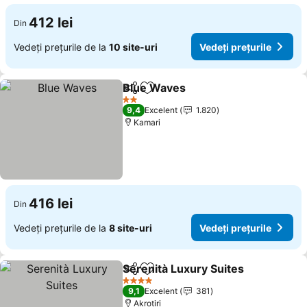
412 lei
Din
Vedeți prețurile de la
10 site-uri
Vedeți prețurile
Blue Waves
Distribuiți
Adăugaţi la favorite
Vedeți prețuril
2 Stele
9,4
Excelent
1.820
Kamari
416 lei
Din
Vedeți prețurile de la
8 site-uri
Vedeți prețurile
Serenità Luxury Suites
Distribuiți
Adăugaţi la favorite
Ved
4 Stele
9,1
Excelent
381
Akrotiri