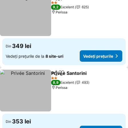
Distribuiți
Adăugaţi la favorite
Vedeți prețurile
2 Stele
9,2
Excelent
625
Perissa
349 lei
Din
Vedeți prețurile de la
8 site-uri
Vedeți prețurile
Privée Santorini
Distribuiți
Adăugaţi la favorite
Vedeți preț
2 Stele
8,9
Excelent
493
Perissa
353 lei
Din