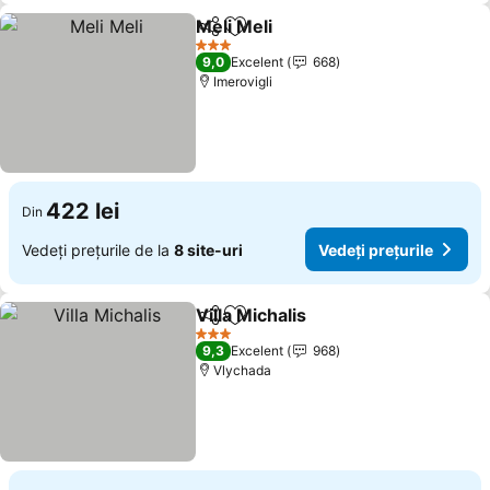
Meli Meli
Distribuiți
Adăugaţi la favorite
Vedeți prețurile
3 Stele
9,0
Excelent
668
Imerovigli
422 lei
Din
Vedeți prețurile de la
8 site-uri
Vedeți prețurile
Villa Michalis
Distribuiți
Adăugaţi la favorite
Vedeți prețuri
3 Stele
9,3
Excelent
968
Vlychada