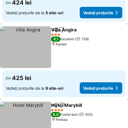
424 lei
Din
Vedeți prețurile de la
5 site-uri
Vedeți prețurile
Villa Angira
Distribuiți
Adăugaţi la favorite
Vedeți prețurile
3 Stele
9,1
Excelent
759
Kamari
425 lei
Din
Vedeți prețurile de la
9 site-uri
Vedeți prețurile
Hotel Marybill
Distribuiți
Adăugaţi la favorite
Vedeți prețur
4 Stele
8,0
Foarte bun
553
Perissa