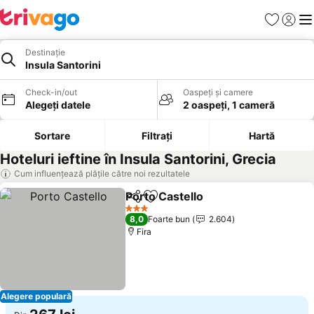
Favorite
Conect
Men
Destinație
Insula Santorini
Check-in/out
Oaspeți și camere
Alegeți datele
2 oaspeți, 1 cameră
Sortare
Filtrați
Hartă
Hoteluri ieftine în Insula Santorini, Grecia
Cum influențează plățile către noi rezultatele
Porto Castello
Distribuiți
Adăugaţi la favorite
Vedeți prețur
3 Stele
8,0
Foarte bun
2.604
Fira
Alegere populară