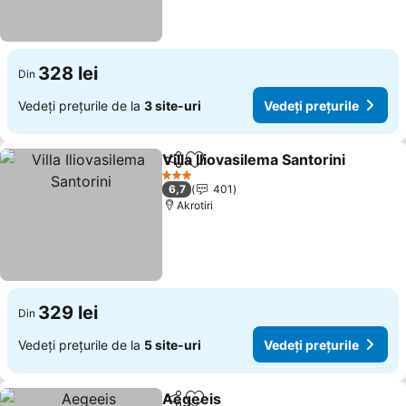
328 lei
Din
Vedeți prețurile de la
3 site-uri
Vedeți prețurile
Villa Iliovasilema Santorini
Distribuiți
Adăugaţi la favorite
3 Stele
6,7
401
Akrotiri
329 lei
Din
Vedeți prețurile de la
5 site-uri
Vedeți prețurile
Aegeeis