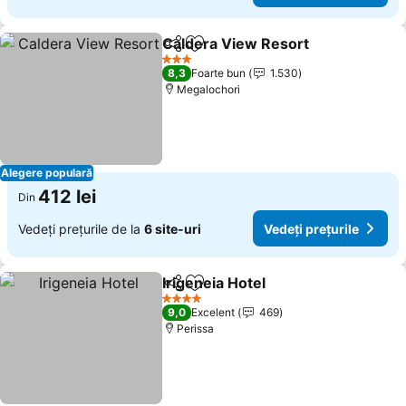
Caldera View Resort
Distribuiți
Adăugaţi la favorite
Vedeți
3 Stele
8,3
Foarte bun
1.530
Megalochori
Alegere populară
412 lei
Din
Vedeți prețurile de la
6 site-uri
Vedeți prețurile
Irigeneia Hotel
Distribuiți
Adăugaţi la favorite
Vedeți prețu
4 Stele
9,0
Excelent
469
Perissa