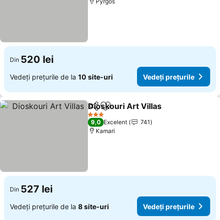
Pyrgos
520 lei
Din
Vedeți prețurile de la
10 site-uri
Vedeți prețurile
Dioskouri Art Villas
Distribuiți
Adăugaţi la favorite
Vedeți 
3 Stele
9,0
Excelent
741
Kamari
527 lei
Din
Vedeți prețurile de la
8 site-uri
Vedeți prețurile