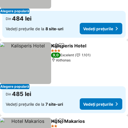
Alegere populară
484 lei
Din
Vedeți prețurile de la
8 site-uri
Vedeți prețurile
Kalisperis Hotel
Distribuiți
Adăugaţi la favorite
Vedeți preț
3 Stele
9,0
Excelent
1.101
Vothonas
Alegere populară
485 lei
Din
Vedeți prețurile de la
7 site-uri
Vedeți prețurile
Hotel Makarios
Distribuiți
Adăugaţi la favorite
Vedeți prețu