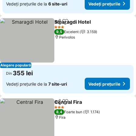
Vedeți prețurile de la
6 site-uri
Vedeți prețurile
Smaragdi Hotel
Distribuiți
Adăugaţi la favorite
Vedeți preț
3 Stele
9,5
Excelent
3.159
Perivolos
Alegere populară
355 lei
Din
Vedeți prețurile de la
7 site-uri
Vedeți prețurile
Central Fira
Distribuiți
Adăugaţi la favorite
Vedeți prețuril
3 Stele
8,4
Foarte bun
1.174
Fira