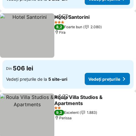
Hotel Santorini
Distribuiți
Adăugaţi la favorite
Vedeți prețu
3 Stele
8,2
Foarte bun
2.080
Fira
506 lei
Din
Vedeți prețurile de la
5 site-uri
Vedeți prețurile
Roula Villa Studios &
Distribuiți
Adăugaţi la favorite
Apartments
Vedeți prețurile
2 Stele
9,2
Excelent
1.883
Perissa