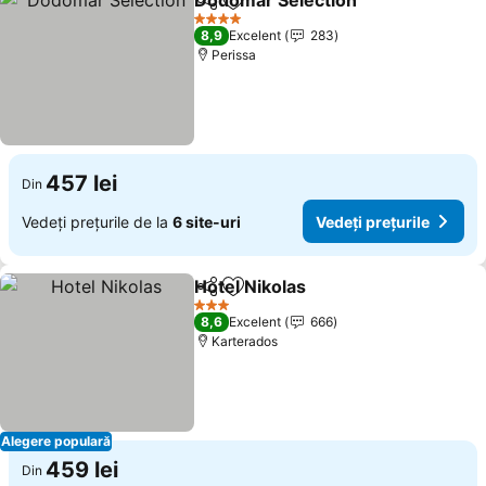
Dodomar Selection
Distribuiți
Adăugaţi la favorite
Vedeți 
4 Stele
8,9
Excelent
283
Perissa
457 lei
Din
Vedeți prețurile de la
6 site-uri
Vedeți prețurile
Hotel Nikolas
Distribuiți
Adăugaţi la favorite
Vedeți prețuri
3 Stele
8,6
Excelent
666
Karterados
Alegere populară
459 lei
Din