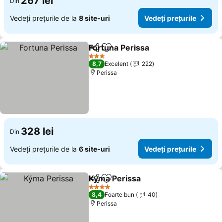
267 lei
Din
Vedeți prețurile de la
8 site-uri
Vedeți prețurile
Fortuna Perissa
Distribuiți
Adăugaţi la favorite
Vedeți preț
3 Stele
8,7
Excelent
222
Perissa
328 lei
Din
Vedeți prețurile de la
6 site-uri
Vedeți prețurile
Kýma Perissa
Distribuiți
Adăugaţi la favorite
Vedeți prețur
4 Stele
8,4
Foarte bun
40
Perissa