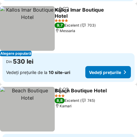
Kallos Imar Boutique
Distribuiți
Adăugaţi la favorite
Hotel
Vedeți prețurile
4 Stele
9,7
Excelent
703
Messaria
Alegere populară
530 lei
Din
Vedeți prețurile de la
10 site-uri
Vedeți prețurile
Beach Boutique Hotel
Distribuiți
Adăugaţi la favorite
Vede
3 Stele
8,8
Excelent
745
Kamari