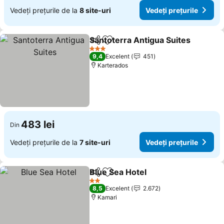
Vedeți prețurile de la
8 site-uri
Vedeți prețurile
Santoterra Antigua Suites
Distribuiți
Adăugaţi la favorite
3 Stele
9,4
Excelent
451
Karterados
483 lei
Din
Vedeți prețurile de la
7 site-uri
Vedeți prețurile
Blue Sea Hotel
Distribuiți
Adăugaţi la favorite
Vedeți prețu
2 Stele
8,5
Excelent
2.672
Kamari