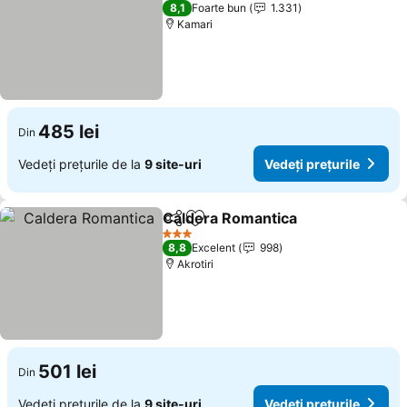
2 Stele
8,1
Foarte bun
1.331
Kamari
485 lei
Din
Vedeți prețurile de la
9 site-uri
Vedeți prețurile
Caldera Romantica
Distribuiți
Adăugaţi la favorite
Vedeți 
3 Stele
8,8
Excelent
998
Akrotiri
501 lei
Din
Vedeți prețurile de la
9 site-uri
Vedeți prețurile