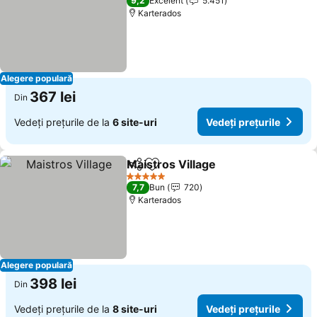
9,2
Excelent
5.451
Karterados
Alegere populară
367 lei
Din
Vedeți prețurile de la
6 site-uri
Vedeți prețurile
Maistros Village
Distribuiți
Adăugaţi la favorite
Vedeți preț
5 Stele
7,7
Bun
720
Karterados
Alegere populară
398 lei
Din
Vedeți prețurile de la
8 site-uri
Vedeți prețurile