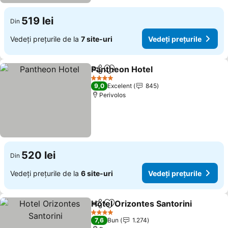
519 lei
Din
Vedeți prețurile de la
7 site-uri
Vedeți prețurile
Pantheon Hotel
Distribuiți
Adăugaţi la favorite
Vedeți preț
4 Stele
9,0
Excelent
845
Perivolos
520 lei
Din
Vedeți prețurile de la
6 site-uri
Vedeți prețurile
Hotel Orizontes Santorini
Distribuiți
Adăugaţi la favorite
V
4 Stele
7,6
Bun
1.274