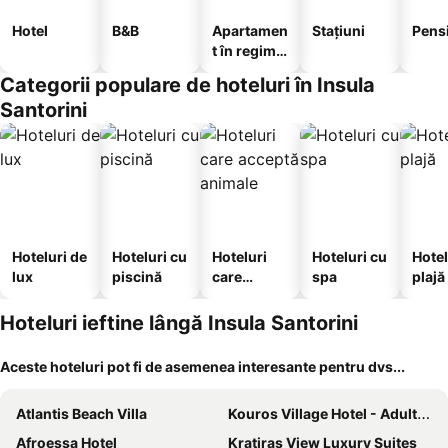
Hotel
B&B
Apartamen
Stațiuni
Pens
t în regim
hotelier
Categorii populare de hoteluri în Insula
Santorini
Hoteluri de
Hoteluri cu
Hoteluri
Hoteluri cu
Hotel
lux
piscină
care
spa
plajă
acceptă
animale
Hoteluri ieftine lângă Insula Santorini
Aceste hoteluri pot fi de asemenea interesante pentru dvs...
Atlantis Beach Villa
Kouros Village Hotel - Adults Only
Afroessa Hotel
Kratiras View Luxury Suites