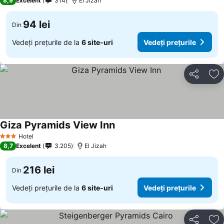
8,9
Excelent
314
El Jizah
94 lei
Din
Vedeți prețurile de la
6 site-uri
Vedeți prețurile
Distribuiți
Ad
Giza Pyramids View Inn
Hotel
3 Stele
8,7
Excelent
3.205
El Jizah
216 lei
Din
Vedeți prețurile de la
6 site-uri
Vedeți prețurile