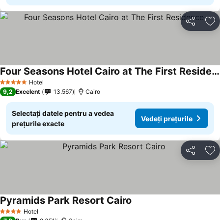
Distribuiți
Ad
Four Seasons Hotel Cairo at The First Residence
Hotel
5 Stele
9,2
Excelent
13.567
Cairo
Selectați datele pentru a vedea
Vedeți prețurile
prețurile exacte
Distribuiți
Ad
Pyramids Park Resort Cairo
Hotel
4 Stele