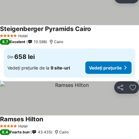
Distribuiți
Ad
Steigenberger Pyramids Cairo
Hotel
5 Stele
8,7
Excelent
10.598
Cairo
658 lei
Din
Vedeți prețurile de la
9 site-uri
Vedeți prețurile
Distribuiți
Ad
Ramses Hilton
Hotel
5 Stele
8,4
Foarte bun
43.435
Cairo