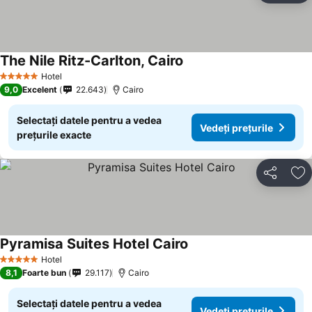
The Nile Ritz-Carlton, Cairo
Hotel
5 Stele
9,0
Excelent
22.643
Cairo
Selectați datele pentru a vedea
Vedeți prețurile
prețurile exacte
Distribuiți
Ad
Pyramisa Suites Hotel Cairo
Hotel
5 Stele
8,1
Foarte bun
29.117
Cairo
Selectați datele pentru a vedea
Vedeți prețurile