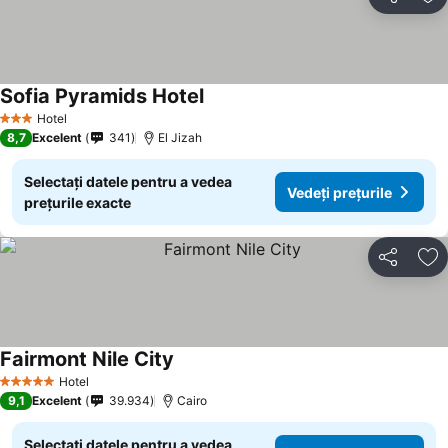
Distribuiți
Ad
Sofia Pyramids Hotel
Hotel
3 Stele
8,7
Excelent
341
El Jizah
Selectați datele pentru a vedea
Vedeți prețurile
prețurile exacte
Distribuiți
Ad
Fairmont Nile City
Hotel
5 Stele
9,1
Excelent
39.934
Cairo
Selectați datele pentru a vedea