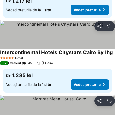
1.217 lei
Din
Vedeți prețurile de la
1 site
Vedeți prețurile
Distribuiți
Ad
Intercontinental Hotels Citystars Cairo By Ihg
Hotel
5 Stele
9,2
Excelent
45.087
Cairo
1.285 lei
Din
Vedeți prețurile de la
1 site
Vedeți prețurile
Distribuiți
Ad