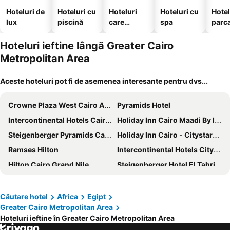
Hoteluri de
Hoteluri cu
Hoteluri
Hoteluri cu
Hotel
lux
piscină
care
spa
parc
acceptă
animale
Hoteluri ieftine lângă Greater Cairo
Metropolitan Area
Aceste hoteluri pot fi de asemenea interesante pentru dvs...
Crowne Plaza West Cairo Arkan By Ihg
Pyramids Hotel
Intercontinental Hotels Cairo Semiramis By Ihg
Holiday Inn Cairo Maadi By Ihg
Steigenberger Pyramids Cairo
Holiday Inn Cairo - Citystars By Ihg
Ramses Hilton
Intercontinental Hotels Citystars Cairo By Ihg
Hilton Cairo Grand Nile
Steigenberger Hotel El Tahrir Cairo
Sofitel Cairo Nile El Gezirah
Kempinski Nile Hotel Cairo
Fairmont Nile City
Sofitel Cairo Downtown Nile
Căutare hotel
Africa
Egipt
Greater Cairo Metropolitan Area
Marriott Mena House, Cairo
Giza Pyramids View Inn
Hoteluri ieftine în Greater Cairo Metropolitan Area
Hilton Cairo Zamalek Residences
Safir Hotel Cairo