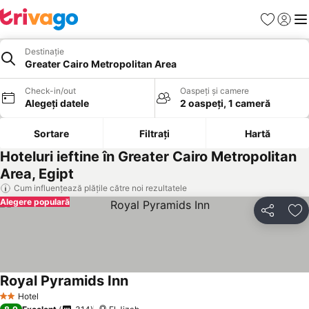
Favorite
Conect
Men
Destinație
Greater Cairo Metropolitan Area
Check-in/out
Oaspeți și camere
Alegeți datele
2 oaspeți, 1 cameră
Sortare
Filtrați
Hartă
Hoteluri ieftine în Greater Cairo Metropolitan
Area, Egipt
Cum influențează plățile către noi rezultatele
Alegere populară
Distribuiți
Ad
Royal Pyramids Inn
Hotel
2 Stele