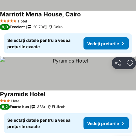
Marriott Mena House, Cairo
Hotel
5 Stele
9,0
Excelent
20.708
Cairo
Selectați datele pentru a vedea
Vedeți prețurile
prețurile exacte
Distribuiți
Ad
Pyramids Hotel
Hotel
3 Stele
8,2
Foarte bun
386
El Jizah
Selectați datele pentru a vedea
Vedeți prețurile
prețurile exacte