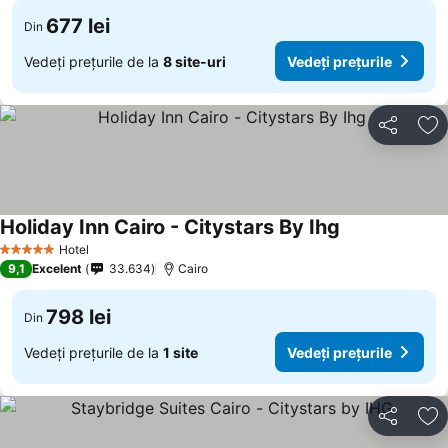
677 lei
Din
Vedeți prețurile de la
8 site-uri
Vedeți prețurile
Distribuiți
Ad
Holiday Inn Cairo - Citystars By Ihg
Hotel
5 Stele
9,1
Excelent
33.634
Cairo
798 lei
Din
Vedeți prețurile de la
1 site
Vedeți prețurile
Distribuiți
Ad