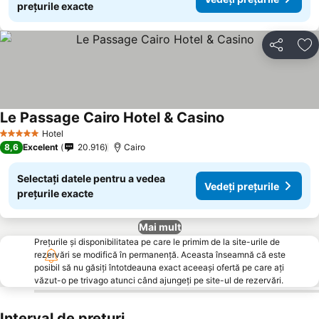
prețurile exacte
Distribuiți
Ad
Le Passage Cairo Hotel & Casino
Hotel
5 Stele
8,6
Excelent
20.916
Cairo
Selectați datele pentru a vedea
Vedeți prețurile
prețurile exacte
Mai mult
Prețurile și disponibilitatea pe care le primim de la site-urile de
rezervări se modifică în permanență. Aceasta înseamnă că este
posibil să nu găsiți întotdeauna exact aceeași ofertă pe care ați
văzut-o pe trivago atunci când ajungeți pe site-ul de rezervări.
Interval de prețuri