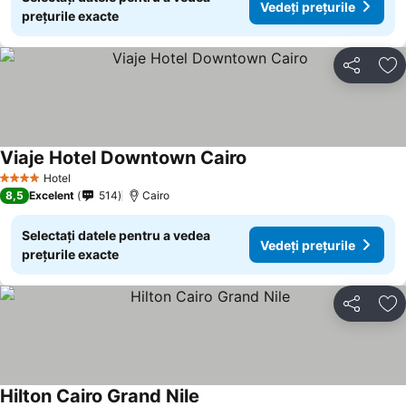
Vedeți prețurile
prețurile exacte
Distribuiți
Ad
Viaje Hotel Downtown Cairo
Hotel
4 Stele
8,5
Excelent
514
Cairo
Selectați datele pentru a vedea
Vedeți prețurile
prețurile exacte
Distribuiți
Ad
Hilton Cairo Grand Nile