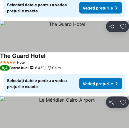
Selectați datele pentru a vedea
Vedeți prețurile
prețurile exacte
Distribuiți
Ad
The Guard Hotel
Hotel
5 Stele
8,4
Foarte bun
6.459
Cairo
Selectați datele pentru a vedea
Vedeți prețurile
prețurile exacte
Distribuiți
Ad