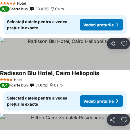
Hotel
5 Stele
8,2
Foarte bun
33.026
Cairo
Selectați datele pentru a vedea
Vedeți prețurile
prețurile exacte
Distribuiți
Ad
Radisson Blu Hotel, Cairo Heliopolis
Hotel
4 Stele
8,4
Foarte bun
31.672
Cairo
Selectați datele pentru a vedea
Vedeți prețurile
prețurile exacte
Distribuiți
Ad