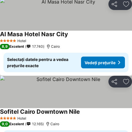
Distribuiți
Ad
Al Masa Hotel Nasr City
Hotel
5 Stele
8,9
Excelent
17.740
Cairo
Selectați datele pentru a vedea
Vedeți prețurile
prețurile exacte
Distribuiți
Ad
Sofitel Cairo Downtown Nile
Hotel
5 Stele
9,0
Excelent
12.165
Cairo