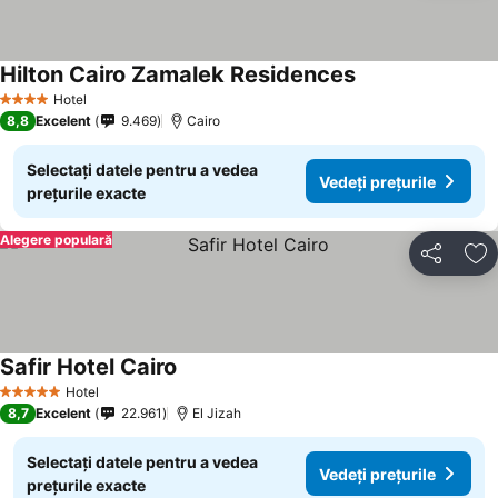
Hilton Cairo Zamalek Residences
Hotel
4 Stele
8,8
Excelent
9.469
Cairo
Selectați datele pentru a vedea
Vedeți prețurile
prețurile exacte
Alegere populară
Distribuiți
Ad
Safir Hotel Cairo
Hotel
5 Stele
8,7
Excelent
22.961
El Jizah
Selectați datele pentru a vedea
Vedeți prețurile
prețurile exacte