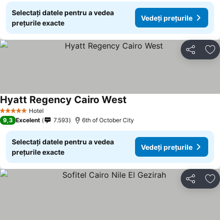
Selectați datele pentru a vedea
Vedeți prețurile
prețurile exacte
Distribuiți
Ad
Hyatt Regency Cairo West
Hotel
5 Stele
9,3
Excelent
7.593
6th of October City
Selectați datele pentru a vedea
Vedeți prețurile
prețurile exacte
Distribuiți
Ad