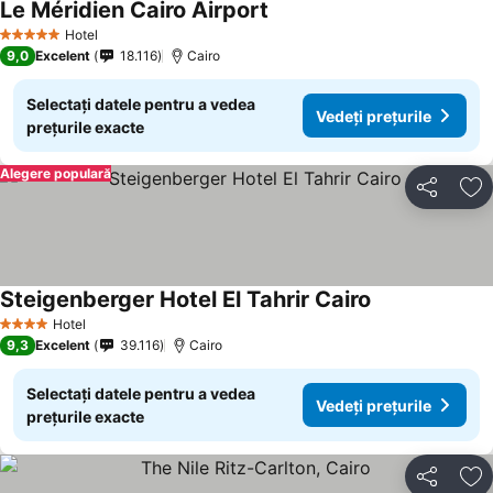
Le Méridien Cairo Airport
Hotel
5 Stele
9,0
Excelent
18.116
Cairo
Selectați datele pentru a vedea
Vedeți prețurile
prețurile exacte
Alegere populară
Distribuiți
Ad
Steigenberger Hotel El Tahrir Cairo
Hotel
4 Stele
9,3
Excelent
39.116
Cairo
Selectați datele pentru a vedea
Vedeți prețurile
prețurile exacte
Distribuiți
Ad