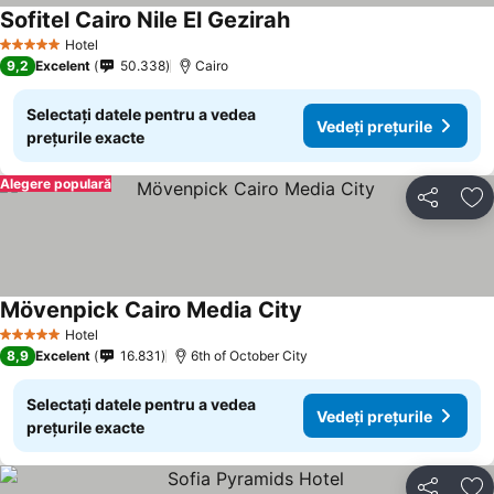
Sofitel Cairo Nile El Gezirah
Hotel
5 Stele
9,2
Excelent
50.338
Cairo
Selectați datele pentru a vedea
Vedeți prețurile
prețurile exacte
Alegere populară
Distribuiți
Ad
Mövenpick Cairo Media City
Hotel
5 Stele
8,9
Excelent
16.831
6th of October City
Selectați datele pentru a vedea
Vedeți prețurile
prețurile exacte