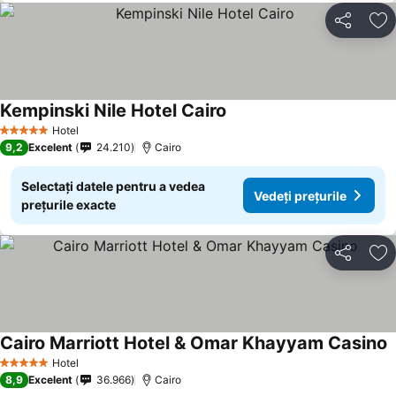
Distribuiți
Ad
Kempinski Nile Hotel Cairo
Hotel
5 Stele
9,2
Excelent
24.210
Cairo
Selectați datele pentru a vedea
Vedeți prețurile
prețurile exacte
Distribuiți
Ad
Cairo Marriott Hotel & Omar Khayyam Casino
Hotel
5 Stele
8,9
Excelent
36.966
Cairo