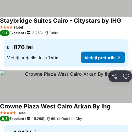
Staybridge Suites Cairo - Citystars by IHG
Hotel
4 Stele
9,1
Excelent
3.268
Cairo
876 lei
Din
Vedeți prețurile de la
1 site
Vedeți prețurile
Distribuiți
Ad
Crowne Plaza West Cairo Arkan By Ihg
Hotel
5 Stele
9,8
Excelent
15.269
6th of October City