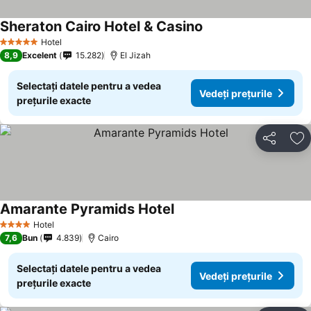
Sheraton Cairo Hotel & Casino
Hotel
5 Stele
8,9
Excelent
15.282
El Jizah
Selectați datele pentru a vedea
Vedeți prețurile
prețurile exacte
Distribuiți
Ad
Amarante Pyramids Hotel
Hotel
4 Stele
7,6
Bun
4.839
Cairo
Selectați datele pentru a vedea
Vedeți prețurile
prețurile exacte