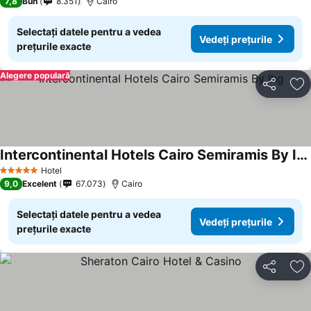
7,8
Bun
8.351
Cairo
Selectați datele pentru a vedea
Vedeți prețurile
prețurile exacte
Alegere populară
Distribuiți
Ad
Intercontinental Hotels Cairo Semiramis By Ihg
Hotel
5 Stele
9,0
Excelent
67.073
Cairo
Selectați datele pentru a vedea
Vedeți prețurile
prețurile exacte
Distribuiți
Ad