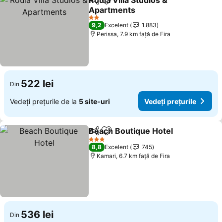
Roula Villa Studios &
Distribuiți
Adăugaţi la favorite
Apartments
2 Stele
9,2
Excelent
1.883
Perissa, 7.9 km faţă de Fira
522 lei
Din
Vedeți prețurile de la
5 site-uri
Vedeți prețurile
Beach Boutique Hotel
Distribuiți
Adăugaţi la favorite
3 Stele
8,8
Excelent
745
Kamari, 6.7 km faţă de Fira
536 lei
Din