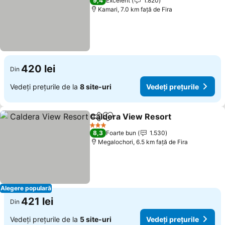
9,4
Excelent
1.820
Kamari, 7.0 km faţă de Fira
420 lei
Din
Vedeți prețurile de la
8 site-uri
Vedeți prețurile
Caldera View Resort
Distribuiți
Adăugaţi la favorite
3 Stele
8,3
Foarte bun
1.530
Megalochori, 6.5 km faţă de Fira
Alegere populară
421 lei
Din
Vedeți prețurile de la
5 site-uri
Vedeți prețurile