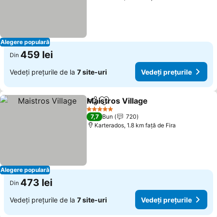
Alegere populară
459 lei
Din
Vedeți prețurile de la
7 site-uri
Vedeți prețurile
Maistros Village
Distribuiți
Adăugaţi la favorite
5 Stele
7,7
Bun
720
Karterados, 1.8 km faţă de Fira
Alegere populară
473 lei
Din
Vedeți prețurile de la
7 site-uri
Vedeți prețurile