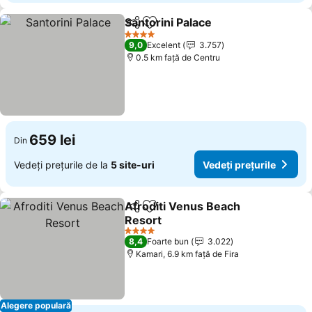
Santorini Palace
Distribuiți
Adăugaţi la favorite
4 Stele
9,0
Excelent
3.757
0.5 km faţă de Centru
659 lei
Din
Vedeți prețurile de la
5 site-uri
Vedeți prețurile
Afroditi Venus Beach
Distribuiți
Adăugaţi la favorite
Resort
4 Stele
8,4
Foarte bun
3.022
Kamari, 6.9 km faţă de Fira
Alegere populară