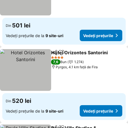
501 lei
Din
Vedeți prețurile de la
9 site-uri
Vedeți prețurile
Hotel Orizontes Santorini
Distribuiți
Adăugaţi la favorite
4 Stele
7,6
Bun
1.274
Pyrgos, 4.1 km faţă de Fira
520 lei
Din
Vedeți prețurile de la
9 site-uri
Vedeți prețurile