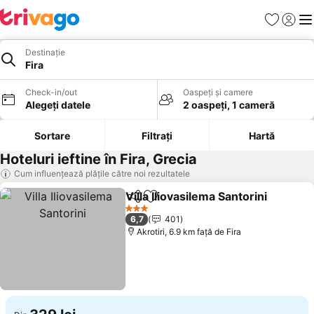
Favorite
Conect
Men
Destinație
Fira
Check-in/out
Oaspeți și camere
Alegeți datele
2 oaspeți, 1 cameră
Sortare
Filtrați
Hartă
Hoteluri ieftine în Fira, Grecia
Cum influențează plățile către noi rezultatele
Villa Iliovasilema Santorini
Distribuiți
Adăugaţi la favorite
3 Stele
6,7
401
Akrotiri, 6.9 km faţă de Fira