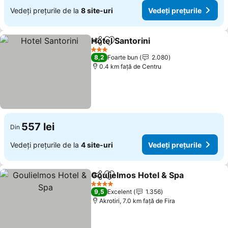
Vedeți prețurile de la
8 site-uri
Vedeți prețurile
Hotel Santorini
Distribuiți
Adăugaţi la favorite
3 Stele
8,2
Foarte bun
2.080
0.4 km faţă de Centru
557 lei
Din
Vedeți prețurile de la
4 site-uri
Vedeți prețurile
Goulielmos Hotel & Spa
Distribuiți
Adăugaţi la favorite
4 Stele
9,5
Excelent
1.356
Akrotiri, 7.0 km faţă de Fira