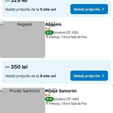
329 lei
Din
Vedeți prețurile de la
5 site-uri
Vedeți prețurile
Aegeeis
Distribuiți
Adăugaţi la favorite
2 Stele
9,2
Excelent
625
Perissa, 7.9 km faţă de Fira
350 lei
Din
Vedeți prețurile de la
8 site-uri
Vedeți prețurile
Privée Santorini
Distribuiți
Adăugaţi la favorite
2 Stele
8,9
Excelent
493
Perissa, 7.8 km faţă de Fira