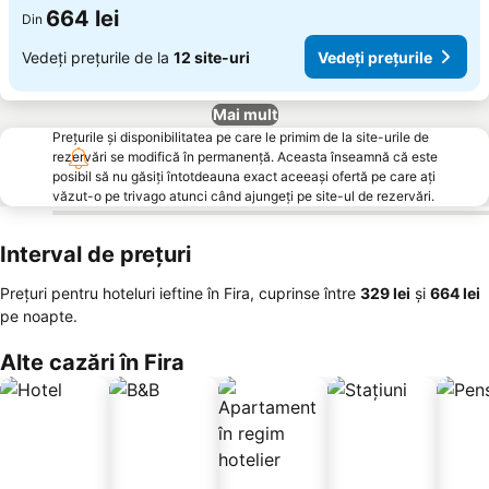
664 lei
Din
Vedeți prețurile de la
12 site-uri
Vedeți prețurile
Mai mult
Prețurile și disponibilitatea pe care le primim de la site-urile de
rezervări se modifică în permanență. Aceasta înseamnă că este
posibil să nu găsiți întotdeauna exact aceeași ofertă pe care ați
văzut-o pe trivago atunci când ajungeți pe site-ul de rezervări.
Interval de prețuri
Prețuri pentru hoteluri ieftine în Fira, cuprinse între
‎329 lei
și
‎664 lei
pe noapte.
Alte cazări în Fira