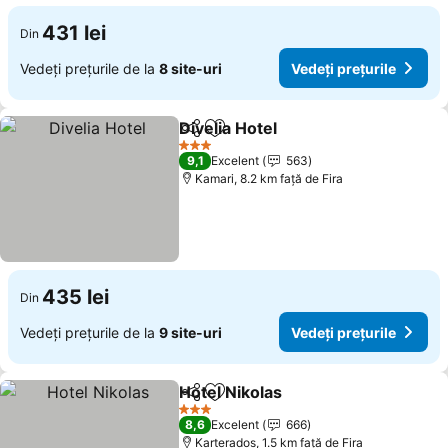
431 lei
Din
Vedeți prețurile de la
8 site-uri
Vedeți prețurile
Divelia Hotel
Distribuiți
Adăugaţi la favorite
3 Stele
9,1
Excelent
563
Kamari, 8.2 km faţă de Fira
435 lei
Din
Vedeți prețurile de la
9 site-uri
Vedeți prețurile
Hotel Nikolas
Distribuiți
Adăugaţi la favorite
3 Stele
8,6
Excelent
666
Karterados, 1.5 km faţă de Fira