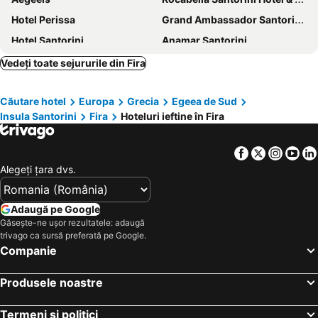
Hotel Perissa
Grand Ambassador Santorini Hotel
Hotel Santorini
Anamar Santorini
Perivolas Hotel
Meltemi Village Hotel
Vedeți toate sejururile din Fira
Bella Santorini
Athina Luxury Suites
Căutare hotel
Europa
Grecia
Egeea de Sud
Smy Mediterranean White Santorini
Sunset Faros
Insula Santorini
Fira
Hoteluri ieftine în Fira
Rodakas Hotel
Kýma Perissa
Notos Therme and Spa
Phaos Santorini Suites
Facebook
Twitter
Insta
Yo
Galatia Villas
Afroditi Venus Beach Resort
Alegeţi ţara dvs.
Hotel Marybill
Oia Sunset Villas
Suites of the Gods
Filotera Suites
Adaugă pe Google
Găsește-ne ușor rezultatele: adaugă
Holiday Beach Resort
Blue Sea Hotel
trivago ca sursă preferată pe Google.
Santorini Palace
Charisma Suites
Companie
Aigialos Luxury Traditional Settlement
Porto Castello
Produsele noastre
Aressana Spa Hotel and Suites
Sophia Luxury Suites
Kalisti Hotel & Suites
Armeni Village Rooms & Suites
Termeni și politici