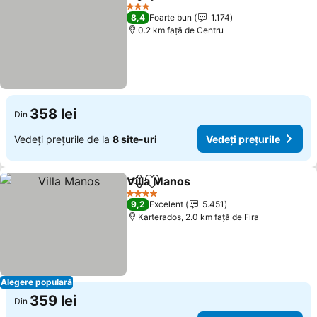
Distribuiți
Adăugaţi la favorite
3 Stele
8,4
Foarte bun
1.174
0.2 km faţă de Centru
358 lei
Din
Vedeți prețurile de la
8 site-uri
Vedeți prețurile
Villa Manos
Distribuiți
Adăugaţi la favorite
4 Stele
9,2
Excelent
5.451
Karterados, 2.0 km faţă de Fira
Alegere populară
359 lei
Din