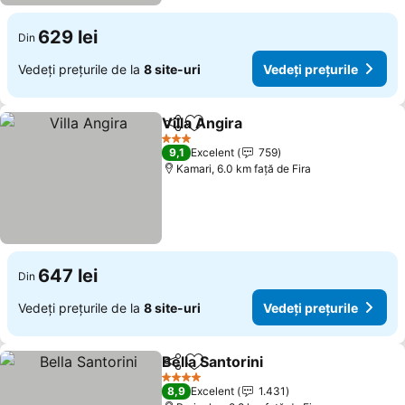
629 lei
Din
Vedeți prețurile de la
8 site-uri
Vedeți prețurile
Villa Angira
Distribuiți
Adăugaţi la favorite
3 Stele
9,1
Excelent
759
Kamari, 6.0 km faţă de Fira
647 lei
Din
Vedeți prețurile de la
8 site-uri
Vedeți prețurile
Bella Santorini
Distribuiți
Adăugaţi la favorite
4 Stele
8,9
Excelent
1.431