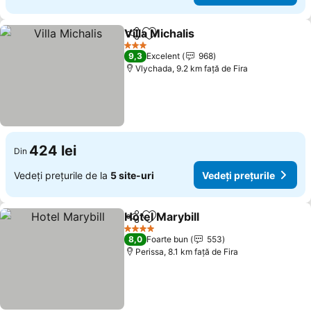
Villa Michalis
Distribuiți
Adăugaţi la favorite
3 Stele
9,3
Excelent
968
Vlychada, 9.2 km faţă de Fira
424 lei
Din
Vedeți prețurile de la
5 site-uri
Vedeți prețurile
Hotel Marybill
Distribuiți
Adăugaţi la favorite
4 Stele
8,0
Foarte bun
553
Perissa, 8.1 km faţă de Fira