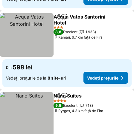
Acqua Vatos Santorini
Distribuiți
Adăugaţi la favorite
Hotel
3 Stele
8,8
Excelent
1.933
Kamari, 6.7 km faţă de Fira
598 lei
Din
Vedeți prețurile de la
8 site-uri
Vedeți prețurile
Nano Suites
Distribuiți
Adăugaţi la favorite
4 Stele
9,5
Excelent
713
Pyrgos, 4.3 km faţă de Fira