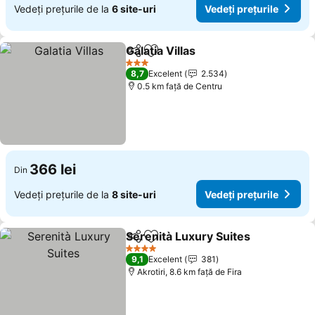
Vedeți prețurile de la
6 site-uri
Vedeți prețurile
Galatia Villas
Distribuiți
Adăugaţi la favorite
3 Stele
8,7
Excelent
2.534
0.5 km faţă de Centru
366 lei
Din
Vedeți prețurile de la
8 site-uri
Vedeți prețurile
Serenità Luxury Suites
Distribuiți
Adăugaţi la favorite
4 Stele
9,1
Excelent
381
Akrotiri, 8.6 km faţă de Fira