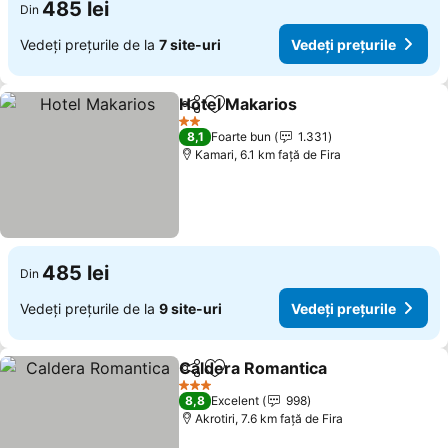
485 lei
Din
Vedeți prețurile de la
7 site-uri
Vedeți prețurile
Hotel Makarios
Distribuiți
Adăugaţi la favorite
2 Stele
8,1
Foarte bun
1.331
Kamari, 6.1 km faţă de Fira
485 lei
Din
Vedeți prețurile de la
9 site-uri
Vedeți prețurile
Caldera Romantica
Distribuiți
Adăugaţi la favorite
3 Stele
8,8
Excelent
998
Akrotiri, 7.6 km faţă de Fira