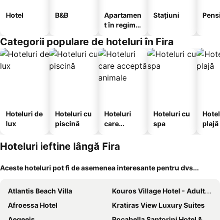
Hotel
B&B
Apartamen
Stațiuni
Pens
t în regim
hotelier
Categorii populare de hoteluri în Fira
Hoteluri de
Hoteluri cu
Hoteluri
Hoteluri cu
Hotel
lux
piscină
care
spa
plajă
acceptă
animale
Hoteluri ieftine lângă Fira
Aceste hoteluri pot fi de asemenea interesante pentru dvs...
Atlantis Beach Villa
Kouros Village Hotel - Adults Only
Afroessa Hotel
Kratiras View Luxury Suites
Aegeeis
Rocabella Santorini Hotel & SPA