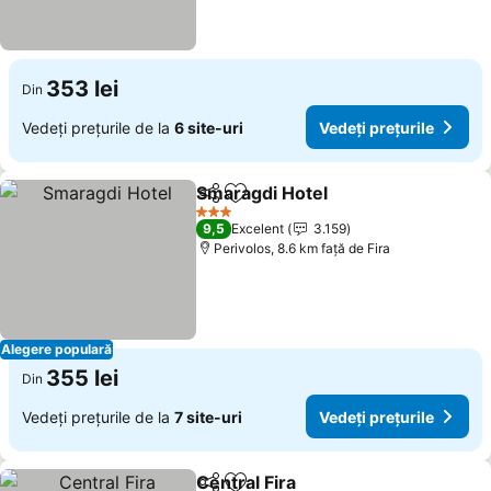
353 lei
Din
Vedeți prețurile de la
6 site-uri
Vedeți prețurile
Smaragdi Hotel
Distribuiți
Adăugaţi la favorite
3 Stele
9,5
Excelent
3.159
Perivolos, 8.6 km faţă de Fira
Alegere populară
355 lei
Din
Vedeți prețurile de la
7 site-uri
Vedeți prețurile
Central Fira