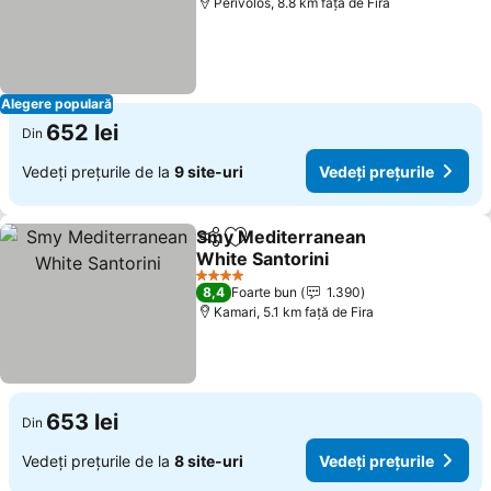
Perivolos, 8.8 km faţă de Fira
Alegere populară
652 lei
Din
Vedeți prețurile de la
9 site-uri
Vedeți prețurile
Smy Mediterranean
Distribuiți
Adăugaţi la favorite
White Santorini
4 Stele
8,4
Foarte bun
1.390
Kamari, 5.1 km faţă de Fira
653 lei
Din
Vedeți prețurile de la
8 site-uri
Vedeți prețurile