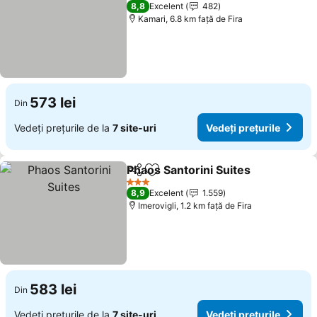
3 Stele
8,8
Excelent
482
Kamari, 6.8 km faţă de Fira
573 lei
Din
Vedeți prețurile de la
7 site-uri
Vedeți prețurile
Phaos Santorini Suites
Distribuiți
Adăugaţi la favorite
3 Stele
8,9
Excelent
1.559
Imerovigli, 1.2 km faţă de Fira
583 lei
Din
Vedeți prețurile de la
7 site-uri
Vedeți prețurile