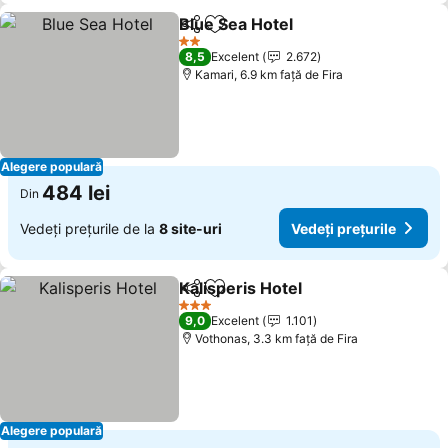
Blue Sea Hotel
Distribuiți
Adăugaţi la favorite
2 Stele
8,5
Excelent
2.672
Kamari, 6.9 km faţă de Fira
Alegere populară
484 lei
Din
Vedeți prețurile de la
8 site-uri
Vedeți prețurile
Kalisperis Hotel
Distribuiți
Adăugaţi la favorite
3 Stele
9,0
Excelent
1.101
Vothonas, 3.3 km faţă de Fira
Alegere populară