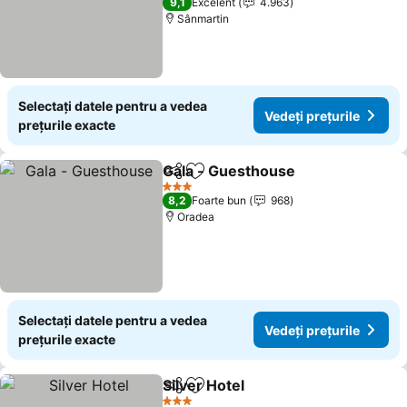
9,1
Excelent
4.963
Sânmartin
Selectați datele pentru a vedea
Vedeți prețurile
prețurile exacte
Gala - Guesthouse
Distribuiți
Adăugaţi la favorite
Vedeți p
3 Stele
8,2
Foarte bun
968
Oradea
Selectați datele pentru a vedea
Vedeți prețurile
prețurile exacte
Silver Hotel
Distribuiți
Adăugaţi la favorite
Vedeți prețuril