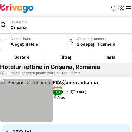
Favorite
Conect
Men
Destinație
Crișana
Check-in/out
Oaspeți și camere
Alegeți datele
2 oaspeți, 1 cameră
Sortare
Filtrați
Hartă
Hoteluri ieftine în Crișana, România
Cum influențează plățile către noi rezultatele
Pensiunea Johanna
Distribuiți
Adăugaţi la favorite
Vedeți 
3 Stele
7,7
Bun
1.866
Arad