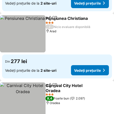
Vedeți prețurile de la
2 site-uri
Vedeți prețurile
Pensiunea Christiana
Distribuiți
Adăugaţi la favorite
Vedeț
3 Stele
/
Nicio evaluare disponibilă
Arad
277 lei
Din
Vedeți prețurile de la
2 site-uri
Vedeți prețurile
Carnival City Hotel
Distribuiți
Adăugaţi la favorite
Oradea
Vedeți prețurile
3 Stele
8,4
Foarte bun
2.097
Oradea