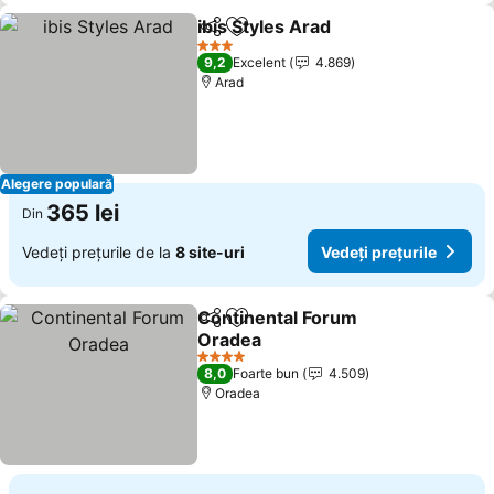
ibis Styles Arad
Distribuiți
Adăugaţi la favorite
Vedeți preț
3 Stele
9,2
Excelent
4.869
Arad
Alegere populară
365 lei
Din
Vedeți prețurile de la
8 site-uri
Vedeți prețurile
Continental Forum
Distribuiți
Adăugaţi la favorite
Oradea
Vedeți prețurile
4 Stele
8,0
Foarte bun
4.509
Oradea