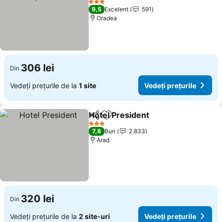
Vedeți prețurile
3 Stele
9,5
Excelent
591
Oradea
306 lei
Din
Vedeți prețurile de la
1 site
Vedeți prețurile
Hotel President
Distribuiți
Adăugaţi la favorite
Vedeți preț
3 Stele
7,8
Bun
2.833
Arad
320 lei
Din
Vedeți prețurile de la
2 site-uri
Vedeți prețurile