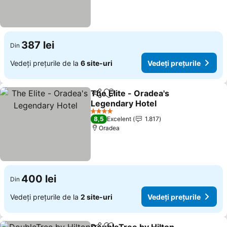
387 lei
Din
Vedeți prețurile de la
6 site-uri
Vedeți prețurile
The Elite - Oradea's
Distribuiți
Adăugaţi la favorite
Legendary Hotel
Vedeți prețurile
4 Stele
8,5
Excelent
1.817
Oradea
400 lei
Din
Vedeți prețurile de la
2 site-uri
Vedeți prețurile