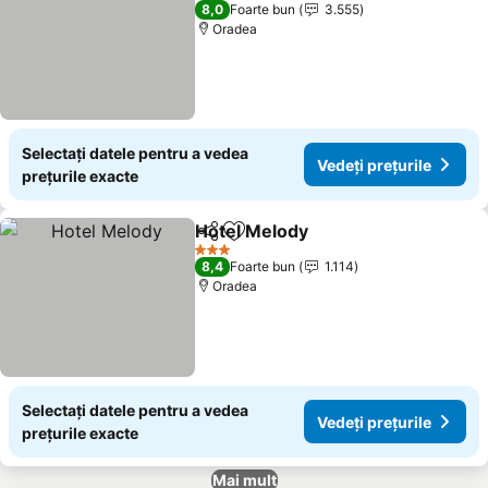
3 Stele
8,0
Foarte bun
3.555
Oradea
Selectați datele pentru a vedea
Vedeți prețurile
prețurile exacte
Hotel Melody
Distribuiți
Adăugaţi la favorite
Vedeți prețuri
3 Stele
8,4
Foarte bun
1.114
Oradea
Selectați datele pentru a vedea
Vedeți prețurile
prețurile exacte
Mai mult