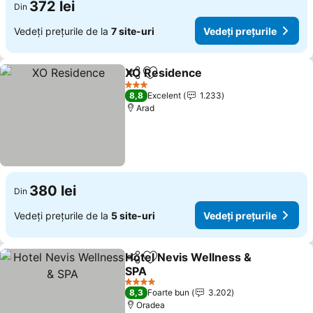
372 lei
Din
Vedeți prețurile de la
7 site-uri
Vedeți prețurile
XO Residence
Distribuiți
Adăugaţi la favorite
Vedeți prețur
3 Stele
8,8
Excelent
1.233
Arad
380 lei
Din
Vedeți prețurile de la
5 site-uri
Vedeți prețurile
Hotel Nevis Wellness &
Distribuiți
Adăugaţi la favorite
SPA
Vedeți prețurile
4 Stele
8,3
Foarte bun
3.202
Oradea