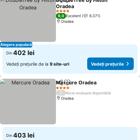
DoubleTree by Hilton
Distribuiți
Adăugaţi la favorite
Oradea
Vedeți prețurile
4 Stele
9,0
Excelent
6.371
Oradea
Alegere populară
402 lei
Din
Vedeți prețurile de la
9 site-uri
Vedeți prețurile
Mercure Oradea
Distribuiți
Adăugaţi la favorite
Vedeți pre
4 Stele
/
Nicio evaluare disponibilă
Oradea
403 lei
Din