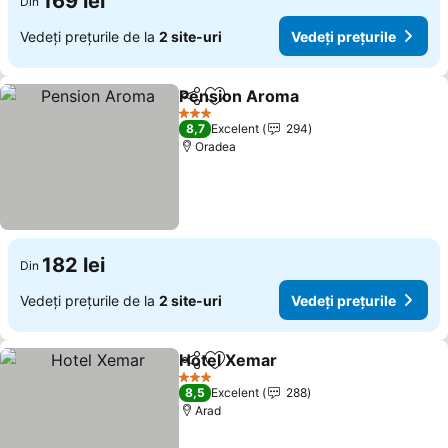
169 lei
Din
Vedeți prețurile de la
2 site-uri
Vedeți prețurile
Pension Aroma
Distribuiți
Adăugaţi la favorite
Vedeți preț
3 Stele
8,7
Excelent
294
Oradea
182 lei
Din
Vedeți prețurile de la
2 site-uri
Vedeți prețurile
Hotel Xemar
Distribuiți
Adăugaţi la favorite
Vedeți prețuri
3 Stele
8,5
Excelent
288
Arad