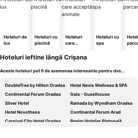
Hoteluri de
Hoteluri cu
Hoteluri
Hoteluri cu
Hotel
lux
piscină
care
spa
parc
acceptă
animale
Hoteluri ieftine lângă Crișana
Aceste hoteluri pot fi de asemenea interesante pentru dvs...
DoubleTree by Hilton Oradea
Hotel Nevis Wellness & SPA
Continental Forum Oradea
Gala - Guesthouse
Silver Hotel
Ramada by Wyndham Oradea
Hotel Novotheos
Continental Forum Arad
Carnival City Hotel Oradea
Regim Hotelier Pietonală
Hotel Maxim
Hotel Padis