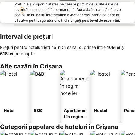
Prețurile și disponibilitatea pe care le primim de la site-urile de
rezervări se modifică în permanență. Aceasta înseamnă că este
posibil să nu găsiți întotdeauna exact aceeași ofertă pe care ați
văzut-o pe trivago atunci când ajungeți pe site-ul de rezervări.
Interval de prețuri
Prețuri pentru hoteluri ieftine în Crișana, cuprinse între
‎169 lei
și
‎618 lei
pe noapte.
Alte cazări în Crișana
Hotel
B&B
Apartamen
Hostel
Pens
t în regim
hotelier
Categorii populare de hoteluri în Crișana