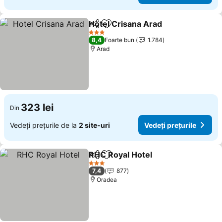
Hotel Crisana Arad
Distribuiți
Adăugaţi la favorite
Vedeți 
3 Stele
8,4
Foarte bun
1.784
Arad
323 lei
Din
Vedeți prețurile de la
2 site-uri
Vedeți prețurile
RHC Royal Hotel
Distribuiți
Adăugaţi la favorite
Vedeți pre
3 Stele
7,4
877
Oradea