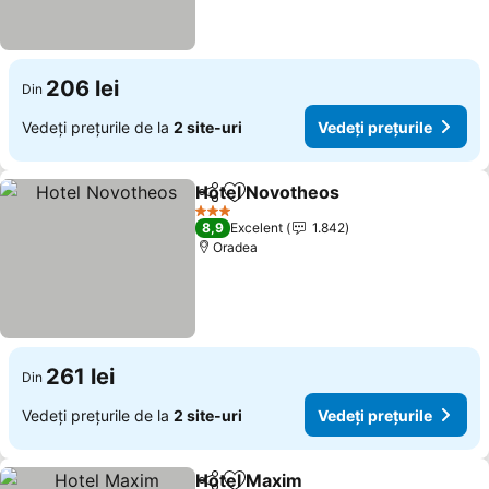
206 lei
Din
Vedeți prețurile de la
2 site-uri
Vedeți prețurile
Hotel Novotheos
Distribuiți
Adăugaţi la favorite
Vedeți pre
3 Stele
8,9
Excelent
1.842
Oradea
261 lei
Din
Vedeți prețurile de la
2 site-uri
Vedeți prețurile
Hotel Maxim