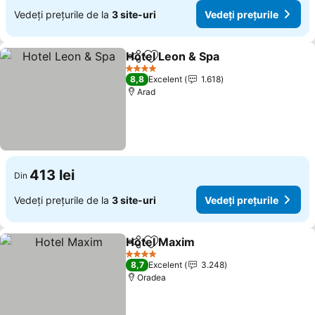
Vedeți prețurile de la
3 site-uri
Vedeți prețurile
Hotel Leon & Spa
Distribuiți
Adăugaţi la favorite
Vedeți pre
4 Stele
8,8
Excelent
1.618
Arad
413 lei
Din
Vedeți prețurile de la
3 site-uri
Vedeți prețurile
Hotel Maxim
Distribuiți
Adăugaţi la favorite
Vedeți prețuri
4 Stele
8,7
Excelent
3.248
Oradea