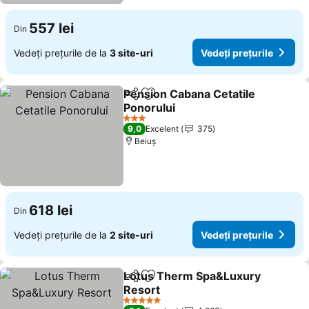
557 lei
Din
Vedeți prețurile de la
3 site-uri
Vedeți prețurile
Pension Cabana Cetatile
Distribuiți
Adăugaţi la favorite
Ponorului
Vedeți prețurile
3 Stele
9,0
Excelent
375
Beiuş
618 lei
Din
Vedeți prețurile de la
2 site-uri
Vedeți prețurile
Lotus Therm Spa&Luxury
Distribuiți
Adăugaţi la favorite
Resort
Vedeți prețurile
5 Stele