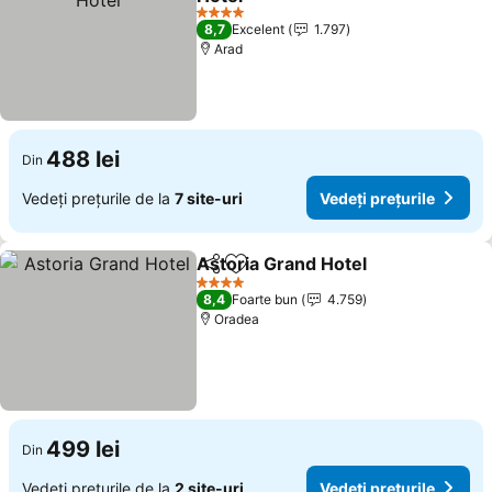
Vedeți prețurile
4 Stele
8,7
Excelent
1.797
Arad
488 lei
Din
Vedeți prețurile de la
7 site-uri
Vedeți prețurile
Astoria Grand Hotel
Distribuiți
Adăugaţi la favorite
Vedeți 
4 Stele
8,4
Foarte bun
4.759
Oradea
499 lei
Din
Vedeți prețurile de la
2 site-uri
Vedeți prețurile