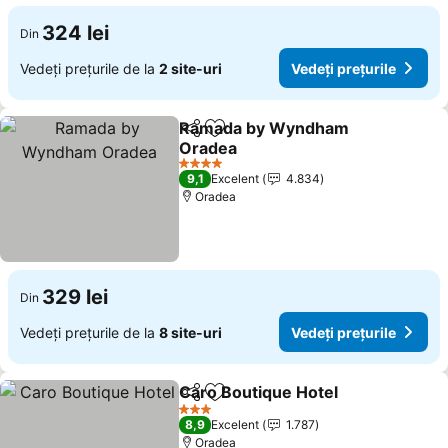
324 lei
Din
Vedeți prețurile de la
2 site-uri
Vedeți prețurile
Ramada by Wyndham
Distribuiți
Adăugaţi la favorite
Oradea
Vedeți prețurile
4 Stele
9,1
Excelent
4.834
Oradea
329 lei
Din
Vedeți prețurile de la
8 site-uri
Vedeți prețurile
Caro Boutique Hotel
Distribuiți
Adăugaţi la favorite
Vedeți
3 Stele
8,9
Excelent
1.787
Oradea