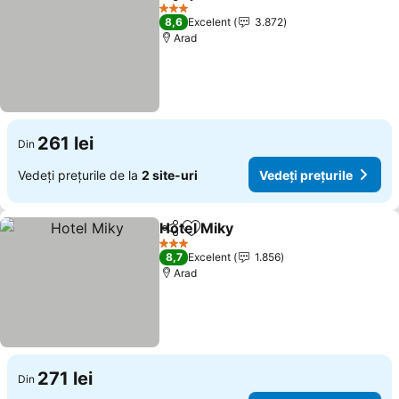
Distribuiți
Adăugaţi la favorite
Vedeți prețuri
3 Stele
8,6
Excelent
3.872
Arad
261 lei
Din
Vedeți prețurile de la
2 site-uri
Vedeți prețurile
Hotel Miky
Distribuiți
Adăugaţi la favorite
Vedeți prețurile
3 Stele
8,7
Excelent
1.856
Arad
271 lei
Din