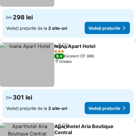
298 lei
Din
Vedeți prețurile de la
2 site-uri
Vedeți prețurile
Ivana Apart Hotel
Distribuiți
Adăugaţi la favorite
Vedeți pr
3 Stele
9,4
Excelent
686
Oradea
301 lei
Din
Vedeți prețurile de la
2 site-uri
Vedeți prețurile
Aparthotel Aria Boutique
Distribuiți
Adăugaţi la favorite
Central