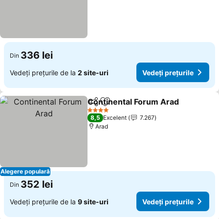
336 lei
Din
Vedeți prețurile de la
2 site-uri
Vedeți prețurile
Continental Forum Arad
Distribuiți
Adăugaţi la favorite
Ve
4 Stele
8,5
Excelent
7.267
Arad
Alegere populară
352 lei
Din
Vedeți prețurile de la
9 site-uri
Vedeți prețurile