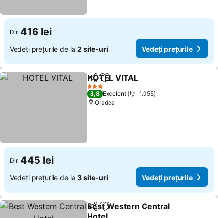
416 lei
Din
Vedeți prețurile de la
2 site-uri
Vedeți prețurile
HOTEL VITAL
Distribuiți
Adăugaţi la favorite
Vedeți prețur
3 Stele
8,8
Excelent
1.055
Oradea
445 lei
Din
Vedeți prețurile de la
3 site-uri
Vedeți prețurile
Best Western Central
Distribuiți
Adăugaţi la favorite
Hotel