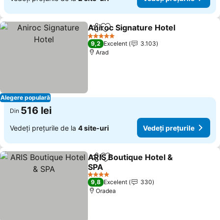
Aniroc Signature Hotel
Distribuiți
Adăugaţi la favorite
Ved
5 Stele
9,2
Excelent
3.103
Arad
Alegere populară
516 lei
Din
Vedeți prețurile de la
4 site-uri
Vedeți prețurile
ARIS Boutique Hotel &
Distribuiți
Adăugaţi la favorite
SPA
Vedeți prețurile
4 Stele
9,8
Excelent
330
Oradea