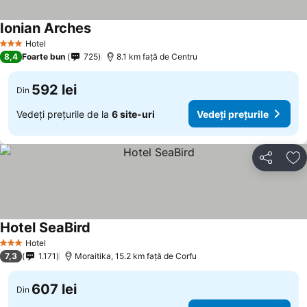
Ionian Arches
Hotel
3 Stele
8,4
Foarte bun
725
8.1 km faţă de Centru
592 lei
Din
Vedeți prețurile de la
6 site-uri
Vedeți prețurile
Distribuiți
Ad
Hotel SeaBird
Hotel
3 Stele
7,3
1.171
Moraitika, 15.2 km faţă de Corfu
607 lei
Din