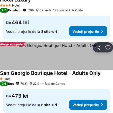
Hotel
4 Stele
9,4
Excelent
596
Saranda, 17.4 km faţă de Corfu
464 lei
Din
Vedeți prețurile de la
8 site-uri
Vedeți prețurile
Alegere populară
Distribuiți
Ad
San Georgio Boutique Hotel - Adults Only
Hotel
1 Stele
7,6
Bun
703
22.9 km faţă de Centru
473 lei
Din
Vedeți prețurile de la
5 site-uri
Vedeți prețurile