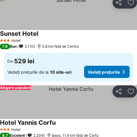
Distribuiți
Ad
Sunset Hotel
Hotel
3 Stele
7,9
Bun
2.110
3.8 km faţă de Centru
529 lei
Din
Vedeți prețurile de la
10 site-uri
Vedeți prețurile
Alegere populară
Distribuiți
Ad
Hotel Yannis Corfu
Hotel
3 Stele
8,7
Excelent
2.204
Ipsos, 11.4 km faţă de Corfu