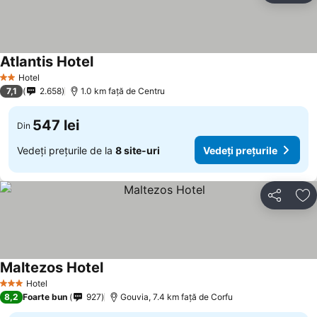
Atlantis Hotel
Hotel
2 Stele
7,1
2.658
1.0 km faţă de Centru
547 lei
Din
Vedeți prețurile de la
8 site-uri
Vedeți prețurile
Distribuiți
Ad
Maltezos Hotel
Hotel
3 Stele
8,2
Foarte bun
927
Gouvia, 7.4 km faţă de Corfu