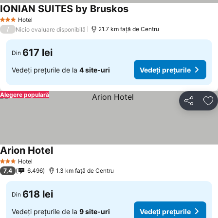
IONIAN SUITES by Bruskos
Hotel
3 Stele
/
21.7 km faţă de Centru
Nicio evaluare disponibilă
617 lei
Din
Vedeți prețurile de la
4 site-uri
Vedeți prețurile
Alegere populară
Distribuiți
Ad
Arion Hotel
Hotel
3 Stele
7,4
6.496
1.3 km faţă de Centru
618 lei
Din
Vedeți prețurile de la
9 site-uri
Vedeți prețurile