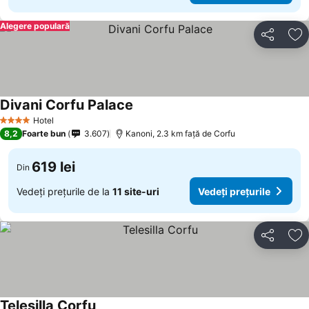
Alegere populară
Distribuiți
Ad
Divani Corfu Palace
Hotel
4 Stele
8,2
Foarte bun
3.607
Kanoni, 2.3 km faţă de Corfu
619 lei
Din
Vedeți prețurile de la
11 site-uri
Vedeți prețurile
Distribuiți
Ad
Telesilla Corfu