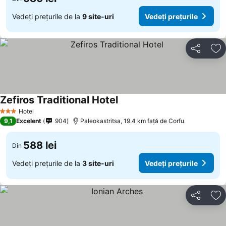
Vedeți prețurile de la
9 site-uri
Vedeți prețurile
Distribuiți
Ad
Zefiros Traditional Hotel
Hotel
3 Stele
9,1
Excelent
904
Paleokastritsa, 19.4 km faţă de Corfu
588 lei
Din
Vedeți prețurile de la
3 site-uri
Vedeți prețurile
Distribuiți
Ad