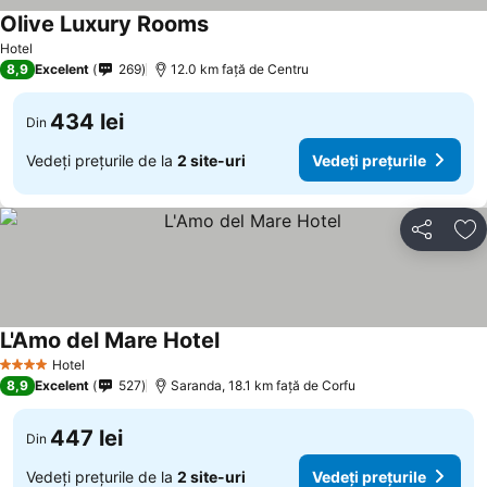
Olive Luxury Rooms
Hotel
8,9
Excelent
269
12.0 km faţă de Centru
434 lei
Din
Vedeți prețurile de la
2 site-uri
Vedeți prețurile
Distribuiți
Ad
L'Amo del Mare Hotel
Hotel
4 Stele
8,9
Excelent
527
Saranda, 18.1 km faţă de Corfu
447 lei
Din
Vedeți prețurile de la
2 site-uri
Vedeți prețurile