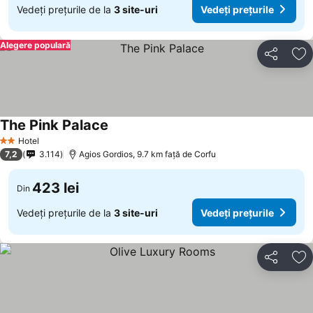
Vedeți prețurile de la
3 site-uri
Vedeți prețurile
Alegere populară
Distribuiți
Ad
The Pink Palace
Hotel
2 Stele
7,2
3.114
Agios Gordios, 9.7 km faţă de Corfu
423 lei
Din
Vedeți prețurile de la
3 site-uri
Vedeți prețurile
Distribuiți
Ad