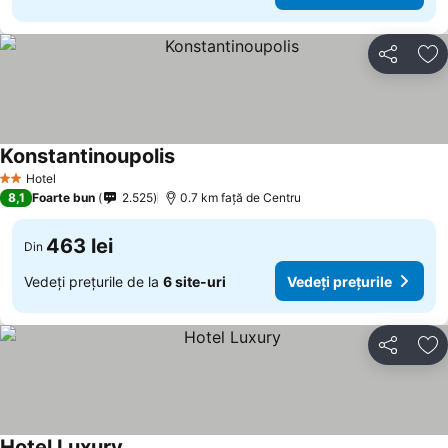
Distribuiți
Ad
Konstantinoupolis
Hotel
2 Stele
8,1
Foarte bun
2.525
0.7 km faţă de Centru
463 lei
Din
Vedeți prețurile de la
6 site-uri
Vedeți prețurile
Distribuiți
Ad
Hotel Luxury