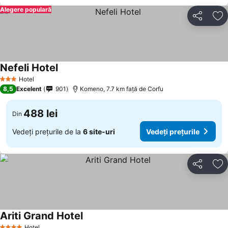
Alegere populară
Distribuiți
Ad
Nefeli Hotel
Hotel
3 Stele
8,5
Excelent
901
Komeno, 7.7 km faţă de Corfu
488 lei
Din
Vedeți prețurile de la
6 site-uri
Vedeți prețurile
Distribuiți
Ad
Ariti Grand Hotel
Hotel