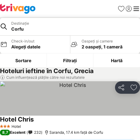
Favorite
Conect
Men
Destinație
Corfu
Check-in/out
Oaspeți și camere
Alegeți datele
2 oaspeți, 1 cameră
Sortare
Filtrați
Hartă
Hoteluri ieftine în Corfu, Grecia
Cum influențează plățile către noi rezultatele
Distribuiți
Ad
Hotel Chris
Hotel
3 Stele
8,7
Excelent
232
Saranda, 17.4 km faţă de Corfu