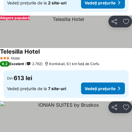
Vedeți prețurile de la
2 site-uri
Vedeți prețurile
Alegere populară
Distribuiți
Ad
Telesilla Hotel
Hotel
3 Stele
9,2
Excelent
2.762
Kontokali, 6.1 km faţă de Corfu
613 lei
Din
Vedeți prețurile de la
7 site-uri
Vedeți prețurile
Distribuiți
Ad