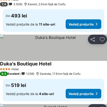
4 Stele
7,4
3.506
Kanoni, 2.9 km faţă de Corfu
493 lei
Din
Vedeți prețurile de la
11 site-uri
Vedeți prețurile
Distribuiți
Ad
Duka's Boutique Hotel
Hotel
4 Stele
9,5
Excelent
1.056
Saranda, 17.8 km faţă de Corfu
519 lei
Din
Vedeți prețurile de la
4 site-uri
Vedeți prețurile