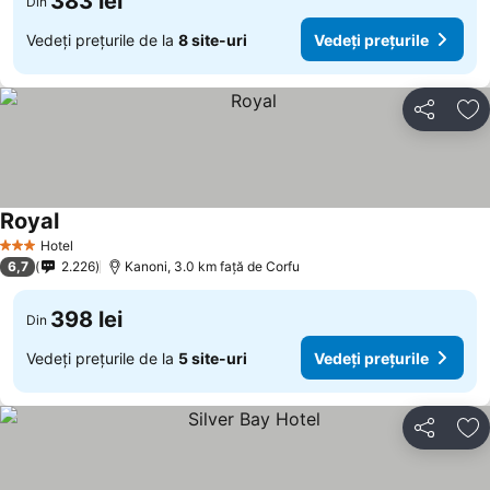
383 lei
Din
Vedeți prețurile de la
8 site-uri
Vedeți prețurile
Distribuiți
Ad
Royal
Hotel
3 Stele
6,7
2.226
Kanoni, 3.0 km faţă de Corfu
398 lei
Din
Vedeți prețurile de la
5 site-uri
Vedeți prețurile
Distribuiți
Ad