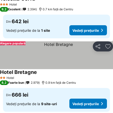
Hotel
3 Stele
9,2
Excelent
2.394
0.7 km faţă de Centru
642 lei
Din
Vedeți prețurile de la
1 site
Vedeți prețurile
Alegere populară
Distribuiți
Ad
Hotel Bretagne
Hotel
2 Stele
8,2
Foarte bun
2.979
0.9 km faţă de Centru
666 lei
Din
Vedeți prețurile de la
9 site-uri
Vedeți prețurile