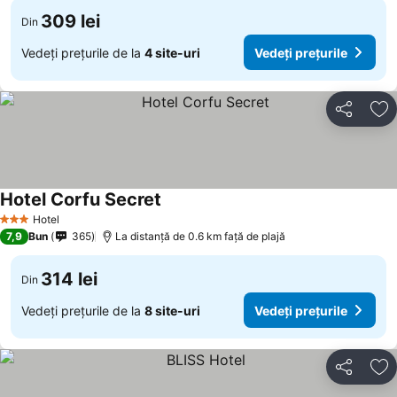
309 lei
Din
Vedeți prețurile de la
4 site-uri
Vedeți prețurile
Distribuiți
Ad
Hotel Corfu Secret
Hotel
3 Stele
7,9
Bun
365
La distanță de 0.6 km față de plajă
314 lei
Din
Vedeți prețurile de la
8 site-uri
Vedeți prețurile
Distribuiți
Ad