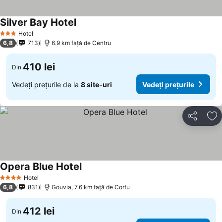
Silver Bay Hotel
Hotel
3 Stele
6,8
713
6.9 km faţă de Centru
410 lei
Din
Vedeți prețurile de la
8 site-uri
Vedeți prețurile
Distribuiți
Ad
Opera Blue Hotel
Hotel
4 Stele
6,8
831
Gouvia, 7.6 km faţă de Corfu
412 lei
Din