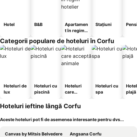
Hotel
B&B
Apartamen
Stațiuni
Pens
t în regim
hotelier
Categorii populare de hoteluri în Corfu
Hoteluri de
Hoteluri cu
Hoteluri
Hoteluri cu
Hotel
lux
piscină
care
spa
plajă
acceptă
animale
Hoteluri ieftine lângă Corfu
Aceste hoteluri pot fi de asemenea interesante pentru dvs...
Canvas by Mitsis Belvedere
Angsana Corfu