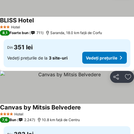
BLISS Hotel
Hotel
3 Stele
8,1
Foarte bun
711
Saranda, 18.0 km faţă de Corfu
351 lei
Din
Vedeți prețurile de la
3 site-uri
Vedeți prețurile
Distribuiți
Ad
Canvas by Mitsis Belvedere
Hotel
4 Stele
7,6
Bun
2.247
10.8 km faţă de Centru