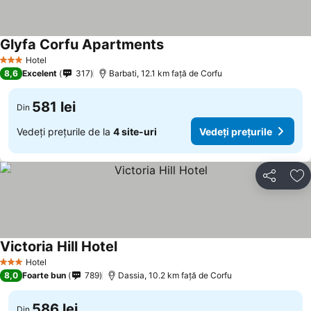
Glyfa Corfu Apartments
Hotel
3 Stele
8,6
Excelent
317
Barbati, 12.1 km faţă de Corfu
581 lei
Din
Vedeți prețurile de la
4 site-uri
Vedeți prețurile
Distribuiți
Ad
Victoria Hill Hotel
Hotel
3 Stele
8,0
Foarte bun
789
Dassia, 10.2 km faţă de Corfu
586 lei
Din