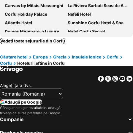
Canvas by Mitsis Messonghi
La Riviera Barbati Seaside Apartments
Corfu Holiday Palace
Nefeli Hotel
Atlantis Hotel
Sunshine Corfu Hotel & Spa
Domes Miramare, a Luxury Collection Resort, Corfu
Hotel Corfu Secret
Mon Repos Palace
ALYSSIUM
Vedeți toate sejururile din Corfu
Ionian Arches
Domes of Corfu, Autograph Collection
Căutare hotel
Europa
Grecia
Insulele Ionice
Corfu
Arion Hotel
Kerkyra Blue Hotel & Spa by Louis Hotels
Corfu
Hoteluri ieftine în Corfu
Hotel Bretagne
Oula Maisonettes
Restia
Corfu Hellinis Hotel
Facebook
Twitter
Insta
Yo
Hotel Artur
Zefiros Traditional Hotel
Alegeţi ţara dvs.
Bella Venezia
Odysseus Hotel
Silver Bay Hotel
TRYP by Wyndham Corfu Dassia
Adaugă pe Google
Găsește-ne ușor rezultatele: adaugă
Potamaki Beach Hotel
Nido, Mar-Bella Collection
trivago ca sursă preferată pe Google.
Royal
Elea Beach Hotel
Companie
Blue Princess Beach Hotel & Suites
Unda
Produsele noastre