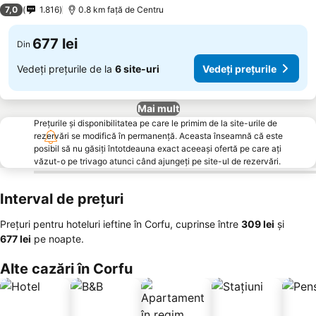
3 Stele
7,0
1.816
0.8 km faţă de Centru
677 lei
Din
Vedeți prețurile de la
6 site-uri
Vedeți prețurile
Mai mult
Prețurile și disponibilitatea pe care le primim de la site-urile de
rezervări se modifică în permanență. Aceasta înseamnă că este
posibil să nu găsiți întotdeauna exact aceeași ofertă pe care ați
văzut-o pe trivago atunci când ajungeți pe site-ul de rezervări.
Interval de prețuri
Prețuri pentru hoteluri ieftine în Corfu, cuprinse între
‎309 lei
și
‎677 lei
pe noapte.
Alte cazări în Corfu