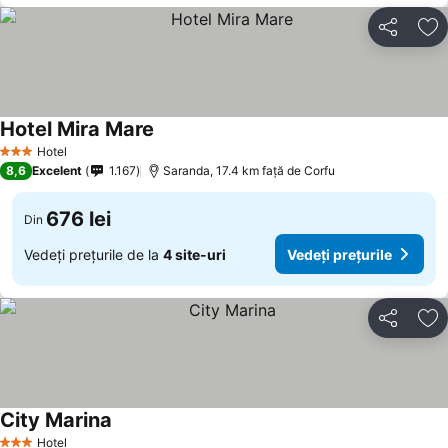
Distribuiți
Ad
Hotel Mira Mare
Hotel
3 Stele
8,6
Excelent
1.167
Saranda, 17.4 km faţă de Corfu
676 lei
Din
Vedeți prețurile de la
4 site-uri
Vedeți prețurile
Distribuiți
Ad
City Marina
Hotel