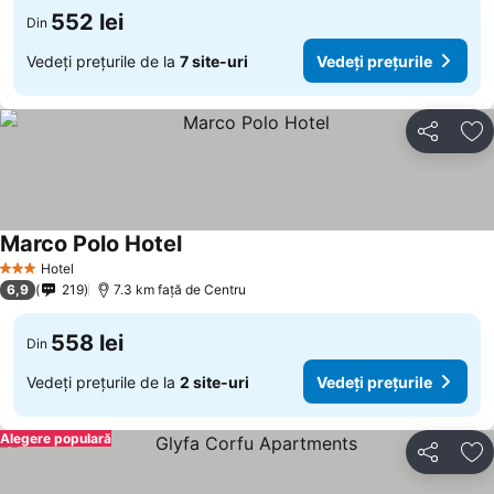
552 lei
Din
Vedeți prețurile de la
7 site-uri
Vedeți prețurile
Distribuiți
Ad
Marco Polo Hotel
Hotel
3 Stele
6,9
219
7.3 km faţă de Centru
558 lei
Din
Vedeți prețurile de la
2 site-uri
Vedeți prețurile
Alegere populară
Distribuiți
Ad