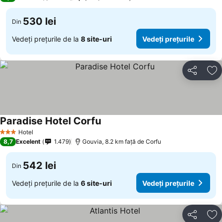
530 lei
Din
Vedeți prețurile de la
8 site-uri
Vedeți prețurile
Distribuiți
Ad
Paradise Hotel Corfu
Hotel
3 Stele
8,7
Excelent
1.479
Gouvia, 8.2 km faţă de Corfu
542 lei
Din
Vedeți prețurile de la
6 site-uri
Vedeți prețurile
Distribuiți
Ad