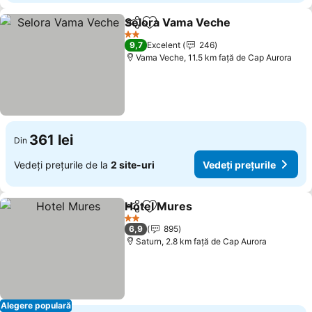
Selora Vama Veche
Distribuiți
Adăugaţi la favorite
Vedeți 
2 Stele
9,7
Excelent
246
Vama Veche, 11.5 km faţă de Cap Aurora
361 lei
Din
Vedeți prețurile de la
2 site-uri
Vedeți prețurile
Hotel Mures
Distribuiți
Adăugaţi la favorite
Vedeți prețuril
2 Stele
6,9
895
Saturn, 2.8 km faţă de Cap Aurora
Alegere populară