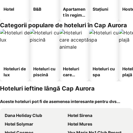
Hotel
B&B
Apartamen
Stațiuni
Host
t în regim
hotelier
Categorii populare de hoteluri în Cap Aurora
Hoteluri de
Hoteluri cu
Hoteluri
Hoteluri cu
Hotel
lux
piscină
care
spa
plajă
acceptă
animale
Hoteluri ieftine lângă Cap Aurora
Aceste hoteluri pot fi de asemenea interesante pentru dvs...
Dana Holiday Club
Hotel Sirena
Hotel Solymar
Hotel Mures
Hotel Cosmos
Vox Maris No1 Club Resort