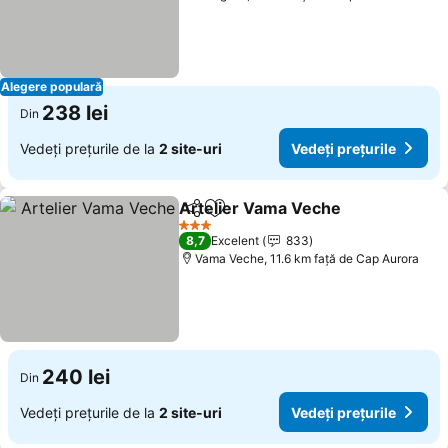
Alegere populară
238 lei
Din
Vedeți prețurile de la
2 site-uri
Vedeți prețurile
Artelier Vama Veche
Distribuiți
Adăugaţi la favorite
Vedeți
3 Stele
8,7
Excelent
833
Vama Veche, 11.6 km faţă de Cap Aurora
240 lei
Din
Vedeți prețurile de la
2 site-uri
Vedeți prețurile