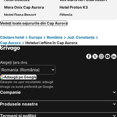
Mera Onix Cap Aurora
Hotel Proton K3
Hotel Dana Resort
Oltenia
Hotel Callatis
Vila Brancoveanu
Vedeți toate sejururile din Cap Aurora
Tiberius Residence
Hotel Siret Saturn
Căutare hotel
Europa
România
Jud. Constanţa
Hotel 2D Resort and Spa
HOTEL TISMANA
Cap Aurora
Hoteluri ieftine în Cap Aurora
Ammon
Hotel Turquoise
Hotel Cometa
Hotel Terra
Facebook
Twitter
Insta
Yo
Safir Blue Resort
Grand Hotel Caraiman
Alegeţi ţara dvs.
Mera Brise
Hotel Saturn
Hotel Corsa
Hotel Sanda
Adaugă pe Google
Găsește-ne ușor rezultatele: adaugă
Hotel Opal
Cupidon
trivago ca sursă preferată pe Google.
Hotel Favorit
Hotel Corina
Companie
Paradox
Hotel Recif
Produsele noastre
Hotel Nalba Jupiter
New Belvedere
Apollo Neptun
Hotel Rio
Termeni și politici