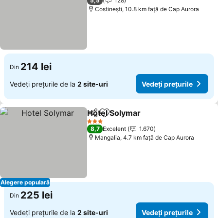
5,5
128
Costinești, 10.8 km faţă de Cap Aurora
214 lei
Din
Vedeți prețurile de la
2 site-uri
Vedeți prețurile
Hotel Solymar
Distribuiți
Adăugaţi la favorite
Vedeți prețur
3 Stele
8,7
Excelent
1.670
Mangalia, 4.7 km faţă de Cap Aurora
Alegere populară
225 lei
Din
Vedeți prețurile de la
2 site-uri
Vedeți prețurile