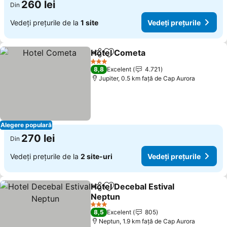
260 lei
Din
Vedeți prețurile de la
1 site
Vedeți prețurile
Hotel Cometa
Distribuiți
Adăugaţi la favorite
Vedeți prețur
3 Stele
8,8
Excelent
4.721
Jupiter, 0.5 km faţă de Cap Aurora
Alegere populară
270 lei
Din
Vedeți prețurile de la
2 site-uri
Vedeți prețurile
Hotel Decebal Estival
Distribuiți
Adăugaţi la favorite
Neptun
Vedeți prețurile
3 Stele
8,5
Excelent
805
Neptun, 1.9 km faţă de Cap Aurora