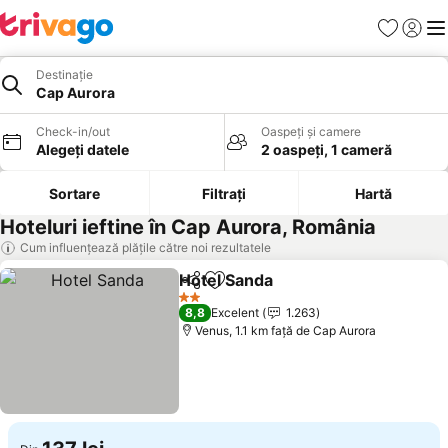
Favorite
Conect
Men
Destinație
Cap Aurora
Check-in/out
Oaspeți și camere
Alegeți datele
2 oaspeți, 1 cameră
Sortare
Filtrați
Hartă
Hoteluri ieftine în Cap Aurora, România
Cum influențează plățile către noi rezultatele
Hotel Sanda
Distribuiți
Adăugaţi la favorite
Vedeți prețuril
2 Stele
8,8
Excelent
1.263
Venus, 1.1 km faţă de Cap Aurora