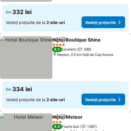
332 lei
Din
Vedeți prețurile de la
2 site-uri
Vedeți prețurile
Hotel Boutique Shine
Distribuiți
Adăugaţi la favorite
Vedeț
4 Stele
8,5
Excelent
386
Neptun, 2.5 km faţă de Cap Aurora
334 lei
Din
Vedeți prețurile de la
2 site-uri
Vedeți prețurile
Hotel Meteor
Distribuiți
Adăugaţi la favorite
Vedeți prețuri
3 Stele
8,0
Foarte bun
1.967