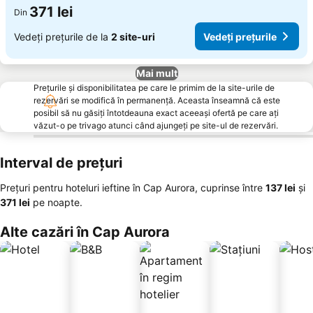
371 lei
Din
Vedeți prețurile de la
2 site-uri
Vedeți prețurile
Mai mult
Prețurile și disponibilitatea pe care le primim de la site-urile de
rezervări se modifică în permanență. Aceasta înseamnă că este
posibil să nu găsiți întotdeauna exact aceeași ofertă pe care ați
văzut-o pe trivago atunci când ajungeți pe site-ul de rezervări.
Interval de prețuri
Prețuri pentru hoteluri ieftine în Cap Aurora, cuprinse între
‎137 lei
și
‎371 lei
pe noapte.
Alte cazări în Cap Aurora