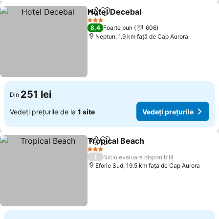
Hotel Decebal
Distribuiți
Adăugaţi la favorite
Vedeți prețur
3 Stele
8,4
Foarte bun
606
Neptun, 1.9 km faţă de Cap Aurora
251 lei
Din
Vedeți prețurile de la
1 site
Vedeți prețurile
Tropical Beach
Distribuiți
Adăugaţi la favorite
Vedeți prețu
3 Stele
/
Nicio evaluare disponibilă
Eforie Sud, 19.5 km faţă de Cap Aurora