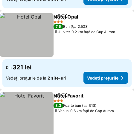
Hotel Opal
Distribuiți
Adăugaţi la favorite
Vedeți prețurile
3 Stele
7,5
Bun
2.538
Jupiter, 0.2 km faţă de Cap Aurora
321 lei
Din
Vedeți prețurile de la
2 site-uri
Vedeți prețurile
Hotel Favorit
Distribuiți
Adăugaţi la favorite
Vedeți prețuri
3 Stele
8,3
Foarte bun
918
Venus, 0.6 km faţă de Cap Aurora