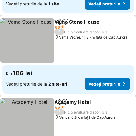
Vedeți prețurile de la
1 site
Vedeți prețurile
Vama Stone House
Distribuiți
Adăugaţi la favorite
Vedeți 
3 Stele
/
Nicio evaluare disponibilă
Vama Veche, 11.3 km faţă de Cap Aurora
186 lei
Din
Vedeți prețurile de la
2 site-uri
Vedeți prețurile
Academy Hotel
Distribuiți
Adăugaţi la favorite
Vedeți preț
3 Stele
/
Nicio evaluare disponibilă
Venus, 0.8 km faţă de Cap Aurora