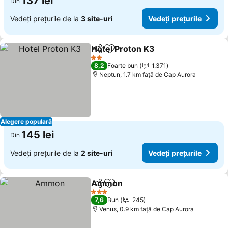
137 lei
Din
Vedeți prețurile de la
3 site-uri
Vedeți prețurile
Hotel Proton K3
Distribuiți
Adăugaţi la favorite
Vedeți preț
2 Stele
8,2
Foarte bun
1.371
Neptun, 1.7 km faţă de Cap Aurora
Alegere populară
145 lei
Din
Vedeți prețurile de la
2 site-uri
Vedeți prețurile
Ammon
Distribuiți
Adăugaţi la favorite
Vedeți prețurile
3 Stele
7,6
Bun
245
Venus, 0.9 km faţă de Cap Aurora