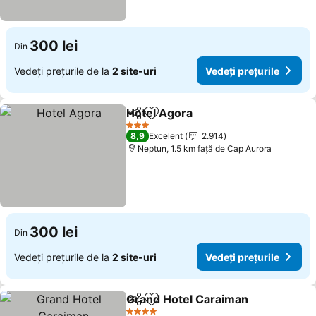
300 lei
Din
Vedeți prețurile de la
2 site-uri
Vedeți prețurile
Hotel Agora
Distribuiți
Adăugaţi la favorite
Vedeți prețuril
3 Stele
8,9
Excelent
2.914
Neptun, 1.5 km faţă de Cap Aurora
300 lei
Din
Vedeți prețurile de la
2 site-uri
Vedeți prețurile
Grand Hotel Caraiman
Distribuiți
Adăugaţi la favorite
Vede