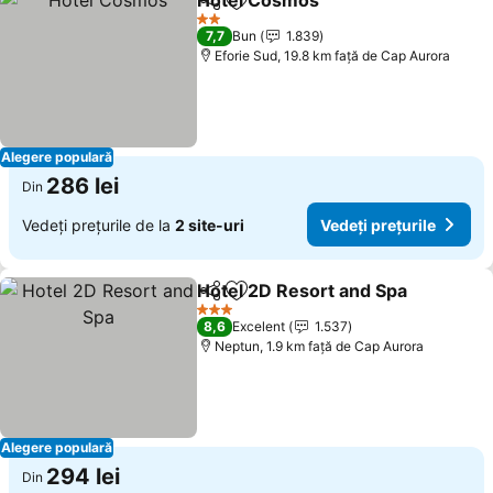
Hotel Cosmos
Distribuiți
Adăugaţi la favorite
Vedeți prețur
2 Stele
7,7
Bun
1.839
Eforie Sud, 19.8 km faţă de Cap Aurora
Alegere populară
286 lei
Din
Vedeți prețurile de la
2 site-uri
Vedeți prețurile
Hotel 2D Resort and Spa
Distribuiți
Adăugaţi la favorite
Ve
3 Stele
8,6
Excelent
1.537
Neptun, 1.9 km faţă de Cap Aurora
Alegere populară
294 lei
Din