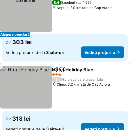
4 Stele
8,6
Excelent
1.656
Neptun, 2.0 km faţă de Cap Aurora
Alegere populară
303 lei
Din
Vedeți prețurile de la
3 site-uri
Vedeți prețurile
Hotel Holiday Blue
Distribuiți
Adăugaţi la favorite
Vedeți p
3 Stele
/
Nicio evaluare disponibilă
Olimp, 3.2 km faţă de Cap Aurora
318 lei
Din
Vedeți prețurile de la
3 site-uri
Vedeți prețurile