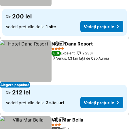
200 lei
Din
Vedeți prețurile de la
1 site
Vedeți prețurile
Hotel Dana Resort
Distribuiți
Adăugaţi la favorite
Vedeți p
4 Stele
8,6
Excelent
2.238
Venus, 1.3 km faţă de Cap Aurora
Alegere populară
212 lei
Din
Vedeți prețurile de la
3 site-uri
Vedeți prețurile
Villa Mar Bella
Distribuiți
Adăugaţi la favorite
Vedeți prețur
3 Stele