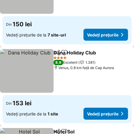
150 lei
Din
Vedeți prețurile de la
7 site-uri
Vedeți prețurile
Dana Holiday Club
Distribuiți
Adăugaţi la favorite
Vedeți p
4 Stele
8,9
Excelent
1.381
Venus, 0.8 km faţă de Cap Aurora
153 lei
Din
Vedeți prețurile de la
1 site
Vedeți prețurile
Hotel Sol