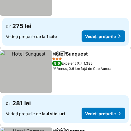
275 lei
Din
Vedeți prețurile de la
1 site
Vedeți prețurile
Hotel Sunquest
Distribuiți
Adăugaţi la favorite
Vedeți preț
3 Stele
8,6
Excelent
1.385
Venus, 0.6 km faţă de Cap Aurora
281 lei
Din
Vedeți prețurile de la
4 site-uri
Vedeți prețurile