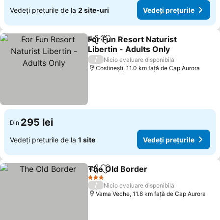
Vedeți prețurile de la
2 site-uri
Vedeți prețurile
For Fun Resort Naturist
Distribuiți
Adăugaţi la favorite
Libertin - Adults Only
Vedeți prețurile
/
Nicio evaluare disponibilă
Costinești, 11.0 km faţă de Cap Aurora
295 lei
Din
Vedeți prețurile de la
1 site
Vedeți prețurile
The Old Border
Distribuiți
Adăugaţi la favorite
Vedeți preț
3 Stele
/
Nicio evaluare disponibilă
Vama Veche, 11.8 km faţă de Cap Aurora