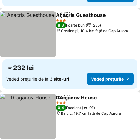
Anacris Guesthouse
Distribuiți
Adăugaţi la favorite
Vedeți
3 Stele
8,3
Foarte bun
285
Costinești, 10.4 km faţă de Cap Aurora
232 lei
Din
Vedeți prețurile de la
3 site-uri
Vedeți prețurile
Draganov House
Distribuiți
Adăugaţi la favorite
Vedeți pre
3 Stele
9,4
Excelent
97
Balcic, 19.7 km faţă de Cap Aurora