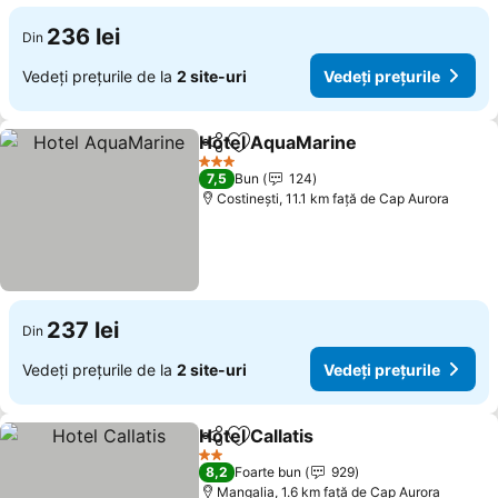
236 lei
Din
Vedeți prețurile de la
2 site-uri
Vedeți prețurile
Hotel AquaMarine
Distribuiți
Adăugaţi la favorite
Vedeți p
3 Stele
7,5
Bun
124
Costinești, 11.1 km faţă de Cap Aurora
237 lei
Din
Vedeți prețurile de la
2 site-uri
Vedeți prețurile
Hotel Callatis
Distribuiți
Adăugaţi la favorite
Vedeți prețuri
2 Stele
8,2
Foarte bun
929
Mangalia, 1.6 km faţă de Cap Aurora