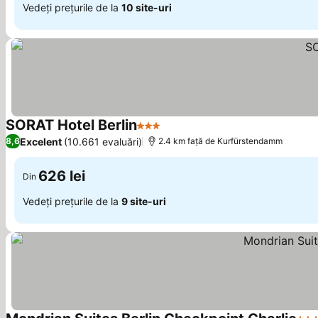
Vedeți prețurile de la
10 site-uri
SORAT Hotel Berlin
3 Stele
Vedeți prețurile
Excelent
(10.661 evaluări)
8,6
2.4 km faţă de Kurfürstendamm
626 lei
Din
Vedeți prețurile de la
9 site-uri