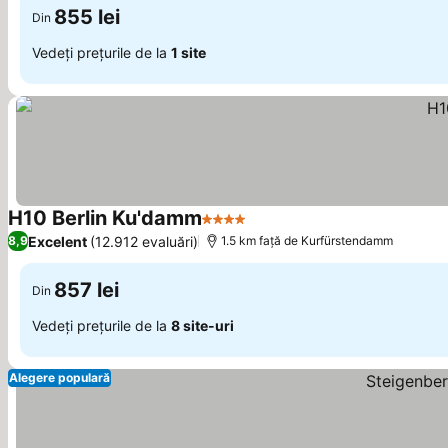
855 lei
Din
Vedeți prețurile de la
1 site
H10 Berlin Ku'damm
4 Stele
Vedeți prețurile
Excelent
(12.912 evaluări)
8,9
1.5 km faţă de Kurfürstendamm
857 lei
Din
Vedeți prețurile de la
8 site-uri
Alegere populară