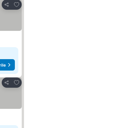
Adăugaţi la favorite
Distribuiți
rile
Adăugaţi la favorite
Distribuiți