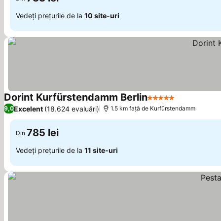
Vedeți prețurile de la
10 site-uri
Dorint Kurfürstendamm Berlin
5 Stele
Vedeți prețu
Excelent
(18.624 evaluări)
9,0
1.5 km faţă de Kurfürstendamm
785 lei
Din
Vedeți prețurile de la
11 site-uri