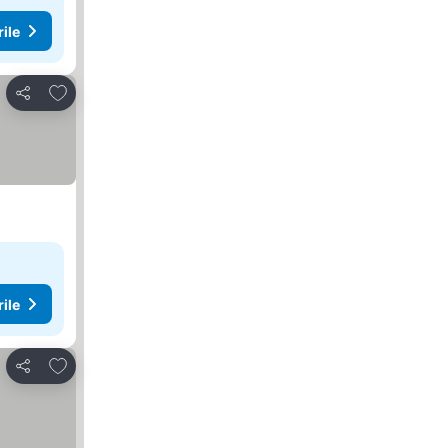
rile
Adăugaţi la favorite
Distribuiți
rile
Adăugaţi la favorite
Distribuiți