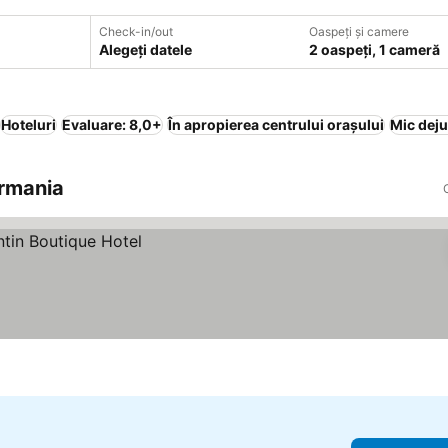
Check-in/out
Oaspeți și camere
Alegeți datele
2 oaspeți, 1 cameră
Hoteluri
Evaluare: 8,0+
În apropierea centrului orașului
Mic deju
ermania