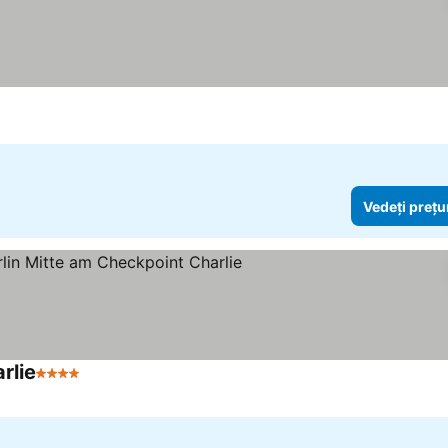
Vedeți prețu
rlie
4 Stele
Vedeți prețurile