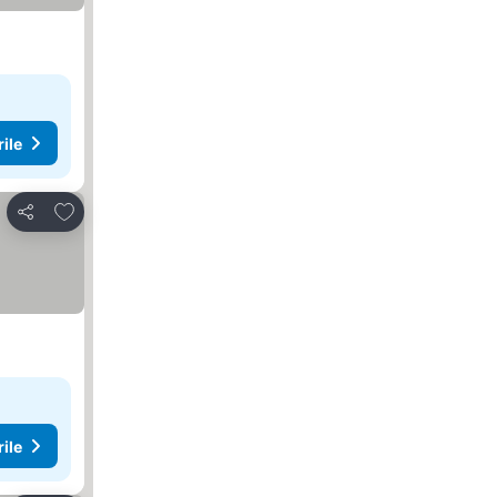
rile
Adăugaţi la favorite
Distribuiți
rile