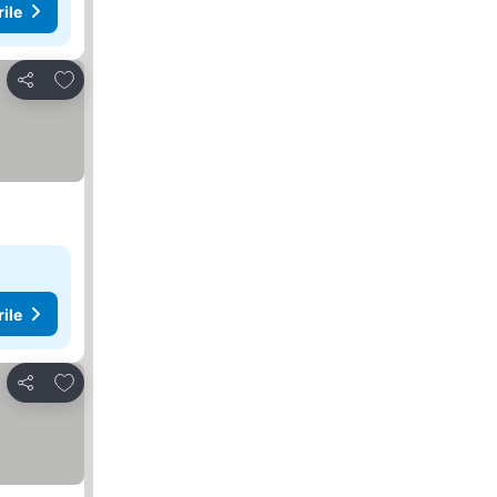
rile
Adăugaţi la favorite
Distribuiți
rile
Adăugaţi la favorite
Distribuiți