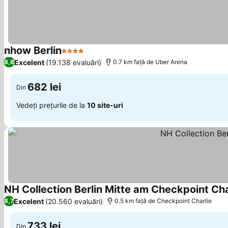
nhow Berlin
4 Stele
Vedeți prețurile
Excelent
(19.138 evaluări)
8,8
0.7 km faţă de Uber Arena
682 lei
Din
Vedeți prețurile de la
10 site-uri
NH Collection Berlin Mitte am Checkpoint Cha
Excelent
(20.560 evaluări)
8,7
0.5 km faţă de Checkpoint Charlie
733 lei
Din