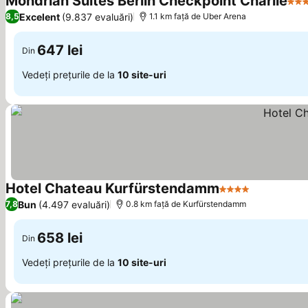
Mondrian Suites Berlin Checkpoint Charlie
4 St
Excelent
(9.837 evaluări)
8,5
1.1 km faţă de Uber Arena
647 lei
Din
Vedeți prețurile de la
10 site-uri
Hotel Chateau Kurfürstendamm
4 Stele
Vedeți preț
Bun
(4.497 evaluări)
7,8
0.8 km faţă de Kurfürstendamm
658 lei
Din
Vedeți prețurile de la
10 site-uri