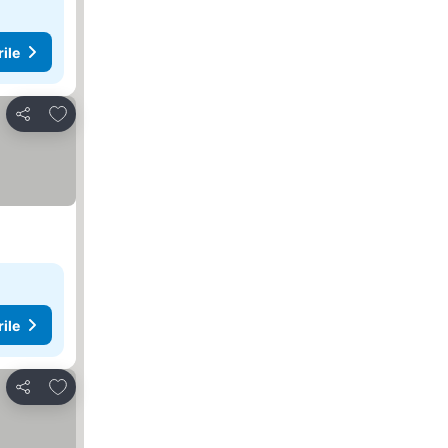
rile
Adăugaţi la favorite
Distribuiți
rile
Adăugaţi la favorite
Distribuiți