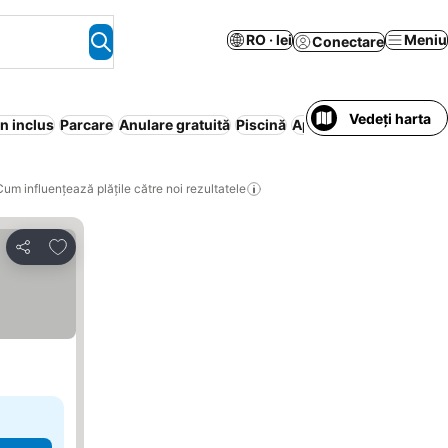
RO · lei
Meniu
Conectare
Vedeți harta
n inclus
Parcare
Anulare gratuită
Piscină
Apartament în regim ho
Cum influențează plățile către noi rezultatele
Adăugaţi la favorite
Distribuiți