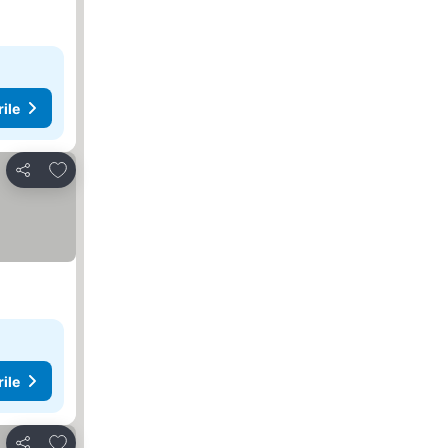
rile
Adăugaţi la favorite
Distribuiți
rile
Adăugaţi la favorite