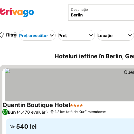
Destinație
Filtre
Preț crescător
Preț
Locație
Hoteluri ieftine în Berlin, G
Quentin Boutique Hotel
4 Stele
Vedeți prețurile
Bun
(4.470 evaluări)
7,8
1.2 km faţă de Kurfürstendamm
540 lei
Din