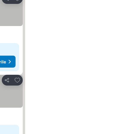
Distribuiți
rile
Adăugaţi la favorite
Distribuiți