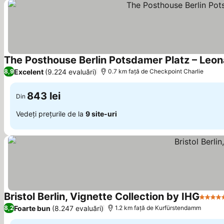
The Posthouse Berlin Potsdamer Platz – Leon
Excelent
(9.224 evaluări)
8,9
0.7 km faţă de Checkpoint Charlie
843 lei
Din
Vedeți prețurile de la
9 site-uri
Bristol Berlin, Vignette Collection by IHG
5 Stel
Foarte bun
(8.247 evaluări)
8,2
1.2 km faţă de Kurfürstendamm