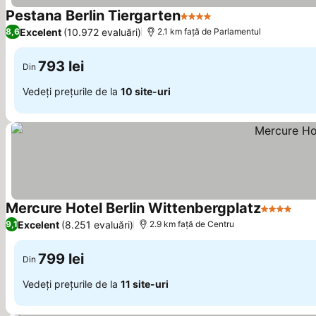
Pestana Berlin Tiergarten
4 Stele
Vedeți prețurile
Excelent
(10.972 evaluări)
8,6
2.1 km faţă de Parlamentul
793 lei
Din
Vedeți prețurile de la
10 site-uri
Mercure Hotel Berlin Wittenbergplatz
4 Stele
Vede
Excelent
(8.251 evaluări)
9,1
2.9 km faţă de Centru
799 lei
Din
Vedeți prețurile de la
11 site-uri