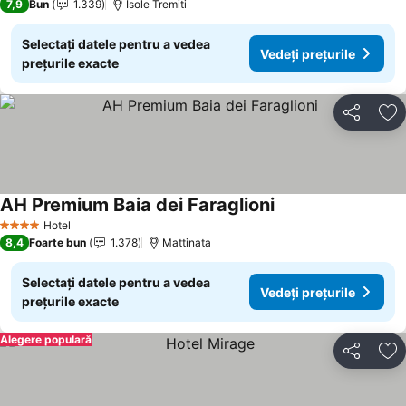
7,9
Bun
1.339
Isole Tremiti
Selectați datele pentru a vedea
Vedeți prețurile
prețurile exacte
Distribuiți
Ad
AH Premium Baia dei Faraglioni
Vedeți prețurile
Hotel
4 Stele
8,4
Foarte bun
1.378
Mattinata
Selectați datele pentru a vedea
Vedeți prețurile
prețurile exacte
Alegere populară
Distribuiți
Ad