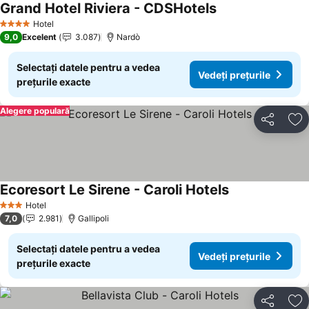
Grand Hotel Riviera - CDSHotels
Vedeți prețurile
Hotel
4 Stele
9,0
Excelent
3.087
Nardò
Selectați datele pentru a vedea
Vedeți prețurile
prețurile exacte
Alegere populară
Distribuiți
Ad
Ecoresort Le Sirene - Caroli Hotels
Vedeți prețurile
Hotel
3 Stele
7,0
2.981
Gallipoli
Selectați datele pentru a vedea
Vedeți prețurile
prețurile exacte
Distribuiți
Ad