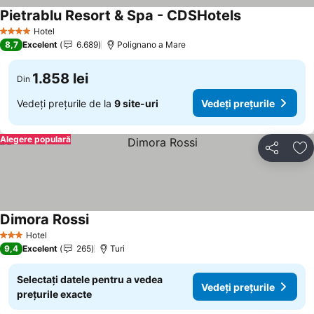
Pietrablu Resort & Spa - CDSHotels
Vedeți prețuri
Hotel
4 Stele
8,7
Excelent
6.689
Polignano a Mare
1.858 lei
Din
Vedeți prețurile de la
9 site-uri
Vedeți prețurile
Alegere populară
Distribuiți
Ad
Dimora Rossi
Vedeți prețurile
Hotel
3 Stele
9,4
Excelent
265
Turi
Selectați datele pentru a vedea
Vedeți prețurile
prețurile exacte