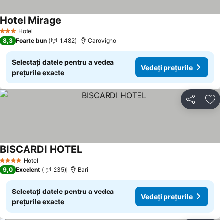
Hotel Mirage
Vedeți prețurile
Hotel
3 Stele
8,3
Foarte bun
1.482
Carovigno
Selectați datele pentru a vedea
Vedeți prețurile
prețurile exacte
Distribuiți
Ad
BISCARDI HOTEL
Vedeți prețurile
Hotel
4 Stele
9,0
Excelent
235
Bari
Selectați datele pentru a vedea
Vedeți prețurile
prețurile exacte