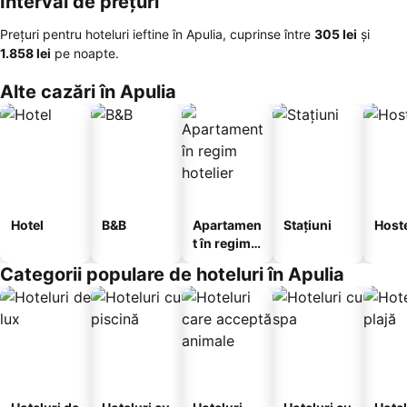
Interval de prețuri
Prețuri pentru hoteluri ieftine în Apulia, cuprinse între
‎305 lei
și
‎1.858 lei
pe noapte.
Alte cazări în Apulia
Hotel
B&B
Apartamen
Stațiuni
Host
t în regim
hotelier
Categorii populare de hoteluri în Apulia