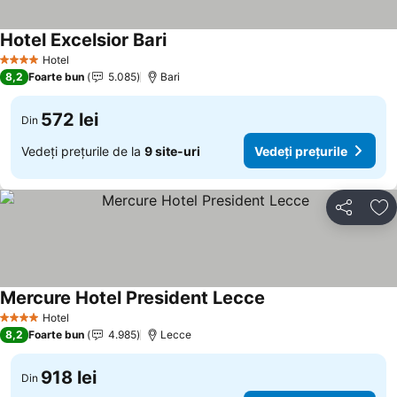
Hotel Excelsior Bari
Vedeți prețurile
Hotel
4 Stele
8,2
Foarte bun
5.085
Bari
572 lei
Din
Vedeți prețurile de la
9 site-uri
Vedeți prețurile
Distribuiți
Ad
Mercure Hotel President Lecce
Vedeți prețurile
Hotel
4 Stele
8,2
Foarte bun
4.985
Lecce
918 lei
Din