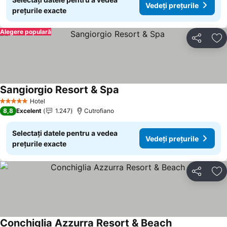
Vedeți prețurile
prețurile exacte
Alegere populară
Distribuiți
Ad
Sangiorgio Resort & Spa
Vedeți prețurile
Hotel
5 Stele
8,8
Excelent
1.247
Cutrofiano
Selectați datele pentru a vedea
Vedeți prețurile
prețurile exacte
Distribuiți
Ad
Conchiglia Azzurra Resort & Beach