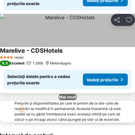
Vedeți prețurile
prețurile exacte
Distribuiți
Ad
Marelive - CDSHotels
Vedeți prețurile
Hotel
4 Stele
9,0
Excelent
1.389
Melendugno
Selectați datele pentru a vedea
Vedeți prețurile
prețurile exacte
Mai mult
Prețurile și disponibilitatea pe care le primim de la site-urile de
rezervări se modifică în permanență. Aceasta înseamnă că este
posibil să nu găsiți întotdeauna exact aceeași ofertă pe care ați
văzut-o pe trivago atunci când ajungeți pe site-ul de rezervări.