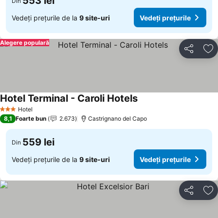
553 lei
Din
Vedeți prețurile de la
9 site-uri
Vedeți prețurile
Alegere populară
Distribuiți
Ad
Hotel Terminal - Caroli Hotels
Vedeți prețurile
Hotel
3 Stele
8,1
Foarte bun
2.673
Castrignano del Capo
559 lei
Din
Vedeți prețurile de la
9 site-uri
Vedeți prețurile
Distribuiți
Ad