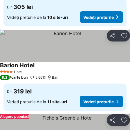
305 lei
Din
Vedeți prețurile de la
10 site-uri
Vedeți prețurile
Distribuiți
Ad
Barion Hotel
Vedeți prețurile
Hotel
4 Stele
8,2
Foarte bun
5.661
Bari
319 lei
Din
Vedeți prețurile de la
11 site-uri
Vedeți prețurile
Alegere populară
Distribuiți
Ad