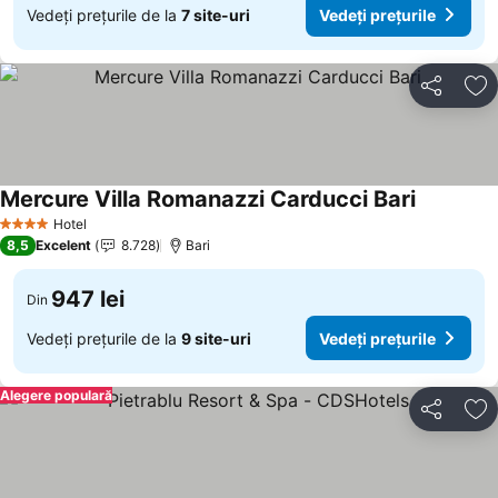
Vedeți prețurile de la
7 site-uri
Vedeți prețurile
Distribuiți
Ad
Mercure Villa Romanazzi Carducci Bari
Vedeți pre
Hotel
4 Stele
8,5
Excelent
8.728
Bari
947 lei
Din
Vedeți prețurile de la
9 site-uri
Vedeți prețurile
Alegere populară
Distribuiți
Ad