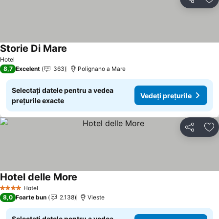
Distribuiți
Ad
Storie Di Mare
Vedeți prețurile
Hotel
8,7
Excelent
363
Polignano a Mare
Selectați datele pentru a vedea
Vedeți prețurile
prețurile exacte
Distribuiți
Ad
Hotel delle More
Vedeți prețurile
Hotel
4 Stele
8,0
Foarte bun
2.138
Vieste
Selectați datele pentru a vedea