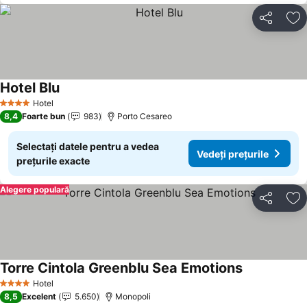
Distribuiți
Ad
Hotel Blu
Vedeți prețurile
Hotel
4 Stele
8,4
Foarte bun
983
Porto Cesareo
Selectați datele pentru a vedea
Vedeți prețurile
prețurile exacte
Alegere populară
Distribuiți
Ad
Torre Cintola Greenblu Sea Emotions
Vedeți prețur
Hotel
4 Stele
8,5
Excelent
5.650
Monopoli