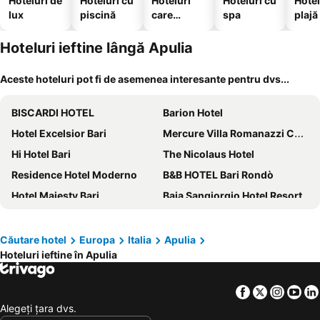
Hoteluri de
Hoteluri cu
Hoteluri
Hoteluri cu
Hotel
lux
piscină
care
spa
plajă
acceptă
animale
Hoteluri ieftine lângă Apulia
Aceste hoteluri pot fi de asemenea interesante pentru dvs...
BISCARDI HOTEL
Barion Hotel
Hotel Excelsior Bari
Mercure Villa Romanazzi Carducci Bari
Hi Hotel Bari
The Nicolaus Hotel
Residence Hotel Moderno
B&B HOTEL Bari Rondò
Hotel Majesty Bari
Baia Sangiorgio Hotel Resort
JR Hotels Bari Grande Albergo delle Nazioni
Dimora Rossi
Hotel HR
JR Hotels Oriente Bari
Căutare hotel
Europa
Italia
Apulia
Hoteluri ieftine în Apulia
Campus Hotel
Hotel delle More
Hotel Costa
Hotel Boston
Facebook
Twitter
Insta
Yo
Hotel Auditorium
Storie Di Mare
Alegeţi ţara dvs.
Hotel Riva Del Sole
Grand Hotel Leon D'Oro