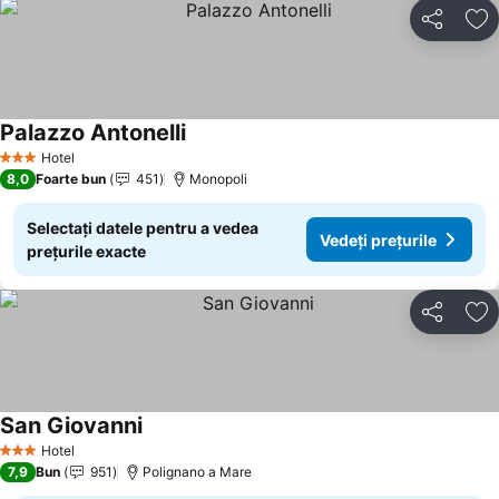
Distribuiți
Ad
Palazzo Antonelli
Vedeți prețurile
Hotel
3 Stele
8,0
Foarte bun
451
Monopoli
Selectați datele pentru a vedea
Vedeți prețurile
prețurile exacte
Distribuiți
Ad
San Giovanni
Vedeți prețurile
Hotel
3 Stele
7,9
Bun
951
Polignano a Mare