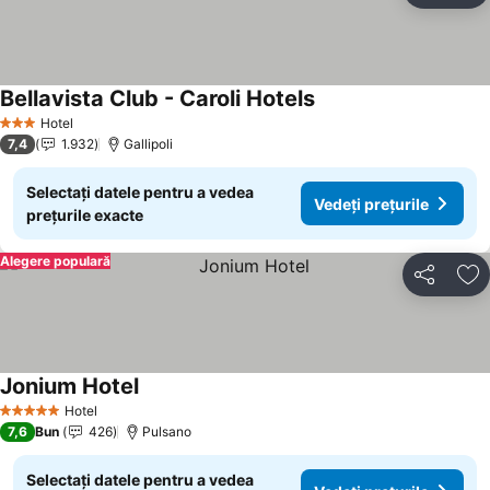
Bellavista Club - Caroli Hotels
Vedeți prețurile
Hotel
3 Stele
7,4
1.932
Gallipoli
Selectați datele pentru a vedea
Vedeți prețurile
prețurile exacte
Alegere populară
Distribuiți
Ad
Jonium Hotel
Vedeți prețurile
Hotel
5 Stele
7,6
Bun
426
Pulsano
Selectați datele pentru a vedea