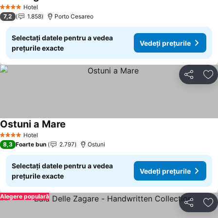
Vedeți prețuril
Hotel
4 Stele
7,2
1.858
Porto Cesareo
Selectați datele pentru a vedea
Vedeți prețurile
prețurile exacte
Distribuiți
Ad
Ostuni a Mare
Vedeți prețurile
Hotel
4 Stele
8,3
Foarte bun
2.797
Ostuni
Selectați datele pentru a vedea
Vedeți prețurile
prețurile exacte
Alegere populară
Distribuiți
Ad