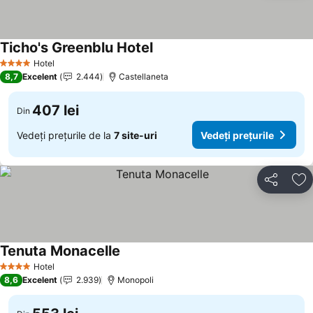
Ticho's Greenblu Hotel
Vedeți prețurile
Hotel
4 Stele
8,7
Excelent
2.444
Castellaneta
407 lei
Din
Vedeți prețurile de la
7 site-uri
Vedeți prețurile
Distribuiți
Ad
Tenuta Monacelle
Vedeți prețurile
Hotel
4 Stele
8,6
Excelent
2.939
Monopoli