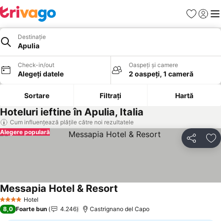
Favorite
Conect
Men
Destinație
Apulia
Check-in/out
Oaspeți și camere
Alegeți datele
2 oaspeți, 1 cameră
Sortare
Filtrați
Hartă
Hoteluri ieftine în Apulia, Italia
Cum influențează plățile către noi rezultatele
Alegere populară
Distribuiți
Ad
Messapia Hotel & Resort
Vedeți prețurile
Hotel
4 Stele
8,0
Foarte bun
4.246
Castrignano del Capo