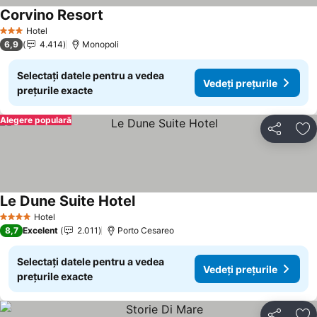
Corvino Resort
Vedeți prețurile
Hotel
3 Stele
6,9
4.414
Monopoli
Selectați datele pentru a vedea
Vedeți prețurile
prețurile exacte
Alegere populară
Distribuiți
Ad
Le Dune Suite Hotel
Vedeți prețurile
Hotel
4 Stele
8,7
Excelent
2.011
Porto Cesareo
Selectați datele pentru a vedea
Vedeți prețurile
prețurile exacte