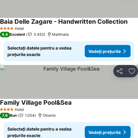
Baia Delle Zagare - Handwritten Collection
Vede
Hotel
4 Stele
8,6
Excelent
3.452
Mattinata
Selectați datele pentru a vedea
Vedeți prețurile
prețurile exacte
Distribuiți
Ad
Family Village Pool&Sea
Vedeți prețurile
Hotel
4 Stele
7,6
Bun
1.054
Otranto
Selectați datele pentru a vedea
Vedeți prețurile
prețurile exacte