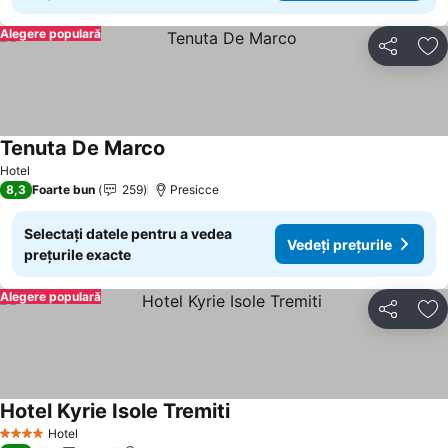
Alegere populară
Distribuiți
Ad
Tenuta De Marco
Vedeți prețurile
Hotel
8,3
Foarte bun
259
Presicce
Selectați datele pentru a vedea
Vedeți prețurile
prețurile exacte
Alegere populară
Distribuiți
Ad
Hotel Kyrie Isole Tremiti
Vedeți prețurile
Hotel
4 Stele