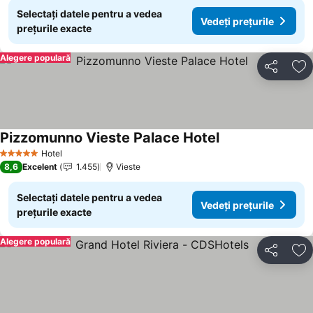
Selectați datele pentru a vedea
Vedeți prețurile
prețurile exacte
Alegere populară
Distribuiți
Ad
Pizzomunno Vieste Palace Hotel
Vedeți prețurile
Hotel
5 Stele
8,6
Excelent
1.455
Vieste
Selectați datele pentru a vedea
Vedeți prețurile
prețurile exacte
Alegere populară
Distribuiți
Ad