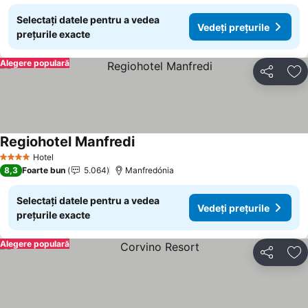
Selectați datele pentru a vedea
Vedeți prețurile
prețurile exacte
Alegere populară
Distribuiți
Ad
Regiohotel Manfredi
Vedeți prețurile
Hotel
4 Stele
8,3
Foarte bun
5.064
Manfredónia
Selectați datele pentru a vedea
Vedeți prețurile
prețurile exacte
Alegere populară
Distribuiți
Ad