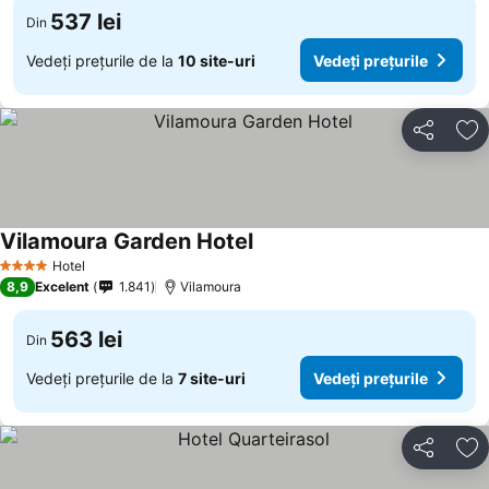
537 lei
Din
Vedeți prețurile de la
10 site-uri
Vedeți prețurile
Distribuiți
Ad
Vilamoura Garden Hotel
Hotel
4 Stele
8,9
Excelent
1.841
Vilamoura
563 lei
Din
Vedeți prețurile de la
7 site-uri
Vedeți prețurile
Distribuiți
Ad