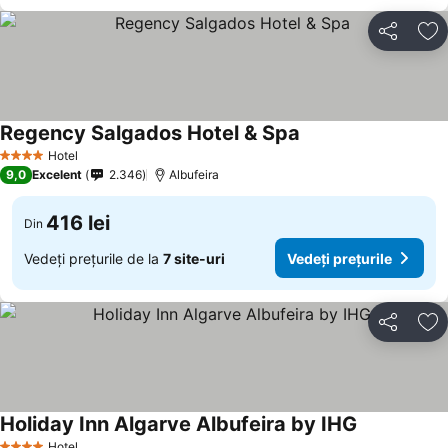
Distribuiți
Ad
Regency Salgados Hotel & Spa
Hotel
4 Stele
9,0
Excelent
2.346
Albufeira
416 lei
Din
Vedeți prețurile de la
7 site-uri
Vedeți prețurile
Distribuiți
Ad
Holiday Inn Algarve Albufeira by IHG
Hotel