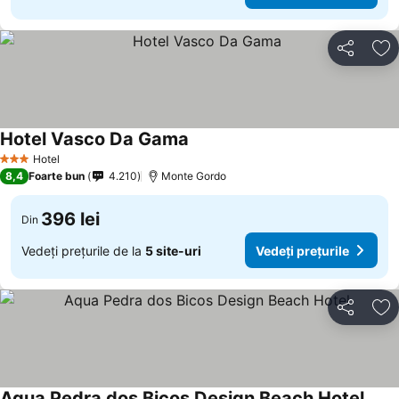
Distribuiți
Ad
Hotel Vasco Da Gama
Hotel
3 Stele
8,4
Foarte bun
4.210
Monte Gordo
396 lei
Din
Vedeți prețurile de la
5 site-uri
Vedeți prețurile
Distribuiți
Ad
Aqua Pedra dos Bicos Design Beach Hotel