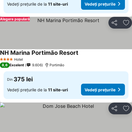
Vedeți prețurile de la
11 site-uri
Vedeți prețurile
Alegere populară
Distribuiți
Ad
NH Marina Portimão Resort
Hotel
4 Stele
8,6
Excelent
9.606
Portimão
375 lei
Din
Vedeți prețurile de la
11 site-uri
Vedeți prețurile
Distribuiți
Ad