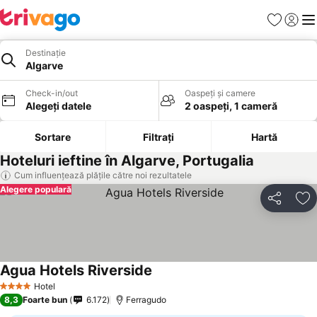
Favorite
Conect
Men
Destinație
Algarve
Check-in/out
Oaspeți și camere
Alegeți datele
2 oaspeți, 1 cameră
Sortare
Filtrați
Hartă
Hoteluri ieftine în Algarve, Portugalia
Cum influențează plățile către noi rezultatele
Alegere populară
Distribuiți
Ad
Agua Hotels Riverside
Hotel
4 Stele
8,3
Foarte bun
6.172
Ferragudo