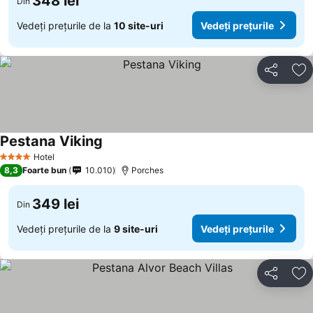
348 lei
Din
Vedeți prețurile de la
10 site-uri
Vedeți prețurile
Distribuiți
Ad
Pestana Viking
Hotel
4 Stele
8,3
Foarte bun
10.010
Porches
349 lei
Din
Vedeți prețurile de la
9 site-uri
Vedeți prețurile
Distribuiți
Ad