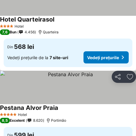
Hotel Quarteirasol
Hotel
4 Stele
7,6
Bun
4.456
Quarteira
568 lei
Din
Vedeți prețurile de la
7 site-uri
Vedeți prețurile
Distribuiți
Ad
Pestana Alvor Praia
Hotel
5 Stele
8,5
Excelent
8.620
Portimão
599 lei
Din