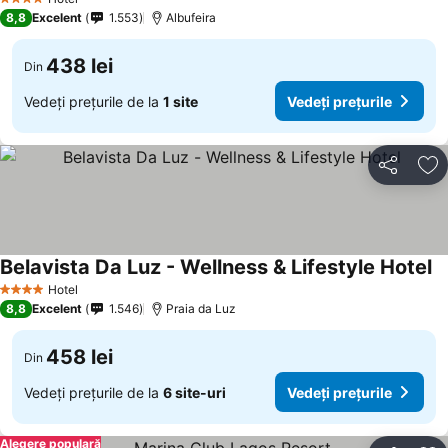
4 Stele
8,8
Excelent
1.553
Albufeira
438 lei
Din
Vedeți prețurile de la
1 site
Vedeți prețurile
Distribuiți
Ad
Belavista Da Luz - Wellness & Lifestyle Hotel
Hotel
4 Stele
8,8
Excelent
1.546
Praia da Luz
458 lei
Din
Vedeți prețurile de la
6 site-uri
Vedeți prețurile
Alegere populară