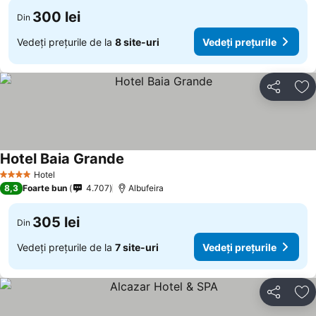
300 lei
Din
Vedeți prețurile de la
8 site-uri
Vedeți prețurile
Distribuiți
Ad
Hotel Baia Grande
Hotel
4 Stele
8,3
Foarte bun
4.707
Albufeira
305 lei
Din
Vedeți prețurile de la
7 site-uri
Vedeți prețurile
Distribuiți
Ad