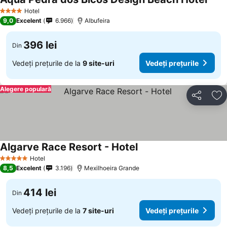
Hotel
4 Stele
9,0
Excelent
6.966
Albufeira
396 lei
Din
Vedeți prețurile de la
9 site-uri
Vedeți prețurile
Alegere populară
Distribuiți
Ad
Algarve Race Resort - Hotel
Hotel
5 Stele
8,5
Excelent
3.196
Mexilhoeira Grande
414 lei
Din
Vedeți prețurile de la
7 site-uri
Vedeți prețurile