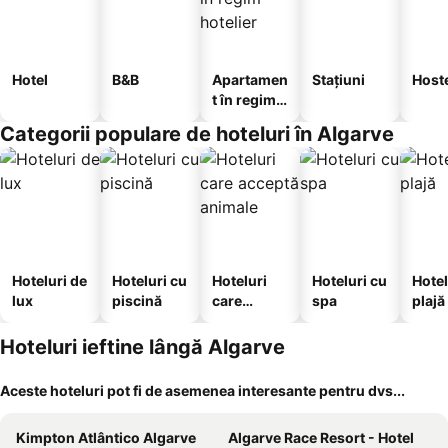
Hotel
B&B
Apartamen
Stațiuni
Host
t în regim
hotelier
Categorii populare de hoteluri în Algarve
Hoteluri de
Hoteluri cu
Hoteluri
Hoteluri cu
Hotel
lux
piscină
care
spa
plajă
acceptă
animale
Hoteluri ieftine lângă Algarve
Aceste hoteluri pot fi de asemenea interesante pentru dvs...
Kimpton Atlântico Algarve
Algarve Race Resort - Hotel