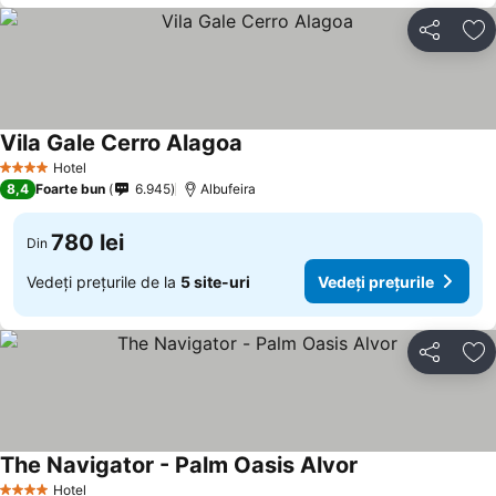
Distribuiți
Ad
Vila Gale Cerro Alagoa
Hotel
4 Stele
8,4
Foarte bun
6.945
Albufeira
780 lei
Din
Vedeți prețurile de la
5 site-uri
Vedeți prețurile
Distribuiți
Ad
The Navigator - Palm Oasis Alvor
Hotel