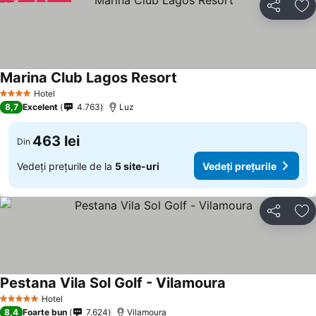
Distribuiți
Ad
Marina Club Lagos Resort
Hotel
4 Stele
8,7
Excelent
4.763
Luz
463 lei
Din
Vedeți prețurile de la
5 site-uri
Vedeți prețurile
Distribuiți
Ad
Pestana Vila Sol Golf - Vilamoura
Hotel
5 Stele
8,4
Foarte bun
7.624
Vilamoura