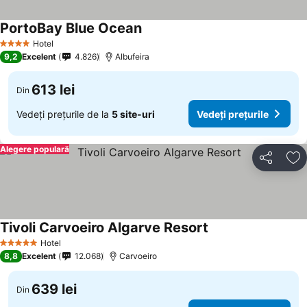
PortoBay Blue Ocean
Hotel
4 Stele
9,2
Excelent
4.826
Albufeira
613 lei
Din
Vedeți prețurile de la
5 site-uri
Vedeți prețurile
Alegere populară
Distribuiți
Ad
Tivoli Carvoeiro Algarve Resort
Hotel
5 Stele
8,8
Excelent
12.068
Carvoeiro
639 lei
Din