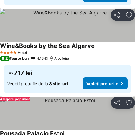
Distribuiți
Ad
Wine&Books by the Sea Algarve
Hotel
5 Stele
8,2
Foarte bun
4.184
Albufeira
717 lei
Din
Vedeți prețurile de la
8 site-uri
Vedeți prețurile
Alegere populară
Distribuiți
Ad
Pousada Palacio Estoi