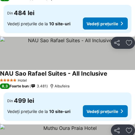
484 lei
Din
Vedeți prețurile de la
10 site-uri
Vedeți prețurile
Distribuiți
Ad
NAU Sao Rafael Suites - All Inclusive
Hotel
5 Stele
8,3
Foarte bun
3.481
Albufeira
499 lei
Din
Vedeți prețurile de la
10 site-uri
Vedeți prețurile
Distribuiți
Ad