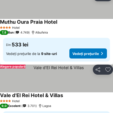
Muthu Oura Praia Hotel
Hotel
4 Stele
7,8
Bun
4.749
Albufeira
533 lei
Din
Vedeți prețurile de la
9 site-uri
Vedeți prețurile
Alegere populară
Distribuiți
Ad
Vale d'El Rei Hotel & Villas
Hotel
4 Stele
9,0
Excelent
3.701
Lagoa