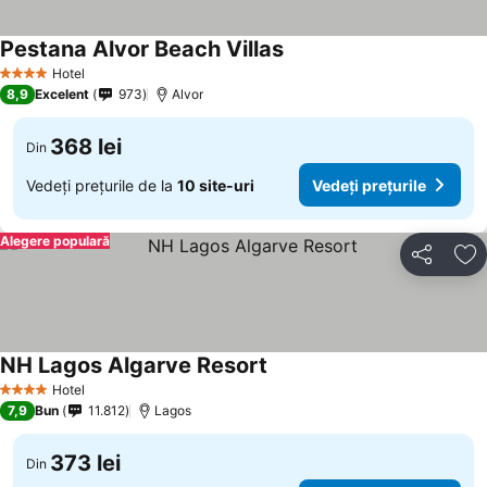
Pestana Alvor Beach Villas
Hotel
4 Stele
8,9
Excelent
973
Alvor
368 lei
Din
Vedeți prețurile de la
10 site-uri
Vedeți prețurile
Alegere populară
Distribuiți
Ad
NH Lagos Algarve Resort
Hotel
4 Stele
7,9
Bun
11.812
Lagos
373 lei
Din