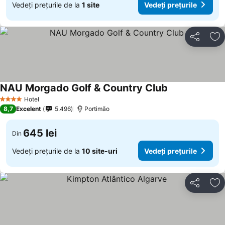
Vedeți prețurile de la
1 site
Vedeți prețurile
Distribuiți
Ad
NAU Morgado Golf & Country Club
Hotel
4 Stele
8,7
Excelent
5.496
Portimão
645 lei
Din
Vedeți prețurile de la
10 site-uri
Vedeți prețurile
Distribuiți
Ad