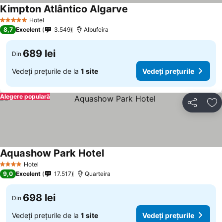
Kimpton Atlântico Algarve
Hotel
5 Stele
8,7
Excelent
3.549
Albufeira
689 lei
Din
Vedeți prețurile de la
1 site
Vedeți prețurile
Alegere populară
Distribuiți
Ad
Aquashow Park Hotel
Hotel
4 Stele
9,0
Excelent
17.517
Quarteira
698 lei
Din
Vedeți prețurile de la
1 site
Vedeți prețurile