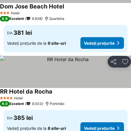
Dom Jose Beach Hotel
Hotel
3 Stele
8,9
Excelent
6.638
Quarteira
381 lei
Din
Vedeți prețurile de la
9 site-uri
Vedeți prețurile
Distribuiți
Ad
RR Hotel da Rocha
Hotel
4 Stele
9,0
Excelent
9.003
Portimão
385 lei
Din
Vedeți prețurile de la
8 site-uri
Vedeți prețurile