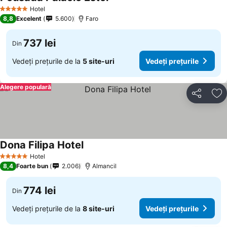
Hotel
5 Stele
8,8
Excelent
5.600
Faro
737 lei
Din
Vedeți prețurile de la
5 site-uri
Vedeți prețurile
Alegere populară
Distribuiți
Ad
Dona Filipa Hotel
Hotel
5 Stele
8,4
Foarte bun
2.006
Almancil
774 lei
Din
Vedeți prețurile de la
8 site-uri
Vedeți prețurile