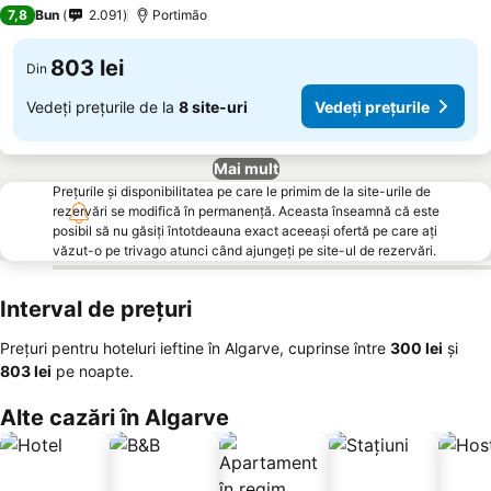
4 Stele
7,8
Bun
2.091
Portimão
803 lei
Din
Vedeți prețurile de la
8 site-uri
Vedeți prețurile
Mai mult
Prețurile și disponibilitatea pe care le primim de la site-urile de
rezervări se modifică în permanență. Aceasta înseamnă că este
posibil să nu găsiți întotdeauna exact aceeași ofertă pe care ați
văzut-o pe trivago atunci când ajungeți pe site-ul de rezervări.
Interval de prețuri
Prețuri pentru hoteluri ieftine în Algarve, cuprinse între
‎300 lei
și
‎803 lei
pe noapte.
Alte cazări în Algarve