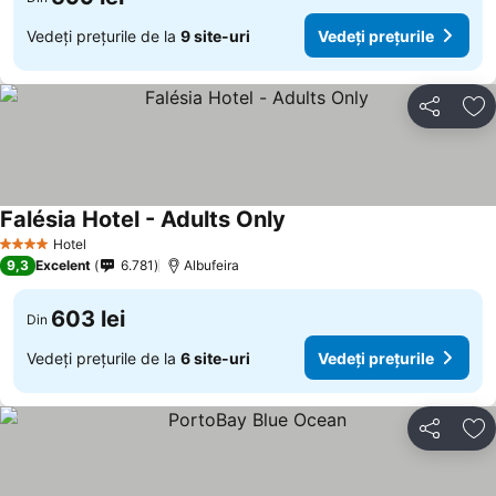
Vedeți prețurile de la
9 site-uri
Vedeți prețurile
Distribuiți
Ad
Falésia Hotel - Adults Only
Hotel
4 Stele
9,3
Excelent
6.781
Albufeira
603 lei
Din
Vedeți prețurile de la
6 site-uri
Vedeți prețurile
Distribuiți
Ad