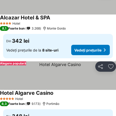
Alcazar Hotel & SPA
Hotel
4 Stele
8,1
Foarte bun
3.268
Monte Gordo
342 lei
Din
Vedeți prețurile de la
8 site-uri
Vedeți prețurile
Alegere populară
Distribuiți
Ad
Hotel Algarve Casino
Hotel
5 Stele
8,3
Foarte bun
9.173
Portimão