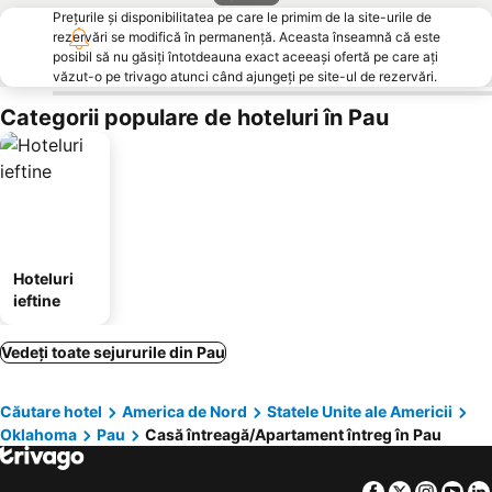
Prețurile și disponibilitatea pe care le primim de la site-urile de
rezervări se modifică în permanență. Aceasta înseamnă că este
posibil să nu găsiți întotdeauna exact aceeași ofertă pe care ați
văzut-o pe trivago atunci când ajungeți pe site-ul de rezervări.
Categorii populare de hoteluri în Pau
Hoteluri
ieftine
Vedeți toate sejururile din Pau
Căutare hotel
America de Nord
Statele Unite ale Americii
Oklahoma
Pau
Casă întreagă/Apartament întreg în Pau
Facebook
Twitter
Insta
Yo