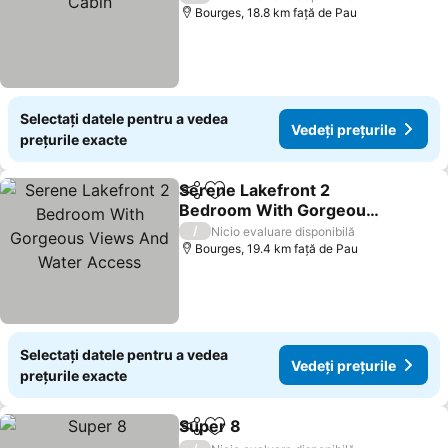
Bourges, 18.8 km faţă de Pau
Selectați datele pentru a vedea
Vedeți prețurile
prețurile exacte
Serene Lakefront 2
Distribuiți
Adăugaţi la favorite
Bedroom With Gorgeous
Views And Water Access
Vedeți prețurile
/
Nicio evaluare disponibilă
Bourges, 19.4 km faţă de Pau
Selectați datele pentru a vedea
Vedeți prețurile
prețurile exacte
Super 8
Distribuiți
Adăugaţi la favorite
Vedeți prețurile