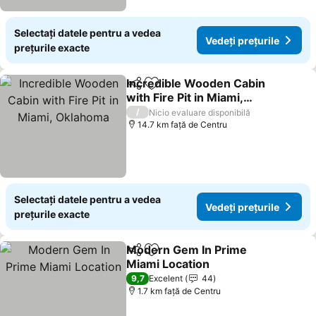
Selectați datele pentru a vedea
Vedeți prețurile
prețurile exacte
Incredible Wooden Cabin
Distribuiți
Adăugaţi la favorite
with Fire Pit in Miami,
Oklahoma
Vedeți prețurile
/
Nicio evaluare disponibilă
14.7 km faţă de Centru
Selectați datele pentru a vedea
Vedeți prețurile
prețurile exacte
Modern Gem In Prime
Distribuiți
Adăugaţi la favorite
Miami Location
Vedeți prețurile
9,7
Excelent
44
1.7 km faţă de Centru