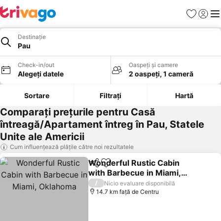
Favorite
Conect
Men
Destinație
Pau
Check-in/out
Oaspeți și camere
Alegeți datele
2 oaspeți, 1 cameră
Sortare
Filtrați
Hartă
Comparați prețurile pentru Casă
întreagă/Apartament întreg în Pau, Statele
Unite ale Americii
Cum influențează plățile către noi rezultatele
Wonderful Rustic Cabin
Distribuiți
Adăugaţi la favorite
with Barbecue in Miami,
Oklahoma
Vedeți prețurile
/
Nicio evaluare disponibilă
14.7 km faţă de Centru