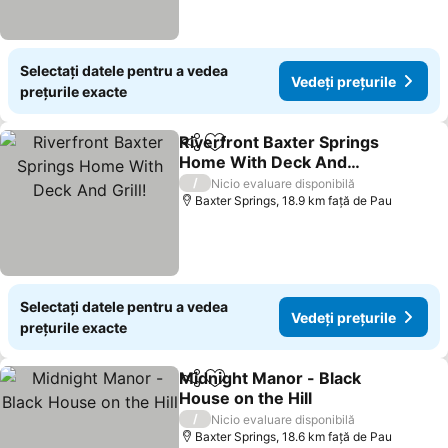
Selectați datele pentru a vedea
Vedeți prețurile
prețurile exacte
Riverfront Baxter Springs
Distribuiți
Adăugaţi la favorite
Home With Deck And
Grill!
Vedeți prețurile
/
Nicio evaluare disponibilă
Baxter Springs, 18.9 km faţă de Pau
Selectați datele pentru a vedea
Vedeți prețurile
prețurile exacte
Midnight Manor - Black
Distribuiți
Adăugaţi la favorite
House on the Hill
Vedeți prețurile
/
Nicio evaluare disponibilă
Baxter Springs, 18.6 km faţă de Pau