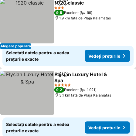
1920 classic
Distribuiți
Adăugaţi la favorite
3 Stele
9,5
Excelent
99
1.9 km faţă de Plaja Kalamatas
Alegere populară
Selectați datele pentru a vedea
Vedeți prețurile
prețurile exacte
Elysian Luxury Hotel &
Distribuiți
Adăugaţi la favorite
Spa
5 Stele
9,2
Excelent
1.921
3.1 km faţă de Plaja Kalamatas
Selectați datele pentru a vedea
Vedeți prețurile
prețurile exacte