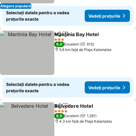
Alegere populară
Selectați datele pentru a vedea
Vedeți prețurile
prețurile exacte
Mantinia Bay Hotel
Distribuiți
Adăugaţi la favorite
3 Stele
9,0
Excelent
615
5.6 km faţă de Plaja Kalamatas
Selectați datele pentru a vedea
Vedeți prețurile
prețurile exacte
Belvedere Hotel
Distribuiți
Adăugaţi la favorite
4 Stele
8,6
Excelent
1.281
4.3 km faţă de Plaja Kalamatas