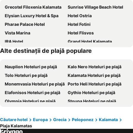
Grecotel Filoxenia Kalamata
Sunrise Village Beach Hotel
Elysian Luxury Hotel & Spa
Hotel Ostria
Pharae Palace Hotel
Hotel Fotini
Vista Marina
Hotel Flisvos
IRA Hotel
Grand Hotel Kalamata
Alte destinații de plajă populare
VASILIKON Hotel 1888 the past is present HISTORICAL PRESERVATION MONUMENT
Elite City Resort
Horizon Blu Boutique Hotel
Messinian Icon Hotel & Suites
Nauplion Hoteluri pe plajă
Kalo Nero Hoteluri pe plajă
Panellinion Luxury Rooms
Akti Taygetos - Conference Resort
Tolo Hoteluri pe plajă
Kalamata Hoteluri pe plajă
Garden City Resort
Mantinia Bay Hotel
Monemvasia Hoteluri pe plajă
Porto Heli Hoteluri pe plajă
Kleopatra Inn
Kardamili Beach Hotel
Elafonisos Hoteluri pe plajă
Gythio Hoteluri pe plajă
Hotel Alexandrion
Comfy Boutique Hotel
Olympia Hoteluri pe plajă
Stoupa Hoteluri pe plajă
Hotel Esperides
Mountain & Sea
Finikounda Hoteluri pe plajă
Spetses Hoteluri pe plajă
Galaxy
Pylos Hoteluri pe plajă
Kokkala Hoteluri pe plajă
Căutare hotel
Europa
Grecia
Peloponez
Kalamata
Plaja Kalamatas
Petalidi Hoteluri pe plajă
Pyrgos Hoteluri pe plajă