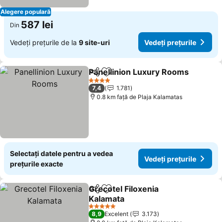
Alegere populară
587 lei
Din
Vedeți prețurile de la
9 site-uri
Vedeți prețurile
Panellinion Luxury Rooms
Distribuiți
Adăugaţi la favorite
4 Stele
7,4
1.781
0.8 km faţă de Plaja Kalamatas
Selectați datele pentru a vedea
Vedeți prețurile
prețurile exacte
Grecotel Filoxenia
Distribuiți
Adăugaţi la favorite
Kalamata
5 Stele
8,9
Excelent
3.173