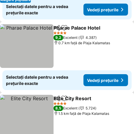
Selectați datele pentru a vedea
Vedeți prețurile
prețurile exacte
Pharae Palace Hotel
Distribuiți
Adăugaţi la favorite
4 Stele
9,2
Excelent
4.387
0.7 km faţă de Plaja Kalamatas
Selectați datele pentru a vedea
Vedeți prețurile
prețurile exacte
Elite City Resort
Distribuiți
Adăugaţi la favorite
4 Stele
8,5
Excelent
5.724
1.5 km faţă de Plaja Kalamatas