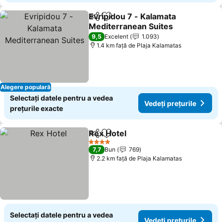
Evripidou 7 - Kalamata
Distribuiți
Adăugaţi la favorite
Mediterranean Suites
9,5
Excelent
1.093
1.4 km faţă de Plaja Kalamatas
Alegere populară
Selectați datele pentru a vedea
Vedeți prețurile
prețurile exacte
Rex Hotel
Distribuiți
Adăugaţi la favorite
4 Stele
7,7
Bun
769
2.2 km faţă de Plaja Kalamatas
Selectați datele pentru a vedea
Vedeți prețurile