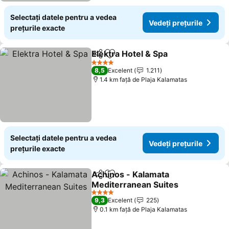
Selectați datele pentru a vedea
Vedeți prețurile
prețurile exacte
Elektra Hotel & Spa
Distribuiți
Adăugaţi la favorite
4 Stele
8,5
Excelent
1.211
1.4 km faţă de Plaja Kalamatas
Selectați datele pentru a vedea
Vedeți prețurile
prețurile exacte
Achinos - Kalamata
Distribuiți
Adăugaţi la favorite
Mediterranean Suites
4 Stele
9,3
Excelent
225
0.1 km faţă de Plaja Kalamatas