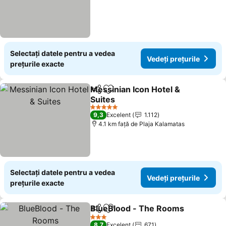
Selectați datele pentru a vedea
Vedeți prețurile
prețurile exacte
Messinian Icon Hotel &
Distribuiți
Adăugaţi la favorite
Suites
5 Stele
9,3
Excelent
1.112
4.1 km faţă de Plaja Kalamatas
Selectați datele pentru a vedea
Vedeți prețurile
prețurile exacte
BlueBlood - The Rooms
Distribuiți
Adăugaţi la favorite
3 Stele
8,7
Excelent
671