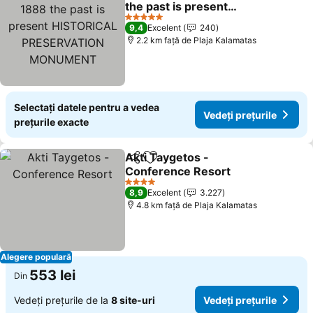
the past is present
HISTORICAL
5 Stele
9,4
Excelent
240
PRESERVATION
2.2 km faţă de Plaja Kalamatas
MONUMENT
Selectați datele pentru a vedea
Vedeți prețurile
prețurile exacte
Akti Taygetos -
Distribuiți
Adăugaţi la favorite
Conference Resort
4 Stele
8,9
Excelent
3.227
4.8 km faţă de Plaja Kalamatas
Alegere populară
553 lei
Din
Vedeți prețurile de la
8 site-uri
Vedeți prețurile