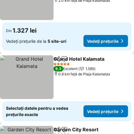
2.0 km faţă de Plaja Kalamatas
1.327 lei
Din
Vedeți prețurile de la
5 site-uri
Vedeți prețurile
Grand Hotel Kalamata
Distribuiți
Adăugaţi la favorite
5 Stele
9,3
Excelent
1.585
0.9 km faţă de Plaja Kalamatas
Selectați datele pentru a vedea
Vedeți prețurile
prețurile exacte
Garden City Resort
Distribuiți
Adăugaţi la favorite