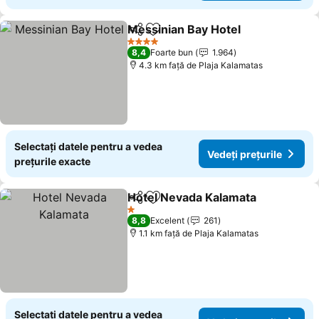
Messinian Bay Hotel
Distribuiți
Adăugaţi la favorite
4 Stele
8,4
Foarte bun
1.964
4.3 km faţă de Plaja Kalamatas
Selectați datele pentru a vedea
Vedeți prețurile
prețurile exacte
Hotel Nevada Kalamata
Distribuiți
Adăugaţi la favorite
1 Stele
8,8
Excelent
261
1.1 km faţă de Plaja Kalamatas
Selectați datele pentru a vedea