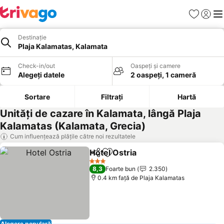
Favorite
Conect
Men
Destinație
Plaja Kalamatas, Kalamata
Check-in/out
Oaspeți și camere
Alegeți datele
2 oaspeți, 1 cameră
Sortare
Filtrați
Hartă
Unități de cazare în Kalamata, lângă Plaja
Kalamatas (Kalamata, Grecia)
Cum influențează plățile către noi rezultatele
Hotel Ostria
Distribuiți
Adăugaţi la favorite
3 Stele
8,3
Foarte bun
2.350
0.4 km faţă de Plaja Kalamatas
Alegere populară