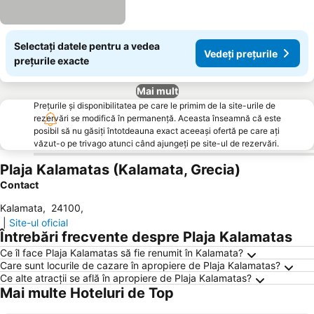
Selectați datele pentru a vedea
Vedeți prețurile
prețurile exacte
Mai mult
Prețurile și disponibilitatea pe care le primim de la site-urile de
rezervări se modifică în permanență. Aceasta înseamnă că este
posibil să nu găsiți întotdeauna exact aceeași ofertă pe care ați
văzut-o pe trivago atunci când ajungeți pe site-ul de rezervări.
Plaja Kalamatas (Kalamata, Grecia)
Contact
Kalamata
,
24100
,
|
Site-ul oficial
Întrebări frecvente despre Plaja Kalamatas
Ce îl face Plaja Kalamatas să fie renumit în Kalamata?
Care sunt locurile de cazare în apropiere de Plaja Kalamatas?
Ce alte atracții se află în apropiere de Plaja Kalamatas?
Mai multe Hoteluri de Top