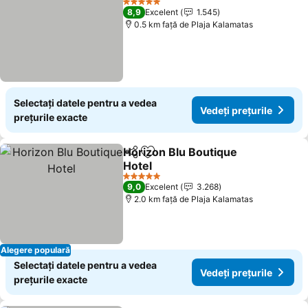
5 Stele
8,9
Excelent
1.545
0.5 km faţă de Plaja Kalamatas
Selectați datele pentru a vedea
Vedeți prețurile
prețurile exacte
Horizon Blu Boutique
Distribuiți
Adăugaţi la favorite
Hotel
5 Stele
9,0
Excelent
3.268
2.0 km faţă de Plaja Kalamatas
Alegere populară
Selectați datele pentru a vedea
Vedeți prețurile
prețurile exacte