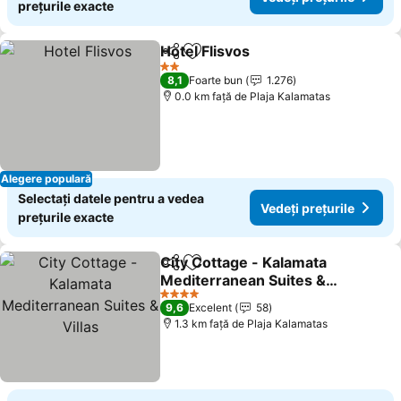
prețurile exacte
Hotel Flisvos
Distribuiți
Adăugaţi la favorite
2 Stele
8,1
Foarte bun
1.276
0.0 km faţă de Plaja Kalamatas
Alegere populară
Selectați datele pentru a vedea
Vedeți prețurile
prețurile exacte
City Cottage - Kalamata
Distribuiți
Adăugaţi la favorite
Mediterranean Suites &
Villas
4 Stele
9,6
Excelent
58
1.3 km faţă de Plaja Kalamatas