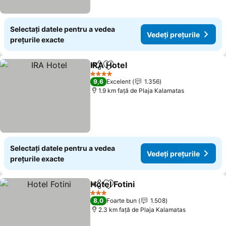
Selectați datele pentru a vedea
Vedeți prețurile
prețurile exacte
IRA Hotel
Distribuiți
Adăugaţi la favorite
4 Stele
9,6
Excelent
1.356
1.9 km faţă de Plaja Kalamatas
Selectați datele pentru a vedea
Vedeți prețurile
prețurile exacte
Hotel Fotini
Distribuiți
Adăugaţi la favorite
3 Stele
8,0
Foarte bun
1.508
2.3 km faţă de Plaja Kalamatas