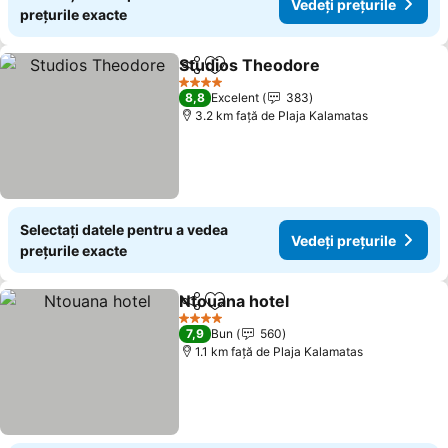
Vedeți prețurile
prețurile exacte
Studios Theodore
Distribuiți
Adăugaţi la favorite
4 Stele
8,8
Excelent
383
3.2 km faţă de Plaja Kalamatas
Selectați datele pentru a vedea
Vedeți prețurile
prețurile exacte
Ntouana hotel
Distribuiți
Adăugaţi la favorite
4 Stele
7,9
Bun
560
1.1 km faţă de Plaja Kalamatas