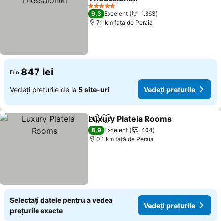
5 Stele
9,3
Excelent
1.863
7.1 km faţă de Peraia
847 lei
Din
Vedeți prețurile de la
5 site-uri
Vedeți prețurile
Luxury Plateia Rooms
Distribuiți
Adăugaţi la favorite
8,9
Excelent
404
0.1 km faţă de Peraia
Selectați datele pentru a vedea
Vedeți prețurile
prețurile exacte