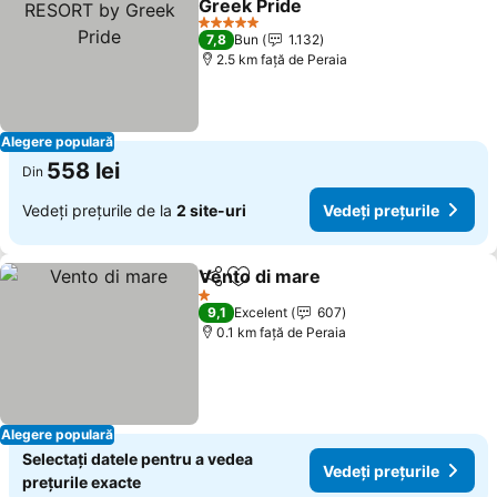
Greek Pride
5 Stele
7,8
Bun
1.132
2.5 km faţă de Peraia
Alegere populară
558 lei
Din
Vedeți prețurile de la
2 site-uri
Vedeți prețurile
Vento di mare
Distribuiți
Adăugaţi la favorite
1 Stele
9,1
Excelent
607
0.1 km faţă de Peraia
Alegere populară
Selectați datele pentru a vedea
Vedeți prețurile
prețurile exacte