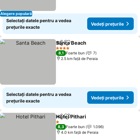
Alegere populară
Selectați datele pentru a vedea
Vedeți prețurile
prețurile exacte
Santa Beach
Distribuiți
Adăugaţi la favorite
4 Stele
8,1
Foarte bun
7
2.5 km faţă de Peraia
Selectați datele pentru a vedea
Vedeți prețurile
prețurile exacte
Hotel Pithari
Distribuiți
Adăugaţi la favorite
1 Stele
8,3
Foarte bun
1.096
4.0 km faţă de Peraia