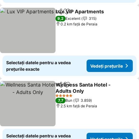
Lux VIP Apartments
Distribuiți
Adăugaţi la favorite
9,2
Excelent
315
0.2 km faţă de Peraia
Selectați datele pentru a vedea
Vedeți prețurile
prețurile exacte
Wellness Santa Hotel -
Distribuiți
Adăugaţi la favorite
Adults Only
5 Stele
7,7
Bun
3.859
2.5 km faţă de Peraia
Selectați datele pentru a vedea