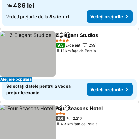
486 lei
Din
Vedeți prețurile de la
8 site-uri
Vedeți prețurile
Z Elegant Studios
Distribuiți
Adăugaţi la favorite
4 Stele
9,3
Excelent
259
1.1 km faţă de Peraia
Alegere populară
Selectați datele pentru a vedea
Vedeți prețurile
prețurile exacte
Four Seasons Hotel
Distribuiți
Adăugaţi la favorite
3 Stele
6,6
2.217
4.3 km faţă de Peraia