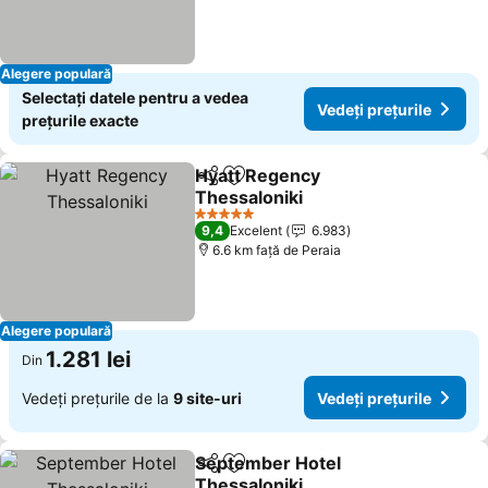
Alegere populară
Selectați datele pentru a vedea
Vedeți prețurile
prețurile exacte
Hyatt Regency
Distribuiți
Adăugaţi la favorite
Thessaloniki
5 Stele
9,4
Excelent
6.983
6.6 km faţă de Peraia
Alegere populară
1.281 lei
Din
Vedeți prețurile de la
9 site-uri
Vedeți prețurile
September Hotel
Distribuiți
Adăugaţi la favorite
Thessaloniki