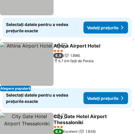
Selectați datele pentru a vedea
Vedeți prețurile
prețurile exacte
Athina Airport Hotel
Distribuiți
Adăugaţi la favorite
3 Stele
6,9
1.896
6.7 km faţă de Peraia
Alegere populară
Selectați datele pentru a vedea
Vedeți prețurile
prețurile exacte
City Gate Hotel Airport
Distribuiți
Adăugaţi la favorite
Thessaloniki
3 Stele
8,6
Excelent
1.839