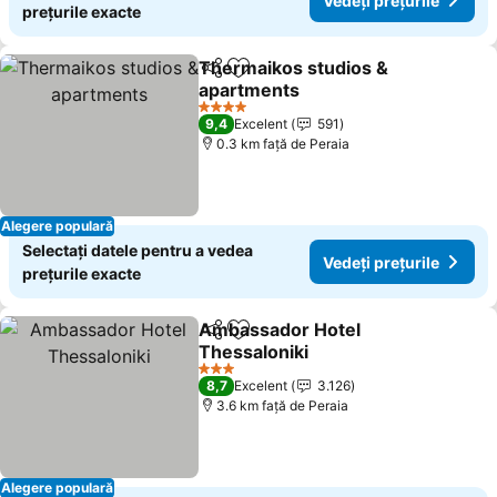
Vedeți prețurile
prețurile exacte
Thermaikos studios &
Distribuiți
Adăugaţi la favorite
apartments
4 Stele
9,4
Excelent
591
0.3 km faţă de Peraia
Alegere populară
Selectați datele pentru a vedea
Vedeți prețurile
prețurile exacte
Ambassador Hotel
Distribuiți
Adăugaţi la favorite
Thessaloniki
3 Stele
8,7
Excelent
3.126
3.6 km faţă de Peraia
Alegere populară