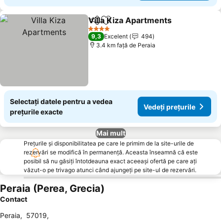
Villa Kiza Apartments
Distribuiți
Adăugaţi la favorite
4 Stele
9,3
Excelent
494
3.4 km faţă de Peraia
Selectați datele pentru a vedea
Vedeți prețurile
prețurile exacte
Mai mult
Prețurile și disponibilitatea pe care le primim de la site-urile de
rezervări se modifică în permanență. Aceasta înseamnă că este
posibil să nu găsiți întotdeauna exact aceeași ofertă pe care ați
văzut-o pe trivago atunci când ajungeți pe site-ul de rezervări.
Peraia (Perea, Grecia)
Contact
Peraia
,
57019
,