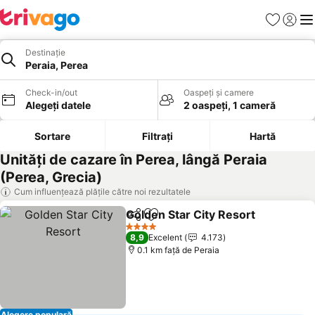
Favorite
Conect
Men
Destinație
Peraia, Perea
Check-in/out
Oaspeți și camere
Alegeți datele
2 oaspeți, 1 cameră
Sortare
Filtrați
Hartă
Unități de cazare în Perea, lângă Peraia
(Perea, Grecia)
Cum influențează plățile către noi rezultatele
Golden Star City Resort
Distribuiți
Adăugaţi la favorite
4 Stele
8,9
Excelent
4.173
0.1 km faţă de Peraia
Alegere populară