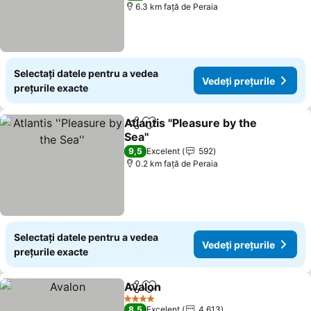
6.3 km faţă de Peraia
Selectați datele pentru a vedea
Vedeți prețurile
prețurile exacte
Atlantis ''Pleasure by the
Distribuiți
Adăugaţi la favorite
Sea''
9,5
Excelent
592
0.2 km faţă de Peraia
Selectați datele pentru a vedea
Vedeți prețurile
prețurile exacte
Avalon
Distribuiți
Adăugaţi la favorite
4 Stele
8,5
Excelent
4.613