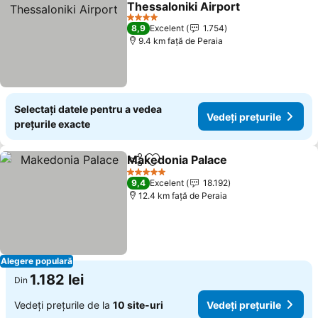
Thessaloniki Airport
4 Stele
8,9
Excelent
1.754
9.4 km faţă de Peraia
Selectați datele pentru a vedea
Vedeți prețurile
prețurile exacte
Makedonia Palace
Distribuiți
Adăugaţi la favorite
5 Stele
9,4
Excelent
18.192
12.4 km faţă de Peraia
Alegere populară
1.182 lei
Din
Vedeți prețurile de la
10 site-uri
Vedeți prețurile