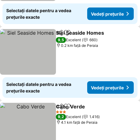
Selectați datele pentru a vedea
Vedeți prețurile
prețurile exacte
Siel Seaside Homes
Distribuiți
Adăugaţi la favorite
9,5
Excelent
660
0.2 km faţă de Peraia
Selectați datele pentru a vedea
Vedeți prețurile
prețurile exacte
Cabo Verde
Distribuiți
Adăugaţi la favorite
3 Stele
9,2
Excelent
1.416
4.1 km faţă de Peraia