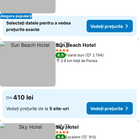
Alegere populară
Selectați datele pentru a vedea
Vedeți prețurile
prețurile exacte
Sun Beach Hotel
Distribuiți
Adăugaţi la favorite
4 Stele
8,0
Foarte bun
2.794
3.8 km faţă de Peraia
410 lei
Din
Vedeți prețurile de la
5 site-uri
Vedeți prețurile
Sky Hotel
Distribuiți
Adăugaţi la favorite
4 Stele
9,4
Excelent
915