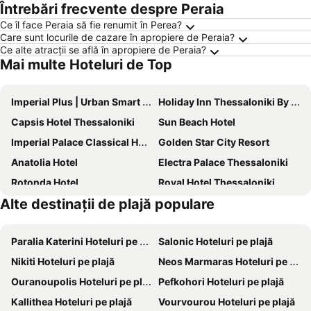
Întrebări frecvente despre Peraia
Ce îl face Peraia să fie renumit în Perea?
Care sunt locurile de cazare în apropiere de Peraia?
Ce alte atracții se află în apropiere de Peraia?
Mai multe Hoteluri de Top
Imperial Plus | Urban Smart Hotel
Holiday Inn Thessaloniki By Ihg
Capsis Hotel Thessaloniki
Sun Beach Hotel
Imperial Palace Classical Hotel Thessaloniki
Golden Star City Resort
Anatolia Hotel
Electra Palace Thessaloniki
Rotonda Hotel
Royal Hotel Thessaloniki
Alte destinații de plajă populare
Avalon Airport Hotel Thessaloniki
Vanoro Hotel
Grand Hotel Palace
September Hotel Thessaloniki
Paralia Katerini Hoteluri pe plajă
Salonic Hoteluri pe plajă
Zeus Thessaloniki Lazart
EONA BEACH RESORT by Greek Pride
Nikiti Hoteluri pe plajă
Neos Marmaras Hoteluri pe plajă
Wellness Santa Hotel - Adults Only
Argo
Ouranoupolis Hoteluri pe plajă
Pefkohori Hoteluri pe plajă
The Met Hotel
Four Seasons Hotel
Kallithea Hoteluri pe plajă
Vourvourou Hoteluri pe plajă
Hotel El Greco
Hyatt Regency Thessaloniki