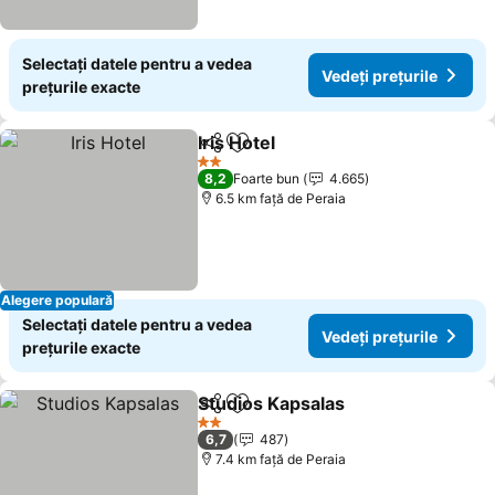
Selectați datele pentru a vedea
Vedeți prețurile
prețurile exacte
Iris Hotel
Distribuiți
Adăugaţi la favorite
2 Stele
8,2
Foarte bun
4.665
6.5 km faţă de Peraia
Alegere populară
Selectați datele pentru a vedea
Vedeți prețurile
prețurile exacte
Studios Kapsalas
Distribuiți
Adăugaţi la favorite
2 Stele
6,7
487
7.4 km faţă de Peraia