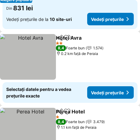
831 lei
Din
Vedeți prețurile de la
10 site-uri
Vedeți prețurile
Hotel Avra
Distribuiți
Adăugaţi la favorite
2 Stele
8,4
Foarte bun
1.574
0.2 km faţă de Peraia
Selectați datele pentru a vedea
Vedeți prețurile
prețurile exacte
Perea Hotel
Distribuiți
Adăugaţi la favorite
1 Stele
8,4
Foarte bun
3.479
1.1 km faţă de Peraia