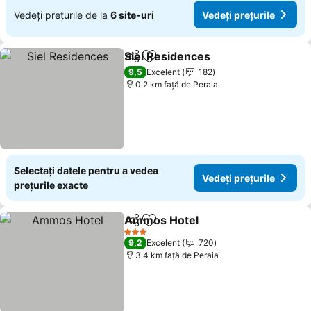
Vedeți prețurile de la
6 site-uri
Vedeți prețurile
Siel Residences
Distribuiți
Adăugaţi la favorite
9,5
Excelent
182
0.2 km faţă de Peraia
Selectați datele pentru a vedea
Vedeți prețurile
prețurile exacte
Ammos Hotel
Distribuiți
Adăugaţi la favorite
3 Stele
9,2
Excelent
720
3.4 km faţă de Peraia