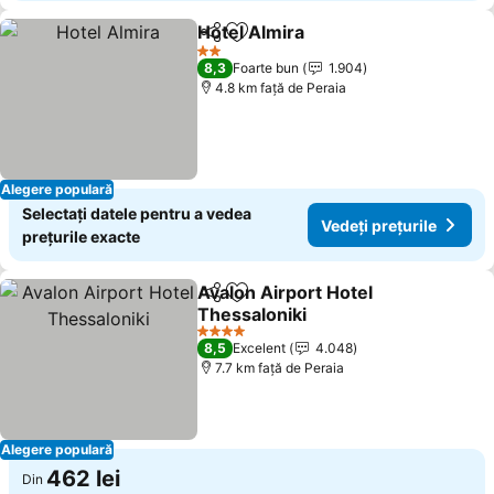
Hotel Almira
Distribuiți
Adăugaţi la favorite
2 Stele
8,3
Foarte bun
1.904
4.8 km faţă de Peraia
Alegere populară
Selectați datele pentru a vedea
Vedeți prețurile
prețurile exacte
Avalon Airport Hotel
Distribuiți
Adăugaţi la favorite
Thessaloniki
4 Stele
8,5
Excelent
4.048
7.7 km faţă de Peraia
Alegere populară
462 lei
Din