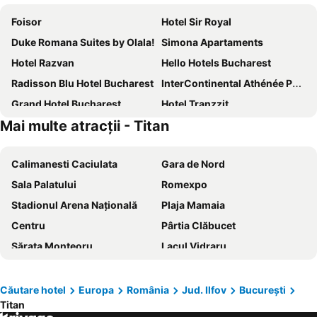
Foisor
Hotel Sir Royal
Duke Romana Suites by Olala!
Simona Apartaments
Hotel Razvan
Hello Hotels Bucharest
Radisson Blu Hotel Bucharest
InterContinental Athénée Palace Bucharest by IHG
Grand Hotel Bucharest
Hotel Tranzzit
Mai multe atracții - Titan
Hotel Sir Gara de Nord
Novotel Bucharest City Centre
Crowne Plaza Bucharest
Hotel Sucidava
Calimanesti Caciulata
Gara de Nord
MyContinental Bucuresti Gara de Nord
ibis Bucharest Politehnica
Sala Palatului
Romexpo
Holiday Inn Bucharest - Times By Ihg
RIN Airport Hotel
Stadionul Arena Naţională
Plaja Mamaia
ibis Styles Bucharest City Center
Hilton Garden Inn Bucharest Old Town
Centru
Pârtia Clăbucet
Pullman Bucharest World Trade Center
Monte Carlo Palace Suites
Sărata Monteoru
Lacul Vidraru
Arc de Triomphe by CityBookings
Hotel Caro
Piața Sfatului
Castelul Bran
Park Inn by Radisson Bucharest Hotel & Residence
JW Marriott Bucharest Grand Hotel
Gara Buşteni
Castelul Peleș
Hotel Basarab
PeakTure Hotel Bucharest
Căutare hotel
Europa
România
Jud. Ilfov
București
Titan
Centrul Vechi
Aeroportul int. Henri Coandă București
Hilton Garden Inn Bucharest Airport
Vila Sia