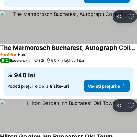
Distribuiți
Ad
The Marmorosch Bucharest, Autograph Collection
Hotel
5 Stele
9,2
Excelent
7.732
5.0 km faţă de Titan
940 lei
Din
Vedeți prețurile de la
8 site-uri
Vedeți prețurile
Distribuiți
Ad
Hilton Garden Inn Bucharest Old Town