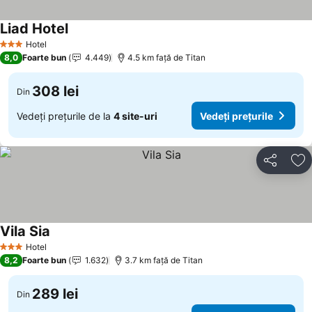
Liad Hotel
Hotel
3 Stele
8,0
Foarte bun
4.449
4.5 km faţă de Titan
308 lei
Din
Vedeți prețurile de la
4 site-uri
Vedeți prețurile
Distribuiți
Ad
Vila Sia
Hotel
3 Stele
8,2
Foarte bun
1.632
3.7 km faţă de Titan
289 lei
Din