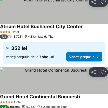
Distribuiți
Ad
Atrium Hotel Bucharest City Center
Hotel
4 Stele
7,3
3.723
4.3 km faţă de Titan
352 lei
Din
Vedeți prețurile de la
7 site-uri
Vedeți prețurile
Distribuiți
Ad
Grand Hotel Continental Bucuresti
Hotel
5 Stele
9,2
Excelent
6.233
5.2 km faţă de Titan