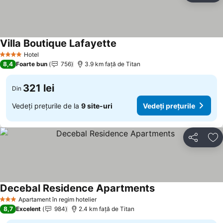
Villa Boutique Lafayette
Hotel
4 Stele
8,4
Foarte bun
756
3.9 km faţă de Titan
321 lei
Din
Vedeți prețurile de la
9 site-uri
Vedeți prețurile
Distribuiți
Ad
Decebal Residence Apartments
Apartament în regim hotelier
3 Stele
8,7
Excelent
984
2.4 km faţă de Titan