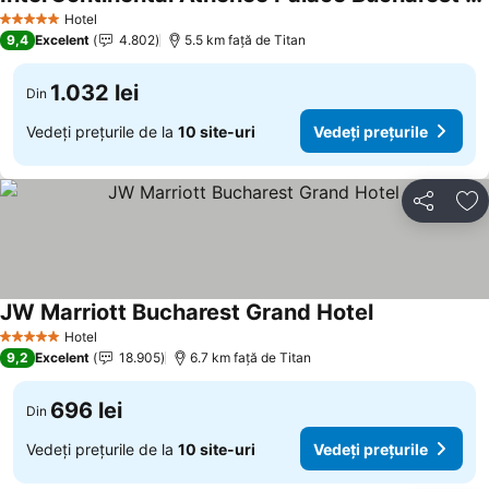
Hotel
5 Stele
9,4
Excelent
4.802
5.5 km faţă de Titan
1.032 lei
Din
Vedeți prețurile de la
10 site-uri
Vedeți prețurile
Distribuiți
Ad
JW Marriott Bucharest Grand Hotel
Hotel
5 Stele
9,2
Excelent
18.905
6.7 km faţă de Titan
696 lei
Din
Vedeți prețurile de la
10 site-uri
Vedeți prețurile