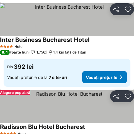
Distribuiți
Ad
Inter Business Bucharest Hotel
Hotel
4 Stele
8,4
Foarte bun
1.756
1.4 km faţă de Titan
392 lei
Din
Vedeți prețurile de la
7 site-uri
Vedeți prețurile
Alegere populară
Distribuiți
Ad
Radisson Blu Hotel Bucharest
Hotel