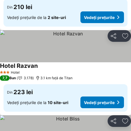
210 lei
Din
Vedeți prețurile de la
2 site-uri
Vedeți prețurile
Distribuiți
Ad
Hotel Razvan
Hotel
3 Stele
7,7
Bun
3.178
3.1 km faţă de Titan
223 lei
Din
Vedeți prețurile de la
10 site-uri
Vedeți prețurile
Distribuiți
Ad