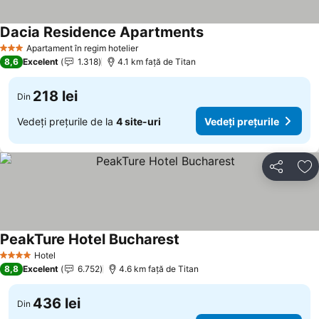
Dacia Residence Apartments
Apartament în regim hotelier
3 Stele
8,6
Excelent
1.318
4.1 km faţă de Titan
218 lei
Din
Vedeți prețurile de la
4 site-uri
Vedeți prețurile
Distribuiți
Ad
PeakTure Hotel Bucharest
Hotel
4 Stele
8,8
Excelent
6.752
4.6 km faţă de Titan
436 lei
Din