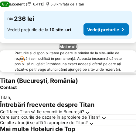
4 Stele
8,7
Excelent
6.411
5.8 km faţă de Titan
236 lei
Din
Vedeți prețurile de la
10 site-uri
Vedeți prețurile
Mai mult
Prețurile și disponibilitatea pe care le primim de la site-urile de
rezervări se modifică în permanență. Aceasta înseamnă că este
posibil să nu găsiți întotdeauna exact aceeași ofertă pe care ați
văzut-o pe trivago atunci când ajungeți pe site-ul de rezervări.
Titan (București, România)
Contact
Titan
,
Întrebări frecvente despre Titan
Ce îl face Titan să fie renumit în București?
Care sunt locurile de cazare în apropiere de Titan?
Ce alte atracții se află în apropiere de Titan?
Mai multe Hoteluri de Top