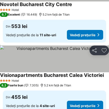
Novotel Bucharest City Centre
Hotel
4 Stele
8,7
Excelent
16.449
5.2 km faţă de Titan
553 lei
Din
Vedeți prețurile de la
11 site-uri
Vedeți prețurile
Distribuiți
Ad
Visionapartments Bucharest Calea Victoriei
Hotel
4 Stele
8,2
Foarte bun
7.305
5.2 km faţă de Titan
455 lei
Din
Vedeți prețurile de la
4 site-uri
Vedeți prețurile