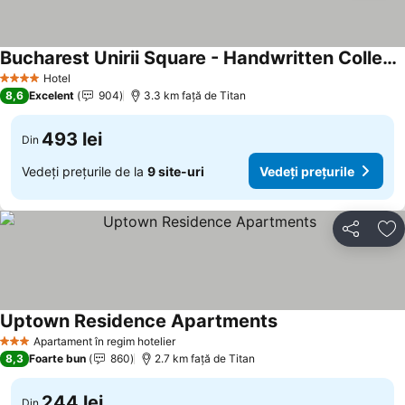
Bucharest Unirii Square - Handwritten Collection
Hotel
4 Stele
8,6
Excelent
904
3.3 km faţă de Titan
493 lei
Din
Vedeți prețurile de la
9 site-uri
Vedeți prețurile
Distribuiți
Ad
Uptown Residence Apartments
Apartament în regim hotelier
3 Stele
8,3
Foarte bun
860
2.7 km faţă de Titan
244 lei
Din