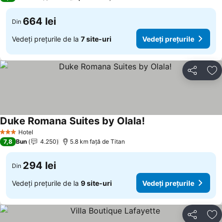
664 lei
Din
Vedeți prețurile de la
7 site-uri
Vedeți prețurile
Distribuiți
Ad
Duke Romana Suites by Olala!
Hotel
3 Stele
7,8
Bun
4.250
5.8 km faţă de Titan
294 lei
Din
Vedeți prețurile de la
9 site-uri
Vedeți prețurile
Distribuiți
Ad