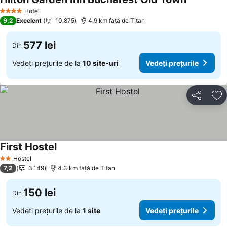
Hotel
4 Stele
9,2
Excelent
10.875
4.9 km faţă de Titan
577 lei
Din
Vedeți prețurile de la
10 site-uri
Vedeți prețurile
Distribuiți
Ad
First Hostel
Hostel
2 Stele
7,2
3.149
4.3 km faţă de Titan
150 lei
Din
Vedeți prețurile de la
1 site
Vedeți prețurile