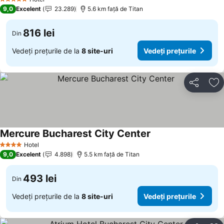
5 Stele
9,0
Excelent
23.289
5.6 km faţă de Titan
816 lei
Din
Vedeți prețurile de la
8 site-uri
Vedeți prețurile
Distribuiți
Ad
Mercure Bucharest City Center
Hotel
4 Stele
9,0
Excelent
4.898
5.5 km faţă de Titan
493 lei
Din
Vedeți prețurile de la
8 site-uri
Vedeți prețurile