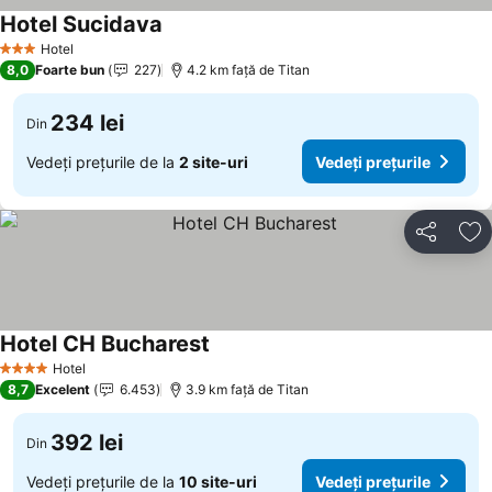
Hotel Sucidava
Hotel
3 Stele
8,0
Foarte bun
227
4.2 km faţă de Titan
234 lei
Din
Vedeți prețurile de la
2 site-uri
Vedeți prețurile
Distribuiți
Ad
Hotel CH Bucharest
Hotel
4 Stele
8,7
Excelent
6.453
3.9 km faţă de Titan
392 lei
Din
Vedeți prețurile de la
10 site-uri
Vedeți prețurile