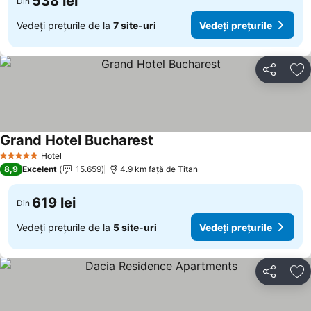
538 lei
Din
Vedeți prețurile de la
7 site-uri
Vedeți prețurile
Distribuiți
Ad
Grand Hotel Bucharest
Hotel
5 Stele
8,9
Excelent
15.659
4.9 km faţă de Titan
619 lei
Din
Vedeți prețurile de la
5 site-uri
Vedeți prețurile
Distribuiți
Ad