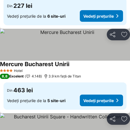
227 lei
Din
Vedeți prețurile de la
6 site-uri
Vedeți prețurile
Distribuiți
Ad
Mercure Bucharest Unirii
Hotel
4 Stele
8,8
Excelent
4.148
3.9 km faţă de Titan
463 lei
Din
Vedeți prețurile de la
5 site-uri
Vedeți prețurile
Distribuiți
Ad