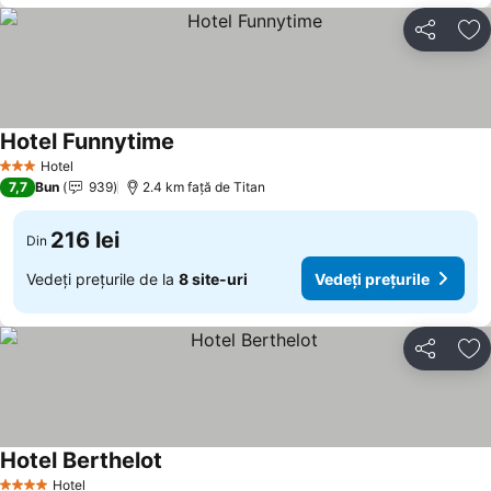
Distribuiți
Ad
Hotel Funnytime
Hotel
3 Stele
7,7
Bun
939
2.4 km faţă de Titan
216 lei
Din
Vedeți prețurile de la
8 site-uri
Vedeți prețurile
Distribuiți
Ad
Hotel Berthelot
Hotel