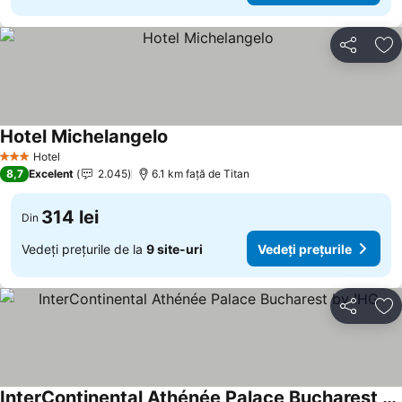
Distribuiți
Ad
Hotel Michelangelo
Hotel
3 Stele
8,7
Excelent
2.045
6.1 km faţă de Titan
314 lei
Din
Vedeți prețurile de la
9 site-uri
Vedeți prețurile
Distribuiți
Ad
InterContinental Athénée Palace Bucharest by IHG