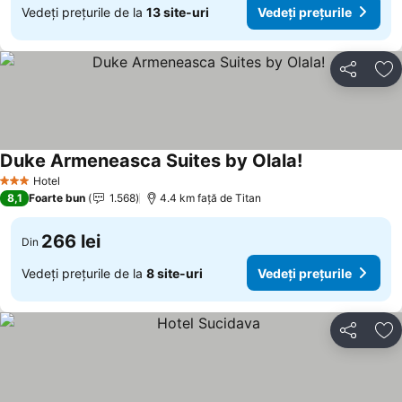
Vedeți prețurile de la
13 site-uri
Vedeți prețurile
Distribuiți
Ad
Duke Armeneasca Suites by Olala!
Hotel
3 Stele
8,1
Foarte bun
1.568
4.4 km faţă de Titan
266 lei
Din
Vedeți prețurile de la
8 site-uri
Vedeți prețurile
Distribuiți
Ad