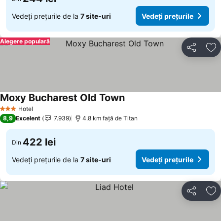
Vedeți prețurile de la
7 site-uri
Vedeți prețurile
Alegere populară
Distribuiți
Ad
Moxy Bucharest Old Town
Hotel
3 Stele
8,9
Excelent
7.939
4.8 km faţă de Titan
422 lei
Din
Vedeți prețurile de la
7 site-uri
Vedeți prețurile
Distribuiți
Ad