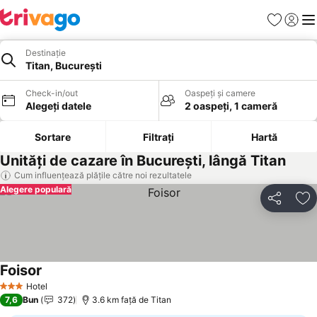
Favorite
Conect
Men
Destinație
Titan, București
Check-in/out
Oaspeți și camere
Alegeți datele
2 oaspeți, 1 cameră
Sortare
Filtrați
Hartă
Unități de cazare în București, lângă Titan
Cum influențează plățile către noi rezultatele
Alegere populară
Distribuiți
Ad
Foisor
Hotel
3 Stele
7,6
Bun
372
3.6 km faţă de Titan