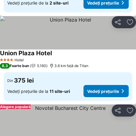
Vedeți prețurile de la
2 site-uri
Vedeți prețurile
Distribuiți
Ad
Union Plaza Hotel
Hotel
4 Stele
8,3
Foarte bun
5.160
3.6 km faţă de Titan
375 lei
Din
Vedeți prețurile de la
11 site-uri
Vedeți prețurile
Alegere populară
Distribuiți
Ad