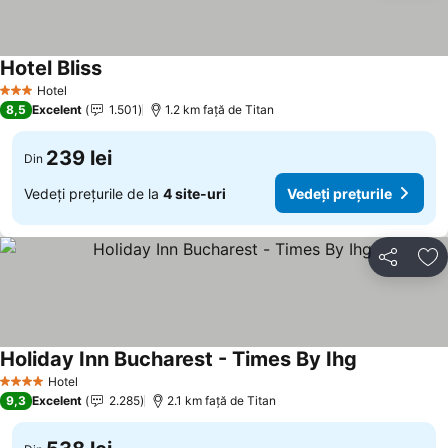
Hotel Bliss
Hotel
3 Stele
8,5
Excelent
1.501
1.2 km faţă de Titan
239 lei
Din
Vedeți prețurile de la
4 site-uri
Vedeți prețurile
Distribuiți
Ad
Holiday Inn Bucharest - Times By Ihg
Hotel
4 Stele
9,3
Excelent
2.285
2.1 km faţă de Titan