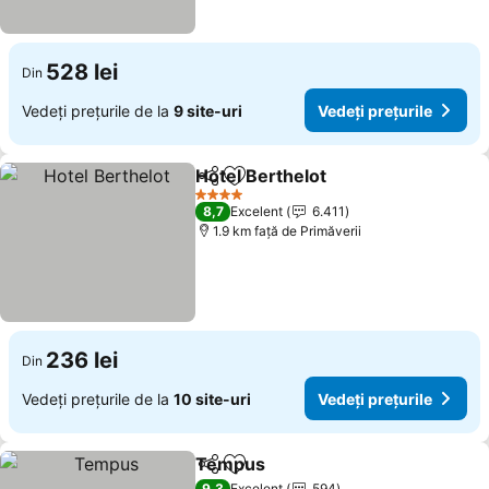
528 lei
Din
Vedeți prețurile de la
9 site-uri
Vedeți prețurile
Hotel Berthelot
Distribuiți
Adăugaţi la favorite
4 Stele
8,7
Excelent
6.411
1.9 km faţă de Primăverii
236 lei
Din
Vedeți prețurile de la
10 site-uri
Vedeți prețurile
Tempus
Distribuiți
Adăugaţi la favorite
9,3
Excelent
594