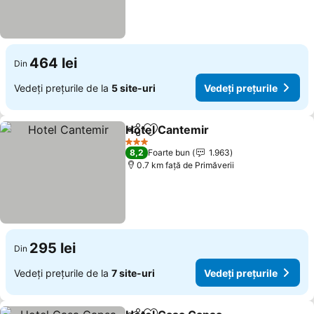
464 lei
Din
Vedeți prețurile de la
5 site-uri
Vedeți prețurile
Hotel Cantemir
Distribuiți
Adăugaţi la favorite
3 Stele
8,2
Foarte bun
1.963
0.7 km faţă de Primăverii
295 lei
Din
Vedeți prețurile de la
7 site-uri
Vedeți prețurile