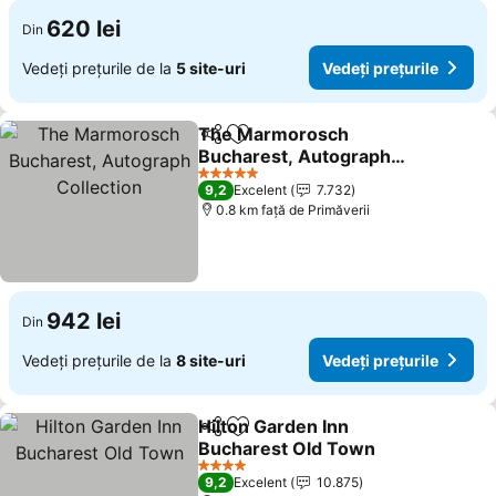
620 lei
Din
Vedeți prețurile de la
5 site-uri
Vedeți prețurile
The Marmorosch
Distribuiți
Adăugaţi la favorite
Bucharest, Autograph
Collection
5 Stele
9,2
Excelent
7.732
0.8 km faţă de Primăverii
942 lei
Din
Vedeți prețurile de la
8 site-uri
Vedeți prețurile
Hilton Garden Inn
Distribuiți
Adăugaţi la favorite
Bucharest Old Town
4 Stele
9,2
Excelent
10.875