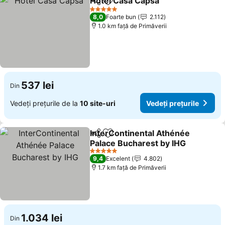
Hotel Casa Capsa
Distribuiți
Adăugaţi la favorite
5 Stele
8,0
Foarte bun
2.112
1.0 km faţă de Primăverii
537 lei
Din
Vedeți prețurile de la
10 site-uri
Vedeți prețurile
InterContinental Athénée
Distribuiți
Adăugaţi la favorite
Palace Bucharest by IHG
5 Stele
9,4
Excelent
4.802
1.7 km faţă de Primăverii
1.034 lei
Din