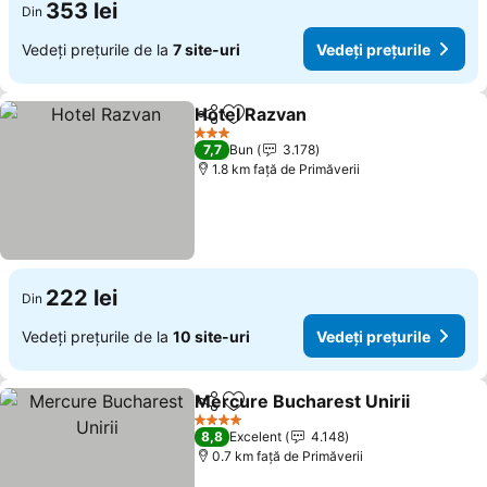
353 lei
Din
Vedeți prețurile de la
7 site-uri
Vedeți prețurile
Hotel Razvan
Distribuiți
Adăugaţi la favorite
3 Stele
7,7
Bun
3.178
1.8 km faţă de Primăverii
222 lei
Din
Vedeți prețurile de la
10 site-uri
Vedeți prețurile
Mercure Bucharest Unirii
Distribuiți
Adăugaţi la favorite
4 Stele
8,8
Excelent
4.148
0.7 km faţă de Primăverii