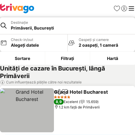
Favorite
Conect
Men
Destinație
Primăverii, București
Check-in/out
Oaspeți și camere
Alegeți datele
2 oaspeți, 1 cameră
Sortare
Filtrați
Hartă
Unități de cazare în București, lângă
Primăverii
Cum influențează plățile către noi rezultatele
Grand Hotel Bucharest
Distribuiți
Adăugaţi la favorite
5 Stele
8,9
Excelent
15.659
1.2 km faţă de Primăverii