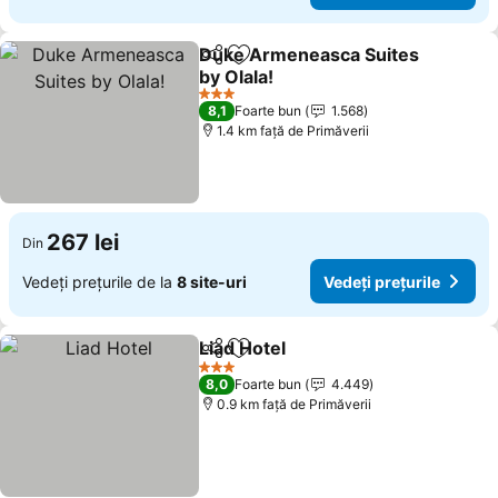
Duke Armeneasca Suites
Distribuiți
Adăugaţi la favorite
by Olala!
3 Stele
8,1
Foarte bun
1.568
1.4 km faţă de Primăverii
267 lei
Din
Vedeți prețurile de la
8 site-uri
Vedeți prețurile
Liad Hotel
Distribuiți
Adăugaţi la favorite
3 Stele
8,0
Foarte bun
4.449
0.9 km faţă de Primăverii