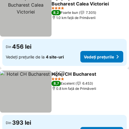
Distribuiți
Adăugaţi la favorite
Bucharest Calea Victoriei
4 Stele
8,2
Foarte bun
7.305
1.0 km faţă de Primăverii
456 lei
Din
Vedeți prețurile de la
4 site-uri
Vedeți prețurile
Hotel CH Bucharest
Distribuiți
Adăugaţi la favorite
4 Stele
8,7
Excelent
6.453
0.8 km faţă de Primăverii
393 lei
Din