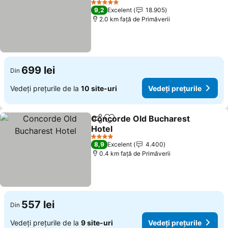
5 Stele
9,2
Excelent
18.905
2.0 km faţă de Primăverii
699 lei
Din
Vedeți prețurile de la
10 site-uri
Vedeți prețurile
Concorde Old Bucharest
Distribuiți
Adăugaţi la favorite
Hotel
4 Stele
8,9
Excelent
4.400
0.4 km faţă de Primăverii
557 lei
Din
Vedeți prețurile de la
9 site-uri
Vedeți prețurile