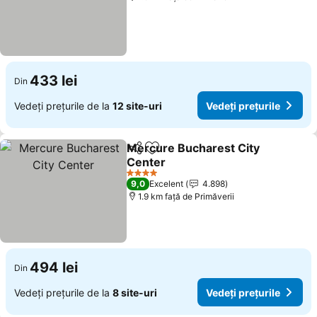
433 lei
Din
Vedeți prețurile de la
12 site-uri
Vedeți prețurile
Mercure Bucharest City
Distribuiți
Adăugaţi la favorite
Center
4 Stele
9,0
Excelent
4.898
1.9 km faţă de Primăverii
494 lei
Din
Vedeți prețurile de la
8 site-uri
Vedeți prețurile