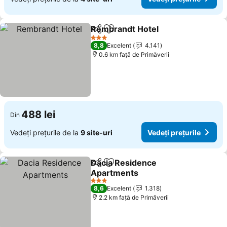
Rembrandt Hotel
Distribuiți
Adăugaţi la favorite
3 Stele
8,8
Excelent
4.141
0.6 km faţă de Primăverii
488 lei
Din
Vedeți prețurile de la
9 site-uri
Vedeți prețurile
Dacia Residence
Distribuiți
Adăugaţi la favorite
Apartments
3 Stele
8,6
Excelent
1.318
2.2 km faţă de Primăverii