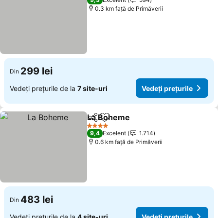
0.3 km faţă de Primăverii
299 lei
Din
Vedeți prețurile de la
7 site-uri
Vedeți prețurile
La Boheme
Distribuiți
Adăugaţi la favorite
4 Stele
9,4
Excelent
1.714
0.6 km faţă de Primăverii
483 lei
Din
Vedeți prețurile de la
4 site-uri
Vedeți prețurile