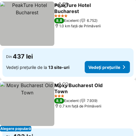
PeakTure Hotel
Distribuiți
Adăugaţi la favorite
Bucharest
4 Stele
8,8
Excelent
6.752
1.0 km faţă de Primăverii
437 lei
Din
Vedeți prețurile de la
13 site-uri
Vedeți prețurile
Moxy Bucharest Old
Distribuiți
Adăugaţi la favorite
Town
3 Stele
8,9
Excelent
7.939
0.7 km faţă de Primăverii
Alegere populară