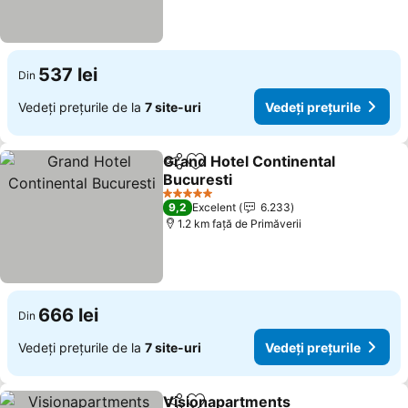
537 lei
Din
Vedeți prețurile de la
7 site-uri
Vedeți prețurile
Grand Hotel Continental
Distribuiți
Adăugaţi la favorite
Bucuresti
5 Stele
9,2
Excelent
6.233
1.2 km faţă de Primăverii
666 lei
Din
Vedeți prețurile de la
7 site-uri
Vedeți prețurile
Visionapartments