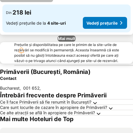
218 lei
Din
Vedeți prețurile de la
4 site-uri
Vedeți prețurile
Mai mult
Prețurile și disponibilitatea pe care le primim de la site-urile de
rezervări se modifică în permanență. Aceasta înseamnă că este
posibil să nu găsiți întotdeauna exact aceeași ofertă pe care ați
văzut-o pe trivago atunci când ajungeți pe site-ul de rezervări.
Primăverii (București, România)
Contact
Bucharest
,
001 652
,
Întrebări frecvente despre Primăverii
Ce îl face Primăverii să fie renumit în București?
Care sunt locurile de cazare în apropiere de Primăverii?
Ce alte atracții se află în apropiere de Primăverii?
Mai multe Hoteluri de Top