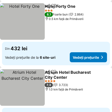
Hotel Forty One
Distribuiți
Adăugaţi la favorite
3 Stele
8,1
Foarte bun
2.864
0.5 km faţă de Primăverii
432 lei
Din
Vedeți prețurile de la
6 site-uri
Vedeți prețurile
Atrium Hotel Bucharest
Distribuiți
Adăugaţi la favorite
City Center
4 Stele
7,3
3.723
1.0 km faţă de Primăverii