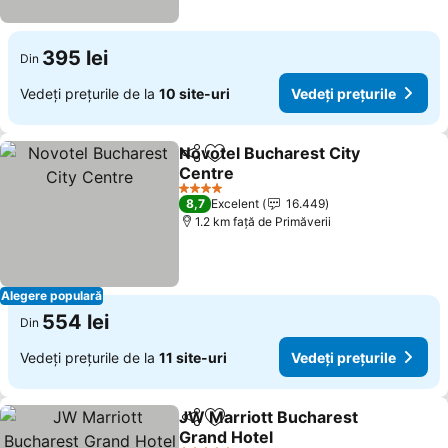
395 lei
Din
Vedeți prețurile de la
10 site-uri
Vedeți prețurile
Novotel Bucharest City
Distribuiți
Adăugaţi la favorite
Centre
4 Stele
8,7
Excelent
16.449
1.2 km faţă de Primăverii
Alegere populară
554 lei
Din
Vedeți prețurile de la
11 site-uri
Vedeți prețurile
JW Marriott Bucharest
Distribuiți
Adăugaţi la favorite
Grand Hotel