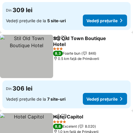
309 lei
Din
Vedeți prețurile de la
5 site-uri
Vedeți prețurile
Stil Old Town Boutique
Distribuiți
Adăugaţi la favorite
Hotel
3 Stele
8,3
Foarte bun
846
0.5 km faţă de Primăverii
306 lei
Din
Vedeți prețurile de la
7 site-uri
Vedeți prețurile
Hotel Capitol
Distribuiți
Adăugaţi la favorite
4 Stele
8,8
Excelent
8.020
1.0 km faţă de Primăverii