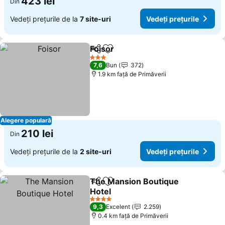
423 lei
Din
Vedeți prețurile de la
7 site-uri
Vedeți prețurile
Foisor
Distribuiți
Adăugaţi la favorite
3 Stele
7,6
Bun
372
1.9 km faţă de Primăverii
Alegere populară
210 lei
Din
Vedeți prețurile de la
2 site-uri
Vedeți prețurile
The Mansion Boutique
Distribuiți
Adăugaţi la favorite
Hotel
4 Stele
9,3
Excelent
2.259
0.4 km faţă de Primăverii