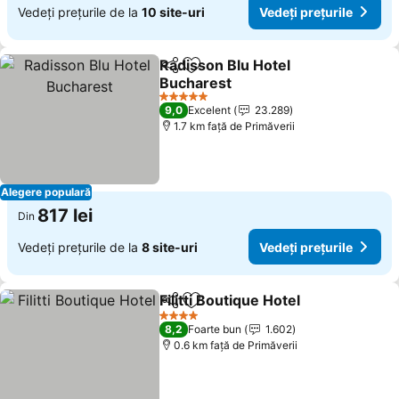
Vedeți prețurile de la
10 site-uri
Vedeți prețurile
Radisson Blu Hotel
Distribuiți
Adăugaţi la favorite
Bucharest
5 Stele
9,0
Excelent
23.289
1.7 km faţă de Primăverii
Alegere populară
817 lei
Din
Vedeți prețurile de la
8 site-uri
Vedeți prețurile
Filitti Boutique Hotel
Distribuiți
Adăugaţi la favorite
4 Stele
8,2
Foarte bun
1.602
0.6 km faţă de Primăverii