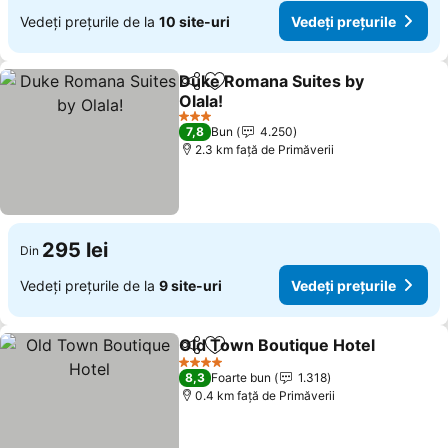
Vedeți prețurile de la
10 site-uri
Vedeți prețurile
Duke Romana Suites by
Distribuiți
Adăugaţi la favorite
Olala!
3 Stele
7,8
Bun
4.250
2.3 km faţă de Primăverii
295 lei
Din
Vedeți prețurile de la
9 site-uri
Vedeți prețurile
Old Town Boutique Hotel
Distribuiți
Adăugaţi la favorite
4 Stele
8,3
Foarte bun
1.318
0.4 km faţă de Primăverii