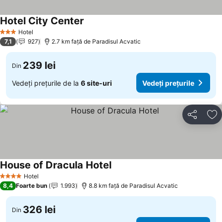
Hotel City Center
Hotel
3 Stele
7,1
927
2.7 km faţă de Paradisul Acvatic
239 lei
Din
Vedeți prețurile de la
6 site-uri
Vedeți prețurile
Distribuiți
Ad
House of Dracula Hotel
Hotel
4 Stele
8,4
Foarte bun
1.993
8.8 km faţă de Paradisul Acvatic
326 lei
Din