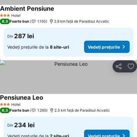
Ambient Pensiune
Hotel
3 Stele
8,3
Foarte bun
1.150
2.9 km faţă de Paradisul Acvatic
287 lei
Din
Vedeți prețurile de la
8 site-uri
Vedeți prețurile
Distribuiți
Ad
Pensiunea Leo
Hotel
3 Stele
8,3
Foarte bun
1.265
2.3 km faţă de Paradisul Acvatic
234 lei
Din
Vedeți prețurile de la
2 site-uri
Vedeți prețurile