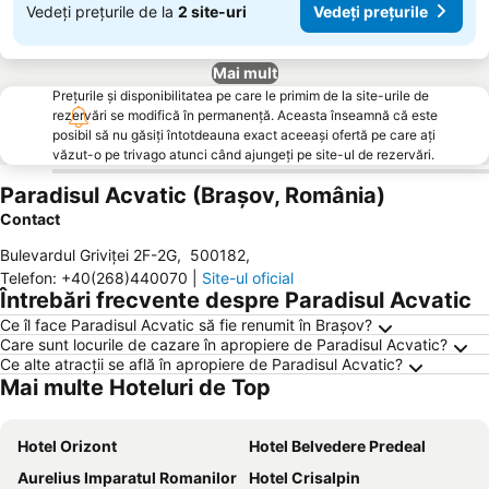
Vedeți prețurile de la
2 site-uri
Vedeți prețurile
Mai mult
Prețurile și disponibilitatea pe care le primim de la site-urile de
rezervări se modifică în permanență. Aceasta înseamnă că este
posibil să nu găsiți întotdeauna exact aceeași ofertă pe care ați
văzut-o pe trivago atunci când ajungeți pe site-ul de rezervări.
Paradisul Acvatic (Brașov, România)
Contact
Bulevardul Griviţei 2F-2G
,
500182
,
Telefon
:
+40(268)440070
|
Site-ul oficial
Întrebări frecvente despre Paradisul Acvatic
Ce îl face Paradisul Acvatic să fie renumit în Brașov?
Care sunt locurile de cazare în apropiere de Paradisul Acvatic?
Ce alte atracții se află în apropiere de Paradisul Acvatic?
Mai multe Hoteluri de Top
Hotel Orizont
Hotel Belvedere Predeal
Aurelius Imparatul Romanilor
Hotel Crisalpin