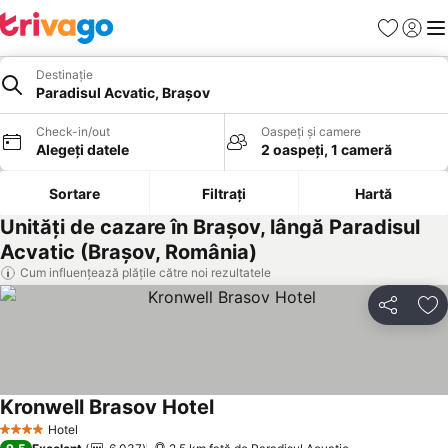
Favorite
Conect
Men
Destinație
Paradisul Acvatic, Brașov
Check-in/out
Oaspeți și camere
Alegeți datele
2 oaspeți, 1 cameră
Sortare
Filtrați
Hartă
Unități de cazare în Brașov, lângă Paradisul
Acvatic (Brașov, România)
Cum influențează plățile către noi rezultatele
Distribuiți
Ad
Kronwell Brasov Hotel
Hotel
4 Stele