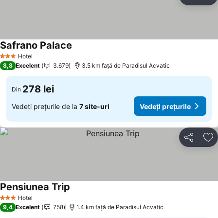
Distribuiți
Ad
Safrano Palace
Hotel
3 Stele
8,8
Excelent
3.679
3.5 km faţă de Paradisul Acvatic
278 lei
Din
Vedeți prețurile de la
7 site-uri
Vedeți prețurile
Distribuiți
Ad
Pensiunea Trip
Hotel
3 Stele
9,4
Excelent
758
1.4 km faţă de Paradisul Acvatic