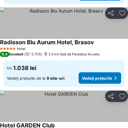
Distribuiți
Ad
Radisson Blu Aurum Hotel, Brasov
Hotel
5 Stele
9,4
Excelent
3.705
3.2 km faţă de Paradisul Acvatic
1.038 lei
Din
Vedeți prețurile de la
9 site-uri
Vedeți prețurile
Distribuiți
Ad
Hotel GARDEN Club