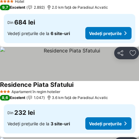
Hotel
4 Stele
9,7
Excelent
2.892
2.0 km faţă de Paradisul Acvatic
684 lei
Din
Vedeți prețurile de la
6 site-uri
Vedeți prețurile
Distribuiți
Ad
Residence Piata Sfatului
Apartament în regim hotelier
3 Stele
8,6
Excelent
1.047
3.6 km faţă de Paradisul Acvatic
232 lei
Din
Vedeți prețurile de la
3 site-uri
Vedeți prețurile