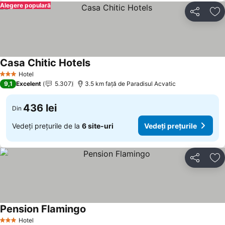
Alegere populară
Distribuiți
Ad
Casa Chitic Hotels
Hotel
3 Stele
9,1
Excelent
5.307
3.5 km faţă de Paradisul Acvatic
436 lei
Din
Vedeți prețurile de la
6 site-uri
Vedeți prețurile
Distribuiți
Ad
Pension Flamingo
Hotel
3 Stele