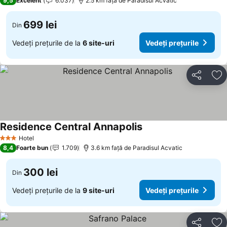
9,5
Excelent
6.037
2.5 km faţă de Paradisul Acvatic
699 lei
Din
Vedeți prețurile de la
6 site-uri
Vedeți prețurile
Distribuiți
Ad
Residence Central Annapolis
Hotel
3 Stele
8,4
Foarte bun
1.709
3.6 km faţă de Paradisul Acvatic
300 lei
Din
Vedeți prețurile de la
9 site-uri
Vedeți prețurile