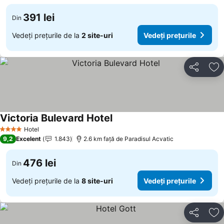
391 lei
Din
Vedeți prețurile de la
2 site-uri
Vedeți prețurile
Distribuiți
Ad
Victoria Bulevard Hotel
Hotel
4 Stele
9,2
Excelent
1.843
2.6 km faţă de Paradisul Acvatic
476 lei
Din
Vedeți prețurile de la
8 site-uri
Vedeți prețurile
Distribuiți
Ad