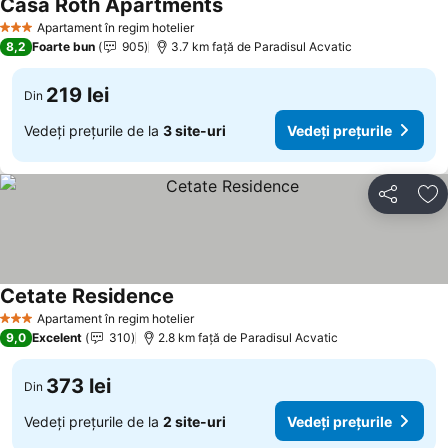
Casa Roth Apartments
Apartament în regim hotelier
3 Stele
8,2
Foarte bun
905
3.7 km faţă de Paradisul Acvatic
219 lei
Din
Vedeți prețurile de la
3 site-uri
Vedeți prețurile
Distribuiți
Ad
Cetate Residence
Apartament în regim hotelier
3 Stele
9,0
Excelent
310
2.8 km faţă de Paradisul Acvatic
373 lei
Din
Vedeți prețurile de la
2 site-uri
Vedeți prețurile