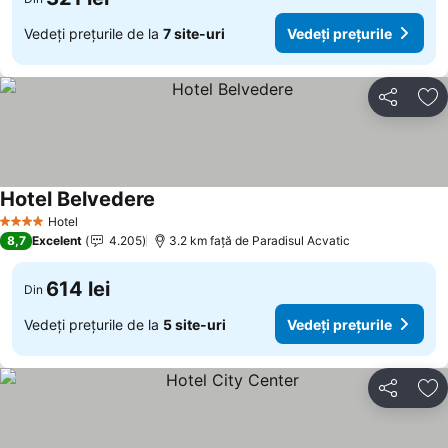
Vedeți prețurile de la
7 site-uri
Vedeți prețurile
Distribuiți
Ad
Hotel Belvedere
Hotel
4 Stele
8,7
Excelent
4.205
3.2 km faţă de Paradisul Acvatic
614 lei
Din
Vedeți prețurile de la
5 site-uri
Vedeți prețurile
Distribuiți
Ad