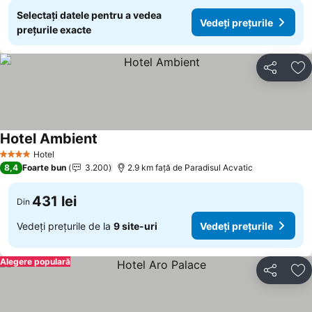
Selectați datele pentru a vedea
Vedeți prețurile
prețurile exacte
Distribuiți
Ad
Hotel Ambient
Hotel
4 Stele
8,4
Foarte bun
3.200
2.9 km faţă de Paradisul Acvatic
431 lei
Din
Vedeți prețurile de la
9 site-uri
Vedeți prețurile
Alegere populară
Distribuiți
Ad