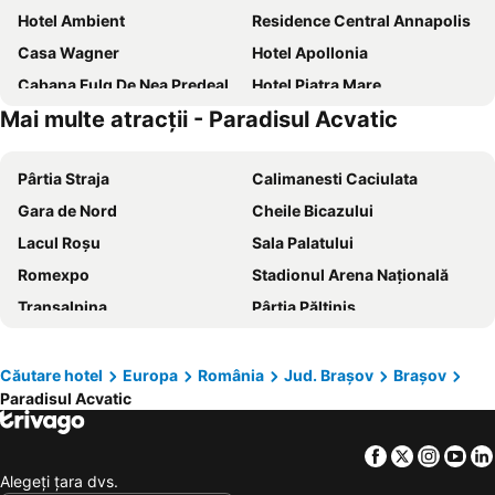
Hotel Ambient
Residence Central Annapolis
Casa Wagner
Hotel Apollonia
Cabana Fulg De Nea Predeal
Hotel Piatra Mare
Mai multe atracții - Paradisul Acvatic
Hotel Aro Palace
Ambient Pensiune
Hotel Piemonte
Residence Ambient
Pârtia Straja
Calimanesti Caciulata
Safrano Palace
Swissôtel Poiana Brasov (opening February 2024)
Gara de Nord
Cheile Bicazului
Alpin Resort Hotel
C.R.F.M
Lacul Roșu
Sala Palatului
La Maisonnette
Ezio House
Romexpo
Stadionul Arena Naţională
Hotel Carmen
Hotel Ski&Sky
Transalpina
Pârtia Păltiniș
Grand Hotel Belvedere
Kronwell Brasov Hotel
Voineasa
Pârtia Clăbucet
Hotel Gott
Complex Turistic Max International
Sărata Monteoru
Mănăstirea Nicula
Hotel Ave Lux
Pension Flamingo
Căutare hotel
Europa
România
Jud. Brașov
Brașov
Paradisul Acvatic
Lacul Vidraru
Salina Turda
Hotel Casa Viorel
Cabana Trei Brazi
Salina Târgu Ocna
Piața Sfatului
Voila Inn Predeal
Victoria Bulevard Hotel
Facebook
Twitter
Insta
Yo
Castelul Bran
Domeniul Schiabil Transalpina
Hotel Rainer
House of Dracula Hotel
Alegeţi ţara dvs.