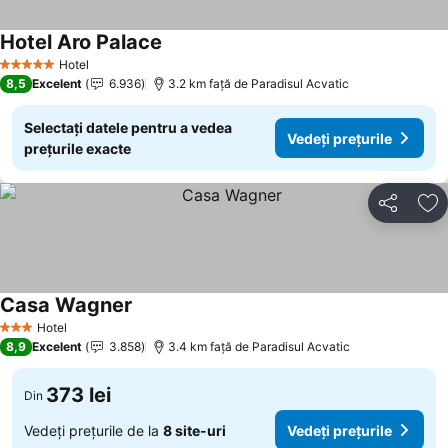
Hotel Aro Palace
Hotel
5 Stele
8,5
Excelent
6.936
3.2 km faţă de Paradisul Acvatic
Selectați datele pentru a vedea
Vedeți prețurile
prețurile exacte
Distribuiți
Ad
Casa Wagner
Hotel
3 Stele
8,9
Excelent
3.858
3.4 km faţă de Paradisul Acvatic
373 lei
Din
Vedeți prețurile de la
8 site-uri
Vedeți prețurile