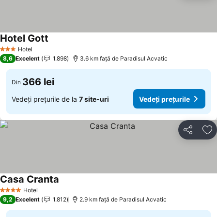
Hotel Gott
Hotel
3 Stele
8,6
Excelent
1.898
3.6 km faţă de Paradisul Acvatic
366 lei
Din
Vedeți prețurile de la
7 site-uri
Vedeți prețurile
Distribuiți
Ad
Casa Cranta
Hotel
4 Stele
9,2
Excelent
1.812
2.9 km faţă de Paradisul Acvatic