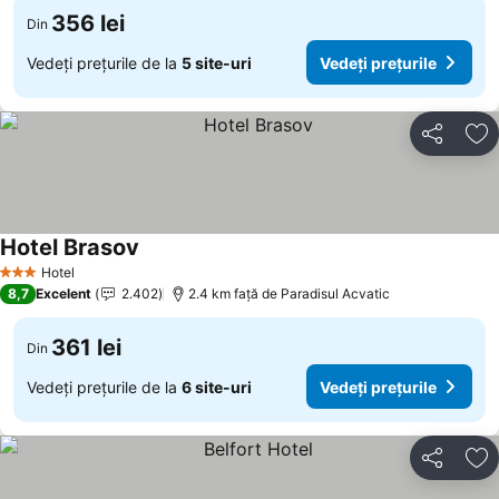
356 lei
Din
Vedeți prețurile de la
5 site-uri
Vedeți prețurile
Distribuiți
Ad
Hotel Brasov
Hotel
3 Stele
8,7
Excelent
2.402
2.4 km faţă de Paradisul Acvatic
361 lei
Din
Vedeți prețurile de la
6 site-uri
Vedeți prețurile
Distribuiți
Ad