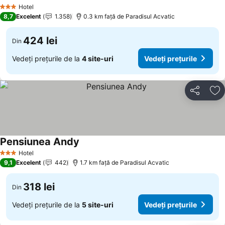
Hotel
3 Stele
8,7
Excelent
1.358
0.3 km faţă de Paradisul Acvatic
424 lei
Din
Vedeți prețurile de la
4 site-uri
Vedeți prețurile
Distribuiți
Ad
Pensiunea Andy
Hotel
3 Stele
9,1
Excelent
442
1.7 km faţă de Paradisul Acvatic
318 lei
Din
Vedeți prețurile de la
5 site-uri
Vedeți prețurile