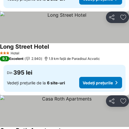
Distribuiți
Ad
Long Street Hotel
Hotel
3 Stele
9,1
Excelent
2.940
1.9 km faţă de Paradisul Acvatic
395 lei
Din
Vedeți prețurile de la
6 site-uri
Vedeți prețurile
Distribuiți
Ad