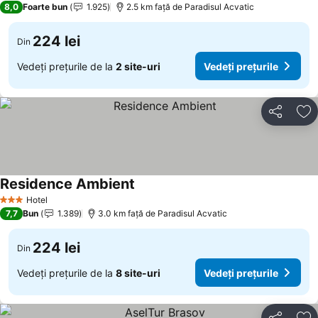
8,0
Foarte bun
1.925
2.5 km faţă de Paradisul Acvatic
224 lei
Din
Vedeți prețurile de la
2 site-uri
Vedeți prețurile
Distribuiți
Ad
Residence Ambient
Hotel
3 Stele
7,7
Bun
1.389
3.0 km faţă de Paradisul Acvatic
224 lei
Din
Vedeți prețurile de la
8 site-uri
Vedeți prețurile