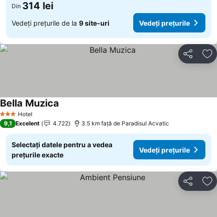
314 lei
Din
Vedeți prețurile de la
9 site-uri
Vedeți prețurile
Distribuiți
Ad
Bella Muzica
Hotel
3 Stele
9,1
Excelent
4.722
3.5 km faţă de Paradisul Acvatic
Selectați datele pentru a vedea
Vedeți prețurile
prețurile exacte
Distribuiți
Ad