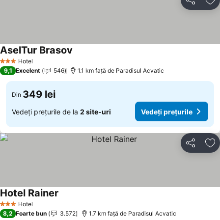
Distribuiți
Ad
AselTur Brasov
Hotel
3 Stele
9,1
Excelent
546
1.1 km faţă de Paradisul Acvatic
349 lei
Din
Vedeți prețurile de la
2 site-uri
Vedeți prețurile
Distribuiți
Ad
Hotel Rainer
Hotel
3 Stele
8,2
Foarte bun
3.572
1.7 km faţă de Paradisul Acvatic