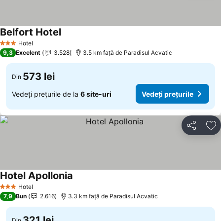
Belfort Hotel
Hotel
3 Stele
9,3
Excelent
3.528
3.5 km faţă de Paradisul Acvatic
573 lei
Din
Vedeți prețurile de la
6 site-uri
Vedeți prețurile
Distribuiți
Ad
Hotel Apollonia
Hotel
3 Stele
7,9
Bun
2.616
3.3 km faţă de Paradisul Acvatic
321 lei
Din