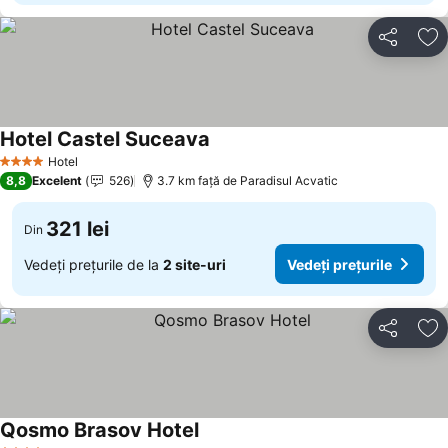
Distribuiți
Ad
Hotel Castel Suceava
Hotel
4 Stele
8,8
Excelent
526
3.7 km faţă de Paradisul Acvatic
321 lei
Din
Vedeți prețurile de la
2 site-uri
Vedeți prețurile
Distribuiți
Ad
Qosmo Brasov Hotel