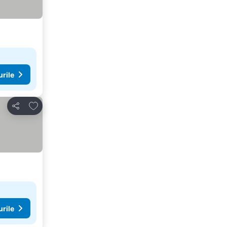
urile
Adăugaţi la favorite
Distribuiți
urile