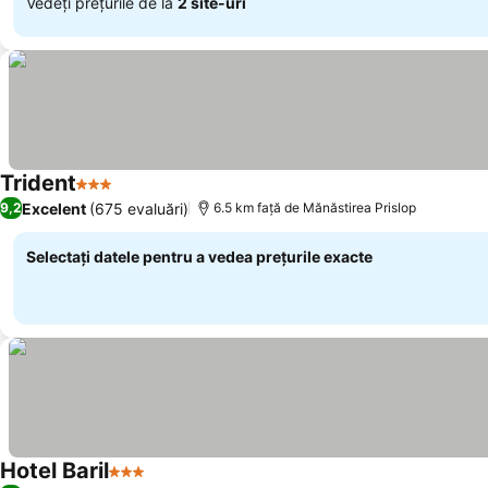
Vedeți prețurile de la
2 site-uri
Trident
3 Stele
Vedeți prețurile
Excelent
(675 evaluări)
9,2
6.5 km faţă de Mănăstirea Prislop
Selectați datele pentru a vedea prețurile exacte
Hotel Baril
3 Stele
Vedeți prețurile