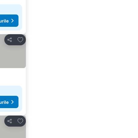
urile
Adăugaţi la favorite
Distribuiți
urile
Adăugaţi la favorite
Distribuiți