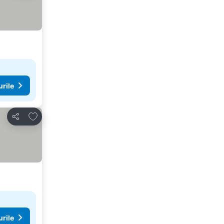
urile
Adăugaţi la favorite
Distribuiți
urile