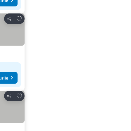
urile
Adăugaţi la favorite
Distribuiți
urile
Adăugaţi la favorite
Distribuiți