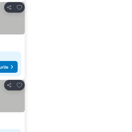
Adăugaţi la favorite
Distribuiți
urile
Adăugaţi la favorite
Distribuiți