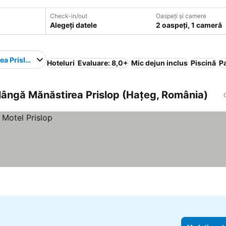
Check-in/out
Oaspeți și camere
Alegeți datele
2 oaspeți, 1 cameră
ea Prislop
Hoteluri
Evaluare: 8,0+
Mic dejun inclus
Piscină
P
 lângă Mănăstirea Prislop (Haţeg, România)