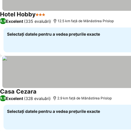
Hotel Hobby
3 Stele
Vedeți prețurile
Excelent
(335 evaluări)
8,9
12.5 km faţă de Mănăstirea Prislop
Selectați datele pentru a vedea prețurile exacte
Casa Cezara
Vedeți prețurile
Excelent
(328 evaluări)
9,9
2.9 km faţă de Mănăstirea Prislop
Selectați datele pentru a vedea prețurile exacte