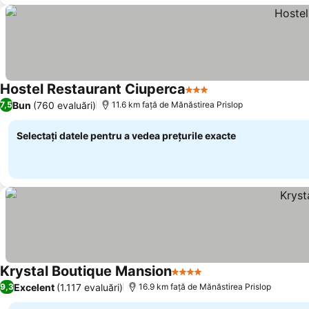
Hostel Restaurant Ciuperca
3 Stele
Vedeți prețurile
Bun
(760 evaluări)
7,5
11.6 km faţă de Mănăstirea Prislop
Selectați datele pentru a vedea prețurile exacte
Krystal Boutique Mansion
4 Stele
Vedeți prețurile
Excelent
(1.117 evaluări)
9,3
16.9 km faţă de Mănăstirea Prislop