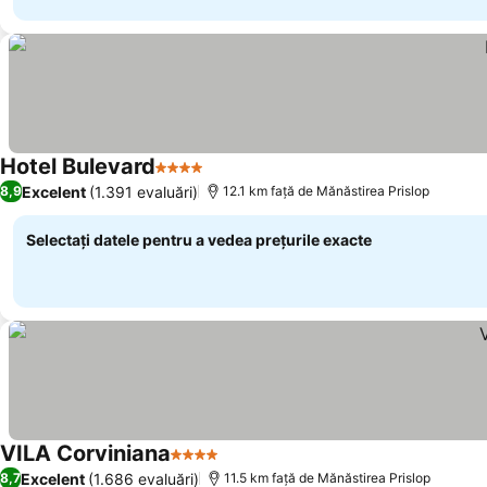
Hotel Bulevard
4 Stele
Vedeți prețurile
Excelent
(1.391 evaluări)
8,9
12.1 km faţă de Mănăstirea Prislop
Selectați datele pentru a vedea prețurile exacte
VILA Corviniana
4 Stele
Vedeți prețurile
Excelent
(1.686 evaluări)
8,7
11.5 km faţă de Mănăstirea Prislop