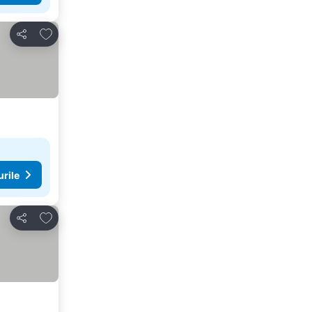
Adăugaţi la favorite
Distribuiți
urile
Adăugaţi la favorite
Distribuiți