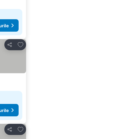
urile
Adăugaţi la favorite
Distribuiți
urile
Adăugaţi la favorite
Distribuiți