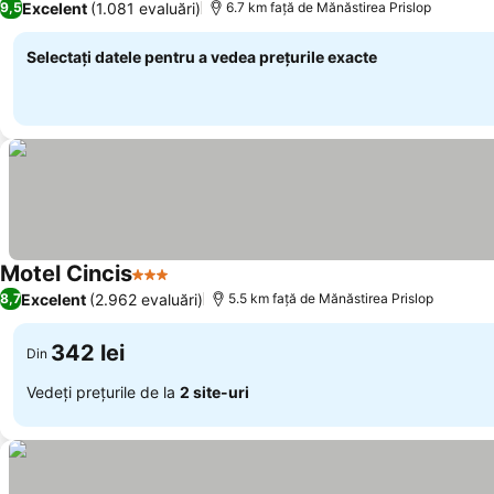
Excelent
(1.081 evaluări)
9,5
6.7 km faţă de Mănăstirea Prislop
Selectați datele pentru a vedea prețurile exacte
Motel Cincis
3 Stele
Vedeți prețurile
Excelent
(2.962 evaluări)
8,7
5.5 km faţă de Mănăstirea Prislop
342 lei
Din
Vedeți prețurile de la
2 site-uri