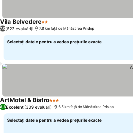
Vila Belvedere
2 Stele
Vedeți prețurile
(623 evaluări)
7,0
7.8 km faţă de Mănăstirea Prislop
Selectați datele pentru a vedea prețurile exacte
ArtMotel & Bistro
3 Stele
Vedeți prețurile
Excelent
(339 evaluări)
8,8
6.5 km faţă de Mănăstirea Prislop
Selectați datele pentru a vedea prețurile exacte