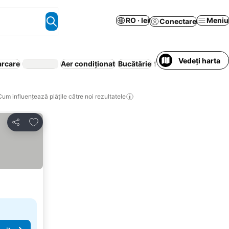
RO · lei
Meniu
Conectare
Vedeți harta
arcare
Aer condiționat
Bucătărie
frigider
Anulare grat
Cum influențează plățile către noi rezultatele
Adăugaţi la favorite
Distribuiți