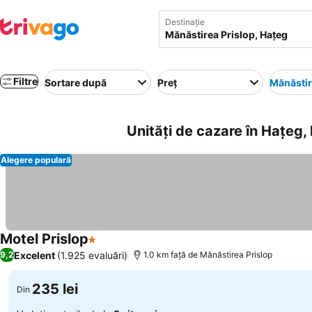
Destinație
Filtre
Sortare după
Preț
Mănăstir
Unități de cazare în Haţeg,
Alegere populară
Motel Prislop
1 Stele
Vedeți prețurile
Excelent
(1.925 evaluări)
9,2
1.0 km faţă de Mănăstirea Prislop
235 lei
Din