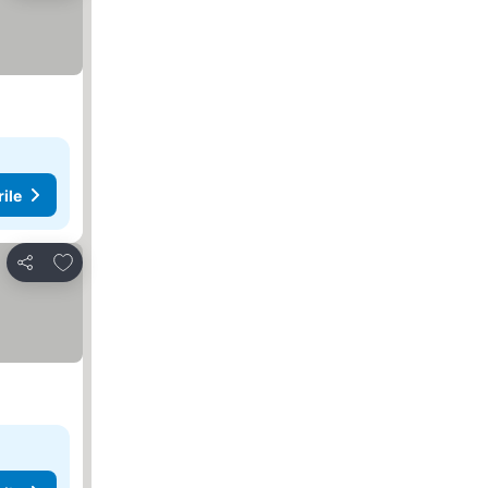
rile
Adăugaţi la favorite
Distribuiți