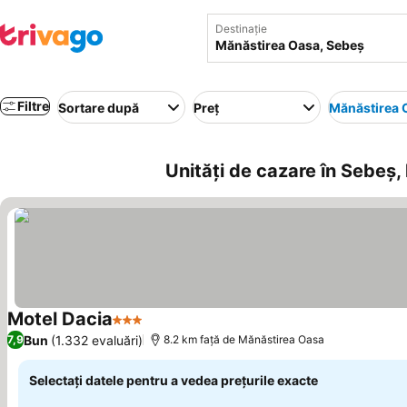
Destinație
Filtre
Sortare după
Preț
Mănăstirea 
Unități de cazare în Sebeş
Motel Dacia
3 Stele
Bun
(1.332 evaluări)
7,9
8.2 km faţă de Mănăstirea Oasa
Selectați datele pentru a vedea prețurile exacte