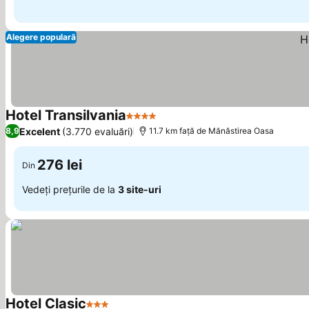
Alegere populară
Hotel Transilvania
4 Stele
Excelent
(3.770 evaluări)
8,9
11.7 km faţă de Mănăstirea Oasa
276 lei
Din
Vedeți prețurile de la
3 site-uri
Hotel Clasic