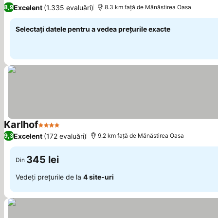
3 Stele
Excelent
(1.335 evaluări)
8,9
8.3 km faţă de Mănăstirea Oasa
Selectați datele pentru a vedea prețurile exacte
Karlhof
4 Stele
Excelent
(172 evaluări)
9,3
9.2 km faţă de Mănăstirea Oasa
345 lei
Din
Vedeți prețurile de la
4 site-uri