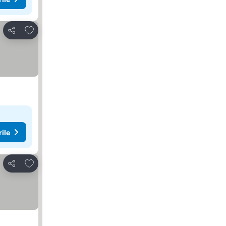
Adăugaţi la favorite
Distribuiți
rile
Adăugaţi la favorite
Distribuiți