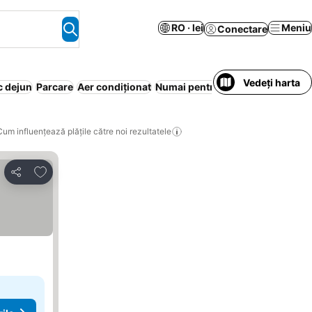
RO · lei
Meniu
Conectare
Vedeți harta
c dejun
Parcare
Aer condiționat
Numai pentru adulți
Piscină
Cum influențează plățile către noi rezultatele
Adăugaţi la favorite
Distribuiți