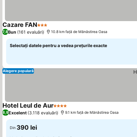
Cazare FAN
3 Stele
Bun
(161 evaluări)
7,8
10.8 km faţă de Mănăstirea Oasa
Selectați datele pentru a vedea prețurile exacte
Alegere populară
Hotel Leul de Aur
4 Stele
Excelent
(3.118 evaluări)
8,9
9.1 km faţă de Mănăstirea Oasa
390 lei
Din