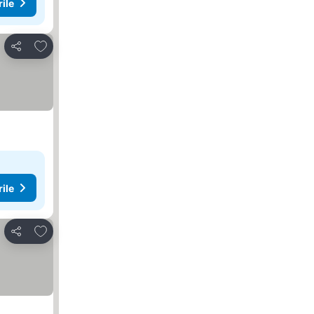
rile
Adăugaţi la favorite
Distribuiți
rile
Adăugaţi la favorite
Distribuiți