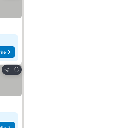
rile
Adăugaţi la favorite
Distribuiți
rile