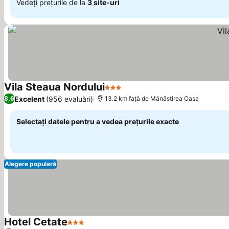
Vedeți prețurile de la
3 site-uri
Vila Steaua Nordului
3 Stele
Excelent
(956 evaluări)
8,6
13.2 km faţă de Mănăstirea Oasa
Selectați datele pentru a vedea prețurile exacte
Alegere populară
Hotel Cetate
3 Stele