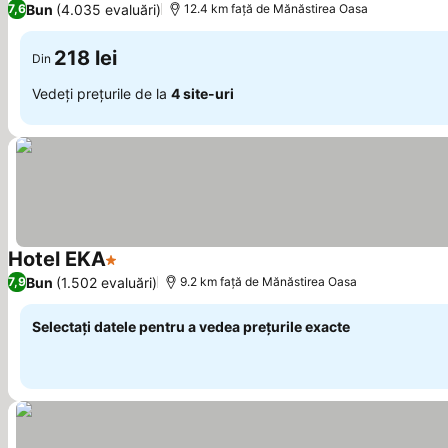
Bun
(4.035 evaluări)
7,6
12.4 km faţă de Mănăstirea Oasa
218 lei
Din
Vedeți prețurile de la
4 site-uri
Hotel EKA
1 Stele
Bun
(1.502 evaluări)
7,9
9.2 km faţă de Mănăstirea Oasa
Selectați datele pentru a vedea prețurile exacte