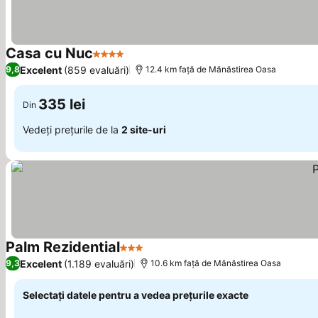
Casa cu Nuc
4 Stele
Excelent
(859 evaluări)
9,8
12.4 km faţă de Mănăstirea Oasa
335 lei
Din
Vedeți prețurile de la
2 site-uri
Palm Rezidential
3 Stele
Excelent
(1.189 evaluări)
9,3
10.6 km faţă de Mănăstirea Oasa
Selectați datele pentru a vedea prețurile exacte