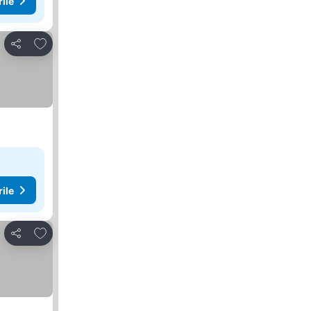
rile
Adăugaţi la favorite
Distribuiți
rile
Adăugaţi la favorite
Distribuiți