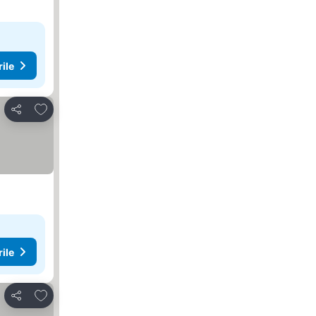
rile
Adăugaţi la favorite
Distribuiți
rile
Adăugaţi la favorite
Distribuiți