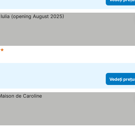
ele
Vedeți prețu