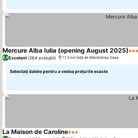
Mercure Alba Iulia (opening August 2025)
4 St
Excelent
(264 evaluări)
8,9
11.2 km faţă de Mănăstirea Oasa
Selectați datele pentru a vedea prețurile exacte
La Maison de Caroline
3 Stele