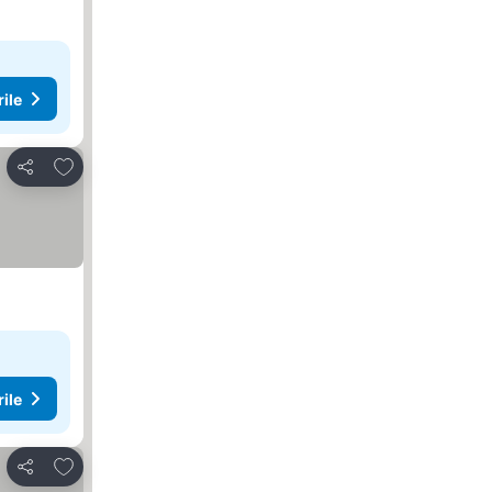
rile
Adăugaţi la favorite
Distribuiți
rile
Adăugaţi la favorite
Distribuiți