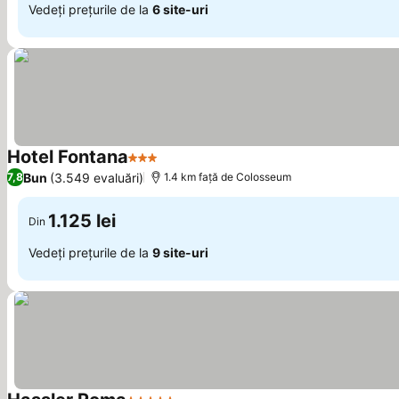
Vedeți prețurile de la
6 site-uri
Hotel Fontana
3 Stele
Vedeți prețurile
Bun
(3.549 evaluări)
7,8
1.4 km faţă de Colosseum
1.125 lei
Din
Vedeți prețurile de la
9 site-uri