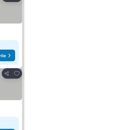
rile
Adăugaţi la favorite
Distribuiți