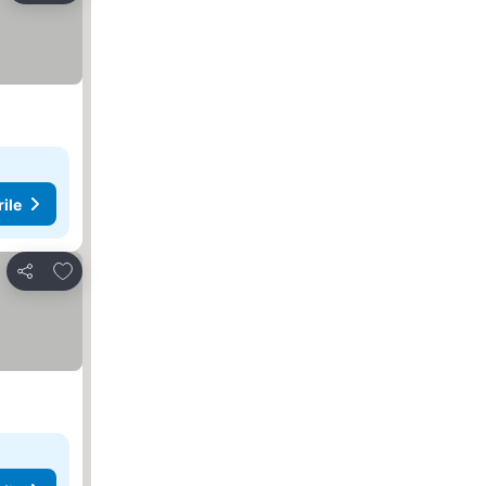
rile
Adăugaţi la favorite
Distribuiți