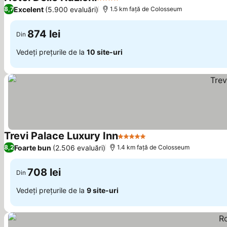
4 Stele
Vedeți prețurile
Excelent
(5.900 evaluări)
8,7
1.5 km faţă de Colosseum
874 lei
Din
Vedeți prețurile de la
10 site-uri
Trevi Palace Luxury Inn
5 Stele
Vedeți prețurile
Foarte bun
(2.506 evaluări)
8,2
1.4 km faţă de Colosseum
708 lei
Din
Vedeți prețurile de la
9 site-uri