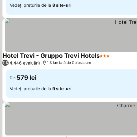
Vedeți prețurile de la
8 site-uri
Hotel Trevi - Gruppo Trevi Hotels
3 Stele
Vedeți preț
(4.446 evaluări)
7,3
1.3 km faţă de Colosseum
579 lei
Din
Vedeți prețurile de la
9 site-uri