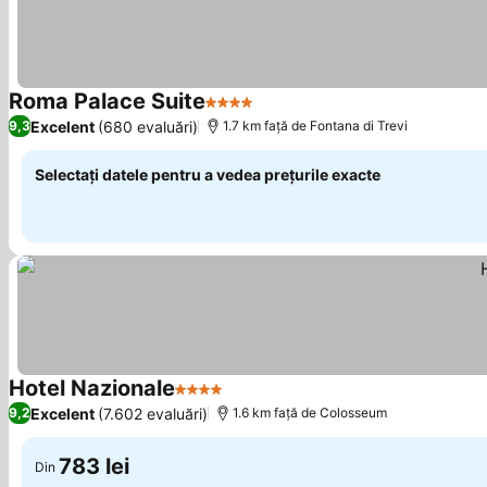
Roma Palace Suite
4 Stele
Vedeți prețurile
Excelent
(680 evaluări)
9,3
1.7 km faţă de Fontana di Trevi
Selectați datele pentru a vedea prețurile exacte
Hotel Nazionale
4 Stele
Vedeți prețurile
Excelent
(7.602 evaluări)
9,2
1.6 km faţă de Colosseum
783 lei
Din