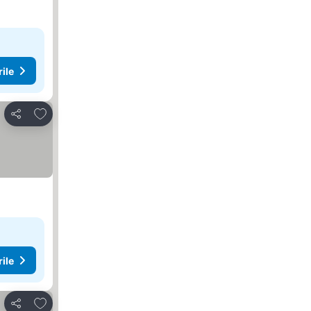
rile
Adăugaţi la favorite
Distribuiți
rile
Adăugaţi la favorite
Distribuiți