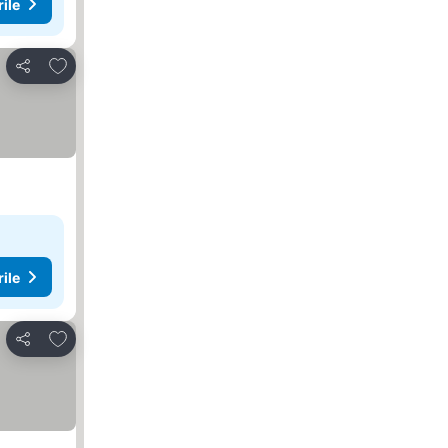
rile
Adăugaţi la favorite
Distribuiți
rile
Adăugaţi la favorite
Distribuiți