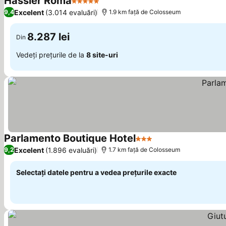
Hassler Roma
5 Stele
Vedeți prețurile
Excelent
(3.014 evaluări)
9,4
1.9 km faţă de Colosseum
8.287 lei
Din
Vedeți prețurile de la
8 site-uri
Parlamento Boutique Hotel
3 Stele
Vedeți prețurile
Excelent
(1.896 evaluări)
9,2
1.7 km faţă de Colosseum
Selectați datele pentru a vedea prețurile exacte