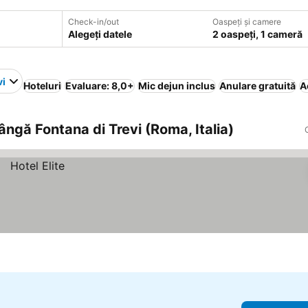
Check-in/out
Oaspeți și camere
Alegeți datele
2 oaspeți, 1 cameră
vi
Hoteluri
Evaluare: 8,0+
Mic dejun inclus
Anulare gratuită
A
ângă Fontana di Trevi (Roma, Italia)