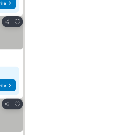
rile
Adăugaţi la favorite
Distribuiți
rile
Adăugaţi la favorite
Distribuiți