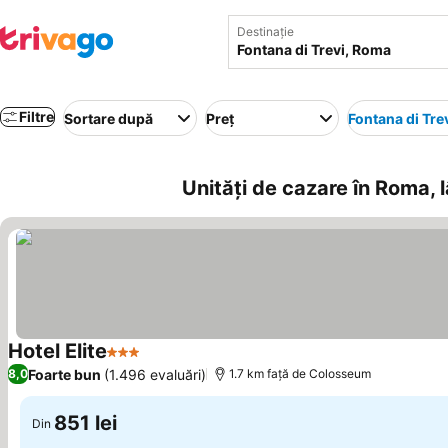
Destinație
Filtre
Sortare după
Preț
Fontana di Tre
Unități de cazare în Roma, l
Hotel Elite
3 Stele
Vedeți prețurile
Foarte bun
(1.496 evaluări)
8,0
1.7 km faţă de Colosseum
851 lei
Din