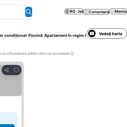
RO · lei
Meniu
Conectare
Vedeți harta
er condiționat
Piscină
Apartament în regim hotelier
Parcare
Wi-F
Cum influențează plățile către noi rezultatele
Adăugaţi la favorite
Distribuiți