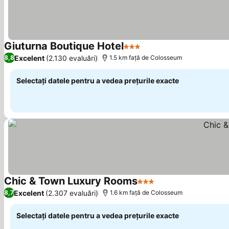
Giuturna Boutique Hotel
3 Stele
Vedeți prețurile
Excelent
(2.130 evaluări)
8,8
1.5 km faţă de Colosseum
Selectați datele pentru a vedea prețurile exacte
Chic & Town Luxury Rooms
3 Stele
Vedeți prețurile
Excelent
(2.307 evaluări)
8,7
1.6 km faţă de Colosseum
Selectați datele pentru a vedea prețurile exacte