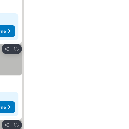
rile
Adăugaţi la favorite
Distribuiți
rile
Adăugaţi la favorite
Distribuiți