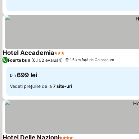
Hotel Accademia
3 Stele
Vedeți prețurile
Foarte bun
(6.102 evaluări)
8,1
1.5 km faţă de Colosseum
699 lei
Din
Vedeți prețurile de la
7 site-uri
Hotel Delle Nazioni