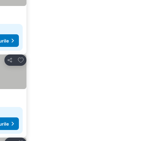
urile
Adăugaţi la favorite
Distribuiți
urile