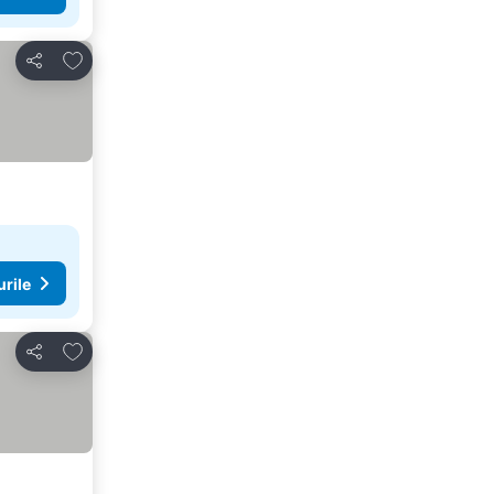
Adăugaţi la favorite
Distribuiți
urile
Adăugaţi la favorite
Distribuiți