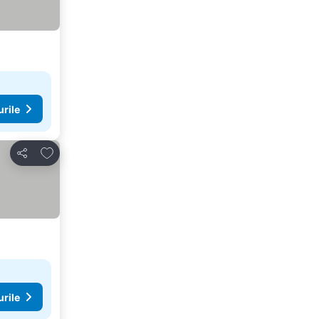
urile
Adăugaţi la favorite
Distribuiți
urile