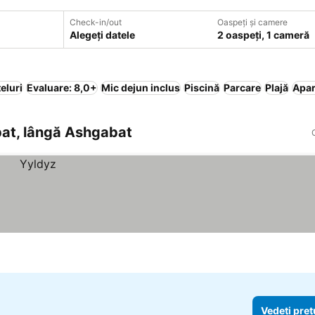
Check-in/out
Oaspeți și camere
Alegeți datele
2 oaspeți, 1 cameră
eluri
Evaluare: 8,0+
Mic dejun inclus
Piscină
Parcare
Plajă
Apar
bat, lângă Ashgabat
Vedeți preț