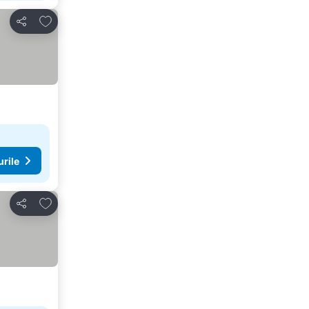
Adăugaţi la favorite
Distribuiți
urile
Adăugaţi la favorite
Distribuiți