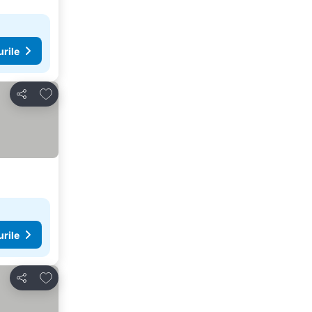
urile
Adăugaţi la favorite
Distribuiți
urile
Adăugaţi la favorite
Distribuiți