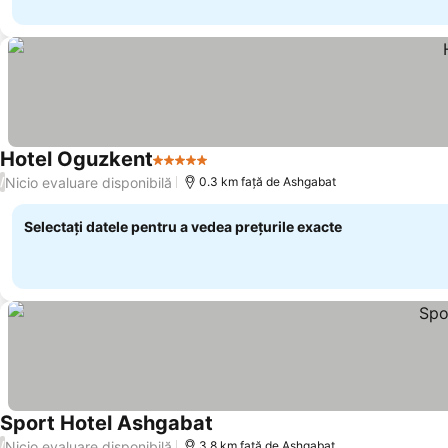
Hotel Oguzkent
5 Stele
Nicio evaluare disponibilă
/
0.3 km faţă de Ashgabat
Selectați datele pentru a vedea prețurile exacte
Sport Hotel Ashgabat
Nicio evaluare disponibilă
/
3.8 km faţă de Ashgabat