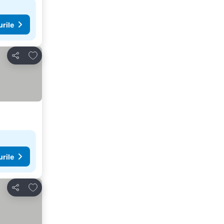
urile
Adăugaţi la favorite
Distribuiți
urile
Adăugaţi la favorite
Distribuiți