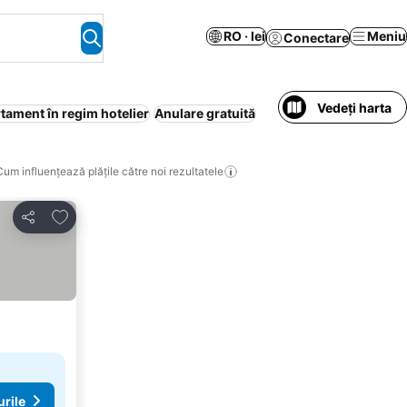
RO · lei
Meniu
Conectare
Vedeți harta
tament în regim hotelier
Anulare gratuită
Cum influențează plățile către noi rezultatele
Adăugaţi la favorite
Distribuiți
urile