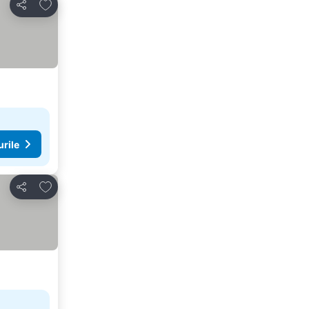
Adăugaţi la favorite
Distribuiți
urile
Adăugaţi la favorite
Distribuiți