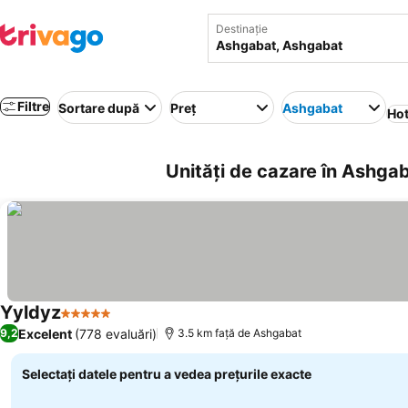
Destinație
Filtre
Sortare după
Preț
Ashgabat
Hot
Unități de cazare în Ashga
Yyldyz
5 Stele
Excelent
(778 evaluări)
9,2
3.5 km faţă de Ashgabat
Selectați datele pentru a vedea prețurile exacte