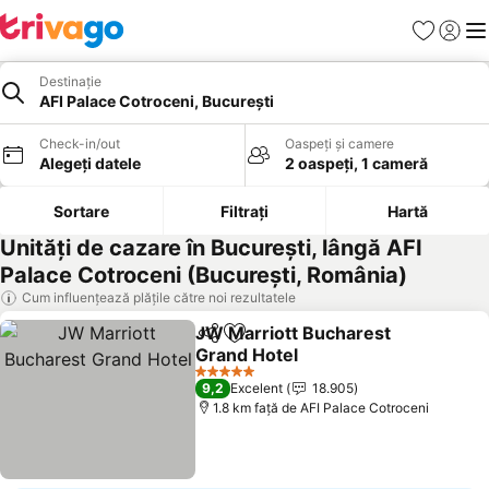
Favorite
Conect
Men
Destinație
AFI Palace Cotroceni, București
Check-in/out
Oaspeți și camere
Alegeți datele
2 oaspeți, 1 cameră
Sortare
Filtrați
Hartă
Unități de cazare în București, lângă AFI
Palace Cotroceni (București, România)
Cum influențează plățile către noi rezultatele
JW Marriott Bucharest
Distribuiți
Adăugaţi la favorite
Grand Hotel
5 Stele
9,2
Excelent
18.905
1.8 km faţă de AFI Palace Cotroceni