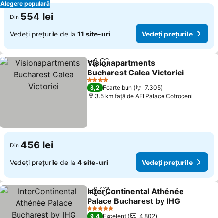
Alegere populară
554 lei
Din
Vedeți prețurile de la
11 site-uri
Vedeți prețurile
Visionapartments
Distribuiți
Adăugaţi la favorite
Bucharest Calea Victoriei
4 Stele
8,2
Foarte bun
7.305
3.5 km faţă de AFI Palace Cotroceni
456 lei
Din
Vedeți prețurile de la
4 site-uri
Vedeți prețurile
InterContinental Athénée
Distribuiți
Adăugaţi la favorite
Palace Bucharest by IHG
5 Stele
9,4
Excelent
4.802