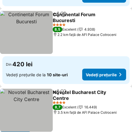
Continental Forum
Distribuiți
Adăugaţi la favorite
Bucuresti
4 Stele
8,5
Excelent
4.938
2.2 km faţă de AFI Palace Cotroceni
420 lei
Din
Vedeți prețurile de la
10 site-uri
Vedeți prețurile
Novotel Bucharest City
Distribuiți
Adăugaţi la favorite
Centre
4 Stele
8,7
Excelent
16.449
3.5 km faţă de AFI Palace Cotroceni