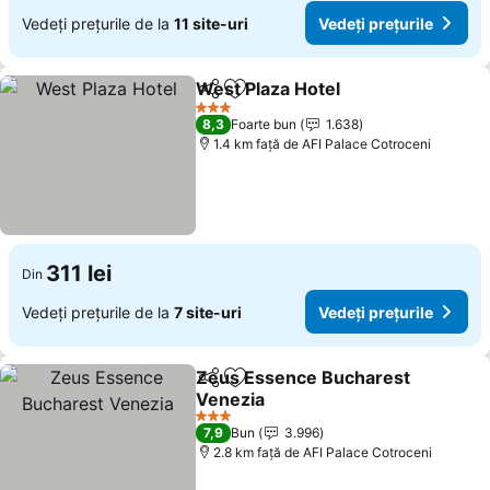
Vedeți prețurile de la
11 site-uri
Vedeți prețurile
West Plaza Hotel
Distribuiți
Adăugaţi la favorite
3 Stele
8,3
Foarte bun
1.638
1.4 km faţă de AFI Palace Cotroceni
311 lei
Din
Vedeți prețurile de la
7 site-uri
Vedeți prețurile
Zeus Essence Bucharest
Distribuiți
Adăugaţi la favorite
Venezia
3 Stele
7,9
Bun
3.996
2.8 km faţă de AFI Palace Cotroceni