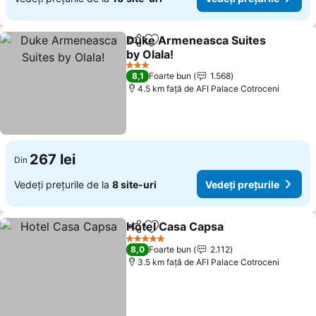
Duke Armeneasca Suites
Distribuiți
Adăugaţi la favorite
by Olala!
3 Stele
8,1
Foarte bun
1.568
4.5 km faţă de AFI Palace Cotroceni
267 lei
Din
Vedeți prețurile de la
8 site-uri
Vedeți prețurile
Hotel Casa Capsa
Distribuiți
Adăugaţi la favorite
5 Stele
8,0
Foarte bun
2.112
3.5 km faţă de AFI Palace Cotroceni