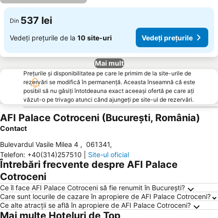
537 lei
Din
Vedeți prețurile de la
10 site-uri
Vedeți prețurile
Mai mult
Prețurile și disponibilitatea pe care le primim de la site-urile de
rezervări se modifică în permanență. Aceasta înseamnă că este
posibil să nu găsiți întotdeauna exact aceeași ofertă pe care ați
văzut-o pe trivago atunci când ajungeți pe site-ul de rezervări.
AFI Palace Cotroceni (București, România)
Contact
Bulevardul Vasile Milea 4
,
061341
,
Telefon
:
+40(314)257510
|
Site-ul oficial
Întrebări frecvente despre AFI Palace
Cotroceni
Ce îl face AFI Palace Cotroceni să fie renumit în București?
Care sunt locurile de cazare în apropiere de AFI Palace Cotroceni?
Ce alte atracții se află în apropiere de AFI Palace Cotroceni?
Mai multe Hoteluri de Top