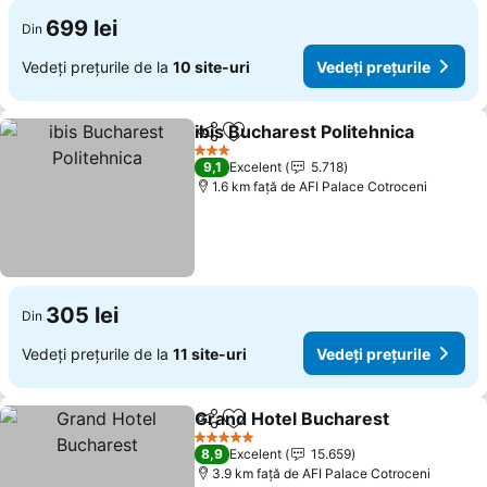
699 lei
Din
Vedeți prețurile de la
10 site-uri
Vedeți prețurile
ibis Bucharest Politehnica
Distribuiți
Adăugaţi la favorite
3 Stele
9,1
Excelent
5.718
1.6 km faţă de AFI Palace Cotroceni
305 lei
Din
Vedeți prețurile de la
11 site-uri
Vedeți prețurile
Grand Hotel Bucharest
Distribuiți
Adăugaţi la favorite
5 Stele
8,9
Excelent
15.659
3.9 km faţă de AFI Palace Cotroceni