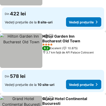
422 lei
Din
Vedeți prețurile de la
8 site-uri
Vedeți prețurile
Hilton Garden Inn
Distribuiți
Adăugaţi la favorite
Bucharest Old Town
4 Stele
9,2
Excelent
10.875
3.7 km faţă de AFI Palace Cotroceni
578 lei
Din
Vedeți prețurile de la
10 site-uri
Vedeți prețurile
Grand Hotel Continental
Distribuiți
Adăugaţi la favorite
Bucuresti