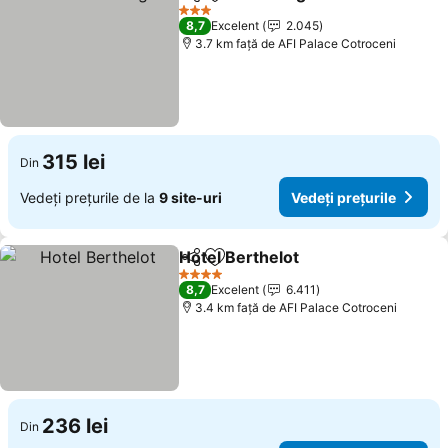
Distribuiți
Adăugaţi la favorite
3 Stele
8,7
Excelent
2.045
3.7 km faţă de AFI Palace Cotroceni
315 lei
Din
Vedeți prețurile de la
9 site-uri
Vedeți prețurile
Hotel Berthelot
Distribuiți
Adăugaţi la favorite
4 Stele
8,7
Excelent
6.411
3.4 km faţă de AFI Palace Cotroceni
236 lei
Din