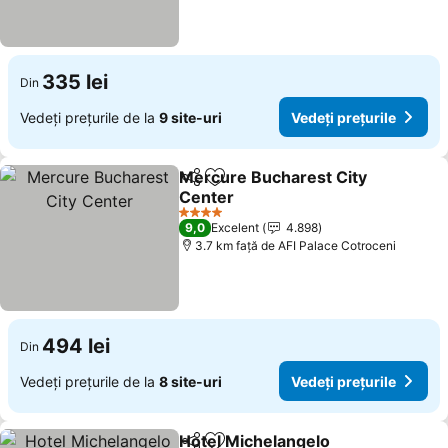
335 lei
Din
Vedeți prețurile de la
9 site-uri
Vedeți prețurile
Mercure Bucharest City
Distribuiți
Adăugaţi la favorite
Center
4 Stele
9,0
Excelent
4.898
3.7 km faţă de AFI Palace Cotroceni
494 lei
Din
Vedeți prețurile de la
8 site-uri
Vedeți prețurile
Hotel Michelangelo