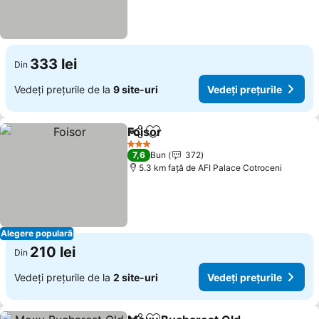
333 lei
Din
Vedeți prețurile de la
9 site-uri
Vedeți prețurile
Foisor
Distribuiți
Adăugaţi la favorite
3 Stele
7,6
Bun
372
5.3 km faţă de AFI Palace Cotroceni
Alegere populară
210 lei
Din
Vedeți prețurile de la
2 site-uri
Vedeți prețurile