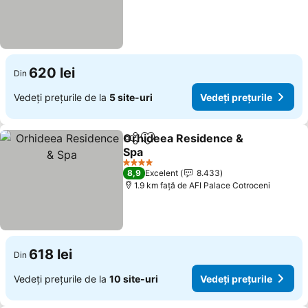
620 lei
Din
Vedeți prețurile de la
5 site-uri
Vedeți prețurile
Orhideea Residence &
Distribuiți
Adăugaţi la favorite
Spa
4 Stele
8,9
Excelent
8.433
1.9 km faţă de AFI Palace Cotroceni
618 lei
Din
Vedeți prețurile de la
10 site-uri
Vedeți prețurile