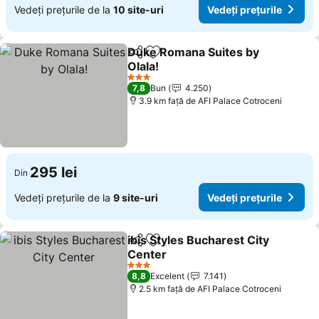
Vedeți prețurile de la
10 site-uri
Vedeți prețurile
Duke Romana Suites by
Distribuiți
Adăugaţi la favorite
Olala!
3 Stele
7,8
Bun
4.250
3.9 km faţă de AFI Palace Cotroceni
295 lei
Din
Vedeți prețurile de la
9 site-uri
Vedeți prețurile
ibis Styles Bucharest City
Distribuiți
Adăugaţi la favorite
Center
3 Stele
8,8
Excelent
7.141
2.5 km faţă de AFI Palace Cotroceni