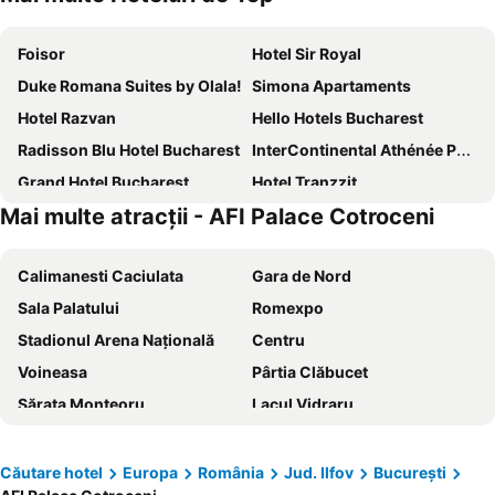
Foisor
Hotel Sir Royal
Duke Romana Suites by Olala!
Simona Apartaments
Hotel Razvan
Hello Hotels Bucharest
Radisson Blu Hotel Bucharest
InterContinental Athénée Palace Bucharest by IHG
Grand Hotel Bucharest
Hotel Tranzzit
Mai multe atracții - AFI Palace Cotroceni
Hotel Sir Gara de Nord
Novotel Bucharest City Centre
Crowne Plaza Bucharest
Hotel Sucidava
Calimanesti Caciulata
Gara de Nord
MyContinental Bucuresti Gara de Nord
ibis Bucharest Politehnica
Sala Palatului
Romexpo
Holiday Inn Bucharest - Times By Ihg
RIN Airport Hotel
Stadionul Arena Naţională
Centru
ibis Styles Bucharest City Center
Hilton Garden Inn Bucharest Old Town
Voineasa
Pârtia Clăbucet
Pullman Bucharest World Trade Center
Monte Carlo Palace Suites
Sărata Monteoru
Lacul Vidraru
Arc de Triomphe by CityBookings
Hotel Caro
Piața Sfatului
Castelul Bran
Park Inn by Radisson Bucharest Hotel & Residence
JW Marriott Bucharest Grand Hotel
Domeniul Schiabil Transalpina
Gara Buşteni
Hotel Basarab
PeakTure Hotel Bucharest
Căutare hotel
Europa
România
Jud. Ilfov
București