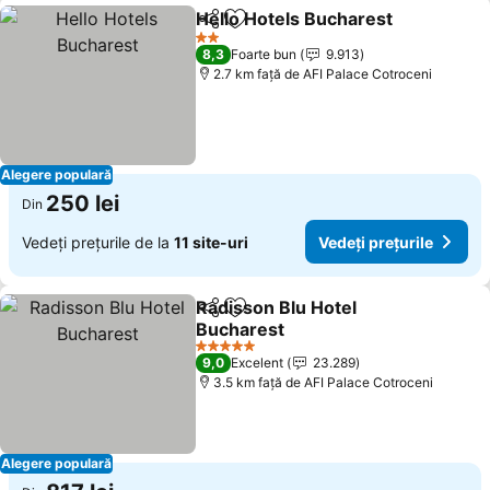
Hello Hotels Bucharest
Distribuiți
Adăugaţi la favorite
2 Stele
8,3
Foarte bun
9.913
2.7 km faţă de AFI Palace Cotroceni
Alegere populară
250 lei
Din
Vedeți prețurile de la
11 site-uri
Vedeți prețurile
Radisson Blu Hotel
Distribuiți
Adăugaţi la favorite
Bucharest
5 Stele
9,0
Excelent
23.289
3.5 km faţă de AFI Palace Cotroceni
Alegere populară