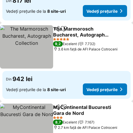
817 lei
Din
Vedeți prețurile de la
8 site-uri
Vedeți prețurile
The Marmorosch
Distribuiți
Adăugaţi la favorite
Bucharest, Autograph
Collection
5 Stele
9,2
Excelent
7.732
3.6 km faţă de AFI Palace Cotroceni
942 lei
Din
Vedeți prețurile de la
8 site-uri
Vedeți prețurile
MyContinental Bucuresti
Distribuiți
Adăugaţi la favorite
Gara de Nord
3 Stele
8,7
Excelent
7.167
2.7 km faţă de AFI Palace Cotroceni