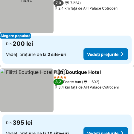
1 Stele
7,0
7.224
2.4 km faţă de AFI Palace Cotroceni
Alegere populară
200 lei
Din
Vedeți prețurile de la
2 site-uri
Vedeți prețurile
Filitti Boutique Hotel
Distribuiți
Adăugaţi la favorite
4 Stele
8,2
Foarte bun
1.602
3.4 km faţă de AFI Palace Cotroceni
395 lei
Din
Vedeți prețurile de la
10 site-uri
Vedeți prețurile