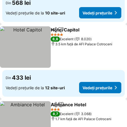
568 lei
Din
Vedeți prețurile de la
10 site-uri
Vedeți prețurile
Hotel Capitol
Distribuiți
Adăugaţi la favorite
4 Stele
8,8
Excelent
8.020
3.5 km faţă de AFI Palace Cotroceni
433 lei
Din
Vedeți prețurile de la
12 site-uri
Vedeți prețurile
Ambiance Hotel
Distribuiți
Adăugaţi la favorite
3 Stele
8,7
Excelent
3.068
1.7 km faţă de AFI Palace Cotroceni