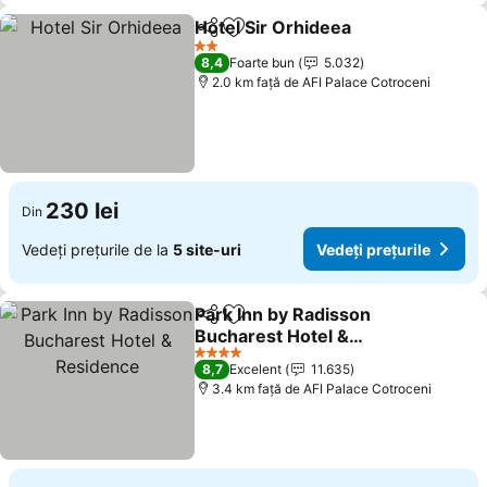
Hotel Sir Orhideea
Distribuiți
Adăugaţi la favorite
2 Stele
8,4
Foarte bun
5.032
2.0 km faţă de AFI Palace Cotroceni
230 lei
Din
Vedeți prețurile de la
5 site-uri
Vedeți prețurile
Park Inn by Radisson
Distribuiți
Adăugaţi la favorite
Bucharest Hotel &
Residence
4 Stele
8,7
Excelent
11.635
3.4 km faţă de AFI Palace Cotroceni