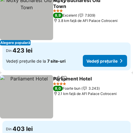
Moxy Bucharest Old
Distribuiți
Adăugaţi la favorite
Town
3 Stele
8,9
Excelent
7.939
3.8 km faţă de AFI Palace Cotroceni
Alegere populară
423 lei
Din
Vedeți prețurile de la
7 site-uri
Vedeți prețurile
Parliament Hotel
Distribuiți
Adăugaţi la favorite
4 Stele
8,0
Foarte bun
3.243
2.1 km faţă de AFI Palace Cotroceni
403 lei
Din