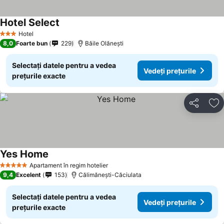
Hotel Select
Vedeți prețurile
Hotel
3 Stele
8,0
Foarte bun
229
Băile Olăneşti
Selectați datele pentru a vedea
Vedeți prețurile
prețurile exacte
Distribuiți
Ad
Yes Home
Vedeți prețurile
Apartament în regim hotelier
5 Stele
9,4
Excelent
153
Călimănești-Căciulata
Selectați datele pentru a vedea
Vedeți prețurile
prețurile exacte