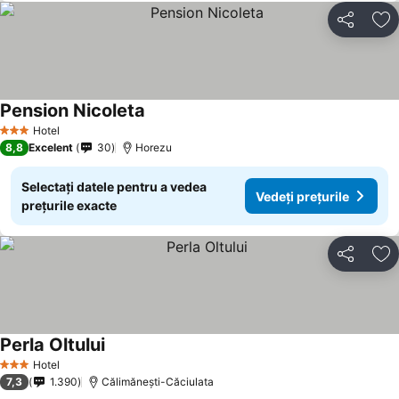
Distribuiți
Ad
Pension Nicoleta
Vedeți prețurile
Hotel
3 Stele
8,8
Excelent
30
Horezu
Selectați datele pentru a vedea
Vedeți prețurile
prețurile exacte
Distribuiți
Ad
Perla Oltului
Vedeți prețurile
Hotel
3 Stele
7,3
1.390
Călimănești-Căciulata