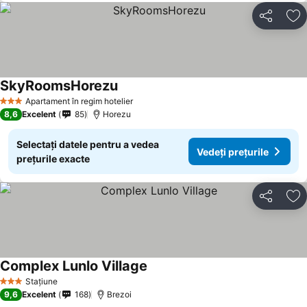
Distribuiți
Ad
SkyRoomsHorezu
Vedeți prețurile
Apartament în regim hotelier
3 Stele
8,6
Excelent
85
Horezu
Selectați datele pentru a vedea
Vedeți prețurile
prețurile exacte
Distribuiți
Ad
Complex Lunlo Village
Vedeți prețurile
Stațiune
3 Stele
9,6
Excelent
168
Brezoi