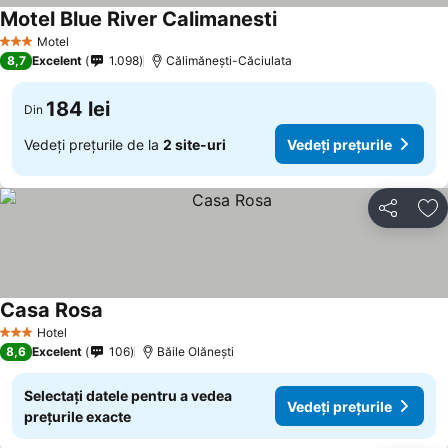
Motel Blue River Calimanesti
Vedeți prețurile
Motel
3 Stele
8,7
Excelent
1.098
Călimănești-Căciulata
184 lei
Din
Vedeți prețurile de la
2 site-uri
Vedeți prețurile
Distribuiți
Ad
Casa Rosa
Vedeți prețurile
Hotel
3 Stele
8,6
Excelent
106
Băile Olăneşti
Selectați datele pentru a vedea
Vedeți prețurile
prețurile exacte