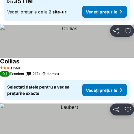
351 lei
Din
Vedeți prețurile de la
2 site-uri
Vedeți prețurile
Distribuiți
Ad
Collias
Vedeți prețurile
Hotel
3 Stele
9,1
Excelent
217
Horezu
Selectați datele pentru a vedea
Vedeți prețurile
prețurile exacte
Distribuiți
Ad