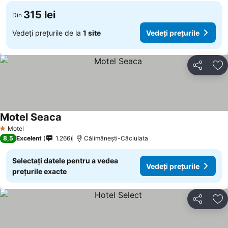
315 lei
Din
Vedeți prețurile de la
1 site
Vedeți prețurile
Distribuiți
Ad
Motel Seaca
Vedeți prețurile
Motel
1 Stele
8,5
Excelent
1.266
Călimănești-Căciulata
Selectați datele pentru a vedea
Vedeți prețurile
prețurile exacte
Distribuiți
Ad