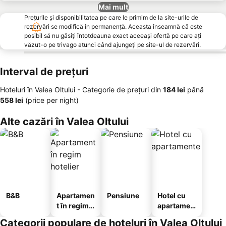
Mai mult
Prețurile și disponibilitatea pe care le primim de la site-urile de
rezervări se modifică în permanență. Aceasta înseamnă că este
posibil să nu găsiți întotdeauna exact aceeași ofertă pe care ați
văzut-o pe trivago atunci când ajungeți pe site-ul de rezervări.
Interval de prețuri
Hoteluri în Valea Oltului -
Categorie de preţuri
din
‎184 lei
până
‎558 lei
(price per night)
Alte cazări în Valea Oltului
B&B
Apartamen
Pensiune
Hotel cu
t în regim
apartamen
hotelier
te
Categorii populare de hoteluri în Valea Oltului