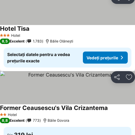
Distribuiți
Ad
Hotel Tisa
Vedeți prețurile
Hotel
3 Stele
8,5
Excelent
1.783
Băile Olăneşti
Selectați datele pentru a vedea
Vedeți prețurile
prețurile exacte
Distribuiți
Ad
Former Ceausescu's Vila Crizantema
Vedeți prețu
Hotel
2 Stele
8,8
Excelent
773
Băile Govora