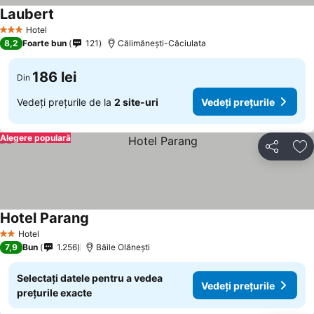
Laubert
Vedeți prețurile
Hotel
3 Stele
8,2
Foarte bun
121
Călimănești-Căciulata
186 lei
Din
Vedeți prețurile de la
2 site-uri
Vedeți prețurile
Alegere populară
Distribuiți
Ad
Hotel Parang
Vedeți prețurile
Hotel
2 Stele
7,9
Bun
1.256
Băile Olăneşti
Selectați datele pentru a vedea
Vedeți prețurile
prețurile exacte