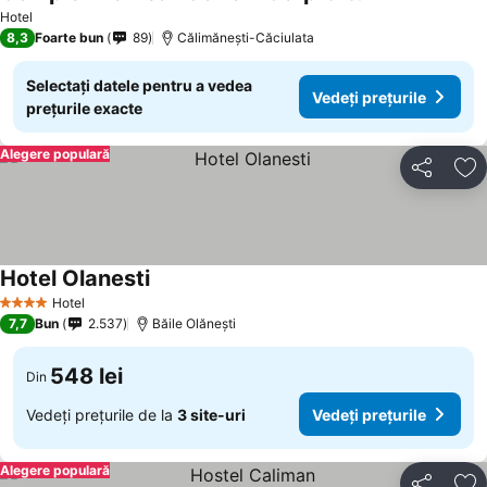
Vedeți prețuri
Hotel
8,3
Foarte bun
89
Călimănești-Căciulata
Selectați datele pentru a vedea
Vedeți prețurile
prețurile exacte
Alegere populară
Distribuiți
Ad
Hotel Olanesti
Vedeți prețurile
Hotel
4 Stele
7,7
Bun
2.537
Băile Olăneşti
548 lei
Din
Vedeți prețurile de la
3 site-uri
Vedeți prețurile
Alegere populară