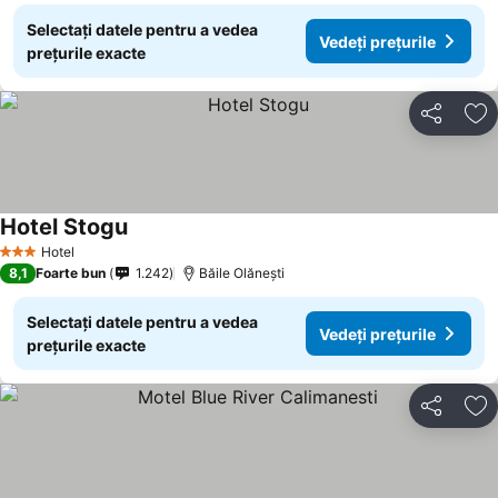
Selectați datele pentru a vedea
Vedeți prețurile
prețurile exacte
Distribuiți
Ad
Hotel Stogu
Vedeți prețurile
Hotel
3 Stele
8,1
Foarte bun
1.242
Băile Olăneşti
Selectați datele pentru a vedea
Vedeți prețurile
prețurile exacte
Distribuiți
Ad