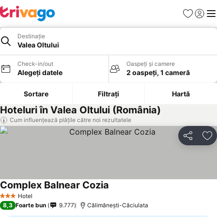
Favorite
Conect
Men
Destinație
Valea Oltului
Check-in/out
Oaspeți și camere
Alegeți datele
2 oaspeți, 1 cameră
Sortare
Filtrați
Hartă
Hoteluri în Valea Oltului (România)
Cum influențează plățile către noi rezultatele
Distribuiți
Ad
Complex Balnear Cozia
Vedeți prețurile
Hotel
3 Stele
8,3
Foarte bun
9.777
Călimănești-Căciulata