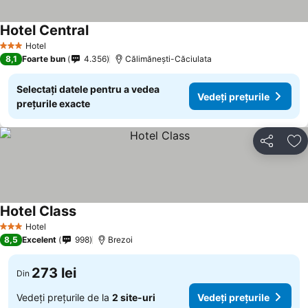
Hotel Central
Vedeți prețurile
Hotel
3 Stele
8,1
Foarte bun
4.356
Călimănești-Căciulata
Selectați datele pentru a vedea
Vedeți prețurile
prețurile exacte
Distribuiți
Ad
Hotel Class
Vedeți prețurile
Hotel
3 Stele
8,5
Excelent
998
Brezoi
273 lei
Din
Vedeți prețurile de la
2 site-uri
Vedeți prețurile