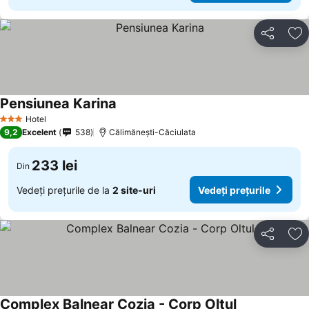
Distribuiți
Ad
Pensiunea Karina
Vedeți prețurile
Hotel
3 Stele
9,2
Excelent
538
Călimănești-Căciulata
233 lei
Din
Vedeți prețurile de la
2 site-uri
Vedeți prețurile
Distribuiți
Ad
Complex Balnear Cozia - Corp Oltul