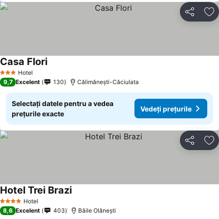
Distribuiți
Ad
Casa Flori
Vedeți prețurile
Hotel
3 Stele
9,7
Excelent
130
Călimănești-Căciulata
Selectați datele pentru a vedea
Vedeți prețurile
prețurile exacte
Distribuiți
Ad
Hotel Trei Brazi
Vedeți prețurile
Hotel
4 Stele
8,6
Excelent
403
Băile Olăneşti