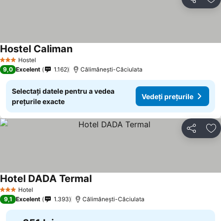
Distribuiți
Ad
Hostel Caliman
Vedeți prețurile
Hostel
3 Stele
9,0
Excelent
1.162
Călimănești-Căciulata
Selectați datele pentru a vedea
Vedeți prețurile
prețurile exacte
Distribuiți
Ad
Hotel DADA Termal
Vedeți prețurile
Hotel
3 Stele
9,1
Excelent
1.393
Călimănești-Căciulata