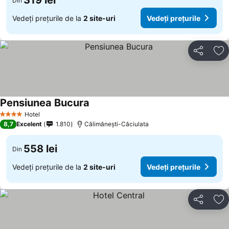
319 lei
Din
Vedeți prețurile de la
2 site-uri
Vedeți prețurile
Distribuiți
Ad
Pensiunea Bucura
Vedeți prețurile
Hotel
4 Stele
8,7
Excelent
1.810
Călimănești-Căciulata
558 lei
Din
Vedeți prețurile de la
2 site-uri
Vedeți prețurile
Distribuiți
Ad