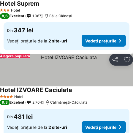
Hotel Suprem
Vedeți prețurile
Hotel
3 Stele
8,6
Excelent
1.067
Băile Olăneşti
347 lei
Din
Vedeți prețurile de la
2 site-uri
Vedeți prețurile
Alegere populară
Distribuiți
Ad
Hotel IZVOARE Caciulata
Vedeți prețurile
Hotel
4 Stele
9,3
Excelent
2.704
Călimănești-Căciulata
481 lei
Din
Vedeți prețurile de la
2 site-uri
Vedeți prețurile