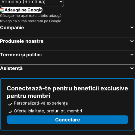
Hoteluri Bulgaria
Hoteluri România
Adaugă pe Google
Găsește-ne ușor rezultatele: adaugă
Hoteluri Spania
Hoteluri Cipru
trivago ca sursă preferată pe Google.
Hoteluri Mallorca
Hoteluri Jud. Cluj
Companie
Hoteluri Albania
Hoteluri Monaco
Produsele noastre
Termeni și politici
Asistență
Conectează-te pentru beneficii exclusive
pentru membri
Personalizați-vă experiența
Oferte loialitate, prețuri pt. membri
Conectare