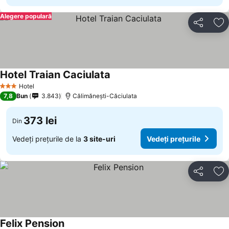
Alegere populară
Distribuiți
Ad
Hotel Traian Caciulata
Vedeți prețurile
Hotel
3 Stele
7,8
Bun
3.843
Călimănești-Căciulata
373 lei
Din
Vedeți prețurile de la
3 site-uri
Vedeți prețurile
Distribuiți
Ad
Felix Pension