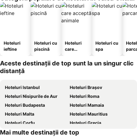
Hoteluri
Hoteluri cu
Hoteluri
Hoteluri cu
Hotel
ieftine
piscină
care
spa
parc
acceptă
animale
Aceste destinații de top sunt la un singur clic
distanță
Hoteluri Istanbul
Hoteluri Brașov
Hoteluri Nisipurile de Aur
Hoteluri Roma
Hoteluri Budapesta
Hoteluri Mamaia
Hoteluri Malta
Hoteluri Mauritius
Hoteluri Corfu
Hoteluri Grecia
Mai multe destinații de top
Hoteluri Thassos
Hoteluri Litoral Bulgaria