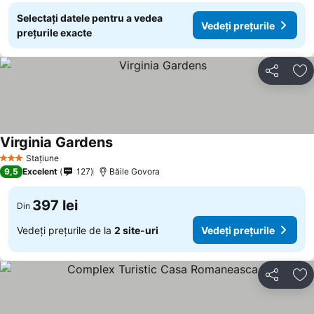
Selectați datele pentru a vedea
Vedeți prețurile
prețurile exacte
Distribuiți
Ad
Virginia Gardens
Vedeți prețurile
Stațiune
3 Stele
9,5
Excelent
127
Băile Govora
397 lei
Din
Vedeți prețurile de la
2 site-uri
Vedeți prețurile
Distribuiți
Ad