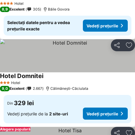
Vedeți prețurile
Hotel
4 Stele
8,9
Excelent
305
Băile Govora
Selectați datele pentru a vedea
Vedeți prețurile
prețurile exacte
Distribuiți
Ad
Hotel Domnitei
Vedeți prețurile
Hotel
3 Stele
9,0
Excelent
2.667
Călimănești-Căciulata
329 lei
Din
Vedeți prețurile de la
2 site-uri
Vedeți prețurile
Alegere populară