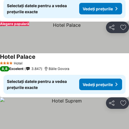
Selectați datele pentru a vedea
Vedeți prețurile
prețurile exacte
Alegere populară
Distribuiți
Ad
Hotel Palace
Vedeți prețurile
Hotel
4 Stele
8,8
Excelent
3.847
Băile Govora
Selectați datele pentru a vedea
Vedeți prețurile
prețurile exacte
Distribuiți
Ad