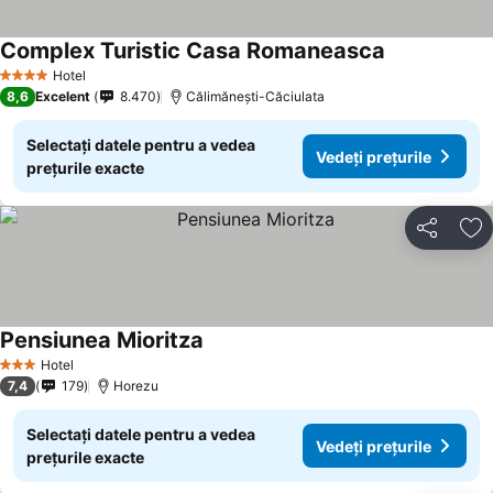
Complex Turistic Casa Romaneasca
Vedeți prețur
Hotel
4 Stele
8,6
Excelent
8.470
Călimănești-Căciulata
Selectați datele pentru a vedea
Vedeți prețurile
prețurile exacte
Distribuiți
Ad
Pensiunea Mioritza
Vedeți prețurile
Hotel
3 Stele
7,4
179
Horezu
Selectați datele pentru a vedea
Vedeți prețurile
prețurile exacte