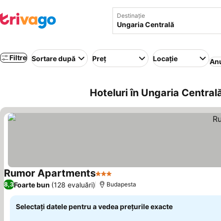
Destinație
Filtre
Sortare după
Preț
Locație
Anu
Hoteluri în Ungaria Central
Rumor Apartments
3 Stele
Foarte bun
(128 evaluări)
8,3
Budapesta
Selectați datele pentru a vedea prețurile exacte