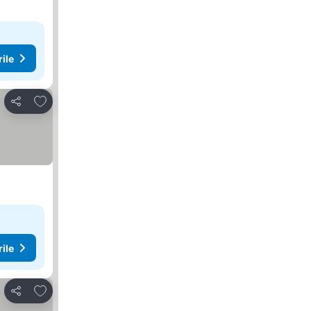
rile
Adăugaţi la favorite
Distribuiți
rile
Adăugaţi la favorite
Distribuiți