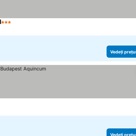
l
3 Stele
Vedeți prețu
Vedeți prețu