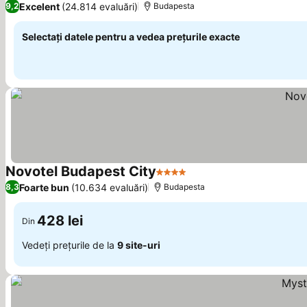
Excelent
(24.814 evaluări)
9,2
Budapesta
Selectați datele pentru a vedea prețurile exacte
Novotel Budapest City
4 Stele
Foarte bun
(10.634 evaluări)
8,3
Budapesta
428 lei
Din
Vedeți prețurile de la
9 site-uri