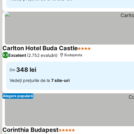
Carlton Hotel Buda Castle
4 Stele
Excelent
(2.752 evaluări)
9,0
Budapesta
348 lei
Din
Vedeți prețurile de la
7 site-uri
Alegere populară
Corinthia Budapest
5 Stele