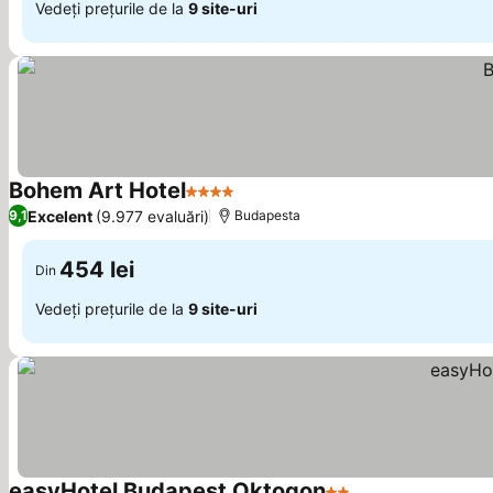
Vedeți prețurile de la
9 site-uri
Bohem Art Hotel
4 Stele
Excelent
(9.977 evaluări)
9,1
Budapesta
454 lei
Din
Vedeți prețurile de la
9 site-uri
easyHotel Budapest Oktogon