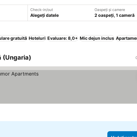
Check-in/out
Oaspeți și camere
Alegeți datele
2 oaspeți, 1 cameră
lare gratuită
Hoteluri
Evaluare: 8,0+
Mic dejun inclus
Apartamen
ă (Ungaria)