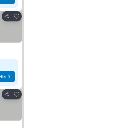
Adăugaţi la favorite
Distribuiți
rile
Adăugaţi la favorite
Distribuiți