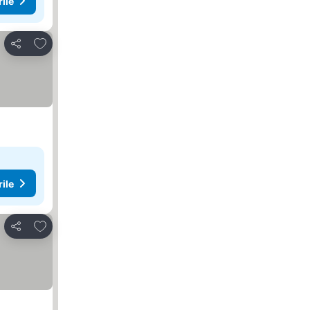
rile
Adăugaţi la favorite
Distribuiți
rile
Adăugaţi la favorite
Distribuiți