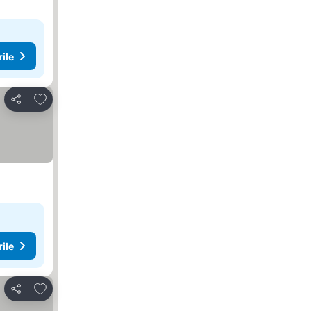
rile
Adăugaţi la favorite
Distribuiți
rile
Adăugaţi la favorite
Distribuiți