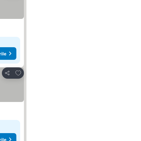
rile
Adăugaţi la favorite
Distribuiți
rile