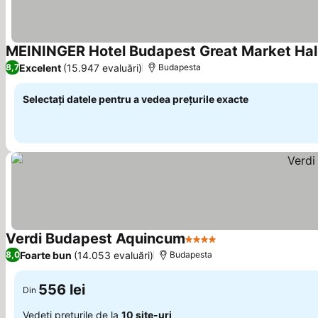
MEININGER Hotel Budapest Great Market Hal
Excelent
(15.947 evaluări)
8,7
Budapesta
Selectați datele pentru a vedea prețurile exacte
Verdi Budapest Aquincum
4 Stele
Foarte bun
(14.053 evaluări)
8,0
Budapesta
556 lei
Din
Vedeți prețurile de la
10 site-uri