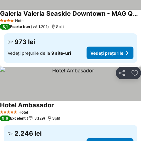
Galeria Valeria Seaside Downtown - MAG Quaint & Elegant Boutique Hotels
Hotel
4 Stele
8,1
Foarte bun
1.201
Split
973 lei
Din
Vedeți prețurile de la
9 site-uri
Vedeți prețurile
Distribuiți
Ad
Hotel Ambasador
Hotel
5 Stele
9,6
Excelent
3.129
Split
2.246 lei
Din