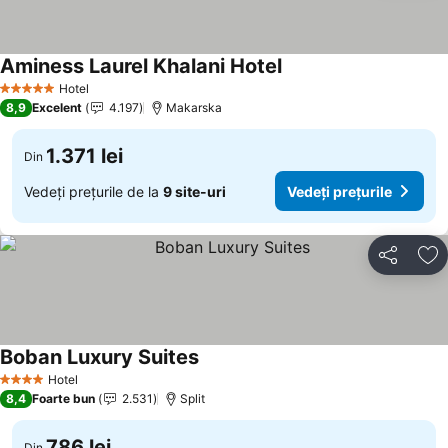
Aminess Laurel Khalani Hotel
Hotel
5 Stele
8,9
Excelent
4.197
Makarska
1.371 lei
Din
Vedeți prețurile de la
9 site-uri
Vedeți prețurile
Distribuiți
Ad
Boban Luxury Suites
Hotel
4 Stele
8,4
Foarte bun
2.531
Split
786 lei
Din