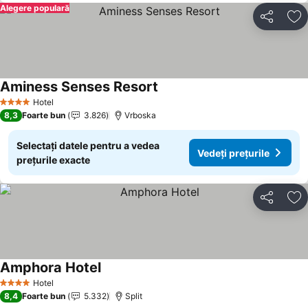
Alegere populară
Distribuiți
Ad
Aminess Senses Resort
Hotel
4 Stele
8,3
Foarte bun
3.826
Vrboska
Selectați datele pentru a vedea
Vedeți prețurile
prețurile exacte
Distribuiți
Ad
Amphora Hotel
Hotel
4 Stele
8,4
Foarte bun
5.332
Split