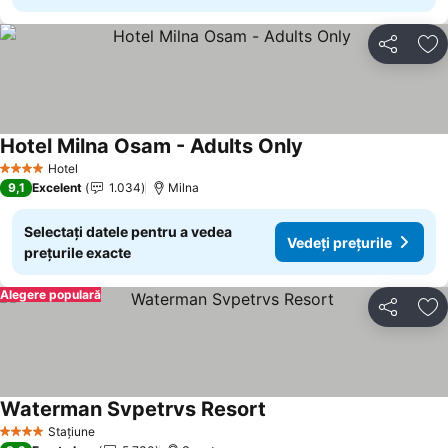
Distribuiți
Ad
Hotel Milna Osam - Adults Only
Hotel
4 Stele
9,1
Excelent
1.034
Milna
Selectați datele pentru a vedea
Vedeți prețurile
prețurile exacte
Alegere populară
Distribuiți
Ad
Waterman Svpetrvs Resort
Stațiune
4 Stele