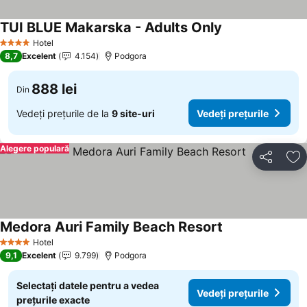
TUI BLUE Makarska - Adults Only
Hotel
4 Stele
8,7
Excelent
4.154
Podgora
888 lei
Din
Vedeți prețurile de la
9 site-uri
Vedeți prețurile
Alegere populară
Distribuiți
Ad
Medora Auri Family Beach Resort
Hotel
4 Stele
9,1
Excelent
9.799
Podgora
Selectați datele pentru a vedea
Vedeți prețurile
prețurile exacte