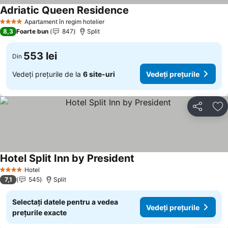
Adriatic Queen Residence
Apartament în regim hotelier
4 Stele
8,3
Foarte bun
847
Split
553 lei
Din
Vedeți prețurile de la
6 site-uri
Vedeți prețurile
Distribuiți
Ad
Hotel Split Inn by President
Hotel
4 Stele
7,1
545
Split
Selectați datele pentru a vedea
Vedeți prețurile
prețurile exacte