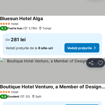
Bluesun Hotel Alga
Hotel
4 Stele
8,3
Foarte bun
5.790
Tučepi
281 lei
Din
Vedeți prețurile de la
6 site-uri
Vedeți prețurile
Distribuiți
Ad
Boutique Hotel Venturo, a Member of Design Hotels™
Hotel
4 Stele
9,8
Excelent
20
Split