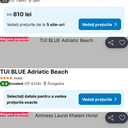
7,1
1.844
Split
810 lei
Din
Vedeți prețurile de la
5 site-uri
Vedeți prețurile
Alegere populară
Distribuiți
Ad
TUI BLUE Adriatic Beach
Hotel
4 Stele
8,8
Excelent
6.124
Živogošće
Selectați datele pentru a vedea
Vedeți prețurile
prețurile exacte
Alegere populară
Distribuiți
Ad