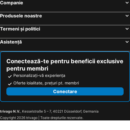
Companie
Hoteluri Duće
Hoteluri Postira
Hoteluri Krilo Jesenice
Hoteluri Slatine
Produsele noastre
Hoteluri Vinišće
Hoteluri Zaostrog
Termeni și politici
Hoteluri Okrug
Hoteluri Pučišća
Asistență
Conectează-te pentru beneficii exclusive
pentru membri
Personalizați-vă experiența
Oferte loialitate, prețuri pt. membri
Conectare
trivago N.V.
, Kesselstraße 5 – 7, 40221 Düsseldorf, Germania
Copyright 2026 trivago | Toate drepturile rezervate.