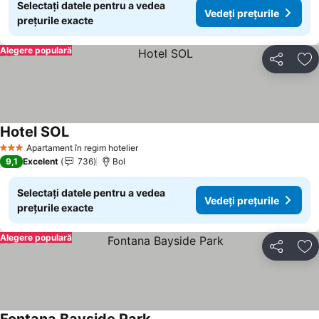
Selectați datele pentru a vedea
Vedeți prețurile
prețurile exacte
Alegere populară
Distribuiți
Ad
Hotel SOL
Apartament în regim hotelier
3 Stele
9,1
Excelent
736
Bol
Selectați datele pentru a vedea
Vedeți prețurile
prețurile exacte
Alegere populară
Distribuiți
Ad