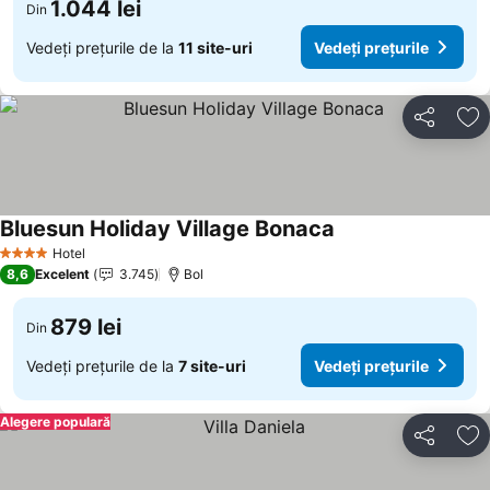
1.044 lei
Din
Vedeți prețurile de la
11 site-uri
Vedeți prețurile
Distribuiți
Ad
Bluesun Holiday Village Bonaca
Hotel
4 Stele
8,6
Excelent
3.745
Bol
879 lei
Din
Vedeți prețurile de la
7 site-uri
Vedeți prețurile
Alegere populară
Distribuiți
Ad