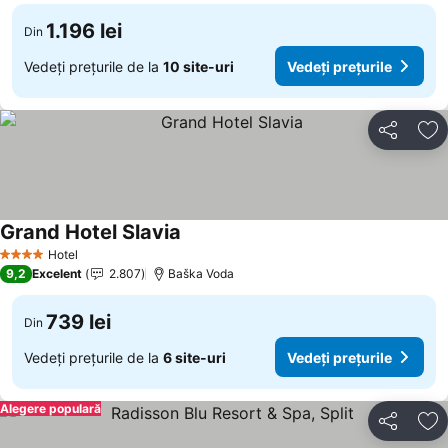
1.196 lei
Din
Vedeți prețurile de la
10 site-uri
Vedeți prețurile
Distribuiți
Ad
Grand Hotel Slavia
Hotel
4 Stele
9,2
Excelent
2.807
Baška Voda
739 lei
Din
Vedeți prețurile de la
6 site-uri
Vedeți prețurile
Alegere populară
Distribuiți
Ad