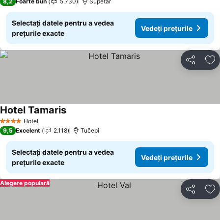
8,2
Foarte bun
5.730
Supetar
Selectați datele pentru a vedea
Vedeți prețurile
prețurile exacte
Distribuiți
Ad
Hotel Tamaris
Hotel
4 Stele
9,5
Excelent
2.118
Tučepi
Selectați datele pentru a vedea
Vedeți prețurile
prețurile exacte
Alegere populară
Distribuiți
Ad