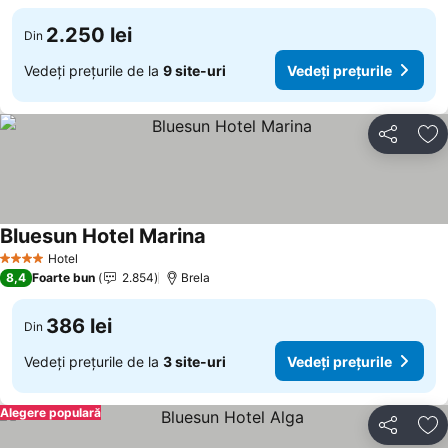
2.250 lei
Din
Vedeți prețurile de la
9 site-uri
Vedeți prețurile
Distribuiți
Ad
Bluesun Hotel Marina
Hotel
4 Stele
8,4
Foarte bun
2.854
Brela
386 lei
Din
Vedeți prețurile de la
3 site-uri
Vedeți prețurile
Alegere populară
Distribuiți
Ad