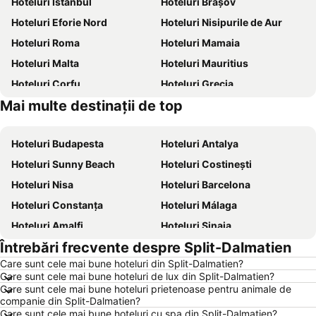
Hoteluri Istanbul
Hoteluri Brașov
Hoteluri Eforie Nord
Hoteluri Nisipurile de Aur
Hoteluri Roma
Hoteluri Mamaia
Hoteluri Malta
Hoteluri Mauritius
Hoteluri Corfu
Hoteluri Grecia
Mai multe destinații de top
Hoteluri Litoral Bulgaria
Hoteluri Chalkidiki
Hoteluri Budapesta
Hoteluri Antalya
Hoteluri Sunny Beach
Hoteluri Costinești
Hoteluri Nisa
Hoteluri Barcelona
Hoteluri Constanța
Hoteluri Málaga
Hoteluri Amalfi
Hoteluri Sinaia
Întrebări frecvente despre Split-Dalmatien
Hoteluri Bari
Hoteluri Eforie Sud
Care sunt cele mai bune hoteluri din Split-Dalmatien?
Hoteluri Berlin
Hoteluri Benidorm
Care sunt cele mai bune hoteluri de lux din Split-Dalmatien?
Hoteluri Milano
Hoteluri Durrës
Care sunt cele mai bune hoteluri prietenoase pentru animale de
companie din Split-Dalmatien?
Hoteluri Genova
Hoteluri Neptun
Care sunt cele mai bune hoteluri cu spa din Split-Dalmatien?