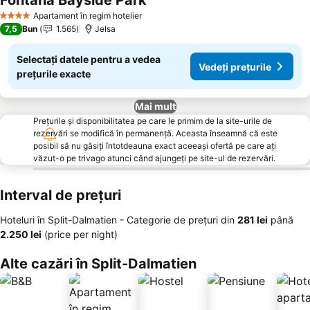
Fontana Bayside Park
Apartament în regim hotelier
4 Stele
7,5
Bun
1.565
Jelsa
Selectați datele pentru a vedea
Vedeți prețurile
prețurile exacte
Mai mult
Prețurile și disponibilitatea pe care le primim de la site-urile de
rezervări se modifică în permanență. Aceasta înseamnă că este
posibil să nu găsiți întotdeauna exact aceeași ofertă pe care ați
văzut-o pe trivago atunci când ajungeți pe site-ul de rezervări.
Interval de prețuri
Hoteluri în Split-Dalmatien -
Categorie de preţuri
din
‎281 lei
până
‎2.250 lei
(price per night)
Alte cazări în Split-Dalmatien