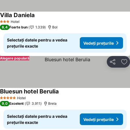
Villa Daniela
Hotel
3 Stele
8,4
Foarte bun
1.339
Bol
Selectați datele pentru a vedea
Vedeți prețurile
prețurile exacte
Alegere populară
Distribuiți
Ad
Bluesun hotel Berulia
Hotel
5 Stele
9,0
Excelent
3.911
Brela
Selectați datele pentru a vedea
Vedeți prețurile
prețurile exacte