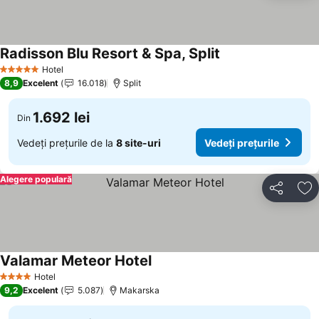
Radisson Blu Resort & Spa, Split
Hotel
5 Stele
8,9
Excelent
16.018
Split
1.692 lei
Din
Vedeți prețurile de la
8 site-uri
Vedeți prețurile
Alegere populară
Distribuiți
Ad
Valamar Meteor Hotel
Hotel
4 Stele
9,2
Excelent
5.087
Makarska