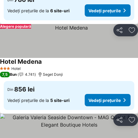
Vedeți prețurile de la
6 site-uri
Vedeți prețurile
Alegere populară
Distribuiți
Ad
Hotel Medena
Hotel
3 Stele
7,5
Bun
4.741
Seget Donji
856 lei
Din
Vedeți prețurile de la
5 site-uri
Vedeți prețurile
Distribuiți
Ad