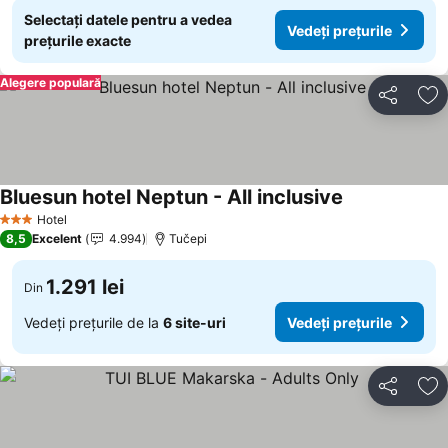
Selectați datele pentru a vedea
Vedeți prețurile
prețurile exacte
Alegere populară
Distribuiți
Ad
Bluesun hotel Neptun - All inclusive
Hotel
3 Stele
8,5
Excelent
4.994
Tučepi
1.291 lei
Din
Vedeți prețurile de la
6 site-uri
Vedeți prețurile
Distribuiți
Ad