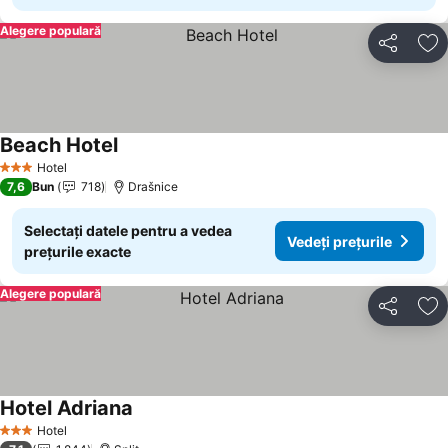
Alegere populară
Distribuiți
Ad
Beach Hotel
Hotel
3 Stele
7,6
Bun
718
Drašnice
Selectați datele pentru a vedea
Vedeți prețurile
prețurile exacte
Alegere populară
Distribuiți
Ad
Hotel Adriana
Hotel
3 Stele