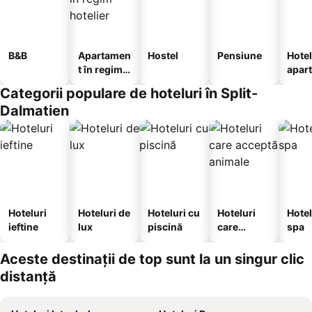
B&B
Apartamen
Hostel
Pensiune
Hotel
t în regim
apar
hotelier
te
Categorii populare de hoteluri în Split-
Dalmatien
Hoteluri
Hoteluri de
Hoteluri cu
Hoteluri
Hotel
ieftine
lux
piscină
care
spa
acceptă
animale
Aceste destinații de top sunt la un singur clic
distanță