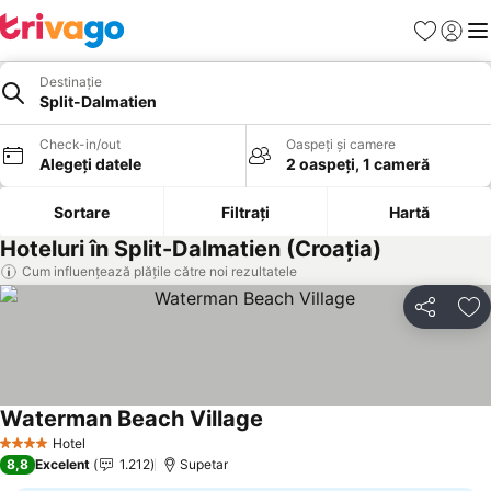
Favorite
Conect
Men
Destinație
Split-Dalmatien
Check-in/out
Oaspeți și camere
Alegeți datele
2 oaspeți, 1 cameră
Sortare
Filtrați
Hartă
Hoteluri în Split-Dalmatien (Croaţia)
Cum influențează plățile către noi rezultatele
Distribuiți
Ad
Waterman Beach Village
Hotel
4 Stele
8,8
Excelent
1.212
Supetar