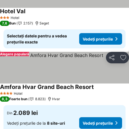
Hotel Val
Hotel
3 Stele
7,6
Bun
2.157
Seget
Selectați datele pentru a vedea
Vedeți prețurile
prețurile exacte
Alegere populară
Distribuiți
Ad
Amfora Hvar Grand Beach Resort
Hotel
4 Stele
8,3
Foarte bun
8.823
Hvar
2.089 lei
Din
Vedeți prețurile de la
8 site-uri
Vedeți prețurile