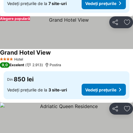
Vedeți prețurile de la
7 site-uri
Vedeți prețurile
Alegere populară
Distribuiți
Ad
Grand Hotel View
Hotel
4 Stele
9,0
Excelent
2.913
Postira
850 lei
Din
Vedeți prețurile de la
3 site-uri
Vedeți prețurile
Distribuiți
Ad