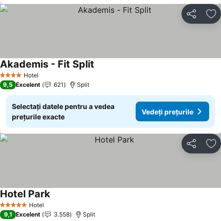
Distribuiți
Ad
Akademis - Fit Split
Hotel
4 Stele
9,5
Excelent
621
Split
Selectați datele pentru a vedea
Vedeți prețurile
prețurile exacte
Distribuiți
Ad
Hotel Park
Hotel
5 Stele
9,1
Excelent
3.558
Split