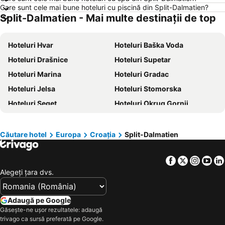
Care sunt cele mai bune hoteluri cu piscină din Split-Dalmatien?
Hoteluri București
Hoteluri Thassos
Split-Dalmatien - Mai multe destinații de top
Hoteluri Jurmala
Hoteluri Turcia
Hoteluri Sithonia
Hoteluri Italia
Hoteluri Hvar
Hoteluri Baška Voda
Hoteluri Croaţia
Hoteluri Jud. Brăila
Hoteluri Drašnice
Hoteluri Supetar
Hoteluri Coasta croată
Hoteluri Austria
Hoteluri Marina
Hoteluri Gradac
Hoteluri Maldive
Hoteluri Phu Quoc
Hoteluri Jelsa
Hoteluri Stomorska
Hoteluri Bulgaria
Hoteluri România
Hoteluri Seget
Hoteluri Okrug Gornji
Hoteluri Spania
Hoteluri Cipru
Hoteluri Komiža
Hoteluri Kaštela
Hoteluri Mallorca
Hoteluri Jud. Cluj
Hoteluri Živogošće
Hoteluri Stari Grad
Căutare hotel
Europa
Croaţia
Split-Dalmatien
Hoteluri Albania
Hoteluri Monaco
Hoteluri Milna
Hoteluri Sinj
Facebook
Twitter
Insta
Yo
Hoteluri Seget Donji
Hoteluri Dugi Rat
Alegeţi ţara dvs.
Hoteluri Seget Vranjica
Hoteluri Drvenik
Hoteluri Promajna
Hoteluri Vrgorac
Adaugă pe Google
Hoteluri Sućuraj
Hoteluri Sutivan
Găsește-ne ușor rezultatele: adaugă
trivago ca sursă preferată pe Google.
Hoteluri Vrboska
Hoteluri Solin